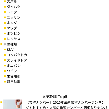
スバル
ダイハツ
トヨタ
ニッサン
ホンダ
マツダ
ミツビシ
レクサス
車の種類
SUV
コンパクトカー
スライドドア
ミニバン
ワゴン
未使用車
軽自動車
人気記事Top5
【希望ナンバー】2026年最新希望ナンバーランキン
グ！おすすめ・人気の希望ナンバーと図柄入りナンバ