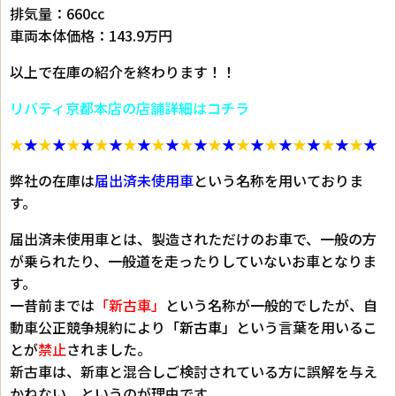
排気量：660cc
車両本体価格：143.9万円
以上で在庫の紹介を終わります！！
リバティ京都本店の店舗詳細はコチラ
★
★
★
★
★
★
★
★
★
★
★
★
★
★
★
★
★
★
★
★
★
★
★
★
★
★
弊社の在庫は
届出済未使用車
という名称を用いておりま
す。
届出済未使用車とは、製造されただけのお車で、一般の方
が乗られたり、一般道を走ったりしていないお車となりま
す。
一昔前までは
「新古車」
という名称が一般的でしたが、自
動車公正競争規約により
「新古車」
という言葉を用いるこ
とが
禁止
されました。
新古車は、新車と混合しご検討されている方に誤解を与え
かねない、というのが理由です。