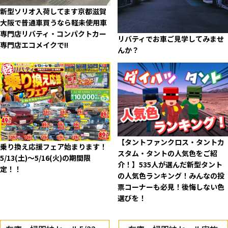
新型ソリオ入荷してます
京都滋賀
大阪で普通車買うなら軽未使用車
専門店リバティ・コンパクトカー
リバティでお車ご見学してみませ
専門店エコメイクで!!
んか？
【タントファンクロス・タントカ
乗り換え応援フェア始まります！
スタム・タントの人気色をご紹
5/13(土)～5/16(火)の期間限
介！】535人が選んだ新型タント
定！！
の人気色ランキング！みんなの投
票コーナーも必見！後悔しない色
選びを！