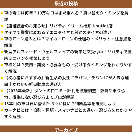
最近の投稿
車の寿命は何年？10万キロはまだ乗れる？買い替えタイミングを解
説
【店舗統合のお知らせ】リバティ ドリーム福知山outlet店
タイヤで燃費は変わる？エコタイヤと普通のタイヤの違い
車のローン購入とは？マイカーローンの仕組み・メリット・注意点を
解説
新型アルファード・ヴェルファイアの新車注文受付中！リバティで高
級ミニバンを相談しよう
車検とは？費用・期間・必要なもの・受けるタイミングをわかりやす
く解説
【初心者におすすめ】新生活の女性にラパン／ラパンLCが人気な理
由｜かわいい軽自動車の選び方
【2026年最新】タントの口コミ・評判を徹底調査！燃費や乗り心
地、後悔しない選び方までプロが解説
13年目の車は買い替えたほうが良い？判断基準を確認しよう
カーナビとは？役割・種類・スマホナビとの違い・選び方をわかりや
すく解説
アーカイブ