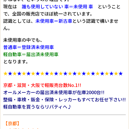
現在は
誰も使用していない 車＝未使用 車
ということ
で、全国の販売店でほぼ統一されています。
認識としては、
未使用車＝新古車
という認識で構いませ
ん。
未使用車の中でも、
普通車＝登録済未使用車
軽自動車＝届出済未使用車
となります。
★
★
★
★
★
★
★
★
★
★
★
★
★
★
★
★
★
★
★
★
★
★
★
★
★
★
京都・滋賀・大阪で軽販売台数No.1!!
オールメーカーの届出済未使用車が在庫2000台!!
整備・車検・鈑金・保険・レッカーもすべてお任せ下さい!!
軽自動車を買うならリバティへ♪
【京都】