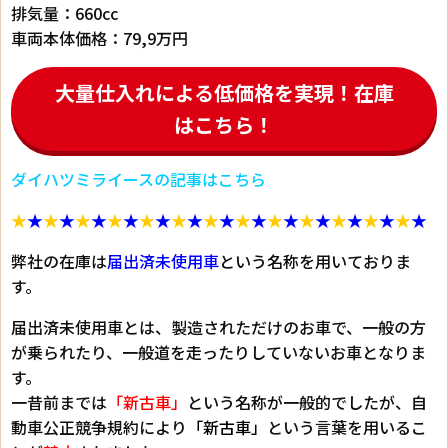
排気量：660cc
車両本体価格：79,9万円
大量仕入れによる低価格を実現！在庫
はこちら！
ダイハツミライースの記事はこちら
★
★
★
★
★
★
★
★
★
★
★
★
★
★
★
★
★
★
★
★
★
★
★
★
★
★
弊社の在庫は
届出済未使用車
という名称を用いておりま
す。
届出済未使用車とは、製造されただけのお車で、一般の方
が乗られたり、一般道を走ったりしていないお車となりま
す。
一昔前までは
「新古車」
という名称が一般的でしたが、自
動車公正競争規約により
「新古車」
という言葉を用いるこ