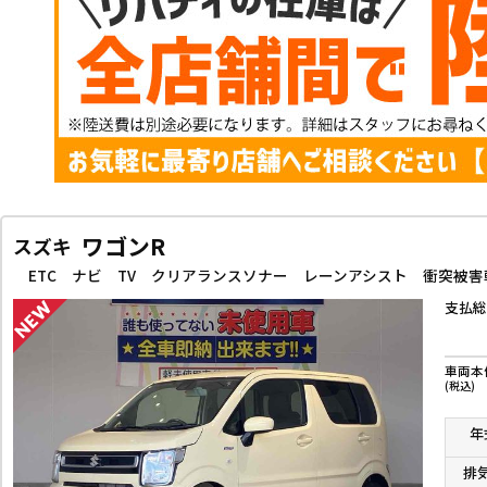
ワゴンR
スズキ
支払総
車両本
(税込)
年
排