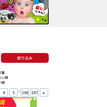
絞り込み
気量
ない順
い順
..
4
5
106
107
▸