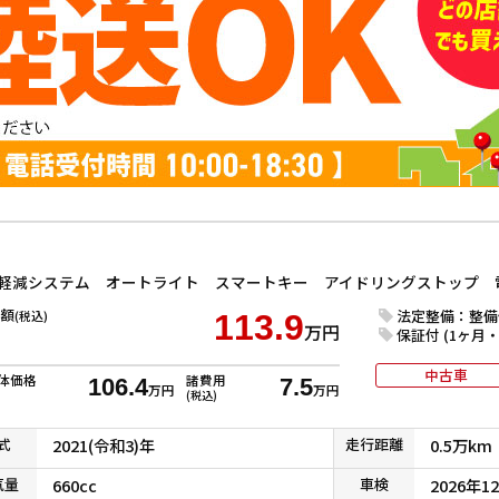
額
法定整備：整備
(税込)
113.9
万円
保証付 (1ヶ月・1
中古車
体価格
諸費用
106.4
7.5
万円
万円
(税込)
式
2021(令和3)年
走行
距離
0.5万km
気
量
660cc
車検
2026年1