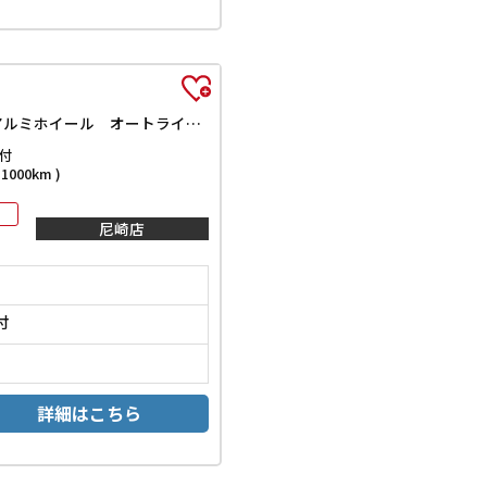
GT ドライブレコーダー ETC クリアランスソナー オートクルーズコントロール 衝突被害軽減システム 全周囲カメラ ナビ TV アルミホイール オートライト LEDヘッドランプ サンルーフ AT
付
000km )
尼崎店
付
詳細はこちら