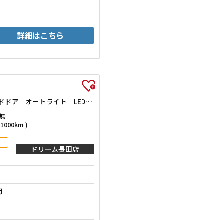
詳細はこちら
エアー EX バックカメラ クリアランスソナー オートクルーズコントロール レーンアシスト 衝突被害軽減システム 両側電動スライドドア オートライト LEDヘッドランプ スマートキー 電動格納ミラー シートヒーター
無
000km )
ドリーム長田店
月