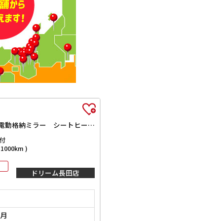
ETC ナビ TV クリアランスソナー レーンアシスト 衝突被害軽減システム オートライト スマートキー アイドリングストップ 電動格納ミラー シートヒーター ベンチシート CVT ESC CD
付
000km )
ドリーム長田店
2月