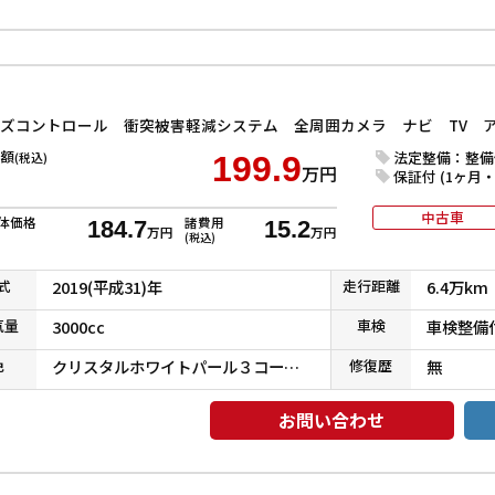
額
法定整備：整備
(税込)
199.9
万円
保証付 (1ヶ月・1
中古車
体価格
諸費用
184.7
15.2
万円
万円
(税込)
式
2019(平成31)年
走行
距離
6.4万km
気
量
3000cc
車検
車検整備
色
クリスタルホワイトパール３コートパール
修復
歴
無
お問い合わせ