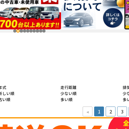
年式
走行距離
排
新しい順
少ない順
少
古い順
多い順
多
◂
1
2
3