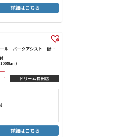
詳細はこちら
ハイウェイスター VセレクションII ドライブレコーダー ETC 全周囲カメラ ナビ TV クリアランスソナー オートクルーズコントロール パークアシスト 衝突被害軽減システム 両側電動スライドドア オートライト LEDヘッドランプ
付
000km )
ドリーム長田店
付
詳細はこちら