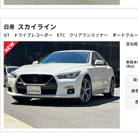
スカイライン
日産
支払総
車両本
(税込)
年
排