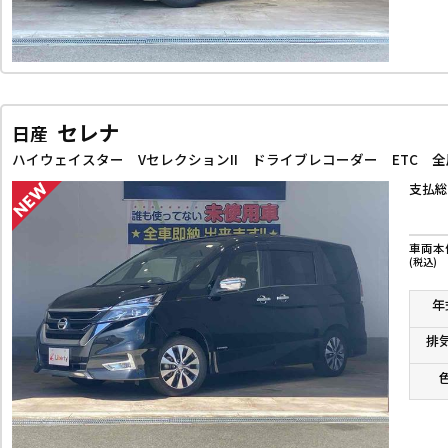
セレナ
日産
支払総
車両本
(税込)
年
排