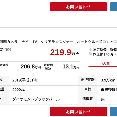
お問い合わせ
額
法定整備：整備
(税込)
219.9
万円
保証付 (1ヶ月・1
中古車
体価格
諸費用
206.8
13.1
万円
万円
(税込)
式
2019(平成31)年
走行
距離
3.9万km
気
量
2000cc
車検
車検整備
色
ダイヤモンドブラックパール
修復
歴
無
お問い合わせ