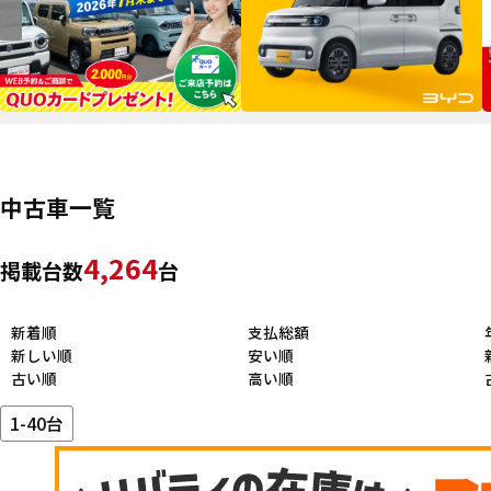
中古車一覧
4,264
掲載台数
台
新着順
支払総額
新しい順
安い順
古い順
高い順
1-40台