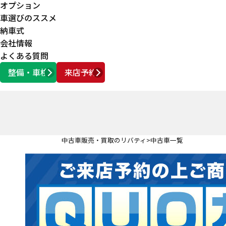
オプション
車選びのススメ
納車式
会社情報
よくある質問
整備・車検
来店予約
営業時間
AM10:00 ～ PM6:00
中古車販売・買取のリバティ
中古車一覧