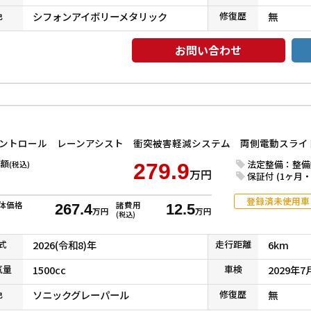
色
シフォンアイボリーメタリック
修復
歴
無
お問い合わせ
額
法定整備：整備
(税込)
279.9
万円
保証付 (1ヶ月・1
登録済未使用車
体価格
諸費用
267.4
12.5
万円
万円
(税込)
式
2026(令和8)年
走行
距離
6km
気
量
1500cc
車検
2029年7
色
ソニックグレーパール
修復
歴
無