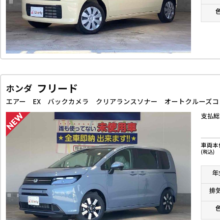
フリード
ホンダ
支払総
車両本
(税込)
年
排