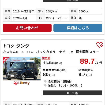
2019(平成31)年
5.3万km
2000cc
年式
走行
排気
2028年4月
ホワイトパールクリスタルシャイン
無
車検
色
修復
お問い合わせ
詳細はこちら
タンク
トヨタ
カスタムG S ETC バックカメラ ナビ TV 両側電動スライドドア オートクルーズコントロール 衝突被害軽減システム アルミホイール オートライト LEDヘッドランプ スマートキー アイドリングストップ
中古車
89.7
万円
支払総額
(税込)
車両本体価格
諸費用
(税込)
(税込)
80
9.7
万円
万円
法定整備：整備付
保証付 (1ヶ月・1000km )
R171店
2017(平成29)年
5.2万km
1000cc
年式
走行
排気