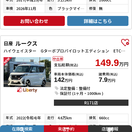
2026年11月
ブラックマイカメタリック
無
車検
色
修復
お問い合わせ
詳細はこちら
ルークス
日産
ハイウェイスター Gターボプロパイロットエディション ETC 全周囲カメラ 両側電動スライドドア ナビ TV クリアランスソナー オートクルーズコントロール オートライト スマートキー アイドリングストップ 電動格納ミラー CVT Bluetooth
中古車
149.9
万円
支払総額
(税込)
車両本体価格
諸費用
(税込)
(税込)
142
7.9
万円
万円
法定整備：整備付
保証付 (1ヶ月・1000km )
R171店
2022(令和4)年
4.6万km
660cc
年式
走行
排気
2027年11月
ホワイトパール３コートパール
無
車検
色
修復
在庫車検索
来店予約
店舗情報