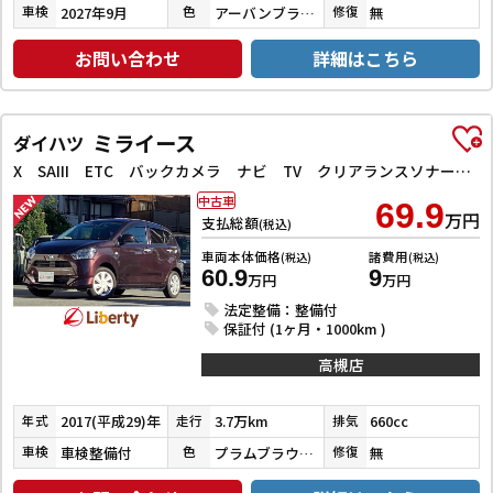
2027年9月
アーバンブラウンパールメタリック
無
車検
色
修復
お問い合わせ
詳細はこちら
ミライース
ダイハツ
X SAIII ETC バックカメラ ナビ TV クリアランスソナー 衝突被害軽減システム オートマチックハイビーム LEDヘッドランプ キーレスエントリー アイドリングストップ 電動格納ミラー
中古車
69.9
万円
支払総額
(税込)
車両本体価格
諸費用
(税込)
(税込)
60.9
9
万円
万円
法定整備：整備付
保証付 (1ヶ月・1000km )
高槻店
2017(平成29)年
3.7万km
660cc
年式
走行
排気
車検整備付
プラムブラウンクリスタルマイカ
無
車検
色
修復