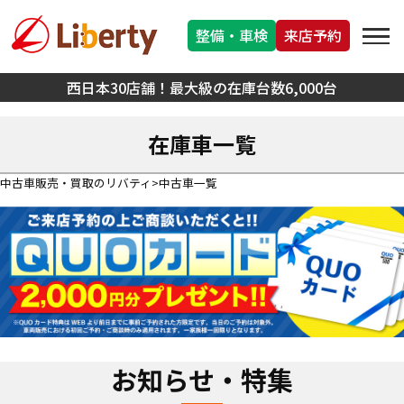
整備・車検
来店予約
西日本30店舗！最大級の在庫台数6,000台
在庫車一覧
中古車販売・買取のリバティ
中古車一覧
お知らせ・特集