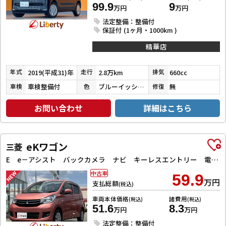
99.9
9
万円
万円
法定整備：整備付
保証付 (1ヶ月・1000km )
精華店
2019(平成31)年
2.8万km
660cc
年式
走行
排気
車検整備付
ブルーイッシュブラックパール３
無
車検
色
修復
お問い合わせ
詳細はこちら
eKワゴン
三菱
E e－アシスト バックカメラ ナビ キーレスエントリー 電動格納ミラー シートヒーター ベンチシート CVT ABS ESC 衝突安全ボディ エアコン パワーステアリング パワーウィンドウ
中古車
59.9
万円
支払総額
(税込)
車両本体価格
諸費用
(税込)
(税込)
51.6
8.3
万円
万円
法定整備：整備付