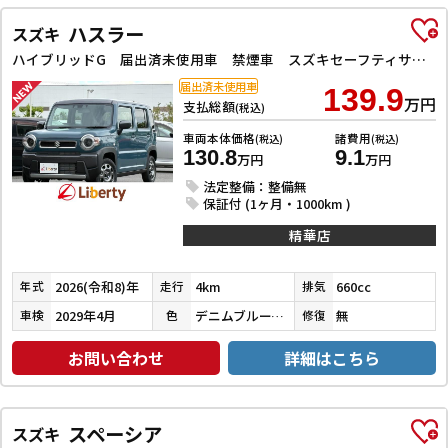
ハスラー
スズキ
ハイブリッドG 届出済未使用車 禁煙車 スズキセーフティサポート アダプティブクルーズコントロール LEDヘッドライト スマートキー プッシュスタート アイドリングストップ 前席シートヒーター ステアリングスイッチ
届出済未使用車
139.9
万円
支払総額
(税込)
車両本体価格
諸費用
(税込)
(税込)
130.8
9.1
万円
万円
法定整備：整備無
保証付 (1ヶ月・1000km )
精華店
2026(令和8)年
4km
660cc
年式
走行
排気
2029年4月
デニムブルーメタリックガンメタリック２Ｔ
無
車検
色
修復
お問い合わせ
詳細はこちら
スペーシア
スズキ