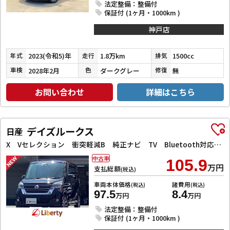
法定整備：整備付
保証付 (1ヶ月・1000km )
神戸店
2023(令和5)年
1.8万km
1500cc
年式
走行
排気
2028年2月
ダークグレー
無
車検
色
修復
お問い合わせ
詳細はこちら
デイズルークス
日産
X Vセレクション 衝突軽減B 純正ナビ TV Bluetooth対応 アラウンドビューモニター 両側自動ドア 革巻きステアリング HIDヘッドライト フォグライト スマートキー プッシュスタート アイドリングストップ
中古車
105.9
万円
支払総額
(税込)
車両本体価格
諸費用
(税込)
(税込)
97.5
8.4
万円
万円
法定整備：整備付
保証付 (1ヶ月・1000km )