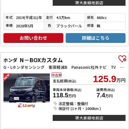
堺大泉緑地前店
2019(平成31)年
4.5万km
660cc
年式
走行
排気
2028年5月
ブラックパール
無
車検
色
修復
お問い合わせ
詳細はこちら
N－BOXカスタム
ホンダ
G・Lホンダセンシング 衝突軽減B Panasonic社外ナビ TV Bカメラ ビルドインETC アダプティブクルーズコントロール 左パワースライドドア LEDヘッドライト フォグライト スマートキー プッシュスタート
中古車
125.9
万円
支払総額
(税込)
車両本体価格
諸費用
(税込)
(税込)
118.5
7.4
万円
万円
法定整備：整備付
保証付 (1ヶ月・1000km )
堺大泉緑地前店