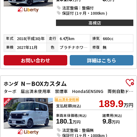
法定整備：整備付
保証付 (1ヶ月・1000km )
高槻店
2018(平成30)年
6.4万km
660cc
年式
走行
排気
2027年11月
プラチナホワイトパール
無
車検
色
修復
お問い合わせ
詳細はこちら
N－BOXカスタム
ホンダ
ターボ 届出済未使用車 禁煙車 HondaSENSING 両側自動ドア アダプティブクルーズコントロール 電子パーキング 革巻きステアリング パドルシフト 前席シートヒーター LEDヘッドライト スマートキー
届出済未使用車
189.9
万円
支払総額
(税込)
車両本体価格
諸費用
(税込)
(税込)
180.1
9.8
万円
万円
法定整備：整備無
保証付 (1ヶ月・1000km )