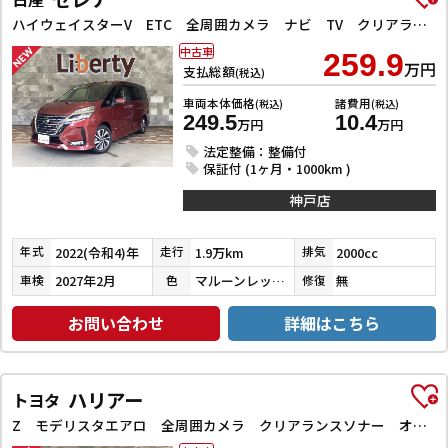
ハイウェイスターV ETC 全周囲カメラ ナビ TV クリアランスソナー オートクルーズコントロール 衝突被害軽減システム 両側電動スライドドア オートライト LEDヘッドランプ スマートキー
中古車
259.9
万円
支払総額
(税込)
車両本体価格
諸費用
(税込)
(税込)
249.5
10.4
万円
万円
法定整備：整備付
保証付 (1ヶ月・1000km )
神戸店
2022(令和4)年
1.9万km
2000cc
年式
走行
排気
2027年2月
マルーンレッドマルチフレックスパールメタリック
無
車検
色
修復
お問い合わせ
詳細はこちら
ハリアー
トヨタ
Z モデリスタエアロ 全周囲カメラ クリアランスソナー オートクルーズコントロール レーンアシスト パワーシート 衝突被害軽減システム ナビ TV オートマチックハイビーム オートライト LEDヘッドラン