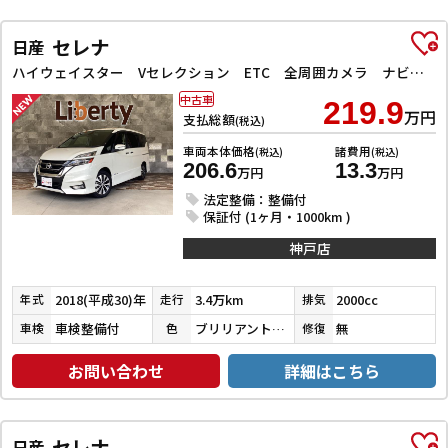
セレナ
日産
ハイウェイスター Vセレクション ETC 全周囲カメラ ナビ TV クリアランスソナー オートクルーズコントロール パークアシスト 衝突被害軽減システム 両側電動スライドドア オートライト LEDヘッドランプ
中古車
219.9
万円
支払総額
(税込)
車両本体価格
諸費用
(税込)
(税込)
206.6
13.3
万円
万円
法定整備：整備付
保証付 (1ヶ月・1000km )
神戸店
2018(平成30)年
3.4万km
2000cc
年式
走行
排気
車検整備付
ブリリアントホワイトパール３コートパール
無
車検
色
修復
お問い合わせ
詳細はこちら
セレナ
日産