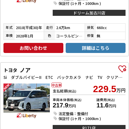
保証付 (1ヶ月・1000km )
ドリーム加古川店
2018(平成30)年
2.6万km
660cc
年式
走行
排気
2028年1月
コーラルピンクマイカ
無
車検
色
修復
お問い合わせ
詳細はこちら
ノア
トヨタ
Si ダブルバイビーII ETC バックカメラ ナビ TV クリアランスソナー オートクルーズコントロール レーンアシスト 衝突被害軽減システム 両側電動スライドドア オートマチックハイビーム オートライト
中古車
229.5
万円
支払総額
(税込)
車両本体価格
諸費用
(税込)
(税込)
217.9
11.6
万円
万円
法定整備：整備付
保証付 (1ヶ月・1000km )
R171店