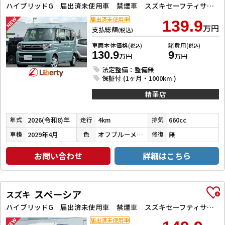
ハイブリッドG 届出済未使用車 禁煙車 スズキセーフティサポート LEDヘッドライト スマートキー プッシュスタート アイドリングストップ 両側スライドドア ステアリングスイッチ 電動格納ミラー オートエアコン
届出済未使用車
139.9
万円
支払総額
(税込)
車両本体価格
諸費用
(税込)
(税込)
130.9
9
万円
万円
法定整備：整備無
保証付 (1ヶ月・1000km )
精華店
2026(令和8)年
4km
660cc
年式
走行
排気
2029年4月
オフブルーメタリック
無
車検
色
修復
お問い合わせ
詳細はこちら
スペーシア
スズキ
ハイブリッドG 届出済未使用車 禁煙車 スズキセーフティサポート LEDヘッドライト スマートキー プッシュスタート アイドリングストップ 両側スライドドア ステアリングスイッチ 電動格納ミラー オートエアコン
届出済未使用車