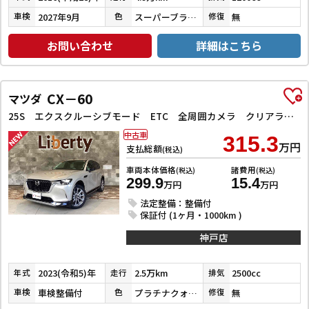
2027年9月
スーパーブラックパール
無
車検
色
修復
お問い合わせ
詳細はこちら
CX－60
マツダ
25S エクスクルーシブモード ETC 全周囲カメラ クリアランスソナー オートクルーズコントロール レーンアシスト パワーシート 衝突被害軽減システム サンルーフ TV オートマチックハイビーム オートライト 電動リアゲート
中古車
315.3
万円
支払総額
(税込)
車両本体価格
諸費用
(税込)
(税込)
299.9
15.4
万円
万円
法定整備：整備付
保証付 (1ヶ月・1000km )
神戸店
2023(令和5)年
2.5万km
2500cc
年式
走行
排気
車検整備付
プラチナクォーツメタリック
無
車検
色
修復