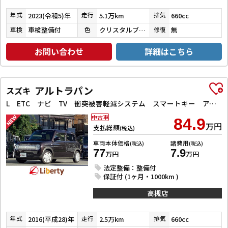
2023(令和5)年
5.1万km
660cc
年式
走行
排気
車検整備付
クリスタルブラックパール
無
車検
色
修復
お問い合わせ
詳細はこちら
アルトラパン
スズキ
L ETC ナビ TV 衝突被害軽減システム スマートキー アイドリングストップ 電動格納ミラー シートヒーター ベンチシート CVT 盗難防止システム ABS ESC CD 衝突安全ボディ エアコン
中古車
84.9
万円
支払総額
(税込)
車両本体価格
諸費用
(税込)
(税込)
77
7.9
万円
万円
法定整備：整備付
保証付 (1ヶ月・1000km )
高槻店
2016(平成28)年
2.5万km
660cc
年式
走行
排気