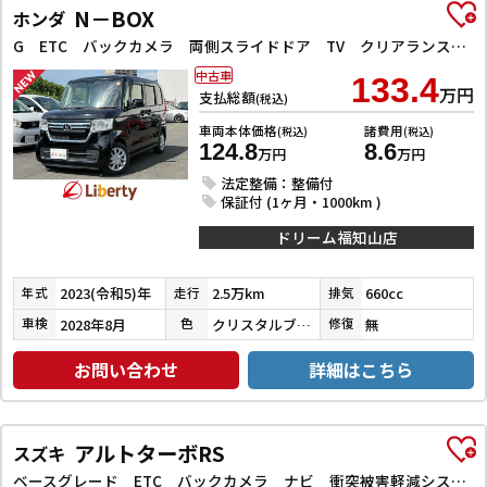
N－BOX
ホンダ
G ETC バックカメラ 両側スライドドア TV クリアランスソナー オートクルーズコントロール レーンアシスト 衝突被害軽減システム オートライト LEDヘッドランプ スマートキー
中古車
133.4
万円
支払総額
(税込)
車両本体価格
諸費用
(税込)
(税込)
124.8
8.6
万円
万円
法定整備：整備付
保証付 (1ヶ月・1000km )
ドリーム福知山店
2023(令和5)年
2.5万km
660cc
年式
走行
排気
2028年8月
クリスタルブラックパール
無
車検
色
修復
お問い合わせ
詳細はこちら
アルトターボRS
スズキ
ベースグレード ETC バックカメラ ナビ 衝突被害軽減システム オートライト HID スマートキー アイドリングストップ 電動格納ミラー シートヒーター AT 盗難防止システム ABS ESC アルミホイール