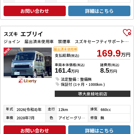
お問い合わせ
詳細はこちら
エブリイ
スズキ
ジョイン 届出済未使用車 禁煙車 スズキセーフティサポート LEDヘッドライト 両側スライドドア スマートキー プッシュスタート 障害物センサー 運転席シートヒーター 電動格納ミラー
届出済未使用車
169.9
万円
支払総額
(税込)
車両本体価格
諸費用
(税込)
(税込)
161.4
8.5
万円
万円
法定整備：整備無
保証付 (1ヶ月・1000km )
堺大泉緑地前店
2026(令和8)年
12km
660cc
年式
走行
排気
2028年7月
アイビーグリーンメタリック
無
車検
色
修復
お問い合わせ
詳細はこちら