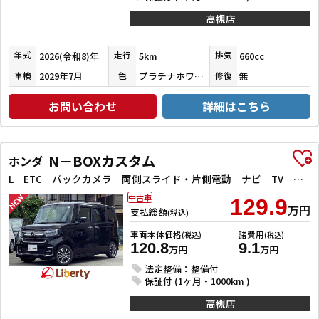
高槻店
2026(令和8)年
5km
660cc
年式
走行
排気
2029年7月
プラチナホワイトパール
無
車検
色
修復
お問い合わせ
詳細はこちら
N－BOXカスタム
ホンダ
L ETC バックカメラ 両側スライド・片側電動 ナビ TV クリアランスソナー オートクルーズコントロール レーンアシスト 衝突被害軽減システム オートライト LEDヘッドランプ
中古車
129.9
万円
支払総額
(税込)
車両本体価格
諸費用
(税込)
(税込)
120.8
9.1
万円
万円
法定整備：整備付
保証付 (1ヶ月・1000km )
高槻店