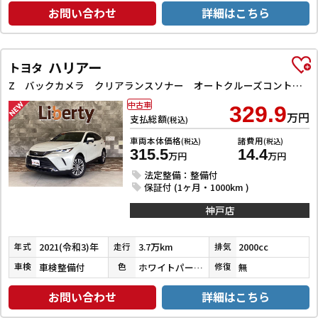
お問い合わせ
詳細はこちら
ハリアー
トヨタ
Z バックカメラ クリアランスソナー オートクルーズコントロール レーンアシスト パワーシート 衝突被害軽減システム ナビ TV オートマチックハイビーム オートライト LEDヘッドランプ 電動リアゲート
中古車
329.9
万円
支払総額
(税込)
車両本体価格
諸費用
(税込)
(税込)
315.5
14.4
万円
万円
法定整備：整備付
保証付 (1ヶ月・1000km )
神戸店
2021(令和3)年
3.7万km
2000cc
年式
走行
排気
車検整備付
ホワイトパールクリスタルシャイン
無
車検
色
修復
お問い合わせ
詳細はこちら