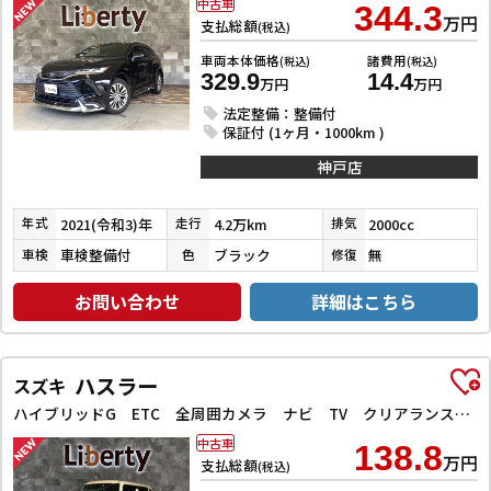
中古車
344.3
万円
支払総額
(税込)
車両本体価格
諸費用
(税込)
(税込)
329.9
14.4
万円
万円
法定整備：整備付
保証付 (1ヶ月・1000km )
神戸店
2021(令和3)年
4.2万km
2000cc
年式
走行
排気
車検整備付
ブラック
無
車検
色
修復
お問い合わせ
詳細はこちら
ハスラー
スズキ
ハイブリッドG ETC 全周囲カメラ ナビ TV クリアランスソナー オートクルーズコントロール レーンアシスト 衝突被害軽減システム オートライト スマートキー アイドリングストップ
中古車
138.8
万円
支払総額
(税込)