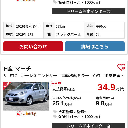
保証付 (1ヶ月・1000km )
ドリーム熊本インター店
2026(令和8)年
13km
660cc
年式
走行
排気
2029年6月
ブラックパール
無
車検
色
修復
お問い合わせ
詳細はこちら
マーチ
日産
S ETC キーレスエントリー 電動格納ミラー CVT 衝突安全ボディ ABS ESC エアコン パワーステアリング パワーウィンドウ
中古車
34.9
万円
支払総額
(税込)
車両本体価格
諸費用
(税込)
(税込)
25.1
9.8
万円
万円
法定整備：整備付
保証付 (1ヶ月・1000km )
ドリーム熊本インター店