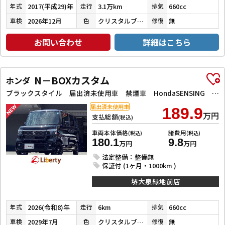
2017(平成29)年
3.1万km
660cc
年式
走行
排気
2026年12月
クリスタルブラックパール
無
車検
色
修復
お問い合わせ
詳細はこちら
N－BOXカスタム
ホンダ
ブラックスタイル 届出済未使用車 禁煙車 HondaSENSING 両側自動ドア アダプティブクルーズコントロール 電子パーキング 前席シートヒーター LEDヘッドライト スマートキー プッシュスタート 純正アルミ
届出済未使用車
189.9
万円
支払総額
(税込)
車両本体価格
諸費用
(税込)
(税込)
180.1
9.8
万円
万円
法定整備：整備無
保証付 (1ヶ月・1000km )
堺大泉緑地前店
2026(令和8)年
6km
660cc
年式
走行
排気
2029年7月
クリスタルブラックパール
無
車検
色
修復