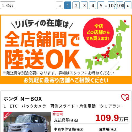
..
◂
1
2
3
4
5
107
108
▸
1-40台
N－BOX
ホンダ
L ETC バックカメラ 両側スライド・片側電動 クリアランスソナー オートクルーズコントロール レーンアシスト 衝突被害軽減システム オートライト スマートキー アイドリングストップ 電動格納ミラー
中古車
109.9
万円
支払総額
(税込)
車両本体価格
諸費用
(税込)
(税込)