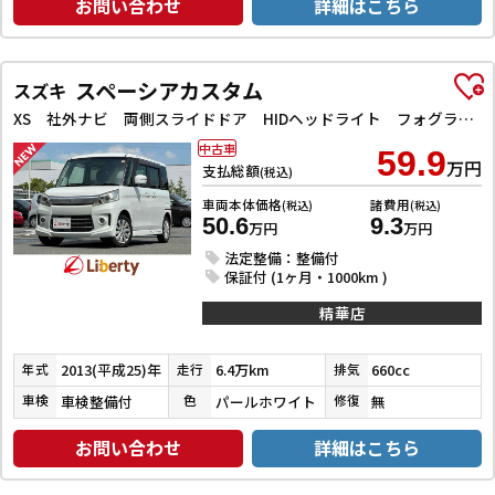
お問い合わせ
詳細はこちら
スペーシアカスタム
スズキ
XS 社外ナビ 両側スライドドア HIDヘッドライト フォグライト スマートキー プッシュスタート 電動格納ミラー オートエアコン 純正アルミホイール
中古車
59.9
万円
支払総額
(税込)
車両本体価格
諸費用
(税込)
(税込)
50.6
9.3
万円
万円
法定整備：整備付
保証付 (1ヶ月・1000km )
精華店
2013(平成25)年
6.4万km
660cc
年式
走行
排気
車検整備付
パールホワイト
無
車検
色
修復
お問い合わせ
詳細はこちら