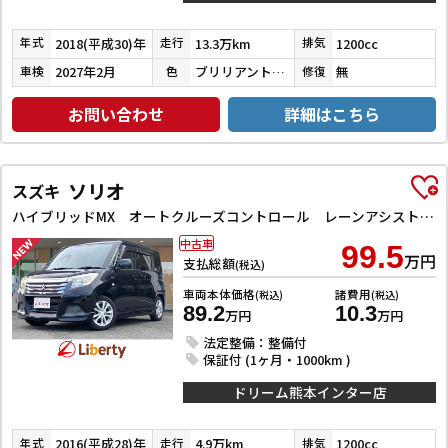
2018(平成30)年
13.3万km
1200cc
年式
走行
排気
2027年2月
ブリリアントシルバー
無
車検
色
修復
お問い合わせ
詳細はこちら
ソリオ
スズキ
ハイブリッドMX オートクルーズコントロール レーンアシスト 衝突被害軽減システム 両側スライド・片側電動 スマートキー アイドリングストップ 電動格納ミラー シートヒーター ウォークスルー CVT アルミホイール
中古車
99.5
万円
支払総額
(税込)
車両本体価格
諸費用
(税込)
(税込)
89.2
10.3
万円
万円
法定整備：整備付
保証付 (1ヶ月・1000km )
ドリーム熊本インター店
2016(平成28)年
4.9万km
1200cc
年式
走行
排気