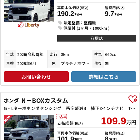
車両本体価格
諸費用
(税込)
(税込)
190.2
9.7
万円
万円
法定整備：整備無
保証付 (1ヶ月・1000km )
八尾店
2026(令和8)年
3km
660cc
年式
走行
排気
2029年6月
プラチナホワイトパール
無
車検
色
修復
お問い合わせ
詳細はこちら
N－BOXカスタム
ホンダ
G・Lターボホンダセンシング 衝突軽減B 純正8インチナビ TV Bluetooth対応 Bカメラ ビルドインETC 両側自動ドア アダプティブクルーズコントロール 革巻きステアリング パドルシフト LEDヘッドライト スマートキ
中古車
109.9
万円
支払総額
(税込)
車両本体価格
諸費用
(税込)
(税込)
101.9
8
万円
万円