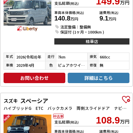
149.9
万円
支払総額
(税込)
車両本体価格
諸費用
(税込)
(税込)
140.8
9.1
万円
万円
法定整備：整備無
保証付 (1ヶ月・1000km )
精華店
2026(令和8)年
7km
660cc
年式
走行
排気
2029年4月
ピュアホワイトパール
無
車検
色
修復
お問い合わせ
詳細はこちら
スペーシア
スズキ
ハイブリッドG ETC バックカメラ 両側スライドドア ナビ TV クリアランスソナー レーンアシスト 衝突被害軽減システム オートライト スマートキー アイドリングストップ 電動格納ミラー ベンチシート CVT
中古車
108.9
万円
支払総額
(税込)
車両本体価格
諸費用
(税込)
(税込)