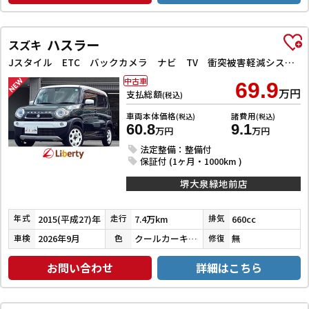
ハスラー
スズキ
Jスタイル ETC バックカメラ ナビ TV 衝突被害軽減システム オートライト スマートキー アイドリングストップ 電動格納ミラー シートヒーター ベンチシート CVT ESC CD DVD再生
中古車
69.9
万円
支払総額
(税込)
車両本体価格
諸費用
(税込)
(税込)
60.8
9.1
万円
万円
法定整備：整備付
保証付 (1ヶ月・1000km )
堺大泉緑地前店
2015(平成27)年
7.4万km
660cc
年式
走行
排気
2026年9月
クールカーキパールメタリック／ホワイト
無
車検
色
修復
お問い合わせ
詳細はこちら