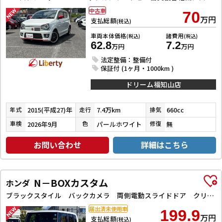
中古車
70
万円
支払総額
(税込)
車両本体価格
諸費用
(税込)
(税込)
62.8
7.2
万円
万円
法定整備：整備付
保証付 (1ヶ月・1000km )
ドリーム福知山店
2015(平成27)年
7.4万km
660cc
年式
走行
排気
2026年9月
パールホワイト
無
車検
色
修復
お問い合わせ
詳細はこちら
N－BOXカスタム
ホンダ
ブラックスタイル バックカメラ 両側電動スライドドア クリアランスソナー オートクルーズコントロール レーンアシスト 衝突被害軽減システム オートライト LEDヘッドランプ スマートキー アイドリングストップ
届出済未使用車
199.9
万円
支払総額
(税込)