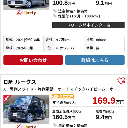
100.8
9.1
万円
万円
法定整備：整備付
保証付 (1ヶ月・1000km )
ドリーム熊本インター店
2021(令和3)年
4.7万km
660cc
年式
走行
排気
2026年8月
ルナシルバーメタリック
無
車検
色
修復
お問い合わせ
詳細はこちら
ルークス
日産
X 両側スライド・片側電動 オートマチックハイビーム オートライト スマートキー アイドリングストップ 電動格納ミラー ベンチシート CVT USB エアコン パワーステアリング パワーウィンドウ
届出済未使用車
169.9
万円
支払総額
(税込)
車両本体価格
諸費用
(税込)
(税込)
160.5
9.4
万円
万円
法定整備：整備無