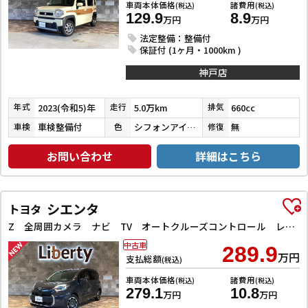
車両本体価格
諸費用
(税込)
(税込)
129.9
8.9
万円
万円
法定整備：整備付
保証付 (1ヶ月・1000km )
神戸店
2023(令和5)年
5.0万km
660cc
年式
走行
排気
車検整備付
シフォンアイボリーメタリック
無
車検
色
修復
お問い合わせ
詳細はこちら
シエンタ
トヨタ
Z 全周囲カメラ ナビ TV オートクルーズコントロール レーンアシスト 衝突被害軽減システム 両側電動スライドドア オートマチックハイビーム オートライト LEDヘッドランプ スマートキー
中古車
289.9
万円
支払総額
(税込)
車両本体価格
諸費用
(税込)
(税込)
279.1
10.8
万円
万円