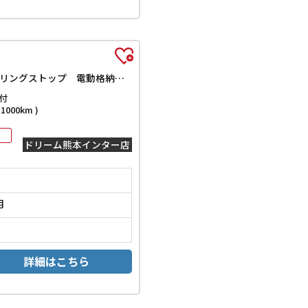
ハイブリッドMX オートクルーズコントロール レーンアシスト 衝突被害軽減システム 両側スライド・片側電動 スマートキー アイドリングストップ 電動格納ミラー シートヒーター ウォークスルー CVT アルミホイール
付
000km )
ドリーム熊本インター店
月
詳細はこちら