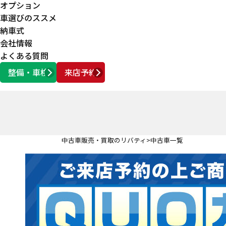
オプション
車選びのススメ
納車式
会社情報
よくある質問
整備・車検
来店予約
営業時間
AM10:00 ～ PM6:00
中古車販売・買取のリバティ
中古車一覧