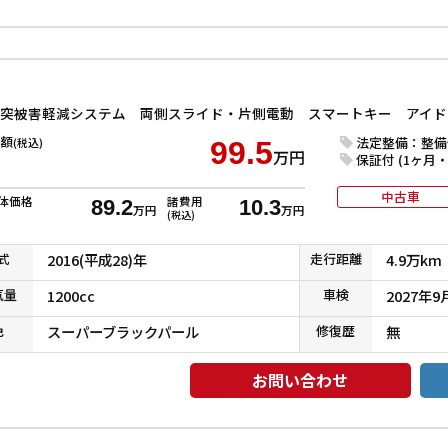
額
法定整備：整備
(税込)
99.5
万円
保証付 (1ヶ月・1
中古車
体価格
諸費用
89.2
10.3
万円
万円
(税込)
式
2016(平成28)年
走行
距離
4.9万km
気
量
1200cc
車検
2027年9
色
スーパーブラックパール
修復
歴
無
お問い合わせ