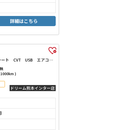
詳細はこちら
X 両側スライド・片側電動 オートマチックハイビーム オートライト スマートキー アイドリングストップ 電動格納ミラー ベンチシート CVT USB エアコン パワーステアリング パワーウィンドウ
無
000km )
ドリーム熊本インター店
月