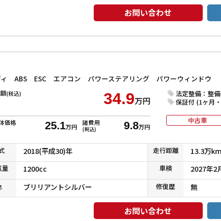
お問い合わせ
ディ ABS ESC エアコン パワーステアリング パワーウィンドウ
額
法定整備：整備
(税込)
34.9
万円
保証付 (1ヶ月・1
中古車
体価格
諸費用
25.1
9.8
万円
万円
(税込)
式
2018(平成30)年
走行
距離
13.3万k
気
量
1200cc
車検
2027年2
色
ブリリアントシルバー
修復
歴
無
お問い合わせ