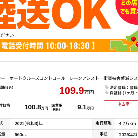
額
法定整備：整備
(税込)
109.9
万円
保証付 (1ヶ月・1
中古車
体価格
諸費用
100.8
9.1
万円
万円
(税込)
式
2021(令和3)年
走行
距離
4.7万km
気
量
660cc
車検
2026年8