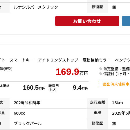
色
ルナシルバーメタリック
修復
歴
無
お問い合わせ
額
法定整備：整備
(税込)
169.9
万円
保証付 (1ヶ月・1
届出済未使用車
体価格
諸費用
160.5
9.4
万円
万円
(税込)
式
2026(令和8)年
走行
距離
13km
気
量
660cc
車検
2029年6
色
ブラックパール
修復
歴
無