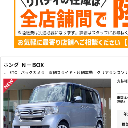
N－BOX
ホンダ
支払総
車両本
(税込)
年
排