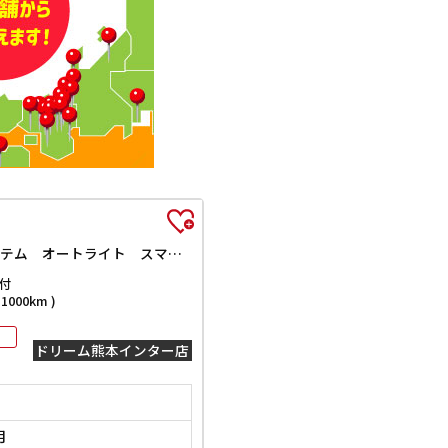
L ETC バックカメラ 両側スライド・片側電動 クリアランスソナー オートクルーズコントロール レーンアシスト 衝突被害軽減システム オートライト スマートキー アイドリングストップ 電動格納ミラー
付
000km )
ドリーム熊本インター店
月