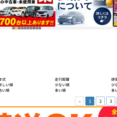
年式
走行距離
排
新しい順
少ない順
少
古い順
多い順
多
◂
1
2
3