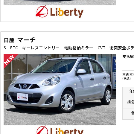
マーチ
日産
S ETC キーレスエントリー 電動格納ミラー CVT 衝突安全ボ
支払総
車両本
(税込)
年
排