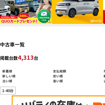
中古車一覧
4,313
掲載台数
台
新着順
支払総額
新しい順
安い順
古い順
高い順
1-40台