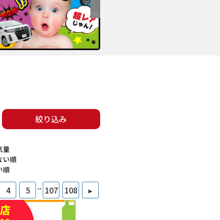
絞り込み
気量
ない順
い順
..
4
5
107
108
▸