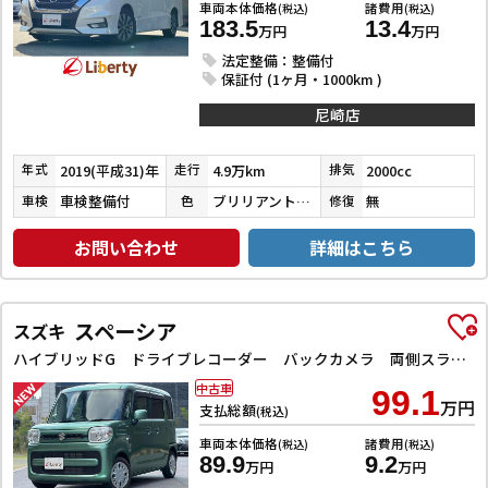
車両本体価格
諸費用
(税込)
(税込)
183.5
13.4
万円
万円
法定整備：整備付
保証付 (1ヶ月・1000km )
尼崎店
2019(平成31)年
4.9万km
2000cc
年式
走行
排気
車検整備付
ブリリアントホワイトパール３コートパール
無
車検
色
修復
お問い合わせ
詳細はこちら
スペーシア
スズキ
ハイブリッドG ドライブレコーダー バックカメラ 両側スライドドア ナビ TV スマートキー アイドリングストップ 電動格納ミラー ベンチシート CVT ESC CD DVD再生 Bluetooth エアコン
中古車
99.1
万円
支払総額
(税込)
車両本体価格
諸費用
(税込)
(税込)
89.9
9.2
万円
万円