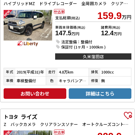
ハイブリッドMZ ドライブレコーダー 全周囲カメラ クリアランスソナー オートクルーズコントロール 衝突被害軽減システム ナビ TV LEDヘッドランプ アルミホイール スマートキー 電動格納ミラー シートヒーター
中古車
159.9
万円
支払総額
(税込)
車両本体価格
諸費用
(税込)
(税込)
147.5
12.4
万円
万円
法定整備：整備付
保証付 (1ヶ月・1000km )
久米窪田店
2019(平成31)年
4.8万km
1000cc
年式
走行
排気
車検整備付
キャラバンアイボリーパールメタリック／ピュアホワイトパール
無
車検
色
修復
お問い合わせ
詳細はこちら
ライズ
トヨタ
Z バックカメラ クリアランスソナー オートクルーズコントロール レーンアシスト 衝突被害軽減システム TV LEDヘッドランプ アルミホイール スマートキー アイドリングストップ 電動格納ミラー
中古車