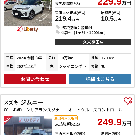
229.9
万円
支払総額
(税込)
車両本体価格
諸費用
(税込)
(税込)
219.4
10.5
万円
万円
法定整備：整備付
保証付 (1ヶ月・1000km )
久米窪田店
2024(令和6)年
1.4万km
1200cc
年式
走行
排気
2027年10月
シャイニングホワイトパール／ブラックマイカメタリック
無
車検
色
修復
お問い合わせ
詳細はこちら
ジムニー
スズキ
XC 4WD クリアランスソナー オートクルーズコントロール レーンアシスト 衝突被害軽減システム オートライト ヘッドライトウォッシャー スマートキー アイドリングストップ 電動格納ミラー シートヒーター
届出済未使用車
249.9
万円
支払総額
(税込)
車両本体価格
諸費用
(税込)
(税込)