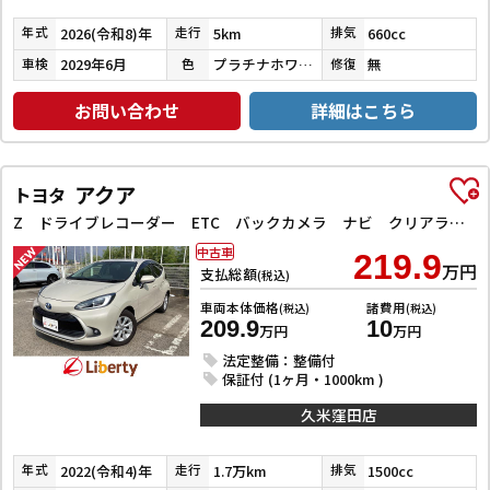
2026(令和8)年
5km
660cc
年式
走行
排気
2029年6月
プラチナホワイトパール
無
車検
色
修復
お問い合わせ
詳細はこちら
アクア
トヨタ
Z ドライブレコーダー ETC バックカメラ ナビ クリアランスソナー オートクルーズコントロール レーンアシスト 衝突被害軽減システム アルミホイール LEDヘッドランプ スマートキー 電動格納ミラー
中古車
219.9
万円
支払総額
(税込)
車両本体価格
諸費用
(税込)
(税込)
209.9
10
万円
万円
法定整備：整備付
保証付 (1ヶ月・1000km )
久米窪田店
2022(令和4)年
1.7万km
1500cc
年式
走行
排気