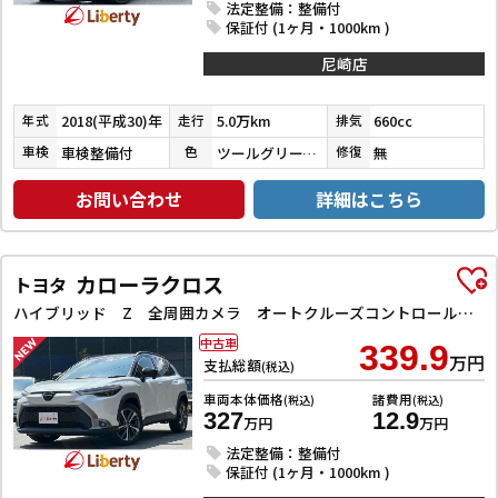
法定整備：整備付
保証付 (1ヶ月・1000km )
尼崎店
2018(平成30)年
5.0万km
660cc
年式
走行
排気
車検整備付
ツールグリーンパールメタリック
無
車検
色
修復
お問い合わせ
詳細はこちら
カローラクロス
トヨタ
ハイブリッド Z 全周囲カメラ オートクルーズコントロール レーンアシスト パワーシート 衝突被害軽減システム ナビ TV オートライト LEDヘッドランプ ヘッドライトウォッシャー 電動リアゲート アルミホイール
中古車
339.9
万円
支払総額
(税込)
車両本体価格
諸費用
(税込)
(税込)
327
12.9
万円
万円
法定整備：整備付
保証付 (1ヶ月・1000km )