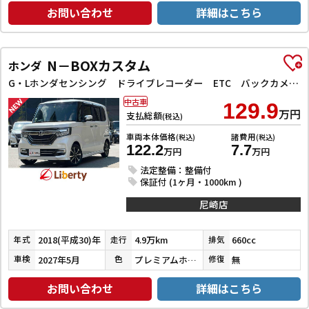
お問い合わせ
詳細はこちら
N－BOXカスタム
ホンダ
G・Lホンダセンシング ドライブレコーダー ETC バックカメラ 両側スライド・片側電動 ナビ TV クリアランスソナー オートクルーズコントロール レーンアシスト 衝突被害軽減システム オートライト スマートキー
中古車
129.9
万円
支払総額
(税込)
車両本体価格
諸費用
(税込)
(税込)
122.2
7.7
万円
万円
法定整備：整備付
保証付 (1ヶ月・1000km )
尼崎店
2018(平成30)年
4.9万km
660cc
年式
走行
排気
2027年5月
プレミアムホワイトパールⅡ
無
車検
色
修復
お問い合わせ
詳細はこちら