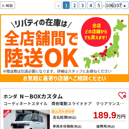
..
◂
1
2
3
4
5
106
107
▸
1-40台
N－BOXカスタム
ホンダ
コーディネートスタイル 両側電動スライドドア クリアランスソナー オートクルーズコントロール レーンアシスト オートライト スマートキー アイドリングストップ 電動格納ミラー ベンチシート CVT ESC
届出済未使用車
189.9
万円
支払総額
(税込)
車両本体価格
諸費用
(税込)
(税込)