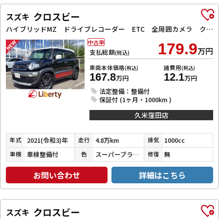
クロスビー
スズキ
ハイブリッドMZ ドライブレコーダー ETC 全周囲カメラ クリアランスソナー オートクルーズコントロール レーンアシスト 衝突被害軽減システム ナビ TV オートライト LEDヘッドランプ アルミホイール
中古車
179.9
万円
支払総額
(税込)
車両本体価格
諸費用
(税込)
(税込)
167.8
12.1
万円
万円
法定整備：整備付
保証付 (1ヶ月・1000km )
久米窪田店
2021(令和3)年
4.8万km
1000cc
年式
走行
排気
車検整備付
スーパーブラックＰ／ピュアホワイトＰ／バーニングレッドパール
無
車検
色
修復
お問い合わせ
詳細はこちら
クロスビー
スズキ