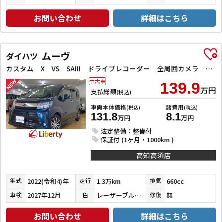
お問い合わせ
詳細はこちら
ムーヴ
ダイハツ
カスタム X VS SAIII ドライブレコーダー 全周囲カメラ ナビ TV クリアランスソナー 衝突被害軽減システム オートマチックハイビーム オートライト LEDヘッドランプ スマートキー アイドリングストップ 電動格納ミラー
中古車
139.9
万円
支払総額
(税込)
車両本体価格
諸費用
(税込)
(税込)
131.8
8.1
万円
万円
法定整備：整備付
保証付 (1ヶ月・1000km )
高知高須店
2022(令和4)年
1.3万km
660cc
年式
走行
排気
2027年12月
レーザーブルークリスタルシャイン
無
車検
色
修復
お問い合わせ
詳細はこちら