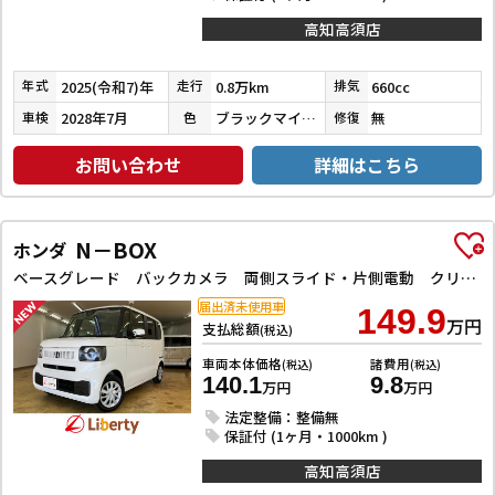
高知高須店
2025(令和7)年
0.8万km
660cc
年式
走行
排気
2028年7月
ブラックマイカメタリック
無
車検
色
修復
お問い合わせ
詳細はこちら
N－BOX
ホンダ
ベースグレード バックカメラ 両側スライド・片側電動 クリアランスソナー オートクルーズコントロール レーンアシスト 衝突被害軽減システム オートライト LEDヘッドランプ スマートキー アイドリングストップ
届出済未使用車
149.9
万円
支払総額
(税込)
車両本体価格
諸費用
(税込)
(税込)
140.1
9.8
万円
万円
法定整備：整備無
保証付 (1ヶ月・1000km )
高知高須店