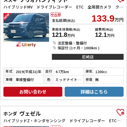
ハイブリッドMV ドライブレコーダー ETC 全周囲カメラ クリアランスソナー オートクルーズコントロール レーンアシスト 衝突被害軽減システム 両側スライド・片側電動 LEDヘッドランプ スマートキー
中古車
133.9
万円
支払総額
(税込)
車両本体価格
諸費用
(税込)
(税込)
121.8
12.1
万円
万円
法定整備：整備付
保証付 (1ヶ月・1000km )
尼崎店
2019(平成31)年
4.7万km
1200cc
年式
走行
排気
車検整備付
ミッドナイトバイオレットメタリック
無
車検
色
修復
お問い合わせ
詳細はこちら
ヴェゼル
ホンダ
ハイブリッドZ・ホンダセンシング ドライブレコーダー ETC バックカメラ オートクルーズコントロール レーンアシスト 衝突被害軽減システム ナビ TV オートライト LEDヘッドランプ アルミホイール スマートキー 電動格納ミラー