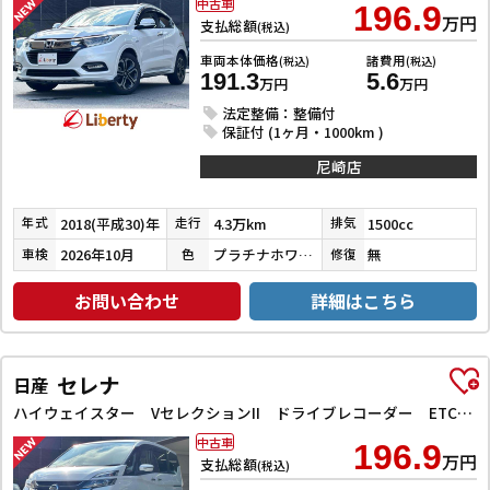
中古車
196.9
万円
支払総額
(税込)
車両本体価格
諸費用
(税込)
(税込)
191.3
5.6
万円
万円
法定整備：整備付
保証付 (1ヶ月・1000km )
尼崎店
2018(平成30)年
4.3万km
1500cc
年式
走行
排気
2026年10月
プラチナホワイトパール
無
車検
色
修復
お問い合わせ
詳細はこちら
セレナ
日産
ハイウェイスター VセレクションII ドライブレコーダー ETC バックカメラ サイドカメラ ナビ TV クリアランスソナー オートクルーズコントロール パークアシスト 衝突被害軽減システム 両側電動スライドドア オートライト
中古車
196.9
万円
支払総額
(税込)