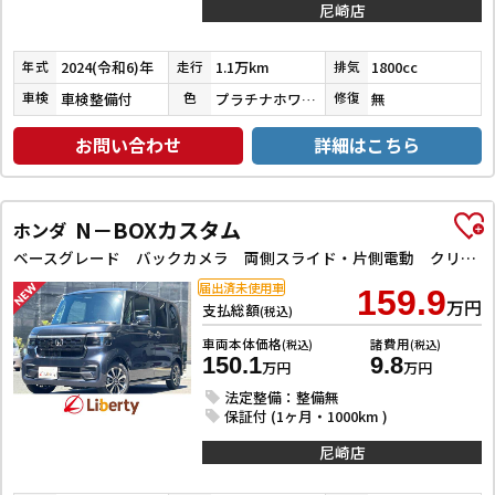
尼崎店
2024(令和6)年
1.1万km
1800cc
年式
走行
排気
車検整備付
プラチナホワイトパールマイカ／アティチュードブラックマイカ
無
車検
色
修復
お問い合わせ
詳細はこちら
N－BOXカスタム
ホンダ
ベースグレード バックカメラ 両側スライド・片側電動 クリアランスソナー レーンアシスト オートライト スマートキー 電動格納ミラー CVT ESC USB チップアップシート アルミホイール エアコン
届出済未使用車
159.9
万円
支払総額
(税込)
車両本体価格
諸費用
(税込)
(税込)
150.1
9.8
万円
万円
法定整備：整備無
保証付 (1ヶ月・1000km )
尼崎店