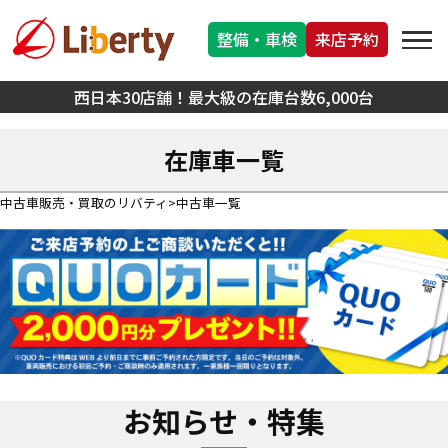
整備・車検
来店予約
西日本30店舗！最大級の在庫台数6,000台
在庫車一覧
中古車販売・買取のリバティ
中古車一覧
お知らせ・特集