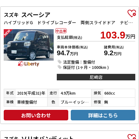
スペーシア
スズキ
ハイブリッドG ドライブレコーダー 両側スライドドア ナビ TV オートライト スマートキー アイドリングストップ 電動格納ミラー ベンチシート CVT ABS ESC CD エアコン パワーウィンドウ
中古車
103.9
万円
支払総額
(税込)
車両本体価格
諸費用
(税込)
(税込)
94.7
9.2
万円
万円
法定整備：整備付
保証付 (1ヶ月・1000km )
尼崎店
2019(平成31)年
4.9万km
660cc
年式
走行
排気
車検整備付
ブルーイッシュブラックパール３
無
車検
色
修復
お問い合わせ
詳細はこちら
ソリオバンディット
スズキ