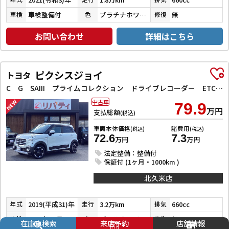
車検整備付
プラチナホワイトパール
無
車検
色
修復
お問い合わせ
詳細はこちら
ピクシスジョイ
トヨタ
C G SAIII プライムコレクション ドライブレコーダー ETC バックカメラ ナビ TV クリアランスソナー 衝突被害軽減システム オートマチックハイビーム オートライト スマートキー アイドリングストップ 電動格納ミラー
中古車
79.9
万円
支払総額
(税込)
車両本体価格
諸費用
(税込)
(税込)
72.6
7.3
万円
万円
法定整備：整備付
保証付 (1ヶ月・1000km )
北久米店
2019(平成31)年
3.2万km
660cc
年式
走行
排気
2026年10月
パールホワイトⅢ
無
車検
色
修復
在庫車検索
来店予約
店舗情報