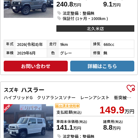
240.8
9.1
万円
万円
法定整備：整備無
保証付 (1ヶ月・1000km )
北久米店
2026(令和8)年
9km
660cc
年式
走行
排気
2029年6月
グレー
無
車検
色
修復
お問い合わせ
詳細はこちら
ハスラー
スズキ
ハイブリッドG クリアランスソナー レーンアシスト 衝突被害軽減システム オートライト スマートキー アイドリングストップ 電動格納ミラー シートヒーター CVT ESC エアコン パワーウィンドウ
届出済未使用車
149.9
万円
支払総額
(税込)
車両本体価格
諸費用
(税込)
(税込)
141.1
8.8
万円
万円
法定整備：整備無