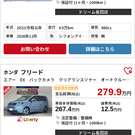
保証付 (1ヶ月・1000km )
ドリーム長田店
2021(令和3)年
0.5万km
660cc
年式
走行
排気
2026年12月
シフォンアイボリーメタリック
無
車検
色
修復
お問い合わせ
詳細はこちら
フリード
ホンダ
エアー EX バックカメラ クリアランスソナー オートクルーズコントロール レーンアシスト 衝突被害軽減システム 両側電動スライドドア オートライト LEDヘッドランプ スマートキー 電動格納ミラー シートヒーター
登録済未使用車
279.9
万円
支払総額
(税込)
車両本体価格
諸費用
(税込)
(税込)
267.4
12.5
万円
万円
法定整備：整備無
保証付 (1ヶ月・1000km )
ドリーム長田店