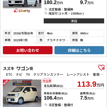
180.2
9.7
万円
万円
法定整備：整備無
保証付 (1ヶ月・1000km )
津店
2026(令和8)年
4km
660cc
年式
走行
排気
2029年7月
プラチナホワイトパール
無
車検
色
修復
お問い合わせ
詳細はこちら
ワゴンR
スズキ
ETC ナビ TV クリアランスソナー レーンアシスト 衝突被害軽減システム オートライト スマートキー アイドリングストップ 電動格納ミラー シートヒーター ベンチシート CVT ESC CD
中古車
113.9
万円
支払総額
(税込)
車両本体価格
諸費用
(税込)
(税込)
106.4
7.5
万円
万円
法定整備：整備付