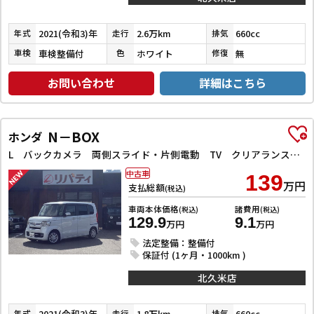
2021(令和3)年
2.6万km
660cc
年式
走行
排気
車検整備付
ホワイト
無
車検
色
修復
お問い合わせ
詳細はこちら
N－BOX
ホンダ
L バックカメラ 両側スライド・片側電動 TV クリアランスソナー オートクルーズコントロール レーンアシスト 衝突被害軽減システム オートライト スマートキー アイドリングストップ 電動格納ミラー
中古車
139
万円
支払総額
(税込)
車両本体価格
諸費用
(税込)
(税込)
129.9
9.1
万円
万円
法定整備：整備付
保証付 (1ヶ月・1000km )
北久米店
2021(令和3)年
1.8万km
660cc
年式
走行
排気