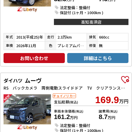
法定整備：整備付
保証付 (1ヶ月・1000km )
高知高須店
2013(平成25)年
2.3万km
660cc
年式
走行
排気
2026年11月
プレミアムパープルパール
無
車検
色
修復
お問い合わせ
詳細はこちら
ムーヴ
ダイハツ
RS バックカメラ 両側電動スライドドア TV クリアランスソナー オートクルーズコントロール 衝突被害軽減システム オートライト LEDヘッドランプ スマートキー アイドリングストップ 電動格納ミラー
チョイノリカー
169.9
万円
支払総額
(税込)
車両本体価格
諸費用
(税込)
(税込)
161.2
8.7
万円
万円
法定整備：整備付
保証付 (1ヶ月・1000km )