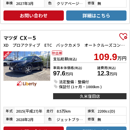
2027年3月
クリアベージュメタリック
無
車検
色
修復
お問い合わせ
詳細はこちら
CX－5
マツダ
XD プロアクティブ ETC バックカメラ オートクルーズコントロール レーンアシスト 衝突被害軽減システム ナビ オートライト LEDヘッドランプ アルミホイール スマートキー アイドリングストップ 電動格納ミラー AT
中古車
109.9
万円
支払総額
(税込)
車両本体価格
諸費用
(税込)
(税込)
97.6
12.3
万円
万円
法定整備：整備付
保証付 (1ヶ月・1000km )
久米窪田店
2015(平成27)年
8.5万km
2200cc(D)
年式
走行
排気
2028年2月
ジェットブラックマイカ
無
車検
色
修復