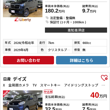
車両本体価格
諸費用
(税込)
(税込)
180.2
9.7
万円
万円
法定整備：整備無
保証付 (1ヶ月・1000km )
高知高須店
2026(令和8)年
7km
660cc
年式
走行
排気
2029年6月
クリスタルブラックパール
無
車検
色
修復
お問い合わせ
詳細はこちら
デイズ
日産
X 全周囲カメラ TV スマートキー アイドリングストップ 電動格納ミラー ベンチシート CVT 盗難防止システム ABS ミュージックプレイヤー接続可 衝突安全ボディ エアコン パワーステアリング
中古車
40
万円
支払総額
(税込)
車両本体価格
諸費用
(税込)
(税込)
32.5
7.5
万円
万円