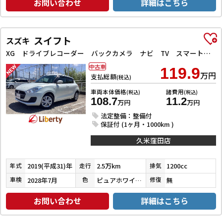
お問い合わせ
詳細はこちら
スイフト
スズキ
XG ドライブレコーダー バックカメラ ナビ TV スマートキー 電動格納ミラー シートヒーター CVT 盗難防止システム 衝突安全ボディ ABS ESC CD Bluetooth エアコン
中古車
119.9
万円
支払総額
(税込)
車両本体価格
諸費用
(税込)
(税込)
108.7
11.2
万円
万円
法定整備：整備付
保証付 (1ヶ月・1000km )
久米窪田店
2019(平成31)年
2.5万km
1200cc
年式
走行
排気
2028年7月
ピュアホワイトパール
無
車検
色
修復
お問い合わせ
詳細はこちら