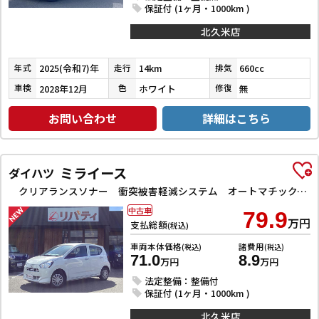
保証付 (1ヶ月・1000km )
北久米店
2025(令和7)年
14km
660cc
年式
走行
排気
2028年12月
ホワイト
無
車検
色
修復
お問い合わせ
詳細はこちら
ミライース
ダイハツ
クリアランスソナー 衝突被害軽減システム オートマチックハイビーム オートライト アイドリングストップ CVT ESC CD ミュージックプレイヤー接続可 エアコン パワーステアリング
中古車
79.9
万円
支払総額
(税込)
車両本体価格
諸費用
(税込)
(税込)
71.0
8.9
万円
万円
法定整備：整備付
保証付 (1ヶ月・1000km )
北久米店