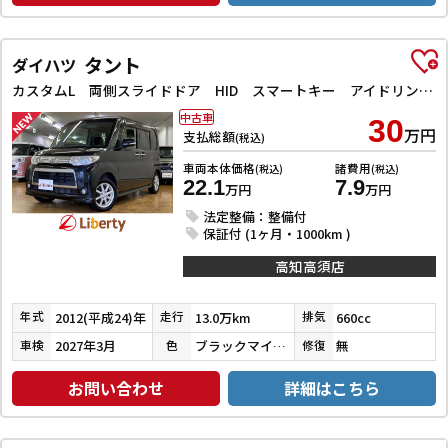
タント
ダイハツ
カスタムL 両側スライドドア HID スマートキー アイドリングストップ 電動格納ミラー ベンチシート CVT 盗難防止システム ABS アルミホイール 衝突安全ボディ エアコン パワーステアリング
中古車
30
万円
支払総額
(税込)
車両本体価格
諸費用
(税込)
(税込)
22.1
7.9
万円
万円
法定整備：整備付
保証付 (1ヶ月・1000km )
高知高須店
2012(平成24)年
13.0万km
660cc
年式
走行
排気
2027年3月
ブラックマイカメタリック
無
車検
色
修復
お問い合わせ
詳細はこちら