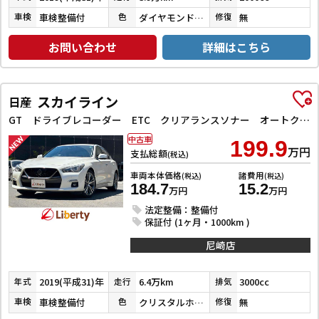
車検整備付
ダイヤモンドブラックパール
無
車検
色
修復
お問い合わせ
詳細はこちら
スカイライン
日産
GT ドライブレコーダー ETC クリアランスソナー オートクルーズコントロール 衝突被害軽減システム 全周囲カメラ ナビ TV アルミホイール オートライト LEDヘッドランプ サンルーフ AT
中古車
199.9
万円
支払総額
(税込)
車両本体価格
諸費用
(税込)
(税込)
184.7
15.2
万円
万円
法定整備：整備付
保証付 (1ヶ月・1000km )
尼崎店
2019(平成31)年
6.4万km
3000cc
年式
走行
排気
車検整備付
クリスタルホワイトパール３コートパール
無
車検
色
修復