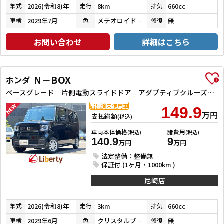
2026(令和8)年
8km
660cc
年式
走行
排気
2029年7月
メテオロイドグレーメタリック
無
車検
色
修復
お問い合わせ
詳細はこちら
N－BOX
ホンダ
ベースグレード 片側電動スライドドア アダプティブクルーズコントロール LEDヘッドライト クリアランスソナー スマートキー アイドリングストップ CVT ESC チップアップシート エアコン パワーウィンドウ
届出済未使用車
149.9
万円
支払総額
(税込)
車両本体価格
諸費用
(税込)
(税込)
140.9
9
万円
万円
法定整備：整備無
保証付 (1ヶ月・1000km )
尼崎店
2026(令和8)年
3km
660cc
年式
走行
排気
2029年6月
クリスタルブラックパール
無
車検
色
修復