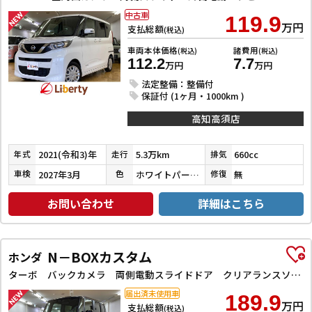
中古車
119.9
万円
支払総額
(税込)
車両本体価格
諸費用
(税込)
(税込)
112.2
7.7
万円
万円
法定整備：整備付
保証付 (1ヶ月・1000km )
高知高須店
2021(令和3)年
5.3万km
660cc
年式
走行
排気
2027年3月
ホワイトパール３コートパール
無
車検
色
修復
お問い合わせ
詳細はこちら
N－BOXカスタム
ホンダ
ターボ バックカメラ 両側電動スライドドア クリアランスソナー オートクルーズコントロール レーンアシスト 衝突被害軽減システム オートライト LEDヘッドランプ スマートキー アイドリングストップ
届出済未使用車
189.9
万円
支払総額
(税込)