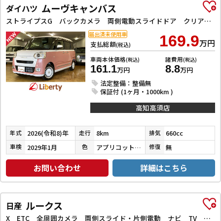
ムーヴキャンバス
ダイハツ
ストライプスG バックカメラ 両側電動スライドドア クリアランスソナー 衝突被害軽減システム オートライト LEDヘッドランプ スマートキー アイドリングストップ 電動格納ミラー シートヒーター ベンチシート CVT
届出済未使用車
169.9
万円
支払総額
(税込)
車両本体価格
諸費用
(税込)
(税込)
161.1
8.8
万円
万円
法定整備：整備無
保証付 (1ヶ月・1000km )
高知高須店
2026(令和8)年
8km
660cc
年式
走行
排気
2029年1月
アプリコットピンクメタリック／シャイニングホワイトパール
無
車検
色
修復
お問い合わせ
詳細はこちら
ルークス
日産
X ETC 全周囲カメラ 両側スライド・片側電動 ナビ TV クリアランスソナー 衝突被害軽減システム オートライト スマートキー アイドリングストップ 電動格納ミラー ベンチシート CVT