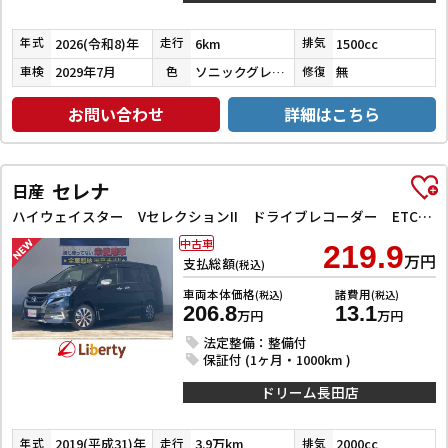
2026(令和8)年
6km
1500cc
年式
走行
排気
2029年7月
ソニックグレーパール
無
車検
色
修復
お問い合わせ
詳細はこちら
セレナ
日産
ハイウェイスター VセレクションII ドライブレコーダー ETC 全周囲カメラ ナビ TV クリアランスソナー オートクルーズコントロール パークアシスト 衝突被害軽減システム 両側電動スライドドア オートライト LEDヘッドランプ
中古車
219.9
万円
支払総額
(税込)
車両本体価格
諸費用
(税込)
(税込)
206.8
13.1
万円
万円
法定整備：整備付
保証付 (1ヶ月・1000km )
ドリーム長田店
2019(平成31)年
3.9万km
2000cc
年式
走行
排気