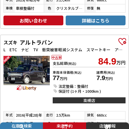
車検整備付
クリスタルブラックパール
無
車検
色
修復
お問い合わせ
詳細はこちら
アルトラパン
スズキ
L ETC ナビ TV 衝突被害軽減システム スマートキー アイドリングストップ 電動格納ミラー シートヒーター ベンチシート CVT 盗難防止システム ABS ESC CD 衝突安全ボディ エアコン
中古車
84.9
万円
支払総額
(税込)
車両本体価格
諸費用
(税込)
(税込)
77
7.9
万円
万円
法定整備：整備付
保証付 (1ヶ月・1000km )
高槻店
2016(平成28)年
2.5万km
660cc
年式
走行
排気
2027年9月
アーバンブラウンパールメタリック
無
車検
色
修復
在庫車検索
来店予約
店舗情報