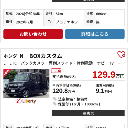
2026(令和8)年
5km
660cc
年式
走行
排気
2029年7月
プラチナホワイトパール
無
車検
色
修復
お問い合わせ
詳細はこちら
N－BOXカスタム
ホンダ
L ETC バックカメラ 両側スライド・片側電動 ナビ TV クリアランスソナー オートクルーズコントロール レーンアシスト 衝突被害軽減システム オートライト LEDヘッドランプ
中古車
129.9
万円
支払総額
(税込)
車両本体価格
諸費用
(税込)
(税込)
120.8
9.1
万円
万円
法定整備：整備付
保証付 (1ヶ月・1000km )
高槻店
2023(令和5)年
5.1万km
660cc
年式
走行
排気