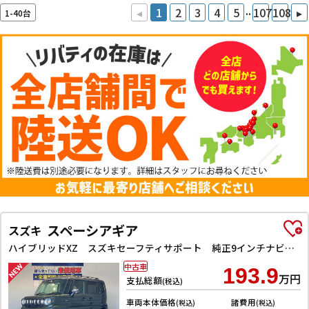
..
◂
1
2
3
4
5
107
108
▸
1-40台
スペーシアギア
スズキ
ハイブリッドXZ スズキセーフティサポート 純正9インチナビ TV Bluetooth対応 全方位カメラ 両側自動ドア ヘッドアップディスプレイ アダプティブクルーズコントロール ステアリングヒーター LEDヘッドライ
中古車
193.9
万円
支払総額
(税込)
車両本体価格
諸費用
(税込)
(税込)