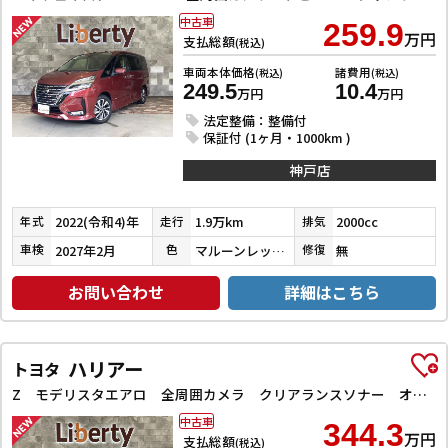
中古車
259.9
万円
支払総額
(税込)
車両本体価格
諸費用
(税込)
(税込)
249.5
10.4
万円
万円
法定整備：整備付
保証付 (1ヶ月・1000km )
神戸店
2022(令和4)年
1.9万km
2000cc
年式
走行
排気
2027年2月
マルーンレッドマルチフレックスパールメタリック
無
車検
色
修復
お問い合わせ
詳細はこちら
ハリアー
トヨタ
Z モデリスタエアロ 全周囲カメラ クリアランスソナー オートクルーズコントロール レーンアシスト パワーシート 衝突被害軽減システム ナビ TV オートマチックハイビーム オートライト LEDヘッドラン
中古車
344.3
万円
支払総額
(税込)