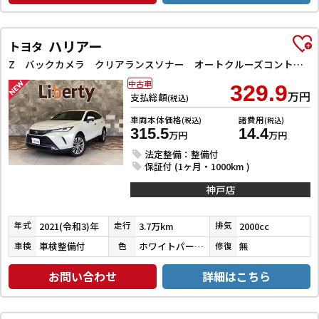
ハリアー
トヨタ
Z バックカメラ クリアランスソナー オートクルーズコントロール レーンアシスト パワーシート 衝突被害軽減システム ナビ TV オートマチックハイビーム オートライト LEDヘッドランプ 電動リアゲート
中古車
329.9
万円
支払総額
(税込)
車両本体価格
諸費用
(税込)
(税込)
315.5
14.4
万円
万円
法定整備：整備付
保証付 (1ヶ月・1000km )
神戸店
2021(令和3)年
3.7万km
2000cc
年式
走行
排気
車検整備付
ホワイトパールクリスタルシャイン
無
車検
色
修復
お問い合わせ
詳細はこちら