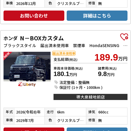
2026年12月
クリスタルブラックパール
無
車検
色
修復
お問い合わせ
詳細はこちら
N－BOXカスタム
ホンダ
ブラックスタイル 届出済未使用車 禁煙車 HondaSENSING 両側自動ドア アダプティブクルーズコントロール 電子パーキング 前席シートヒーター LEDヘッドライト スマートキー プッシュスタート 純正アルミ
届出済未使用車
189.9
万円
支払総額
(税込)
車両本体価格
諸費用
(税込)
(税込)
180.1
9.8
万円
万円
法定整備：整備無
保証付 (1ヶ月・1000km )
堺大泉緑地前店
2026(令和8)年
6km
660cc
年式
走行
排気
2029年7月
クリスタルブラックパール
無
車検
色
修復