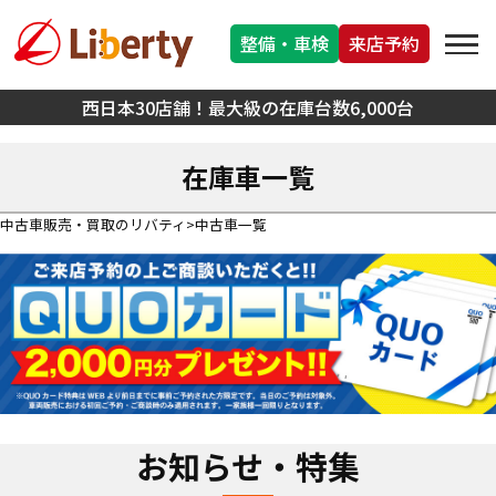
整備・車検
来店予約
西日本30店舗！最大級の在庫台数6,000台
在庫車一覧
中古車販売・買取のリバティ
中古車一覧
お知らせ・特集