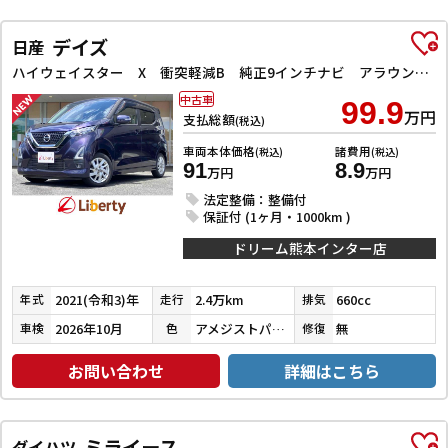
デイズ
日産
ハイウェイスター X 衝突軽減B 純正9インチナビ アラウンドビューモニター ETC LEDヘッドライト フォグライト スマートキー プッシュスタート アイドリングストップ 革巻きステアリング オートエアコン
中古車
99.9
万円
支払総額
(税込)
車両本体価格
諸費用
(税込)
(税込)
91
8.9
万円
万円
法定整備：整備付
保証付 (1ヶ月・1000km )
ドリーム熊本インター店
2021(令和3)年
2.4万km
660cc
年式
走行
排気
2026年10月
アメジストパープルパールメタリック
無
車検
色
修復
お問い合わせ
詳細はこちら
ミライース
ダイハツ