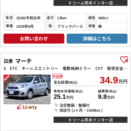
ドリーム熊本インター店
2026(令和8)年
13km
660cc
年式
走行
排気
2029年6月
ブラックパール
無
車検
色
修復
お問い合わせ
詳細はこちら
マーチ
日産
S ETC キーレスエントリー 電動格納ミラー CVT 衝突安全ボディ ABS ESC エアコン パワーステアリング パワーウィンドウ
中古車
34.9
万円
支払総額
(税込)
車両本体価格
諸費用
(税込)
(税込)
25.1
9.8
万円
万円
法定整備：整備付
保証付 (1ヶ月・1000km )
ドリーム熊本インター店