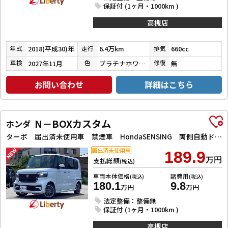
保証付 (1ヶ月・1000km )
高槻店
2018(平成30)年
6.4万km
660cc
年式
走行
排気
2027年11月
プラチナホワイトパール
無
車検
色
修復
お問い合わせ
詳細はこちら
N－BOXカスタム
ホンダ
ターボ 届出済未使用車 禁煙車 HondaSENSING 両側自動ドア アダプティブクルーズコントロール 電子パーキング 革巻きステアリング パドルシフト 前席シートヒーター LEDヘッドライト スマートキー
届出済未使用車
189.9
万円
支払総額
(税込)
車両本体価格
諸費用
(税込)
(税込)
180.1
9.8
万円
万円
法定整備：整備無
保証付 (1ヶ月・1000km )
高槻店