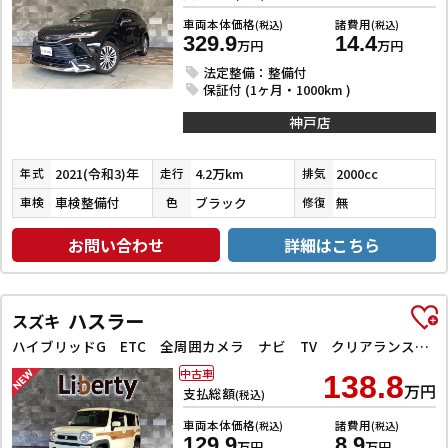
車両本体価格
諸費用
(税込)
(税込)
329.9
14.4
万円
万円
法定整備：整備付
保証付 (1ヶ月・1000km )
神戸店
2021(令和3)年
4.2万km
2000cc
年式
走行
排気
車検整備付
ブラック
無
車検
色
修復
お問い合わせ
詳細はこちら
ハスラー
スズキ
ハイブリッドG ETC 全周囲カメラ ナビ TV クリアランスソナー オートクルーズコントロール レーンアシスト 衝突被害軽減システム オートライト スマートキー アイドリングストップ
中古車
138.8
万円
支払総額
(税込)
車両本体価格
諸費用
(税込)
(税込)
129.9
8.9
万円
万円