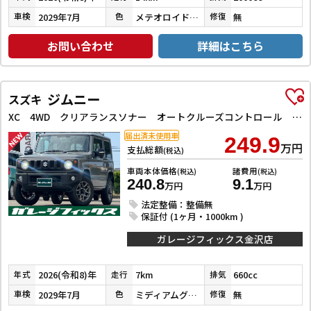
2029年7月
メテオロイドグレーメタリック
無
車検
色
修復
お問い合わせ
詳細はこちら
ジムニー
スズキ
XC 4WD クリアランスソナー オートクルーズコントロール レーンアシスト 衝突被害軽減システム オートライト LEDヘッドランプ ヘッドライトウォッシャー スマートキー アイドリングストップ
届出済未使用車
249.9
万円
支払総額
(税込)
車両本体価格
諸費用
(税込)
(税込)
240.8
9.1
万円
万円
法定整備：整備無
保証付 (1ヶ月・1000km )
ガレージフィックス金沢店
2026(令和8)年
7km
660cc
年式
走行
排気
2029年7月
ミディアムグレー
無
車検
色
修復