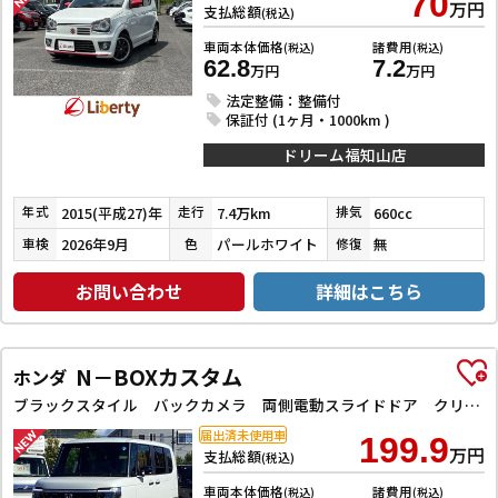
70
万円
支払総額
(税込)
車両本体価格
諸費用
(税込)
(税込)
62.8
7.2
万円
万円
法定整備：整備付
保証付 (1ヶ月・1000km )
ドリーム福知山店
2015(平成27)年
7.4万km
660cc
年式
走行
排気
2026年9月
パールホワイト
無
車検
色
修復
お問い合わせ
詳細はこちら
N－BOXカスタム
ホンダ
ブラックスタイル バックカメラ 両側電動スライドドア クリアランスソナー オートクルーズコントロール レーンアシスト 衝突被害軽減システム オートライト LEDヘッドランプ スマートキー アイドリングストップ
届出済未使用車
199.9
万円
支払総額
(税込)
車両本体価格
諸費用
(税込)
(税込)