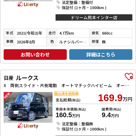
法定整備：整備付
保証付 (1ヶ月・1000km )
ドリーム熊本インター店
2021(令和3)年
4.7万km
660cc
年式
走行
排気
2026年8月
ルナシルバーメタリック
無
車検
色
修復
お問い合わせ
詳細はこちら
ルークス
日産
X 両側スライド・片側電動 オートマチックハイビーム オートライト スマートキー アイドリングストップ 電動格納ミラー ベンチシート CVT USB エアコン パワーステアリング パワーウィンドウ
届出済未使用車
169.9
万円
支払総額
(税込)
車両本体価格
諸費用
(税込)
(税込)
160.5
9.4
万円
万円
法定整備：整備無
保証付 (1ヶ月・1000km )