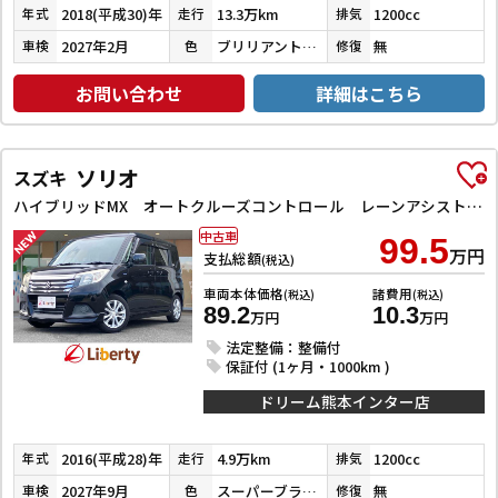
2018(平成30)年
13.3万km
1200cc
年式
走行
排気
2027年2月
ブリリアントシルバー
無
車検
色
修復
お問い合わせ
詳細はこちら
ソリオ
スズキ
ハイブリッドMX オートクルーズコントロール レーンアシスト 衝突被害軽減システム 両側スライド・片側電動 スマートキー アイドリングストップ 電動格納ミラー シートヒーター ウォークスルー CVT アルミホイール
中古車
99.5
万円
支払総額
(税込)
車両本体価格
諸費用
(税込)
(税込)
89.2
10.3
万円
万円
法定整備：整備付
保証付 (1ヶ月・1000km )
ドリーム熊本インター店
2016(平成28)年
4.9万km
1200cc
年式
走行
排気
2027年9月
スーパーブラックパール
無
車検
色
修復