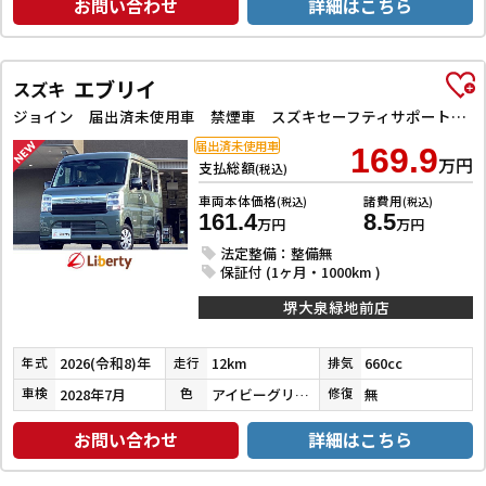
お問い合わせ
詳細はこちら
エブリイ
スズキ
ジョイン 届出済未使用車 禁煙車 スズキセーフティサポート LEDヘッドライト 両側スライドドア スマートキー プッシュスタート 障害物センサー 運転席シートヒーター 電動格納ミラー
届出済未使用車
169.9
万円
支払総額
(税込)
車両本体価格
諸費用
(税込)
(税込)
161.4
8.5
万円
万円
法定整備：整備無
保証付 (1ヶ月・1000km )
堺大泉緑地前店
2026(令和8)年
12km
660cc
年式
走行
排気
2028年7月
アイビーグリーンメタリック
無
車検
色
修復
お問い合わせ
詳細はこちら