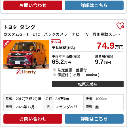
お問い合わせ
詳細はこちら
タンク
トヨタ
カスタムG－T ETC バックカメラ ナビ TV 両側電動スライドドア クリアランスソナー オートクルーズコントロール 衝突被害軽減システム アルミホイール LEDヘッドランプ スマートキー
中古車
74.9
万円
支払総額
(税込)
車両本体価格
諸費用
(税込)
(税込)
65.2
9.7
万円
万円
法定整備：整備付
保証付 (1ヶ月・1000km )
松原天美店
2017(平成29)年
8.9万km
1000cc
年式
走行
排気
2026年12月
マゼンダベリーマイカメタリック／ブラックマイカメタリック
無
車検
色
修復
お問い合わせ
詳細はこちら