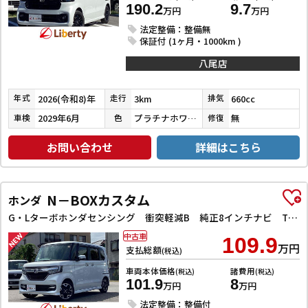
190.2
9.7
万円
万円
法定整備：整備無
保証付 (1ヶ月・1000km )
八尾店
2026(令和8)年
3km
660cc
年式
走行
排気
2029年6月
プラチナホワイトパール
無
車検
色
修復
お問い合わせ
詳細はこちら
N－BOXカスタム
ホンダ
G・Lターボホンダセンシング 衝突軽減B 純正8インチナビ TV Bluetooth対応 Bカメラ ビルドインETC 両側自動ドア アダプティブクルーズコントロール 革巻きステアリング パドルシフト LEDヘッドライト スマートキ
中古車
109.9
万円
支払総額
(税込)
車両本体価格
諸費用
(税込)
(税込)
101.9
8
万円
万円
法定整備：整備付