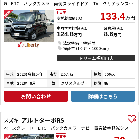
G ETC バックカメラ 両側スライドドア TV クリアランスソナー オートクルーズコントロール レーンアシスト 衝突被害軽減システム オートライト LEDヘッドランプ スマートキー
中古車
133.4
万円
支払総額
(税込)
車両本体価格
諸費用
(税込)
(税込)
124.8
8.6
万円
万円
法定整備：整備付
保証付 (1ヶ月・1000km )
ドリーム福知山店
2023(令和5)年
2.5万km
660cc
年式
走行
排気
2028年8月
クリスタルブラックパール
無
車検
色
修復
お問い合わせ
詳細はこちら
アルトターボRS
スズキ
ベースグレード ETC バックカメラ ナビ 衝突被害軽減システム オートライト HID スマートキー アイドリングストップ 電動格納ミラー シートヒーター AT 盗難防止システム ABS ESC アルミホイール
中古車