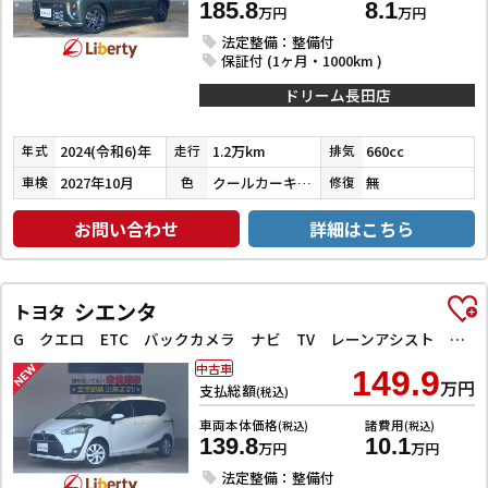
185.8
8.1
万円
万円
法定整備：整備付
保証付 (1ヶ月・1000km )
ドリーム長田店
2024(令和6)年
1.2万km
660cc
年式
走行
排気
2027年10月
クールカーキパールメタリック／ガンメタリック
無
車検
色
修復
お問い合わせ
詳細はこちら
シエンタ
トヨタ
G クエロ ETC バックカメラ ナビ TV レーンアシスト 衝突被害軽減システム 両側電動スライドドア オートマチックハイビーム オートライト LEDヘッドランプ スマートキー アイドリングストップ
中古車
149.9
万円
支払総額
(税込)
車両本体価格
諸費用
(税込)
(税込)
139.8
10.1
万円
万円
法定整備：整備付