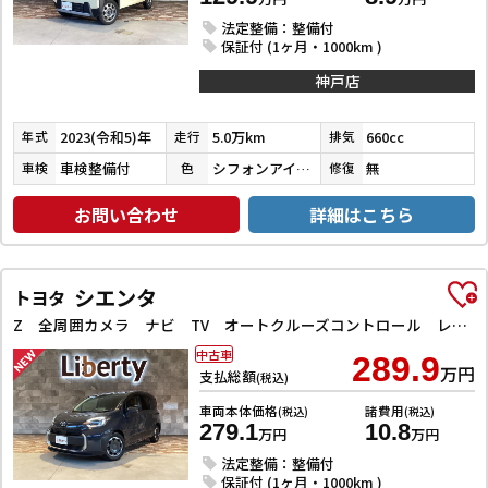
法定整備：整備付
保証付 (1ヶ月・1000km )
神戸店
2023(令和5)年
5.0万km
660cc
年式
走行
排気
車検整備付
シフォンアイボリーメタリック
無
車検
色
修復
お問い合わせ
詳細はこちら
シエンタ
トヨタ
Z 全周囲カメラ ナビ TV オートクルーズコントロール レーンアシスト 衝突被害軽減システム 両側電動スライドドア オートマチックハイビーム オートライト LEDヘッドランプ スマートキー
中古車
289.9
万円
支払総額
(税込)
車両本体価格
諸費用
(税込)
(税込)
279.1
10.8
万円
万円
法定整備：整備付
保証付 (1ヶ月・1000km )