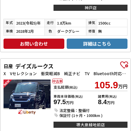
神戸店
2023(令和5)年
1.8万km
1500cc
年式
走行
排気
2028年2月
ダークグレー
無
車検
色
修復
お問い合わせ
詳細はこちら
デイズルークス
日産
X Vセレクション 衝突軽減B 純正ナビ TV Bluetooth対応 アラウンドビューモニター 両側自動ドア 革巻きステアリング HIDヘッドライト フォグライト スマートキー プッシュスタート アイドリングストップ
中古車
105.9
万円
支払総額
(税込)
車両本体価格
諸費用
(税込)
(税込)
97.5
8.4
万円
万円
法定整備：整備付
保証付 (1ヶ月・1000km )
堺大泉緑地前店