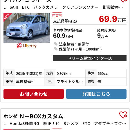
L SAIII ETC バックカメラ クリアランスソナー 衝突被害軽減システム オートマチックハイビーム キーレスエントリー アイドリングストップ CVT ESC エアコン パワーウィンドウ
中古車
69.9
万円
支払総額
(税込)
車両本体価格
諸費用
(税込)
(税込)
60.9
9
万円
万円
法定整備：整備付
保証付 (1ヶ月・1000km )
ドリーム熊本インター店
2019(平成31)年
0.9万km
660cc
年式
走行
排気
車検整備付
ブライトシルバーメタリック
無
車検
色
修復
お問い合わせ
詳細はこちら
N－BOXカスタム
ホンダ
L HondaSENSING 純正ナビ Bカメラ ETC アダプティブクルーズコントロール 左パワースライドドア 前席シートヒーター LEDヘッドライト フォグライト スマートキー プッシュスタート