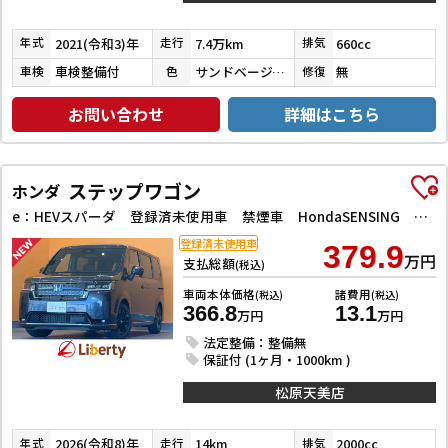
2021(令和3)年
7.4万km
660cc
年式
走行
排気
車検整備付
サンドベージュメタリック
無
車検
色
修復
お問い合わせ
詳細はこちら
ステップワゴン
ホンダ
e：HEVスパーダ 登録済未使用車 禁煙車 HondaSENSING 両側自動ドア アダプティブクルーズコントロール 電子パーキング パワーバックドア アダプティブクルーズコントロール ブラインドスポットモニター
登録済未使用車
379.9
万円
支払総額
(税込)
車両本体価格
諸費用
(税込)
(税込)
366.8
13.1
万円
万円
法定整備：整備無
保証付 (1ヶ月・1000km )
松原天美店
2026(令和8)年
14km
2000cc
年式
走行
排気