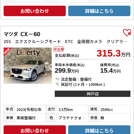
お問い合わせ
詳細はこちら
CX－60
マツダ
25S エクスクルーシブモード ETC 全周囲カメラ クリアランスソナー オートクルーズコントロール レーンアシスト パワーシート 衝突被害軽減システム サンルーフ TV オートマチックハイビーム オートライト 電動リアゲート
中古車
315.3
万円
支払総額
(税込)
車両本体価格
諸費用
(税込)
(税込)
299.9
15.4
万円
万円
法定整備：整備付
保証付 (1ヶ月・1000km )
神戸店
2023(令和5)年
2.5万km
2500cc
年式
走行
排気
車検整備付
プラチナクォーツメタリック
無
車検
色
修復
お問い合わせ
詳細はこちら