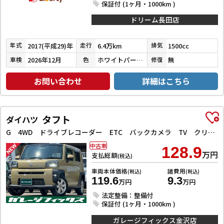
保証付 (1ヶ月・1000km )
ドリーム長田店
2017(平成29)年
6.4万km
1500cc
年式
走行
排気
2026年12月
ホワイトパールクリスタルシャイン
無
車検
色
修復
お問い合わせ
詳細はこちら
タフト
ダイハツ
G 4WD ドライブレコーダー ETC バックカメラ TV クリアランスソナー レーンアシスト 衝突被害軽減システム オートライト LEDヘッドランプ ヘッドライトウォッシャー スマートキー
中古車
128.9
万円
支払総額
(税込)
車両本体価格
諸費用
(税込)
(税込)
119.6
9.3
万円
万円
法定整備：整備付
保証付 (1ヶ月・1000km )
ガレージフィックス金沢店