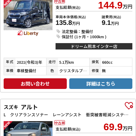
中古車
144.9
万円
支払総額
(税込)
車両本体価格
諸費用
(税込)
(税込)
135.8
9.1
万円
万円
法定整備：整備付
保証付 (1ヶ月・1000km )
ドリーム熊本インター店
2021(令和3)年
5.1万km
660cc
年式
走行
排気
車検整備付
クリスタルブラックパール
無
車検
色
修復
お問い合わせ
詳細はこちら
アルト
スズキ
L クリアランスソナー レーンアシスト 衝突被害軽減システム オートライト キーレスエントリー アイドリングストップ 電動格納ミラー シートヒーター CVT 盗難防止システム ABS ESC CD
中古車
69.9
万円
支払総額
(税込)