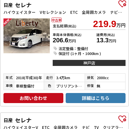
セレナ
日産
ハイウェイスター Vセレクション ETC 全周囲カメラ ナビ TV クリアランスソナー オートクルーズコントロール パークアシスト 衝突被害軽減システム 両側電動スライドドア オートライト LEDヘッドランプ
中古車
219.9
万円
支払総額
(税込)
車両本体価格
諸費用
(税込)
(税込)
206.6
13.3
万円
万円
法定整備：整備付
保証付 (1ヶ月・1000km )
神戸店
2018(平成30)年
3.4万km
2000cc
年式
走行
排気
車検整備付
ブリリアントホワイトパール３コートパール
無
車検
色
修復
お問い合わせ
詳細はこちら
セレナ
日産
ハイウェイスターV ETC 全周囲カメラ ナビ TV クリアランスソナー オートクルーズコントロール 衝突被害軽減システム 両側電動スライドドア オートライト LEDヘッドランプ スマートキー