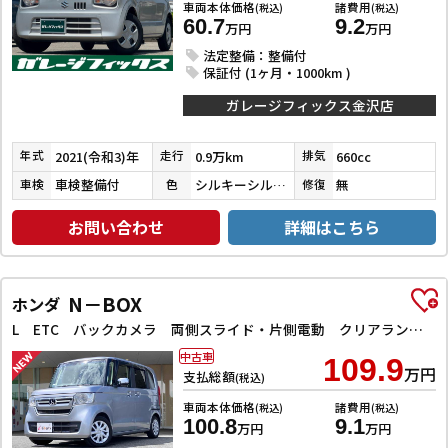
車両本体価格
諸費用
(税込)
(税込)
60.7
9.2
万円
万円
法定整備：整備付
保証付 (1ヶ月・1000km )
ガレージフィックス金沢店
2021(令和3)年
0.9万km
660cc
年式
走行
排気
車検整備付
シルキーシルバーメタリック
無
車検
色
修復
お問い合わせ
詳細はこちら
N－BOX
ホンダ
L ETC バックカメラ 両側スライド・片側電動 クリアランスソナー オートクルーズコントロール レーンアシスト 衝突被害軽減システム オートライト スマートキー アイドリングストップ 電動格納ミラー
中古車
109.9
万円
支払総額
(税込)
車両本体価格
諸費用
(税込)
(税込)
100.8
9.1
万円
万円