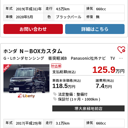
2019(平成31)年
4.5万km
660cc
年式
走行
排気
2028年5月
ブラックパール
無
車検
色
修復
お問い合わせ
詳細はこちら
N－BOXカスタム
ホンダ
G・Lホンダセンシング 衝突軽減B Panasonic社外ナビ TV Bカメラ ビルドインETC アダプティブクルーズコントロール 左パワースライドドア LEDヘッドライト フォグライト スマートキー プッシュスタート
中古車
125.9
万円
支払総額
(税込)
車両本体価格
諸費用
(税込)
(税込)
118.5
7.4
万円
万円
法定整備：整備付
保証付 (1ヶ月・1000km )
堺大泉緑地前店
2017(平成29)年
3.1万km
660cc
年式
走行
排気