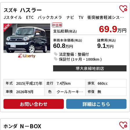
ハスラー
スズキ
Jスタイル ETC バックカメラ ナビ TV 衝突被害軽減システム オートライト スマートキー アイドリングストップ 電動格納ミラー シートヒーター ベンチシート CVT ESC CD DVD再生
中古車
69.9
万円
支払総額
(税込)
車両本体価格
諸費用
(税込)
(税込)
60.8
9.1
万円
万円
法定整備：整備付
保証付 (1ヶ月・1000km )
堺大泉緑地前店
2015(平成27)年
7.4万km
660cc
年式
走行
排気
2026年9月
クールカーキパールメタリック／ホワイト
無
車検
色
修復
お問い合わせ
詳細はこちら
N－BOX
ホンダ