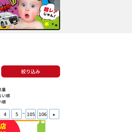
絞り込み
気量
ない順
い順
..
4
5
105
106
▸