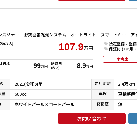
額
法定整備：整備
(税込)
107.9
万円
保証付 (1ヶ月・1
中古車
体価格
諸費用
99
8.9
万円
万円
(税込)
式
2021(令和3)年
走行
距離
2.4万km
気
量
660cc
車検
車検整備
色
ホワイトパール３コートパール
修復
歴
無
お問い合わせ