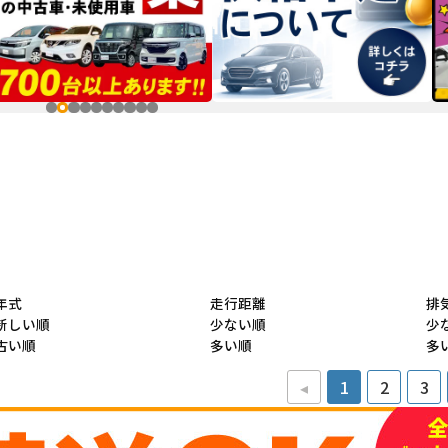
年式
走行距離
排
新しい順
少ない順
少
古い順
多い順
多
◂
1
2
3