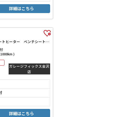
詳細はこちら
B 4WD ドライブレコーダー クリアランスソナー 衝突被害軽減システム オートライト アイドリングストップ 電動格納ミラー シートヒーター ベンチシート CVT 盗難防止システム ABS ESC CD
付
000km )
ガレージフィックス金沢
店
付
詳細はこちら