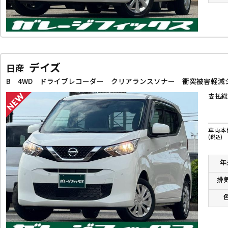
デイズ
日産
支払総
車両本
(税込)
年
排