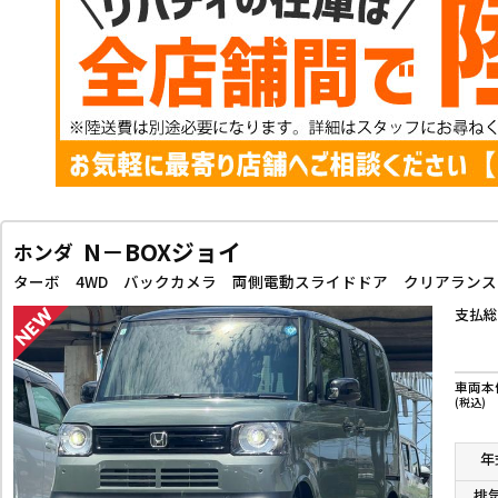
N－BOXジョイ
ホンダ
支払総
車両本
(税込)
年
排