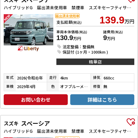
ハイブリッドG 届出済未使用車 禁煙車 スズキセーフティサポート LEDヘッドライト スマートキー プッシュスタート アイドリングストップ 両側スライドドア ステアリングスイッチ 電動格納ミラー オートエアコン
届出済未使用車
139.9
万円
支払総額
(税込)
車両本体価格
諸費用
(税込)
(税込)
130.9
9
万円
万円
法定整備：整備無
保証付 (1ヶ月・1000km )
精華店
2026(令和8)年
4km
660cc
年式
走行
排気
2029年4月
オフブルーメタリック
無
車検
色
修復
お問い合わせ
詳細はこちら
スペーシア
スズキ
ハイブリッドG 届出済未使用車 禁煙車 スズキセーフティサポート LEDヘッドライト スマートキー プッシュスタート アイドリングストップ 両側スライドドア ステアリングスイッチ 電動格納ミラー オートエアコン