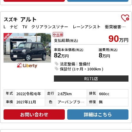
アルト
スズキ
L ナビ TV クリアランスソナー レーンアシスト 衝突被害軽減システム オートライト キーレスエントリー アイドリングストップ 電動格納ミラー シートヒーター CVT 盗難防止システム ABS ESC
中古車
90
万円
支払総額
(税込)
車両本体価格
諸費用
(税込)
(税込)
82
8
万円
万円
法定整備：整備付
保証付 (1ヶ月・1000km )
R171店
2022(令和4)年
2.6万km
660cc
年式
走行
排気
2027年11月
アーバンブラウンパールメタリック
無
車検
色
修復
お問い合わせ
詳細はこちら