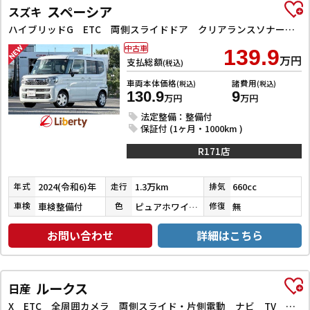
スペーシア
スズキ
ハイブリッドG ETC 両側スライドドア クリアランスソナー オートライト スマートキー アイドリングストップ 電動格納ミラー ベンチシート CVT エアコン
中古車
139.9
万円
支払総額
(税込)
車両本体価格
諸費用
(税込)
(税込)
130.9
9
万円
万円
法定整備：整備付
保証付 (1ヶ月・1000km )
R171店
2024(令和6)年
1.3万km
660cc
年式
走行
排気
車検整備付
ピュアホワイトパール
無
車検
色
修復
お問い合わせ
詳細はこちら
ルークス
日産
X ETC 全周囲カメラ 両側スライド・片側電動 ナビ TV クリアランスソナー レーンアシスト 衝突被害軽減システム オートライト スマートキー アイドリングストップ 電動格納ミラー