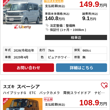
届出済未使用車
149.9
万円
支払総額
(税込)
車両本体価格
諸費用
(税込)
(税込)
140.8
9.1
万円
万円
法定整備：整備無
保証付 (1ヶ月・1000km )
精華店
2026(令和8)年
7km
660cc
年式
走行
排気
2029年4月
ピュアホワイトパール
無
車検
色
修復
お問い合わせ
詳細はこちら
スペーシア
スズキ
ハイブリッドG ETC バックカメラ 両側スライドドア ナビ TV クリアランスソナー レーンアシスト 衝突被害軽減システム オートライト スマートキー アイドリングストップ 電動格納ミラー ベンチシート CVT
中古車
108.9
万円
支払総額
(税込)