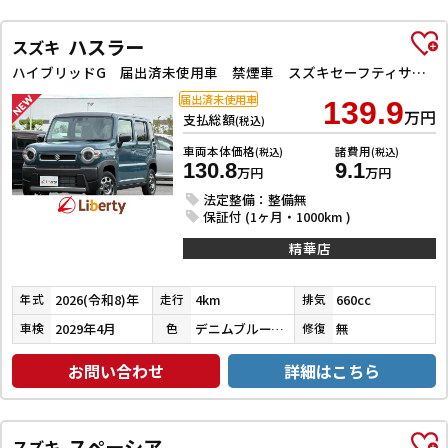
ハスラー
スズキ
ハイブリッドG 届出済未使用車 禁煙車 スズキセーフティサポート アダプティブクルーズコントロール LEDヘッドライト スマートキー プッシュスタート アイドリングストップ 前席シートヒーター ステアリングスイッチ
届出済未使用車
139.9
万円
支払総額
(税込)
車両本体価格
諸費用
(税込)
(税込)
130.8
9.1
万円
万円
法定整備：整備無
保証付 (1ヶ月・1000km )
精華店
2026(令和8)年
4km
660cc
年式
走行
排気
2029年4月
デニムブルーメタリックガンメタリック２Ｔ
無
車検
色
修復
お問い合わせ
詳細はこちら
スペーシア
スズキ