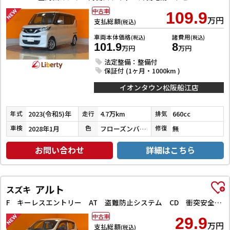
中古車
109.9
万円
支払総額
(税込)
車両本体価格
諸費用
(税込)
(税込)
101.9
8
万円
万円
法定整備：整備付
保証付 (1ヶ月・1000km )
イオンタウン松阪船江店
2023(令和5)年
4.7万km
660cc
年式
走行
排気
2028年1月
フローズンバニラパールメタリック
無
車検
色
修復
お問い合わせ
詳細はこちら
アルト
スズキ
F キーレスエントリー AT 盗難防止システム CD 衝突安全ボディ エアコン パワーステアリング パワーウィンドウ
中古車
29.9
万円
支払総額
(税込)