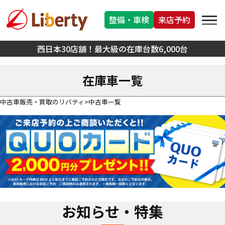
整備・車検
来店予約
西日本30店舗！最大級の在庫台数6,000台
在庫車一覧
中古車販売・買取のリバティ
中古車一覧
お知らせ・特集