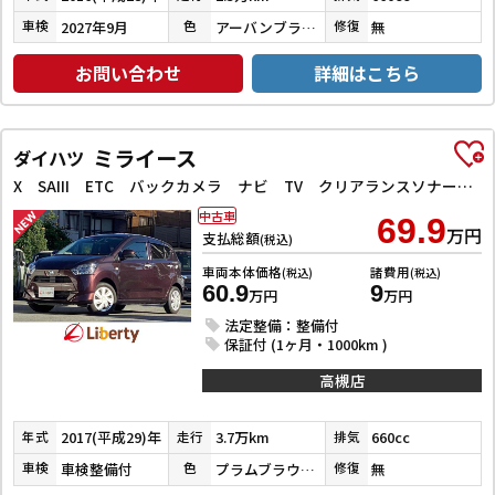
2027年9月
アーバンブラウンパールメタリック
無
車検
色
修復
お問い合わせ
詳細はこちら
ミライース
ダイハツ
X SAIII ETC バックカメラ ナビ TV クリアランスソナー 衝突被害軽減システム オートマチックハイビーム LEDヘッドランプ キーレスエントリー アイドリングストップ 電動格納ミラー
中古車
69.9
万円
支払総額
(税込)
車両本体価格
諸費用
(税込)
(税込)
60.9
9
万円
万円
法定整備：整備付
保証付 (1ヶ月・1000km )
高槻店
2017(平成29)年
3.7万km
660cc
年式
走行
排気
車検整備付
プラムブラウンクリスタルマイカ
無
車検
色
修復