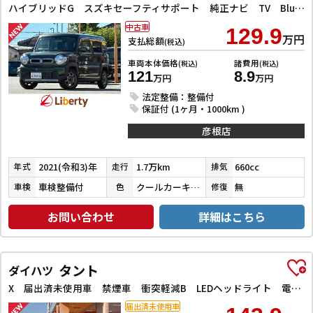
ハイブリッドG スズキセーフティサポート 純正ナビ TV Bluetooth対応 スマートキー プッシュスタート アイドリングストップ 前席シートヒーター オートエアコン 電動格納ミラー ヘッドライトレベライザー
中古車
129.9
万円
支払総額
(税込)
車両本体価格
諸費用
(税込)
(税込)
121
8.9
万円
万円
法定整備：整備付
保証付 (1ヶ月・1000km )
彦根店
2021(令和3)年
1.7万km
660cc
年式
走行
排気
車検整備付
クールカーキパールメタリック
無
車検
色
修復
お問い合わせ
詳細はこちら
タント
ダイハツ
X 届出済未使用車 禁煙車 衝突軽減B LEDヘッドライト 電子パーキング 前席シートヒーター 左パワースライドドア スマートキー プッシュスタート アイドリングストップ 障害物センサー オートエアコン
届出済未使用車