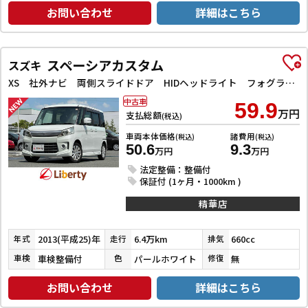
お問い合わせ
詳細はこちら
スペーシアカスタム
スズキ
XS 社外ナビ 両側スライドドア HIDヘッドライト フォグライト スマートキー プッシュスタート 電動格納ミラー オートエアコン 純正アルミホイール
中古車
59.9
万円
支払総額
(税込)
車両本体価格
諸費用
(税込)
(税込)
50.6
9.3
万円
万円
法定整備：整備付
保証付 (1ヶ月・1000km )
精華店
2013(平成25)年
6.4万km
660cc
年式
走行
排気
車検整備付
パールホワイト
無
車検
色
修復
お問い合わせ
詳細はこちら