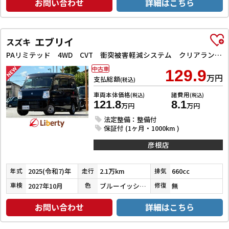
お問い合わせ
詳細はこちら
エブリイ
スズキ
PAリミテッド 4WD CVT 衝突被害軽減システム クリアランスソナー レーンアシスト 両側スライドドア キーレスエントリー アイドリングストップ ESC エアコン パワーステアリング パワーウィンドウ
中古車
129.9
万円
支払総額
(税込)
車両本体価格
諸費用
(税込)
(税込)
121.8
8.1
万円
万円
法定整備：整備付
保証付 (1ヶ月・1000km )
彦根店
2025(令和7)年
2.1万km
660cc
年式
走行
排気
2027年10月
ブルーイッシュブラックパール３
無
車検
色
修復
お問い合わせ
詳細はこちら