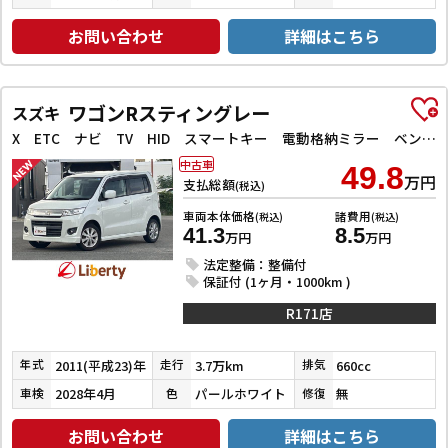
お問い合わせ
詳細はこちら
ワゴンRスティングレー
スズキ
X ETC ナビ TV HID スマートキー 電動格納ミラー ベンチシート CVT 盗難防止システム ABS CD アルミホイール 衝突安全ボディ エアコン パワーステアリング パワーウィンドウ
中古車
49.8
万円
支払総額
(税込)
車両本体価格
諸費用
(税込)
(税込)
41.3
8.5
万円
万円
法定整備：整備付
保証付 (1ヶ月・1000km )
R171店
2011(平成23)年
3.7万km
660cc
年式
走行
排気
2028年4月
パールホワイト
無
車検
色
修復
お問い合わせ
詳細はこちら