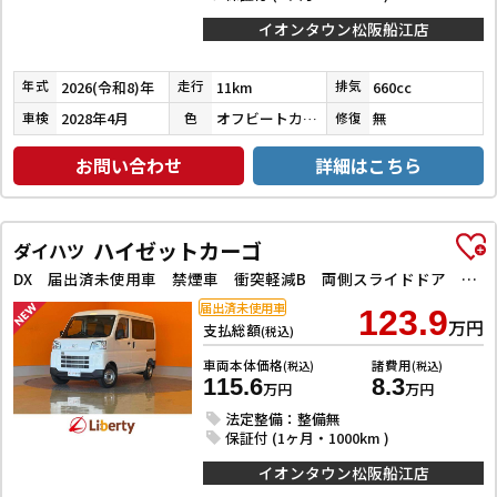
イオンタウン松阪船江店
2026(令和8)年
11km
660cc
年式
走行
排気
2028年4月
オフビートカーキメタリック
無
車検
色
修復
お問い合わせ
詳細はこちら
ハイゼットカーゴ
ダイハツ
DX 届出済未使用車 禁煙車 衝突軽減B 両側スライドドア アイドリングストップ 障害物センサー ヘッドライトレベライザー
届出済未使用車
123.9
万円
支払総額
(税込)
車両本体価格
諸費用
(税込)
(税込)
115.6
8.3
万円
万円
法定整備：整備無
保証付 (1ヶ月・1000km )
イオンタウン松阪船江店