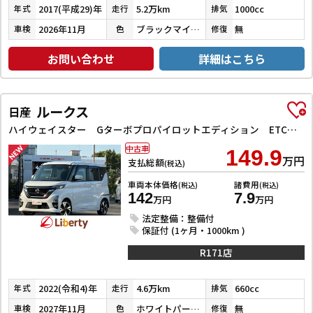
2017(平成29)年
5.2万km
1000cc
年式
走行
排気
2026年11月
ブラックマイカメタリック
無
車検
色
修復
お問い合わせ
詳細はこちら
ルークス
日産
ハイウェイスター Gターボプロパイロットエディション ETC 全周囲カメラ 両側電動スライドドア ナビ TV クリアランスソナー オートクルーズコントロール オートライト スマートキー アイドリングストップ 電動格納ミラー CVT Bluetooth
中古車
149.9
万円
支払総額
(税込)
車両本体価格
諸費用
(税込)
(税込)
142
7.9
万円
万円
法定整備：整備付
保証付 (1ヶ月・1000km )
R171店
2022(令和4)年
4.6万km
660cc
年式
走行
排気
2027年11月
ホワイトパール３コートパール
無
車検
色
修復