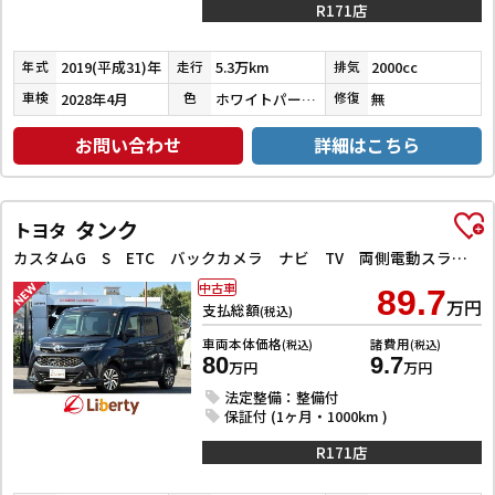
R171店
2019(平成31)年
5.3万km
2000cc
年式
走行
排気
2028年4月
ホワイトパールクリスタルシャイン
無
車検
色
修復
お問い合わせ
詳細はこちら
タンク
トヨタ
カスタムG S ETC バックカメラ ナビ TV 両側電動スライドドア オートクルーズコントロール 衝突被害軽減システム アルミホイール オートライト LEDヘッドランプ スマートキー アイドリングストップ
中古車
89.7
万円
支払総額
(税込)
車両本体価格
諸費用
(税込)
(税込)
80
9.7
万円
万円
法定整備：整備付
保証付 (1ヶ月・1000km )
R171店