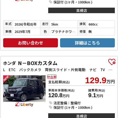
保証付 (1ヶ月・1000km )
高槻店
2026(令和8)年
5km
660cc
年式
走行
排気
2029年7月
プラチナホワイトパール
無
車検
色
修復
お問い合わせ
詳細はこちら
N－BOXカスタム
ホンダ
L ETC バックカメラ 両側スライド・片側電動 ナビ TV クリアランスソナー オートクルーズコントロール レーンアシスト 衝突被害軽減システム オートライト LEDヘッドランプ
中古車
129.9
万円
支払総額
(税込)
車両本体価格
諸費用
(税込)
(税込)
120.8
9.1
万円
万円
法定整備：整備付
保証付 (1ヶ月・1000km )
高槻店