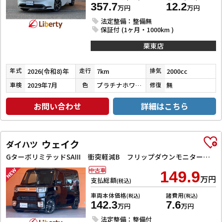
357.7
12.2
万円
万円
法定整備：整備無
保証付 (1ヶ月・1000km )
栗東店
2026(令和8)年
7km
2000cc
年式
走行
排気
2029年7月
プラチナホワイトパールマイカ
無
車検
色
修復
お問い合わせ
詳細はこちら
ウェイク
ダイハツ
GターボリミテッドSAIII 衝突軽減B フリップダウンモニター 純正ナビ Bluetooth対応 パノラマモニター LEDヘッドライト 両側自動ドア フォグライト スマートキー プッシュスタート アイドリングストップ
中古車
149.9
万円
支払総額
(税込)
車両本体価格
諸費用
(税込)
(税込)
142.3
7.6
万円
万円
法定整備：整備付