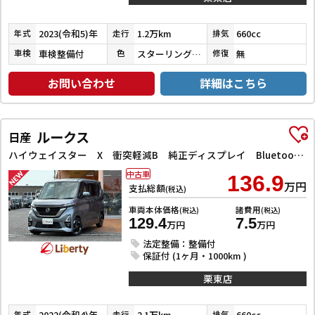
2023(令和5)年
1.2万km
660cc
年式
走行
排気
車検整備付
スターリングシルバーメタリック
無
車検
色
修復
お問い合わせ
詳細はこちら
ルークス
日産
ハイウェイスター X 衝突軽減B 純正ディスプレイ Bluetooth対応 アラウンドビューモニター ETC 両側自動ドア LEDヘッドライト フォグライト スマートキー プッシュスタート アイドリングストップ オートエア
中古車
136.9
万円
支払総額
(税込)
車両本体価格
諸費用
(税込)
(税込)
129.4
7.5
万円
万円
法定整備：整備付
保証付 (1ヶ月・1000km )
栗東店
2022(令和4)年
2.1万km
660cc
年式
走行
排気