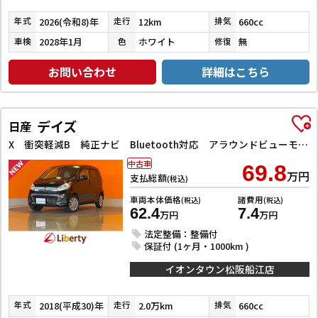
2026(令和8)年
12km
660cc
年式
走行
排気
2028年1月
ホワイト
無
車検
色
修復
お問い合わせ
詳細はこちら
デイズ
日産
X 衝突軽減B 純正ナビ Bluetooth対応 アラウンドビューモニター スマートキー プッシュスタート アイドリングストップ タッチパネルオートエアコン 電動格納ミラー
中古車
69.8
万円
支払総額
(税込)
車両本体価格
諸費用
(税込)
(税込)
62.4
7.4
万円
万円
法定整備：整備付
保証付 (1ヶ月・1000km )
イオンタウン松阪船江店
2018(平成30)年
2.0万km
660cc
年式
走行
排気