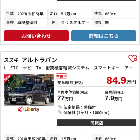
2023(令和5)年
5.1万km
660cc
年式
走行
排気
車検整備付
クリスタルブラックパール
無
車検
色
修復
お問い合わせ
詳細はこちら
アルトラパン
スズキ
L ETC ナビ TV 衝突被害軽減システム スマートキー アイドリングストップ 電動格納ミラー シートヒーター ベンチシート CVT 盗難防止システム ABS ESC CD 衝突安全ボディ エアコン
中古車
84.9
万円
支払総額
(税込)
車両本体価格
諸費用
(税込)
(税込)
77
7.9
万円
万円
法定整備：整備付
保証付 (1ヶ月・1000km )
高槻店
2016(平成28)年
2.5万km
660cc
年式
走行
排気