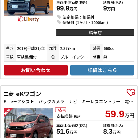
車両本体価格
諸費用
(税込)
(税込)
99.9
9
万円
万円
法定整備：整備付
保証付 (1ヶ月・1000km )
精華店
2019(平成31)年
2.8万km
660cc
年式
走行
排気
車検整備付
ブルーイッシュブラックパール３
無
車検
色
修復
お問い合わせ
詳細はこちら
eKワゴン
三菱
E e－アシスト バックカメラ ナビ キーレスエントリー 電動格納ミラー シートヒーター ベンチシート CVT ABS ESC 衝突安全ボディ エアコン パワーステアリング パワーウィンドウ
中古車
59.9
万円
支払総額
(税込)
車両本体価格
諸費用
(税込)
(税込)
51.6
8.3
万円
万円