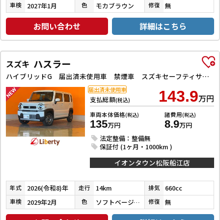
2027年1月
モカブラウン
無
車検
色
修復
お問い合わせ
詳細はこちら
ハスラー
スズキ
ハイブリッドG 届出済未使用車 禁煙車 スズキセーフティサポート アダプティブクルーズコントロール LEDヘッドライト スマートキー プッシュスタート アイドリングストップ 前席シートヒーター ステアリングスイッチ
届出済未使用車
143.9
万円
支払総額
(税込)
車両本体価格
諸費用
(税込)
(税込)
135
8.9
万円
万円
法定整備：整備無
保証付 (1ヶ月・1000km )
イオンタウン松阪船江店
2026(令和8)年
14km
660cc
年式
走行
排気
2029年2月
ソフトベージュメタリック
無
車検
色
修復