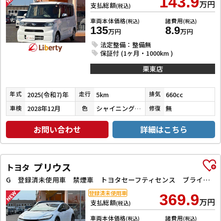
143.9
万円
支払総額
(税込)
車両本体価格
諸費用
(税込)
(税込)
135
8.9
万円
万円
法定整備：整備無
保証付 (1ヶ月・1000km )
栗東店
2025(令和7)年
5km
660cc
年式
走行
排気
2028年12月
シャイニングホワイトパール
無
車検
色
修復
お問い合わせ
詳細はこちら
プリウス
トヨタ
G 登録済未使用車 禁煙車 トヨタセーフティセンス ブラインドスポットモニター 純正ディスプレイ Bluetooth対応 ETC2．0 アダプティブクルーズコントロール 電子パーキング LEDヘッドライト
登録済未使用車
369.9
万円
支払総額
(税込)
車両本体価格
諸費用
(税込)
(税込)