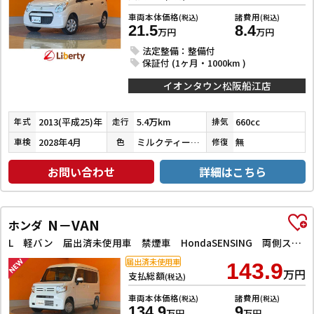
車両本体価格
諸費用
(税込)
(税込)
21.5
8.4
万円
万円
法定整備：整備付
保証付 (1ヶ月・1000km )
イオンタウン松阪船江店
2013(平成25)年
5.4万km
660cc
年式
走行
排気
2028年4月
ミルクティーベージュメタリック
無
車検
色
修復
お問い合わせ
詳細はこちら
N－VAN
ホンダ
L 軽バン 届出済未使用車 禁煙車 HondaSENSING 両側スライドドア アダプティブクルーズコントロール 障害物センサー オートエアコン ステアリングスイッチンドウ
届出済未使用車
143.9
万円
支払総額
(税込)
車両本体価格
諸費用
(税込)
(税込)
134.9
9
万円
万円