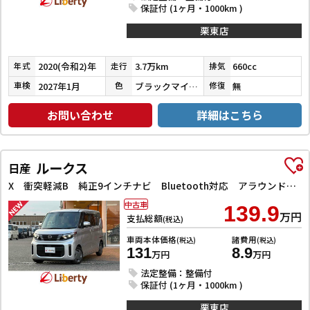
保証付 (1ヶ月・1000km )
栗東店
2020(令和2)年
3.7万km
660cc
年式
走行
排気
2027年1月
ブラックマイカメタリック
無
車検
色
修復
お問い合わせ
詳細はこちら
ルークス
日産
X 衝突軽減B 純正9インチナビ Bluetooth対応 アラウンドビューモニター LEDヘッドライト 左パワースライドドア スマートキー プッシュスタート アイドリングストップ オートエアコン
中古車
139.9
万円
支払総額
(税込)
車両本体価格
諸費用
(税込)
(税込)
131
8.9
万円
万円
法定整備：整備付
保証付 (1ヶ月・1000km )
栗東店