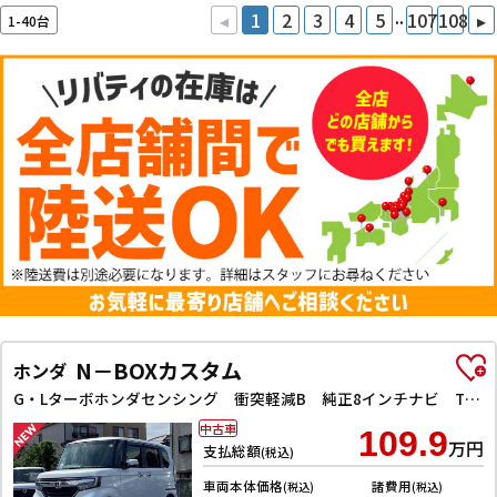
..
◂
1
2
3
4
5
107
108
▸
1-40台
N－BOXカスタム
ホンダ
G・Lターボホンダセンシング 衝突軽減B 純正8インチナビ TV Bluetooth対応 Bカメラ ビルドインETC 両側自動ドア アダプティブクルーズコントロール 革巻きステアリング パドルシフト LEDヘッドライト スマートキ
中古車
109.9
万円
支払総額
(税込)
車両本体価格
諸費用
(税込)
(税込)