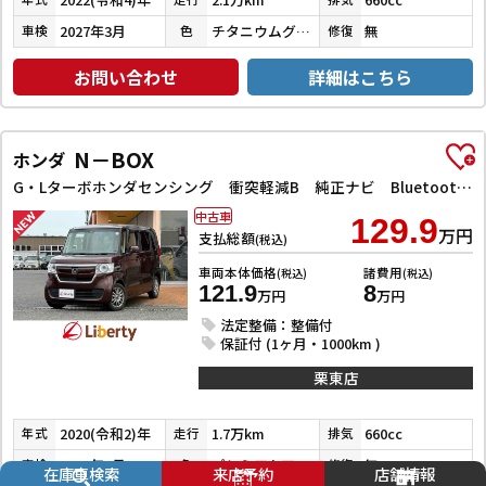
2027年3月
チタニウムグレーメタリック
無
車検
色
修復
お問い合わせ
詳細はこちら
N－BOX
ホンダ
G・Lターボホンダセンシング 衝突軽減B 純正ナビ Bluetooth対応 Bカメラ ビルドインETC 両側自動ドア LEDヘッドライト アダプティブクルーズコントロール スマートキー プッシュスタート 前席シートヒーター
中古車
129.9
万円
支払総額
(税込)
車両本体価格
諸費用
(税込)
(税込)
121.9
8
万円
万円
法定整備：整備付
保証付 (1ヶ月・1000km )
栗東店
2020(令和2)年
1.7万km
660cc
年式
走行
排気
2027年6月
プレミアムアガットブラウンパール
無
車検
色
修復
在庫車検索
来店予約
店舗情報