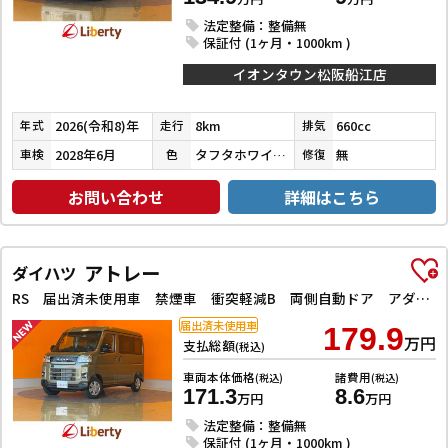
法定整備：整備無
保証付 (1ヶ月・1000km )
イオンタウン松阪船江店
2026(令和8)年
8km
660cc
年式
走行
排気
2028年6月
タフタホワイトⅢ
無
車検
色
修復
お問い合わせ
詳細はこちら
アトレー
ダイハツ
RS 届出済未使用車 禁煙車 衝突軽減B 両側自動ドア アダプティブクルーズコントロール LEDヘッドライト フォグライト スマートキー プッシュスタート 障害物センサー オートエアコン
届出済未使用車
179.9
万円
支払総額
(税込)
車両本体価格
諸費用
(税込)
(税込)
171.3
8.6
万円
万円
法定整備：整備無
保証付 (1ヶ月・1000km )