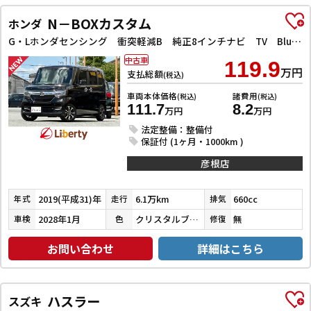
N－BOXカスタム
ホンダ
G・Lホンダセンシング 衝突軽減B 純正8インチナビ TV Bluetooth対応 Bカメラ ビルドインETC 両側自動ドア アダプティブクルーズコントロール LEDヘッドライト スマートキー プッシュスタート 純正アルミ
中古車
119.9
万円
支払総額
(税込)
車両本体価格
諸費用
(税込)
(税込)
111.7
8.2
万円
万円
法定整備：整備付
保証付 (1ヶ月・1000km )
彦根店
2019(平成31)年
6.1万km
660cc
年式
走行
排気
2028年1月
クリスタルブラックパール
無
車検
色
修復
お問い合わせ
詳細はこちら
ハスラー
スズキ