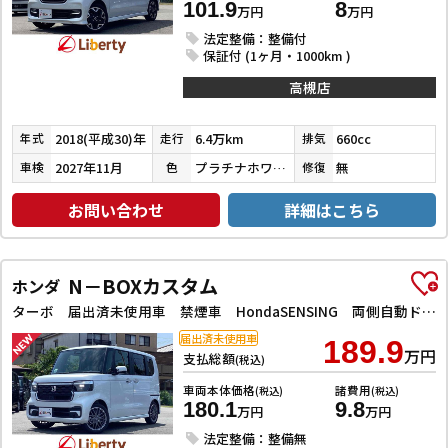
101.9
8
万円
万円
法定整備：整備付
保証付 (1ヶ月・1000km )
高槻店
2018(平成30)年
6.4万km
660cc
年式
走行
排気
2027年11月
プラチナホワイトパール
無
車検
色
修復
お問い合わせ
詳細はこちら
N－BOXカスタム
ホンダ
ターボ 届出済未使用車 禁煙車 HondaSENSING 両側自動ドア アダプティブクルーズコントロール 電子パーキング 革巻きステアリング パドルシフト 前席シートヒーター LEDヘッドライト スマートキー
届出済未使用車
189.9
万円
支払総額
(税込)
車両本体価格
諸費用
(税込)
(税込)
180.1
9.8
万円
万円
法定整備：整備無