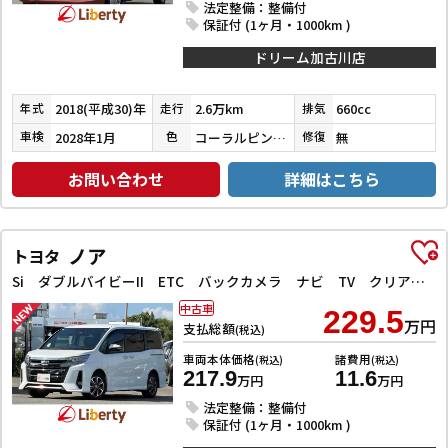
法定整備：整備付
保証付 (1ヶ月・1000km )
ドリーム加古川店
2018(平成30)年
2.6万km
660cc
年式
走行
排気
2028年1月
コーラルピンクマイカ
無
車検
色
修復
お問い合わせ
詳細はこちら
ノア
トヨタ
Si ダブルバイビーII ETC バックカメラ ナビ TV クリアランスソナー オートクルーズコントロール レーンアシスト 衝突被害軽減システム 両側電動スライドドア オートマチックハイビーム オートライト
中古車
229.5
万円
支払総額
(税込)
車両本体価格
諸費用
(税込)
(税込)
217.9
11.6
万円
万円
法定整備：整備付
保証付 (1ヶ月・1000km )