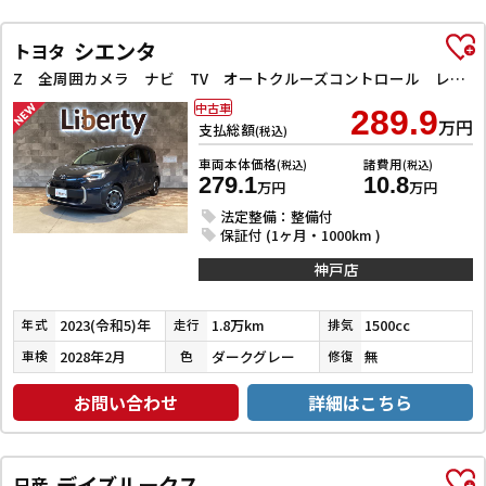
シエンタ
トヨタ
Z 全周囲カメラ ナビ TV オートクルーズコントロール レーンアシスト 衝突被害軽減システム 両側電動スライドドア オートマチックハイビーム オートライト LEDヘッドランプ スマートキー
中古車
289.9
万円
支払総額
(税込)
車両本体価格
諸費用
(税込)
(税込)
279.1
10.8
万円
万円
法定整備：整備付
保証付 (1ヶ月・1000km )
神戸店
2023(令和5)年
1.8万km
1500cc
年式
走行
排気
2028年2月
ダークグレー
無
車検
色
修復
お問い合わせ
詳細はこちら
デイズルークス
日産