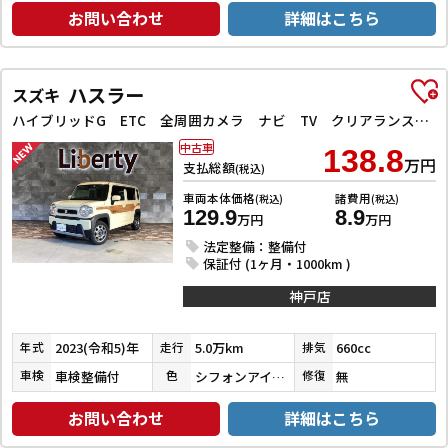
お問い合わせ
詳細はこちら
ハスラー
スズキ
ハイブリッドG ETC 全周囲カメラ ナビ TV クリアランスソナー オートクルーズコントロール レーンアシスト 衝突被害軽減システム オートライト スマートキー アイドリングストップ
中古車
138.8
万円
支払総額
(税込)
車両本体価格
諸費用
(税込)
(税込)
129.9
8.9
万円
万円
法定整備：整備付
保証付 (1ヶ月・1000km )
神戸店
2023(令和5)年
5.0万km
660cc
年式
走行
排気
車検整備付
シフォンアイボリーメタリック
無
車検
色
修復
お問い合わせ
詳細はこちら