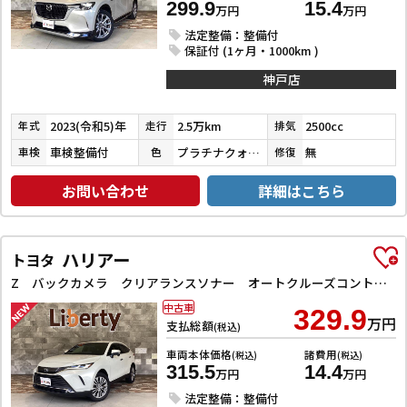
299.9
15.4
万円
万円
法定整備：整備付
保証付 (1ヶ月・1000km )
神戸店
2023(令和5)年
2.5万km
2500cc
年式
走行
排気
車検整備付
プラチナクォーツメタリック
無
車検
色
修復
お問い合わせ
詳細はこちら
ハリアー
トヨタ
Z バックカメラ クリアランスソナー オートクルーズコントロール レーンアシスト パワーシート 衝突被害軽減システム ナビ TV オートマチックハイビーム オートライト LEDヘッドランプ 電動リアゲート
中古車
329.9
万円
支払総額
(税込)
車両本体価格
諸費用
(税込)
(税込)
315.5
14.4
万円
万円
法定整備：整備付