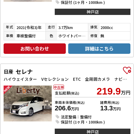
保証付 (1ヶ月・1000km )
神戸店
2021(令和3)年
3.7万km
2000cc
年式
走行
排気
車検整備付
ホワイトパールクリスタルシャイン
無
車検
色
修復
お問い合わせ
詳細はこちら
セレナ
日産
ハイウェイスター Vセレクション ETC 全周囲カメラ ナビ TV クリアランスソナー オートクルーズコントロール パークアシスト 衝突被害軽減システム 両側電動スライドドア オートライト LEDヘッドランプ
中古車
219.9
万円
支払総額
(税込)
車両本体価格
諸費用
(税込)
(税込)
206.6
13.3
万円
万円
法定整備：整備付
保証付 (1ヶ月・1000km )
神戸店