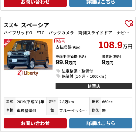
お問い合わせ
詳細はこちら
スペーシア
スズキ
ハイブリッドG ETC バックカメラ 両側スライドドア ナビ TV クリアランスソナー レーンアシスト 衝突被害軽減システム オートライト スマートキー アイドリングストップ 電動格納ミラー ベンチシート CVT
中古車
108.9
万円
支払総額
(税込)
車両本体価格
諸費用
(税込)
(税込)
99.9
9
万円
万円
法定整備：整備付
保証付 (1ヶ月・1000km )
精華店
2019(平成31)年
2.8万km
660cc
年式
走行
排気
車検整備付
ブルーイッシュブラックパール３
無
車検
色
修復
お問い合わせ
詳細はこちら