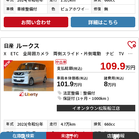
車検整備付
ピュアホワイトパール
無
車検
色
修復
お問い合わせ
詳細はこちら
ルークス
日産
X ETC 全周囲カメラ 両側スライド・片側電動 ナビ TV クリアランスソナー レーンアシスト 衝突被害軽減システム オートライト スマートキー アイドリングストップ 電動格納ミラー
中古車
109.9
万円
支払総額
(税込)
車両本体価格
諸費用
(税込)
(税込)
101.9
8
万円
万円
法定整備：整備付
保証付 (1ヶ月・1000km )
イオンタウン松阪船江店
2023(令和5)年
4.7万km
660cc
年式
走行
排気
2028年1月
フローズンバニラパールメタリック
無
車検
色
修復
在庫車検索
来店予約
店舗情報