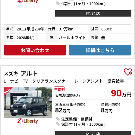
保証付 (1ヶ月・1000km )
R171店
2011(平成23)年
3.7万km
660cc
年式
走行
排気
2028年4月
パールホワイト
無
車検
色
修復
お問い合わせ
詳細はこちら
アルト
スズキ
L ナビ TV クリアランスソナー レーンアシスト 衝突被害軽減システム オートライト キーレスエントリー アイドリングストップ 電動格納ミラー シートヒーター CVT 盗難防止システム ABS ESC
中古車
90
万円
支払総額
(税込)
車両本体価格
諸費用
(税込)
(税込)
82
8
万円
万円
法定整備：整備付
保証付 (1ヶ月・1000km )
R171店