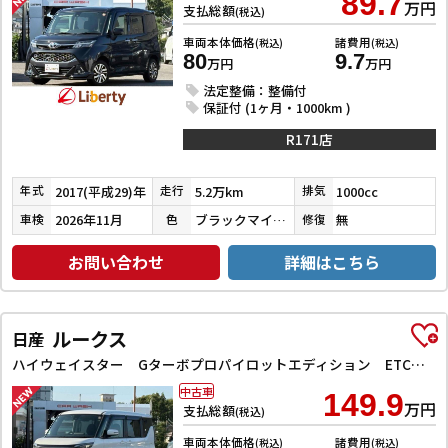
89.7
万円
支払総額
(税込)
車両本体価格
諸費用
(税込)
(税込)
80
9.7
万円
万円
法定整備：整備付
保証付 (1ヶ月・1000km )
R171店
2017(平成29)年
5.2万km
1000cc
年式
走行
排気
2026年11月
ブラックマイカメタリック
無
車検
色
修復
お問い合わせ
詳細はこちら
ルークス
日産
ハイウェイスター Gターボプロパイロットエディション ETC 全周囲カメラ 両側電動スライドドア ナビ TV クリアランスソナー オートクルーズコントロール オートライト スマートキー アイドリングストップ 電動格納ミラー CVT Bluetooth
中古車
149.9
万円
支払総額
(税込)
車両本体価格
諸費用
(税込)
(税込)