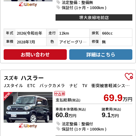
法定整備：整備無
保証付 (1ヶ月・1000km )
堺大泉緑地前店
2026(令和8)年
12km
660cc
年式
走行
排気
2028年7月
アイビーグリーンメタリック
無
車検
色
修復
お問い合わせ
詳細はこちら
ハスラー
スズキ
Jスタイル ETC バックカメラ ナビ TV 衝突被害軽減システム オートライト スマートキー アイドリングストップ 電動格納ミラー シートヒーター ベンチシート CVT ESC CD DVD再生
中古車
69.9
万円
支払総額
(税込)
車両本体価格
諸費用
(税込)
(税込)
60.8
9.1
万円
万円
法定整備：整備付
保証付 (1ヶ月・1000km )