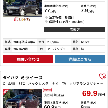
車両本体価格
諸費用
(税込)
(税込)
77
7.9
万円
万円
法定整備：整備付
保証付 (1ヶ月・1000km )
高槻店
2016(平成28)年
2.5万km
660cc
年式
走行
排気
2027年9月
アーバンブラウンパールメタリック
無
車検
色
修復
お問い合わせ
詳細はこちら
ミライース
ダイハツ
X SAIII ETC バックカメラ ナビ TV クリアランスソナー 衝突被害軽減システム オートマチックハイビーム LEDヘッドランプ キーレスエントリー アイドリングストップ 電動格納ミラー
中古車
69.9
万円
支払総額
(税込)
車両本体価格
諸費用
(税込)
(税込)
60.9
9
万円
万円