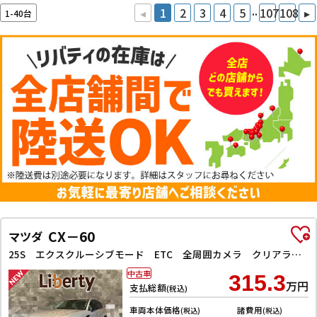
..
◂
1
2
3
4
5
107
108
▸
1-40台
CX－60
マツダ
25S エクスクルーシブモード ETC 全周囲カメラ クリアランスソナー オートクルーズコントロール レーンアシスト パワーシート 衝突被害軽減システム サンルーフ TV オートマチックハイビーム オートライト 電動リアゲート
中古車
315.3
万円
支払総額
(税込)
車両本体価格
諸費用
(税込)
(税込)