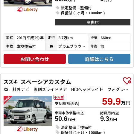
法定整備：整備付
保証付 (1ヶ月・1000km )
高槻店
2017(平成29)年
3.7万km
660cc
年式
走行
排気
車検整備付
プラムブラウンクリスタルマイカ
無
車検
色
修復
お問い合わせ
詳細はこちら
スペーシアカスタム
スズキ
XS 社外ナビ 両側スライドドア HIDヘッドライト フォグライト スマートキー プッシュスタート 電動格納ミラー オートエアコン 純正アルミホイール
中古車
59.9
万円
支払総額
(税込)
車両本体価格
諸費用
(税込)
(税込)
50.6
9.3
万円
万円
法定整備：整備付
保証付 (1ヶ月・1000km )