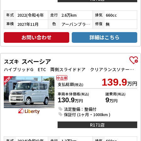
2022(令和4)年
2.6万km
660cc
年式
走行
排気
2027年11月
アーバンブラウンパールメタリック
無
車検
色
修復
お問い合わせ
詳細はこちら
スペーシア
スズキ
ハイブリッドG ETC 両側スライドドア クリアランスソナー オートライト スマートキー アイドリングストップ 電動格納ミラー ベンチシート CVT エアコン
中古車
139.9
万円
支払総額
(税込)
車両本体価格
諸費用
(税込)
(税込)
130.9
9
万円
万円
法定整備：整備付
保証付 (1ヶ月・1000km )
R171店
2024(令和6)年
1.3万km
660cc
年式
走行
排気