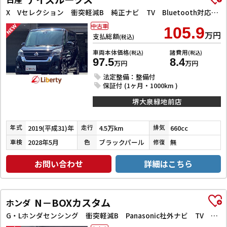
X Vセレクション 衝突軽減B 純正ナビ TV Bluetooth対応 アラウンドビューモニター 両側自動ドア 革巻きステアリング HIDヘッドライト フォグライト スマートキー プッシュスタート アイドリングストップ
中古車
105.9
万円
支払総額
(税込)
車両本体価格
諸費用
(税込)
(税込)
97.5
8.4
万円
万円
法定整備：整備付
保証付 (1ヶ月・1000km )
堺大泉緑地前店
2019(平成31)年
4.5万km
660cc
年式
走行
排気
2028年5月
ブラックパール
無
車検
色
修復
お問い合わせ
詳細はこちら
N－BOXカスタム
ホンダ
G・Lホンダセンシング 衝突軽減B Panasonic社外ナビ TV Bカメラ ビルドインETC アダプティブクルーズコントロール 左パワースライドドア LEDヘッドライト フォグライト スマートキー プッシュスタート