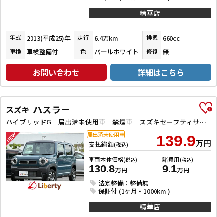
精華店
2013(平成25)年
6.4万km
660cc
年式
走行
排気
車検整備付
パールホワイト
無
車検
色
修復
お問い合わせ
詳細はこちら
ハスラー
スズキ
ハイブリッドG 届出済未使用車 禁煙車 スズキセーフティサポート アダプティブクルーズコントロール LEDヘッドライト スマートキー プッシュスタート アイドリングストップ 前席シートヒーター ステアリングスイッチ
届出済未使用車
139.9
万円
支払総額
(税込)
車両本体価格
諸費用
(税込)
(税込)
130.8
9.1
万円
万円
法定整備：整備無
保証付 (1ヶ月・1000km )
精華店