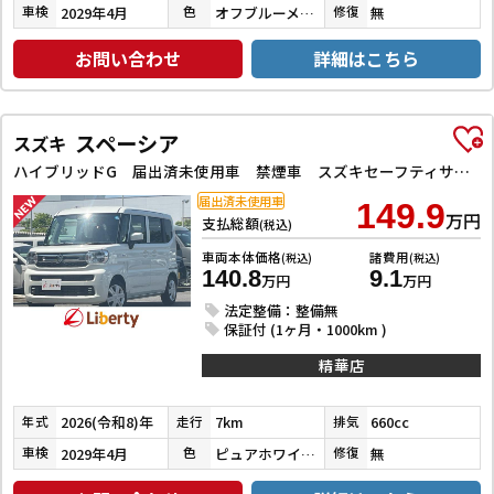
2029年4月
オフブルーメタリック
無
車検
色
修復
お問い合わせ
詳細はこちら
スペーシア
スズキ
ハイブリッドG 届出済未使用車 禁煙車 スズキセーフティサポート LEDヘッドライト スマートキー プッシュスタート アイドリングストップ 両側スライドドア ステアリングスイッチ 電動格納ミラー オートエアコン
届出済未使用車
149.9
万円
支払総額
(税込)
車両本体価格
諸費用
(税込)
(税込)
140.8
9.1
万円
万円
法定整備：整備無
保証付 (1ヶ月・1000km )
精華店
2026(令和8)年
7km
660cc
年式
走行
排気
2029年4月
ピュアホワイトパール
無
車検
色
修復