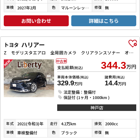
2027年2月
マルーンレッドマルチフレックスパールメタリック
無
車検
色
修復
お問い合わせ
詳細はこちら
ハリアー
トヨタ
Z モデリスタエアロ 全周囲カメラ クリアランスソナー オートクルーズコントロール レーンアシスト パワーシート 衝突被害軽減システム ナビ TV オートマチックハイビーム オートライト LEDヘッドラン
中古車
344.3
万円
支払総額
(税込)
車両本体価格
諸費用
(税込)
(税込)
329.9
14.4
万円
万円
法定整備：整備付
保証付 (1ヶ月・1000km )
神戸店
2021(令和3)年
4.2万km
2000cc
年式
走行
排気
車検整備付
ブラック
無
車検
色
修復