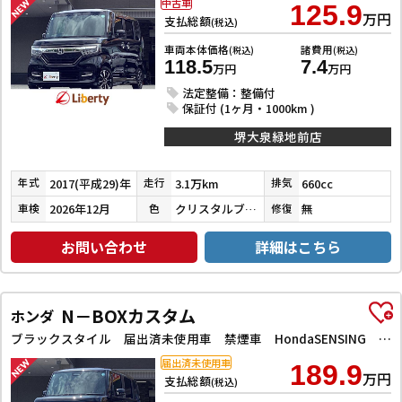
中古車
125.9
万円
支払総額
(税込)
車両本体価格
諸費用
(税込)
(税込)
118.5
7.4
万円
万円
法定整備：整備付
保証付 (1ヶ月・1000km )
堺大泉緑地前店
2017(平成29)年
3.1万km
660cc
年式
走行
排気
2026年12月
クリスタルブラックパール
無
車検
色
修復
お問い合わせ
詳細はこちら
N－BOXカスタム
ホンダ
ブラックスタイル 届出済未使用車 禁煙車 HondaSENSING 両側自動ドア アダプティブクルーズコントロール 電子パーキング 前席シートヒーター LEDヘッドライト スマートキー プッシュスタート 純正アルミ
届出済未使用車
189.9
万円
支払総額
(税込)