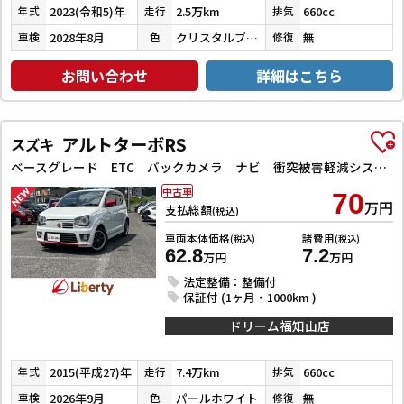
2023(令和5)年
2.5万km
660cc
年式
走行
排気
2028年8月
クリスタルブラックパール
無
車検
色
修復
お問い合わせ
詳細はこちら
アルトターボRS
スズキ
ベースグレード ETC バックカメラ ナビ 衝突被害軽減システム オートライト HID スマートキー アイドリングストップ 電動格納ミラー シートヒーター AT 盗難防止システム ABS ESC アルミホイール
中古車
70
万円
支払総額
(税込)
車両本体価格
諸費用
(税込)
(税込)
62.8
7.2
万円
万円
法定整備：整備付
保証付 (1ヶ月・1000km )
ドリーム福知山店
2015(平成27)年
7.4万km
660cc
年式
走行
排気
2026年9月
パールホワイト
無
車検
色
修復