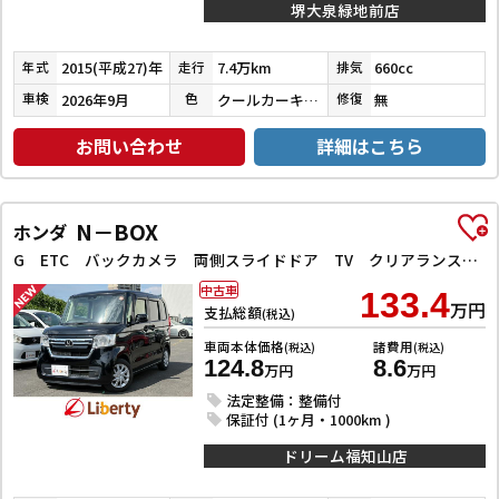
堺大泉緑地前店
2015(平成27)年
7.4万km
660cc
年式
走行
排気
2026年9月
クールカーキパールメタリック／ホワイト
無
車検
色
修復
お問い合わせ
詳細はこちら
N－BOX
ホンダ
G ETC バックカメラ 両側スライドドア TV クリアランスソナー オートクルーズコントロール レーンアシスト 衝突被害軽減システム オートライト LEDヘッドランプ スマートキー
中古車
133.4
万円
支払総額
(税込)
車両本体価格
諸費用
(税込)
(税込)
124.8
8.6
万円
万円
法定整備：整備付
保証付 (1ヶ月・1000km )
ドリーム福知山店