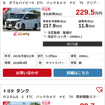
Si ダブルバイビーII ETC バックカメラ ナビ TV クリアランスソナー オートクルーズコントロール レーンアシスト 衝突被害軽減システム 両側電動スライドドア オートマチックハイビーム オートライト
中古車
229.5
万円
支払総額
(税込)
車両本体価格
諸費用
(税込)
(税込)
217.9
11.6
万円
万円
法定整備：整備付
保証付 (1ヶ月・1000km )
R171店
2019(平成31)年
5.3万km
2000cc
年式
走行
排気
2028年4月
ホワイトパールクリスタルシャイン
無
車検
色
修復
お問い合わせ
詳細はこちら
タンク
トヨタ
カスタムG S ETC バックカメラ ナビ TV 両側電動スライドドア オートクルーズコントロール 衝突被害軽減システム アルミホイール オートライト LEDヘッドランプ スマートキー アイドリングストップ
中古車