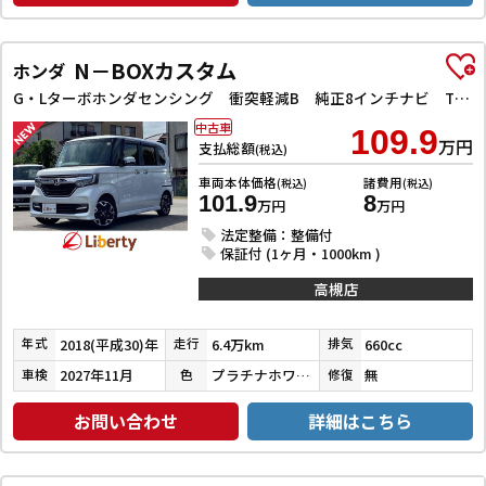
N－BOXカスタム
ホンダ
G・Lターボホンダセンシング 衝突軽減B 純正8インチナビ TV Bluetooth対応 Bカメラ ビルドインETC 両側自動ドア アダプティブクルーズコントロール 革巻きステアリング パドルシフト LEDヘッドライト スマートキ
中古車
109.9
万円
支払総額
(税込)
車両本体価格
諸費用
(税込)
(税込)
101.9
8
万円
万円
法定整備：整備付
保証付 (1ヶ月・1000km )
高槻店
2018(平成30)年
6.4万km
660cc
年式
走行
排気
2027年11月
プラチナホワイトパール
無
車検
色
修復
お問い合わせ
詳細はこちら