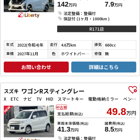
142
7.9
万円
万円
法定整備：整備付
保証付 (1ヶ月・1000km )
R171店
2022(令和4)年
4.6万km
660cc
年式
走行
排気
2027年11月
ホワイトパール３コートパール
無
車検
色
修復
お問い合わせ
詳細はこちら
ワゴンRスティングレー
スズキ
X ETC ナビ TV HID スマートキー 電動格納ミラー ベンチシート CVT 盗難防止システム ABS CD アルミホイール 衝突安全ボディ エアコン パワーステアリング パワーウィンドウ
中古車
49.8
万円
支払総額
(税込)
車両本体価格
諸費用
(税込)
(税込)
41.3
8.5
万円
万円
法定整備：整備付