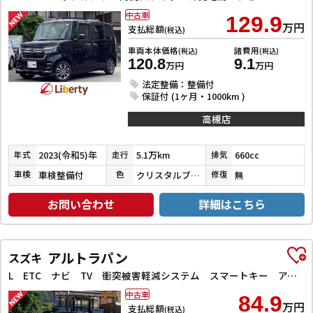
中古車
129.9
万円
支払総額
(税込)
車両本体価格
諸費用
(税込)
(税込)
120.8
9.1
万円
万円
法定整備：整備付
保証付 (1ヶ月・1000km )
高槻店
2023(令和5)年
5.1万km
660cc
年式
走行
排気
車検整備付
クリスタルブラックパール
無
車検
色
修復
お問い合わせ
詳細はこちら
アルトラパン
スズキ
L ETC ナビ TV 衝突被害軽減システム スマートキー アイドリングストップ 電動格納ミラー シートヒーター ベンチシート CVT 盗難防止システム ABS ESC CD 衝突安全ボディ エアコン
中古車
84.9
万円
支払総額
(税込)