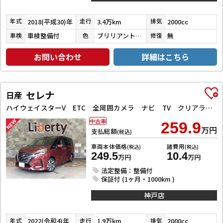
2018(平成30)年
3.4万km
2000cc
年式
走行
排気
車検整備付
ブリリアントホワイトパール３コートパール
無
車検
色
修復
お問い合わせ
詳細はこちら
セレナ
日産
ハイウェイスターV ETC 全周囲カメラ ナビ TV クリアランスソナー オートクルーズコントロール 衝突被害軽減システム 両側電動スライドドア オートライト LEDヘッドランプ スマートキー
中古車
259.9
万円
支払総額
(税込)
車両本体価格
諸費用
(税込)
(税込)
249.5
10.4
万円
万円
法定整備：整備付
保証付 (1ヶ月・1000km )
神戸店
2022(令和4)年
1.9万km
2000cc
年式
走行
排気