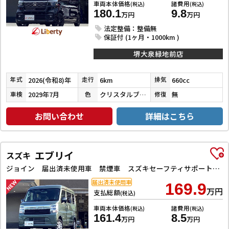
車両本体価格
諸費用
(税込)
(税込)
180.1
9.8
万円
万円
法定整備：整備無
保証付 (1ヶ月・1000km )
堺大泉緑地前店
2026(令和8)年
6km
660cc
年式
走行
排気
2029年7月
クリスタルブラックパール
無
車検
色
修復
お問い合わせ
詳細はこちら
エブリイ
スズキ
ジョイン 届出済未使用車 禁煙車 スズキセーフティサポート LEDヘッドライト 両側スライドドア スマートキー プッシュスタート 障害物センサー 運転席シートヒーター 電動格納ミラー
届出済未使用車
169.9
万円
支払総額
(税込)
車両本体価格
諸費用
(税込)
(税込)
161.4
8.5
万円
万円