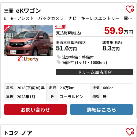
eKワゴン
三菱
E e－アシスト バックカメラ ナビ キーレスエントリー 電動格納ミラー シートヒーター ベンチシート CVT ABS ESC 衝突安全ボディ エアコン パワーステアリング パワーウィンドウ
中古車
59.9
万円
支払総額
(税込)
車両本体価格
諸費用
(税込)
(税込)
51.6
8.3
万円
万円
法定整備：整備付
保証付 (1ヶ月・1000km )
ドリーム加古川店
2018(平成30)年
2.6万km
660cc
年式
走行
排気
2028年1月
コーラルピンクマイカ
無
車検
色
修復
お問い合わせ
詳細はこちら
ノア
トヨタ