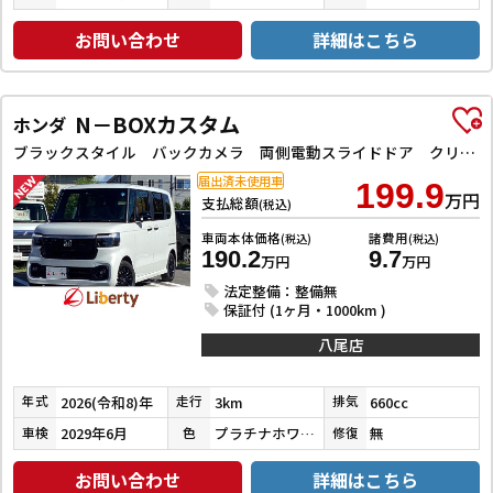
お問い合わせ
詳細はこちら
N－BOXカスタム
ホンダ
ブラックスタイル バックカメラ 両側電動スライドドア クリアランスソナー オートクルーズコントロール レーンアシスト 衝突被害軽減システム オートライト LEDヘッドランプ スマートキー アイドリングストップ
届出済未使用車
199.9
万円
支払総額
(税込)
車両本体価格
諸費用
(税込)
(税込)
190.2
9.7
万円
万円
法定整備：整備無
保証付 (1ヶ月・1000km )
八尾店
2026(令和8)年
3km
660cc
年式
走行
排気
2029年6月
プラチナホワイトパール
無
車検
色
修復
お問い合わせ
詳細はこちら