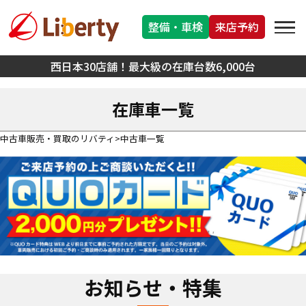
整備・車検
来店予約
西日本30店舗！最大級の在庫台数6,000台
在庫車一覧
中古車販売・買取のリバティ
中古車一覧
お知らせ・特集