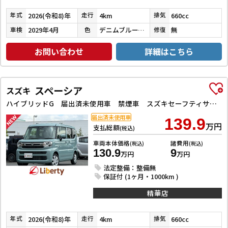
2026(令和8)年
4km
660cc
年式
走行
排気
2029年4月
デニムブルーメタリックガンメタリック２Ｔ
無
車検
色
修復
お問い合わせ
詳細はこちら
スペーシア
スズキ
ハイブリッドG 届出済未使用車 禁煙車 スズキセーフティサポート LEDヘッドライト スマートキー プッシュスタート アイドリングストップ 両側スライドドア ステアリングスイッチ 電動格納ミラー オートエアコン
届出済未使用車
139.9
万円
支払総額
(税込)
車両本体価格
諸費用
(税込)
(税込)
130.9
9
万円
万円
法定整備：整備無
保証付 (1ヶ月・1000km )
精華店
2026(令和8)年
4km
660cc
年式
走行
排気