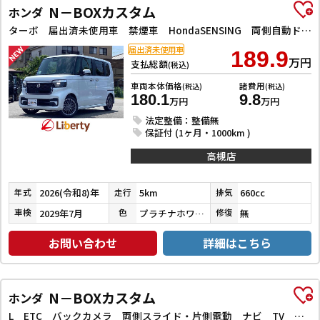
N－BOXカスタム
ホンダ
ターボ 届出済未使用車 禁煙車 HondaSENSING 両側自動ドア アダプティブクルーズコントロール 電子パーキング 革巻きステアリング パドルシフト 前席シートヒーター LEDヘッドライト スマートキー
届出済未使用車
189.9
万円
支払総額
(税込)
車両本体価格
諸費用
(税込)
(税込)
180.1
9.8
万円
万円
法定整備：整備無
保証付 (1ヶ月・1000km )
高槻店
2026(令和8)年
5km
660cc
年式
走行
排気
2029年7月
プラチナホワイトパール
無
車検
色
修復
お問い合わせ
詳細はこちら
N－BOXカスタム
ホンダ
L ETC バックカメラ 両側スライド・片側電動 ナビ TV クリアランスソナー オートクルーズコントロール レーンアシスト 衝突被害軽減システム オートライト LEDヘッドランプ