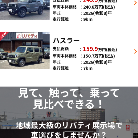
万円
(税込)
240.8
万円
(税込)
車両本体価格
2026(令和8)年
年式
9km
走行距離
ハスラー
159.9
支払総額
万円
(税込)
150.7
万円
(税込)
車両本体価格
2026(令和8)年
年式
7km
走行距離
見て、触って、乗って
見比べできる！
地域最大級のリバティ展示場で
車選びをしませんか？