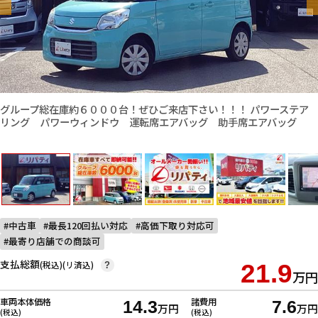
グループ総在庫約６０００台！ぜひご来店下さい！！！ パワーステア
リング パワーウィンドウ 運転席エアバッグ 助手席エアバッグ
中古車
最長120回払い対応
高価下取り対応可
最寄り店舗での商談可
支払総額
(税込)(リ済込)
21.9
?
万円
車両本体価格
諸費用
14.3
7.6
万円
万円
(税込)
(税込)