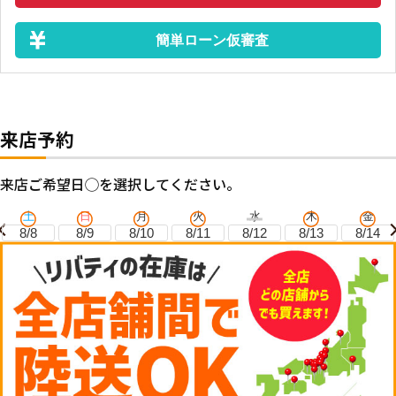
簡単ローン仮審査
来店予約
来店ご希望日◯を選択してください。
土
日
月
火
水
木
金
8/8
8/9
8/10
8/11
8/12
8/13
8/14