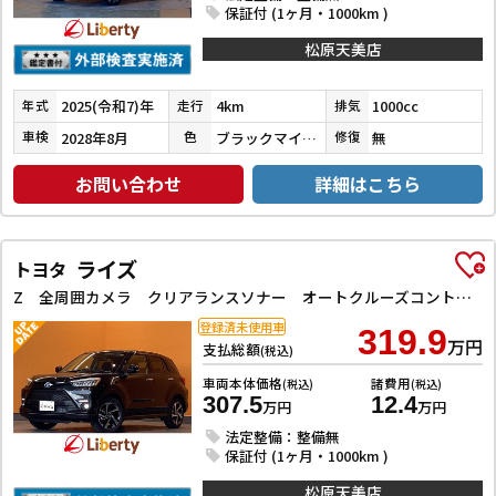
保証付 (1ヶ月・1000km )
松原天美店
2025(令和7)年
4km
1000cc
年式
走行
排気
2028年8月
ブラックマイカメタリック
無
車検
色
修復
お問い合わせ
詳細はこちら
ライズ
トヨタ
Z 全周囲カメラ クリアランスソナー オートクルーズコントロール レーンアシスト 衝突被害軽減システム TV LEDヘッドランプ アルミホイール スマートキー 電動格納ミラー シートヒーター CVT
登録済未使用車
319.9
万円
支払総額
(税込)
車両本体価格
諸費用
(税込)
(税込)
307.5
12.4
万円
万円
法定整備：整備無
保証付 (1ヶ月・1000km )
松原天美店