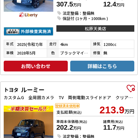
307.5
12.4
万円
万円
法定整備：整備無
保証付 (1ヶ月・1000km )
松原天美店
2025(令和7)年
4km
1200cc
年式
走行
排気
2028年5月
ブラックマイカメタリック
無
車検
色
修復
お問い合わせ
詳細はこちら
ルーミー
トヨタ
カスタムG 全周囲カメラ TV 両側電動スライドドア クリアランスソナー オートクルーズコントロール 衝突被害軽減システム アルミホイール LEDヘッドランプ スマートキー アイドリングストップ 電動格納ミラー
登録済未使用車
213.9
万円
支払総額
(税込)
車両本体価格
諸費用
(税込)
(税込)
202.2
11.7
万円
万円
法定整備：整備無