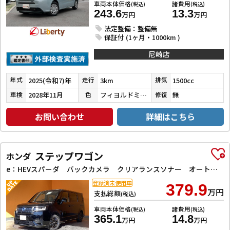
車両本体価格
諸費用
(税込)
(税込)
243.6
13.3
万円
万円
法定整備：整備無
保証付 (1ヶ月・1000km )
尼崎店
2025(令和7)年
3km
1500cc
年式
走行
排気
2028年11月
フィヨルドミストパール
無
車検
色
修復
お問い合わせ
詳細はこちら
ステップワゴン
ホンダ
e：HEVスパーダ バックカメラ クリアランスソナー オートクルーズコントロール レーンアシスト 衝突被害軽減システム 両側電動スライドドア オートライト LEDヘッドランプ スマートキー 電動格納ミラー シートヒーター
登録済未使用車
379.9
万円
支払総額
(税込)
車両本体価格
諸費用
(税込)
(税込)
365.1
14.8
万円
万円