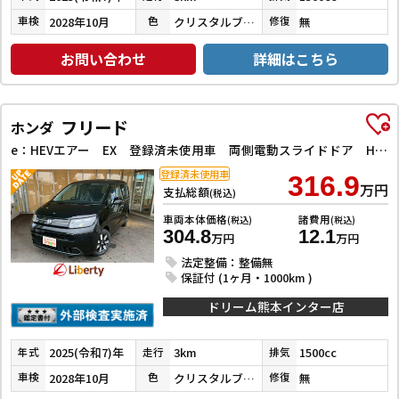
2028年10月
クリスタルブラック・パール
無
車検
色
修復
お問い合わせ
詳細はこちら
フリード
ホンダ
e：HEVエアー EX 登録済未使用車 両側電動スライドドア HondaSENSING 純正アルミホイール アダプティブクルーズコントロール 禁煙車 電子パーキング オートブレーキホールド シートヒーター 電動格納式ミラー
登録済未使用車
316.9
万円
支払総額
(税込)
車両本体価格
諸費用
(税込)
(税込)
304.8
12.1
万円
万円
法定整備：整備無
保証付 (1ヶ月・1000km )
ドリーム熊本インター店
2025(令和7)年
3km
1500cc
年式
走行
排気
2028年10月
クリスタルブラックパール
無
車検
色
修復