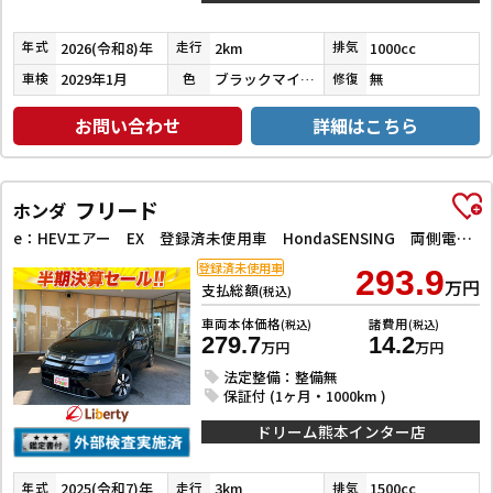
2026(令和8)年
2km
1000cc
年式
走行
排気
2029年1月
ブラックマイカメタリック
無
車検
色
修復
お問い合わせ
詳細はこちら
フリード
ホンダ
e：HEVエアー EX 登録済未使用車 HondaSENSING 両側電動スライドドア アダプティブクルーズコントロール 禁煙車 純正アルミホイール LEDヘッドライト シートヒーター 電子パーキング オートブレーキホールド
登録済未使用車
293.9
万円
支払総額
(税込)
車両本体価格
諸費用
(税込)
(税込)
279.7
14.2
万円
万円
法定整備：整備無
保証付 (1ヶ月・1000km )
ドリーム熊本インター店
2025(令和7)年
3km
1500cc
年式
走行
排気