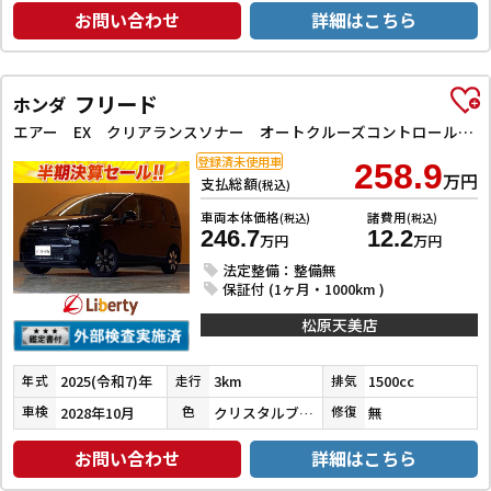
お問い合わせ
詳細はこちら
フリード
ホンダ
エアー EX クリアランスソナー オートクルーズコントロール レーンアシスト 衝突被害軽減システム 両側電動スライドドア オートライト LEDヘッドランプ スマートキー アイドリングストップ
登録済未使用車
258.9
万円
支払総額
(税込)
車両本体価格
諸費用
(税込)
(税込)
246.7
12.2
万円
万円
法定整備：整備無
保証付 (1ヶ月・1000km )
松原天美店
2025(令和7)年
3km
1500cc
年式
走行
排気
2028年10月
クリスタルブラックパール
無
車検
色
修復
お問い合わせ
詳細はこちら