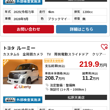
2025(令和7)年
4km
1200cc
年式
走行
排気
2028年9月
ブラックマイカメタリック
無
車検
色
修復
お問い合わせ
詳細はこちら
ルーミー
トヨタ
カスタムG 全周囲カメラ TV 両側電動スライドドア クリアランスソナー オートクルーズコントロール 衝突被害軽減システム アルミホイール オートライト LEDヘッドランプ スマートキー アイドリングストップ
登録済未使用車
219.9
万円
支払総額
(税込)
車両本体価格
諸費用
(税込)
(税込)
208.7
11.2
万円
万円
法定整備：整備無
保証付 (1ヶ月・1000km )
松原天美店
2025(令和7)年
4km
1000cc
年式
走行
排気