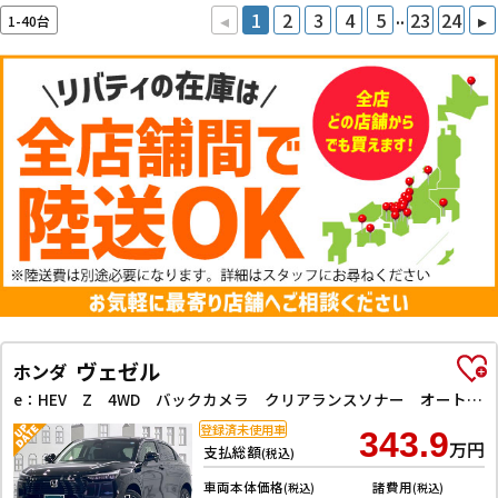
..
◂
1
2
3
4
5
23
24
▸
1-40台
ヴェゼル
ホンダ
e：HEV Z 4WD バックカメラ クリアランスソナー オートクルーズコントロール レーンアシスト 衝突被害軽減システム オートライト LEDヘッドランプ 電動リアゲート アルミホイール スマートキー
登録済未使用車
343.9
万円
支払総額
(税込)
車両本体価格
諸費用
(税込)
(税込)