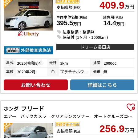
登録済未使用車
409.9
万円
支払総額
(税込)
車両本体価格
諸費用
(税込)
(税込)
395.5
14.4
万円
万円
法定整備：整備無
保証付 (1ヶ月・1000km )
ドリーム長田店
2026(令和8)年
3km
2000cc
年式
走行
排気
2029年2月
プラチナホワイトパール
無
車検
色
修復
お問い合わせ
詳細はこちら
フリード
ホンダ
エアー バックカメラ クリアランスソナー オートクルーズコントロール レーンアシスト 衝突被害軽減システム 両側電動スライドドア オートライト LEDヘッドランプ スマートキー 電動格納ミラー 3列シート
登録済未使用車
256.9
万円
支払総額
(税込)