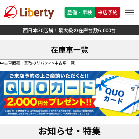
整備・車検
来店予約
西日本30店舗！最大級の在庫台数6,000台
在庫車一覧
中古車販売・買取のリバティ
中古車一覧
お知らせ・特集