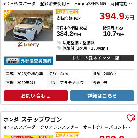
e：HEVスパーダ 登録済未使用車 HondaSENSING 両側電動スライドドア アダプティブクルーズコントロール 電動リアゲート 純正アルミホイール 電動リアゲート LEDヘッドランプ 電動パーキングブレーキ
登録済未使用車
394.9
万円
支払総額
(税込)
車両本体価格
諸費用
(税込)
(税込)
384.2
10.7
万円
万円
法定整備：整備無
保証付 (1ヶ月・1000km )
ドリーム熊本インター店
2026(令和8)年
4km
2000cc
年式
走行
排気
2029年2月
プラチナホワイトパール
無
車検
色
修復
お問い合わせ
詳細はこちら
ステップワゴン
ホンダ
e：HEVスパーダ クリアランスソナー オートクルーズコントロール 衝突被害軽減システム 両側電動スライドドア オートライト LEDヘッドランプ 電動リアゲート スマートキー 電動格納ミラー シートヒーター
登録済未使用車