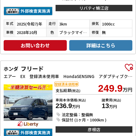
リバティ鯖江店
2025(令和7)年
3km
1000cc
年式
走行
排気
2028年10月
ブラックマイカメタリック
無
車検
色
修復
お問い合わせ
詳細はこちら
フリード
ホンダ
エアー EX 登録済未使用車 HondaSENSING アダプティブクルーズコントロール レーンアシスト 衝突被害軽減システム 両側電動スライドドア オートライト LEDヘッドランプ スマートキー シートヒーター
登録済未使用車
249.9
万円
支払総額
(税込)
車両本体価格
諸費用
(税込)
(税込)
236.9
13
万円
万円
法定整備：整備無
保証付 (1ヶ月・1000km )
彦根店