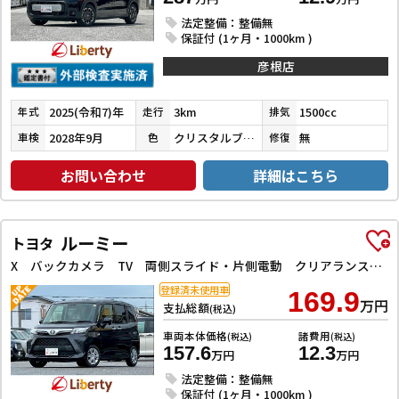
法定整備：整備無
保証付 (1ヶ月・1000km )
彦根店
2025(令和7)年
3km
1500cc
年式
走行
排気
2028年9月
クリスタルブラックパール
無
車検
色
修復
お問い合わせ
詳細はこちら
ルーミー
トヨタ
X バックカメラ TV 両側スライド・片側電動 クリアランスソナー 衝突被害軽減システム オートライト スマートキー アイドリングストップ 電動格納ミラー CVT 盗難防止システム 衝突安全ボディ ABS
登録済未使用車
169.9
万円
支払総額
(税込)
車両本体価格
諸費用
(税込)
(税込)
157.6
12.3
万円
万円
法定整備：整備無
保証付 (1ヶ月・1000km )