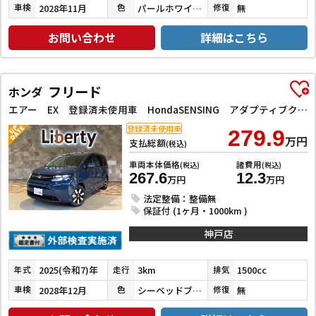
2028年11月
パールホワイトⅢ
無
車検
色
修復
お問い合わせ
詳細はこちら
フリード
ホンダ
エアー EX 登録済未使用車 HondaSENSING アダプティブクルーズコントロール レーンアシスト 衝突被害軽減システム 両側電動スライドドア オートライト LEDヘッドランプ スマートキー シートヒーター
登録済未使用車
279.9
万円
支払総額
(税込)
車両本体価格
諸費用
(税込)
(税込)
267.6
12.3
万円
万円
法定整備：整備無
保証付 (1ヶ月・1000km )
神戸店
2025(令和7)年
3km
1500cc
年式
走行
排気
2028年12月
シーベッドブルーパール
無
車検
色
修復