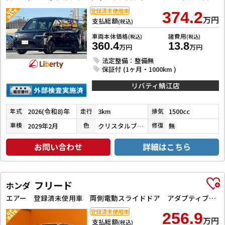
登録済未使用車
374.2
万円
支払総額
(税込)
車両本体価格
諸費用
(税込)
(税込)
360.4
13.8
万円
万円
法定整備：整備無
保証付 (1ヶ月・1000km )
リバティ鯖江店
2026(令和8)年
3km
1500cc
年式
走行
排気
2029年2月
クリスタルブラックパール
無
車検
色
修復
お問い合わせ
詳細はこちら
フリード
ホンダ
エアー 登録済未使用車 両側電動スライドドア アダプティブクルーズコントロール レーンアシスト 衝突被害軽減システム オートライト LEDヘッドランプ スマートキー 電動格納ミラー 3列シート
登録済未使用車
256.9
万円
支払総額
(税込)