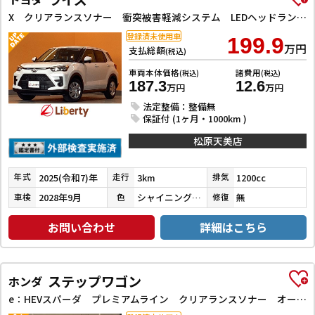
X クリアランスソナー 衝突被害軽減システム LEDヘッドランプ スマートキー 電動格納ミラー CVT 盗難防止システム 衝突安全ボディ ABS ESC エアコン パワーステアリング パワーウィンドウ
登録済未使用車
199.9
万円
支払総額
(税込)
車両本体価格
諸費用
(税込)
(税込)
187.3
12.6
万円
万円
法定整備：整備無
保証付 (1ヶ月・1000km )
松原天美店
2025(令和7)年
3km
1200cc
年式
走行
排気
2028年9月
シャイニングホワイトパール
無
車検
色
修復
お問い合わせ
詳細はこちら
ステップワゴン
ホンダ
e：HEVスパーダ プレミアムライン クリアランスソナー オートクルーズコントロール 衝突被害軽減システム 両側電動スライドドア オートライト LEDヘッドランプ スマートキー 電動格納ミラー シートヒーター 3列シート CVT