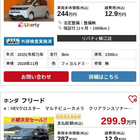
車両本体価格
諸費用
(税込)
(税込)
244
12.9
万円
万円
法定整備：整備無
保証付 (1ヶ月・1000km )
リバティ鯖江店
2025(令和7)年
3km
1500cc
年式
走行
排気
2028年11月
フィヨルドミストパール
無
車検
色
修復
お問い合わせ
詳細はこちら
フリード
ホンダ
e：HEVクロスター マルチビューカメラ クリアランスソナー オートクルーズコントロール レーンアシスト 衝突被害軽減システム 両側電動スライドドア LEDヘッドランプ ヘッドライトウォッシャー スマートキー
登録済未使用車
299.9
万円
支払総額
(税込)
車両本体価格
諸費用
(税込)
(税込)
287
12.9
万円
万円