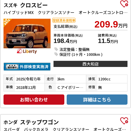
クロスビー
スズキ
ハイブリッドMX クリアランスソナー オートクルーズコントロール レーンアシスト 衝突被害軽減システム LEDヘッドランプ スマートキー アイドリングストップ 電動格納ミラー シートヒーター CVT 盗難防止システム
登録済未使用車
209.9
万円
支払総額
(税込)
車両本体価格
諸費用
(税込)
(税込)
198.4
11.5
万円
万円
法定整備：整備無
保証付 (1ヶ月・1000km )
西大和店
2025(令和7)年
3km
1200cc
年式
走行
排気
2028年12月
ＣアイボリーＰＭホワイト２ＴＲ
無
車検
色
修復
お問い合わせ
詳細はこちら
ステップワゴン
ホンダ
スパーダ バックカメラ クリアランスソナー オートクルーズコントロール レーンアシスト 両側電動スライドドア オートライト スマートキー 電動格納ミラー シートヒーター 3列シート ウォークスルー オットマン