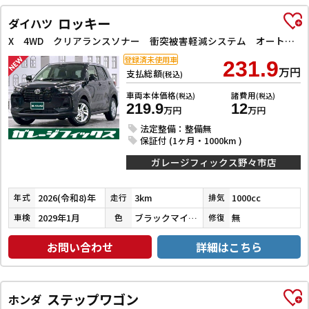
ロッキー
ダイハツ
X 4WD クリアランスソナー 衝突被害軽減システム オートライト LEDヘッドランプ アルミホイール スマートキー アイドリングストップ 電動格納ミラー シートヒーター CVT 盗難防止システム
登録済未使用車
231.9
万円
支払総額
(税込)
車両本体価格
諸費用
(税込)
(税込)
219.9
12
万円
万円
法定整備：整備無
保証付 (1ヶ月・1000km )
ガレージフィックス野々市店
2026(令和8)年
3km
1000cc
年式
走行
排気
2029年1月
ブラックマイカメタリック
無
車検
色
修復
お問い合わせ
詳細はこちら
ステップワゴン
ホンダ