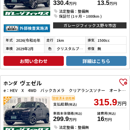
330.4
13.5
万円
万円
法定整備：整備無
保証付 (1ヶ月・1000km )
ガレージフィックス野々市店
2026(令和8)年
1km
1500cc
年式
走行
排気
2029年2月
クリスタルブラックパール
無
車検
色
修復
お問い合わせ
詳細はこちら
ヴェゼル
ホンダ
e：HEV X 4WD バックカメラ クリアランスソナー オートクルーズコントロール レーンアシスト 衝突被害軽減システム オートライト LEDヘッドランプ アルミホイール スマートキー アイドリングストップ
登録済未使用車
315.9
万円
支払総額
(税込)
車両本体価格
諸費用
(税込)
(税込)
299.9
16
万円
万円
法定整備：整備無