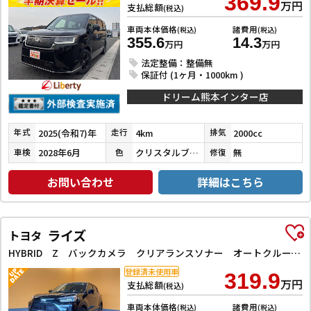
369.9
万円
支払総額
(税込)
車両本体価格
諸費用
(税込)
(税込)
355.6
14.3
万円
万円
法定整備：整備無
保証付 (1ヶ月・1000km )
ドリーム熊本インター店
2025(令和7)年
4km
2000cc
年式
走行
排気
2028年6月
クリスタルブラックパール
無
車検
色
修復
お問い合わせ
詳細はこちら
ライズ
トヨタ
HYBRID Z バックカメラ クリアランスソナー オートクルーズコントロール レーンアシスト 衝突被害軽減システム TV オートライト LEDヘッドランプ アルミホイール スマートキー アイドリングストップ
登録済未使用車
319.9
万円
支払総額
(税込)
車両本体価格
諸費用
(税込)
(税込)