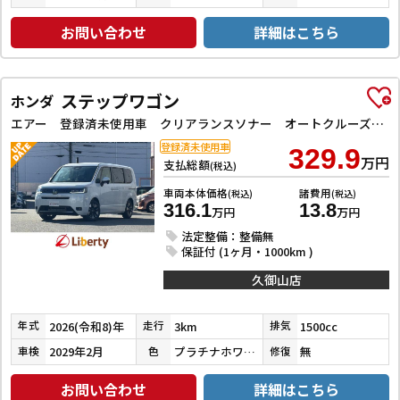
お問い合わせ
詳細はこちら
ステップワゴン
ホンダ
エアー 登録済未使用車 クリアランスソナー オートクルーズコントロール レーンアシスト 衝突被害軽減システム 両側電動スライドドア オートライト LEDヘッドランプ スマートキー 電動格納ミラー CVT
登録済未使用車
329.9
万円
支払総額
(税込)
車両本体価格
諸費用
(税込)
(税込)
316.1
13.8
万円
万円
法定整備：整備無
保証付 (1ヶ月・1000km )
久御山店
2026(令和8)年
3km
1500cc
年式
走行
排気
2029年2月
プラチナホワイトパール
無
車検
色
修復
お問い合わせ
詳細はこちら