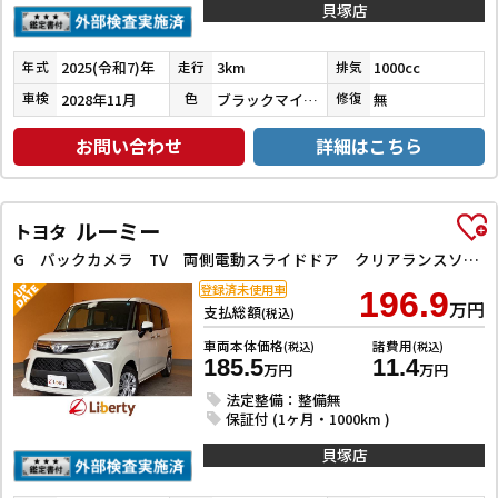
貝塚店
2025(令和7)年
3km
1000cc
年式
走行
排気
2028年11月
ブラックマイカメタリック
無
車検
色
修復
お問い合わせ
詳細はこちら
ルーミー
トヨタ
G バックカメラ TV 両側電動スライドドア クリアランスソナー 衝突被害軽減システム オートライト LEDヘッドランプ スマートキー アイドリングストップ 電動格納ミラー フルフラット ウォークスルー
登録済未使用車
196.9
万円
支払総額
(税込)
車両本体価格
諸費用
(税込)
(税込)
185.5
11.4
万円
万円
法定整備：整備無
保証付 (1ヶ月・1000km )
貝塚店