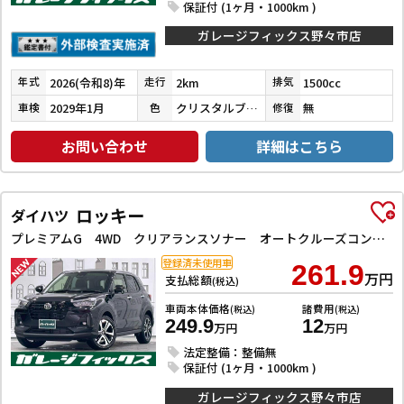
保証付 (1ヶ月・1000km )
ガレージフィックス野々市店
2026(令和8)年
2km
1500cc
年式
走行
排気
2029年1月
クリスタルブラックパール
無
車検
色
修復
お問い合わせ
詳細はこちら
ロッキー
ダイハツ
プレミアムG 4WD クリアランスソナー オートクルーズコントロール レーンアシスト 衝突被害軽減システム オートライト LEDヘッドランプ アルミホイール スマートキー アイドリングストップ 電動格納ミラー
登録済未使用車
261.9
万円
支払総額
(税込)
車両本体価格
諸費用
(税込)
(税込)
249.9
12
万円
万円
法定整備：整備無
保証付 (1ヶ月・1000km )
ガレージフィックス野々市店