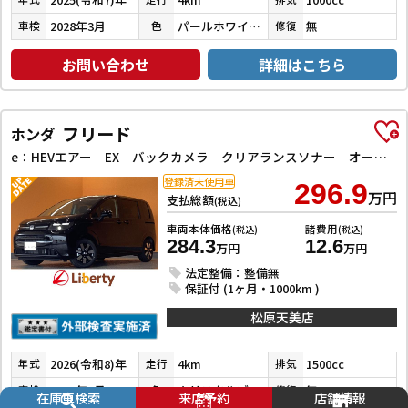
2028年3月
パールホワイトⅢ
無
車検
色
修復
お問い合わせ
詳細はこちら
フリード
ホンダ
e：HEVエアー EX バックカメラ クリアランスソナー オートクルーズコントロール レーンアシスト 衝突被害軽減システム 両側電動スライドドア LEDヘッドランプ スマートキー 電動格納ミラー シートヒーター 3列シート
登録済未使用車
296.9
万円
支払総額
(税込)
車両本体価格
諸費用
(税込)
(税込)
284.3
12.6
万円
万円
法定整備：整備無
保証付 (1ヶ月・1000km )
松原天美店
2026(令和8)年
4km
1500cc
年式
走行
排気
2029年3月
クリスタルブラックパール
無
車検
色
修復
在庫車検索
来店予約
店舗情報