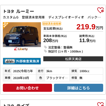
ルーミー
トヨタ
カスタムG 登録済未使用車 ディスプレイオーディオ バックカメラ TV 両側電動スライドドア クリアランスソナー オートクルーズコントロール 衝突被害軽減システム アルミホイール オートライト LEDヘッドランプ
登録済未使用車
219.9
万円
支払総額
(税込)
車両本体価格
諸費用
(税込)
(税込)
208
11.9
万円
万円
法定整備：整備無
保証付 (1ヶ月・1000km )
松原天美店
2025(令和7)年
3km
1000cc
年式
走行
排気
2028年10月
ブラックマイカメタリック
無
車検
色
修復
お問い合わせ
詳細はこちら
ライズ
トヨタ