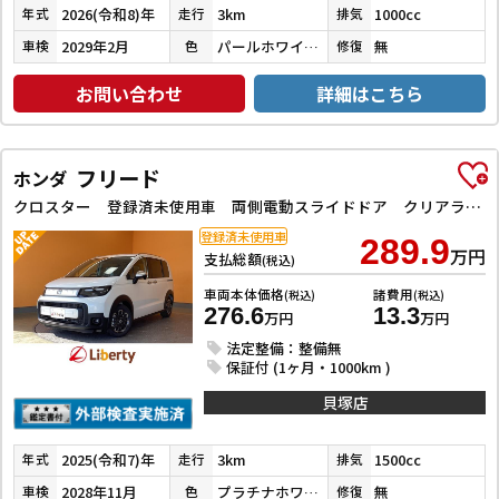
2026(令和8)年
3km
1000cc
年式
走行
排気
2029年2月
パールホワイトⅢ
無
車検
色
修復
お問い合わせ
詳細はこちら
フリード
ホンダ
クロスター 登録済未使用車 両側電動スライドドア クリアランスソナー オートクルーズコントロール レーンアシスト 衝突被害軽減システム オートライト LEDヘッドランプ ヘッドライトウォッシャー スマートキー
登録済未使用車
289.9
万円
支払総額
(税込)
車両本体価格
諸費用
(税込)
(税込)
276.6
13.3
万円
万円
法定整備：整備無
保証付 (1ヶ月・1000km )
貝塚店
2025(令和7)年
3km
1500cc
年式
走行
排気
2028年11月
プラチナホワイトパール
無
車検
色
修復