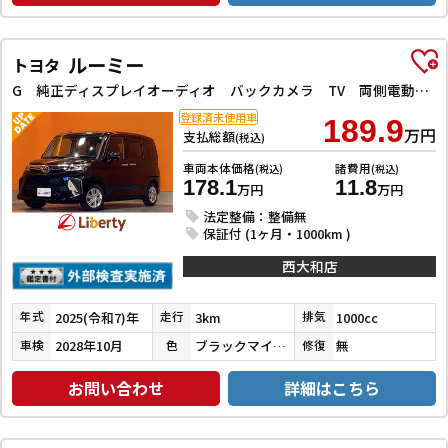
ルーミー
トヨタ
G 純正ディスプレイオーディオ バックカメラ TV 両側電動スライドドア クリアランスソナー 衝突被害軽減システム オートライト LEDヘッドランプ アイドリングストップ 電動格納ミラー ウォークスルー
登録済未使用車
189.9
万円
支払総額
(税込)
車両本体価格
諸費用
(税込)
(税込)
178.1
11.8
万円
万円
法定整備：整備無
保証付 (1ヶ月・1000km )
西大和店
2025(令和7)年
3km
1000cc
年式
走行
排気
2028年10月
ブラックマイカメタリック
無
車検
色
修復
お問い合わせ
詳細はこちら