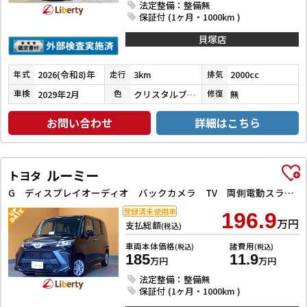
法定整備：整備無
保証付 (1ヶ月・1000km )
貝塚店
2026(令和8)年
3km
2000cc
年式
走行
排気
2029年2月
クリスタルブラックパール
無
車検
色
修復
お問い合わせ
詳細はこちら
ルーミー
トヨタ
G ディスプレイオーディオ バックカメラ TV 両側電動スライドドア クリアランスソナー 衝突被害軽減システム オートライト LEDヘッドランプ スマートキー アイドリングストップ 電動格納ミラー
登録済未使用車
196.9
万円
支払総額
(税込)
車両本体価格
諸費用
(税込)
(税込)
185
11.9
万円
万円
法定整備：整備無
保証付 (1ヶ月・1000km )