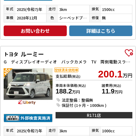
2025(令和7)年
3km
1500cc
年式
走行
排気
2028年12月
シーベッドブルーパール
無
車検
色
修復
お問い合わせ
詳細はこちら
ルーミー
トヨタ
G ディスプレイオーディオ バックカメラ TV 両側電動スライドドア クリアランスソナー 衝突被害軽減システム オートライト LEDヘッドランプ スマートキー アイドリングストップ 電動格納ミラー
登録済未使用車
200.1
万円
支払総額
(税込)
車両本体価格
諸費用
(税込)
(税込)
188.2
11.9
万円
万円
法定整備：整備無
保証付 (1ヶ月・1000km )
R171店
2025(令和7)年
3km
1000cc
年式
走行
排気