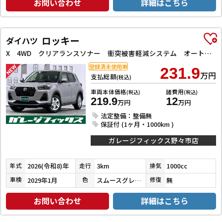
お問い合わせ
詳細はこちら
ロッキー
ダイハツ
X 4WD クリアランスソナー 衝突被害軽減システム オートライト LEDヘッドランプ アルミホイール スマートキー アイドリングストップ 電動格納ミラー シートヒーター CVT 盗難防止システム
登録済未使用車
231.9
万円
支払総額
(税込)
車両本体価格
諸費用
(税込)
(税込)
219.9
12
万円
万円
法定整備：整備無
保証付 (1ヶ月・1000km )
ガレージフィックス野々市店
2026(令和8)年
3km
1000cc
年式
走行
排気
2029年1月
スムースグレーマイカメタリック
無
車検
色
修復
お問い合わせ
詳細はこちら