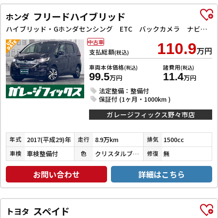
フリードハイブリッド
ホンダ
ハイブリッド・Gホンダセンシング ETC バックカメラ ナビ TV オートクルーズコントロール レーンアシスト 衝突被害軽減システム 両側電動スライドドア オートライト LEDヘッドランプ スマートキー 電動格納ミラー 3列シート
中古車
110.9
万円
支払総額
(税込)
車両本体価格
諸費用
(税込)
(税込)
99.5
11.4
万円
万円
法定整備：整備付
保証付 (1ヶ月・1000km )
ガレージフィックス野々市店
2017(平成29)年
8.9万km
1500cc
年式
走行
排気
車検整備付
クリスタルブラックパール
無
車検
色
修復
お問い合わせ
詳細はこちら
スペイド
トヨタ