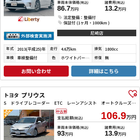
車両本体価格
諸費用
(税込)
(税込)
86.7
13.2
万円
万円
法定整備：整備付
保証付 (1ヶ月・1000km )
尼崎店
2013(平成25)年
4.6万km
1800cc
年式
走行
排気
車検整備付
ホワイトパールクリスタルシャイン
無
車検
色
修復
お問い合わせ
詳細はこちら
プリウス
トヨタ
S ドライブレコーダー ETC レーンアシスト オートクルーズコントロール バックカメラ ナビ TV アルミホイール オートマチックハイビーム LEDヘッドランプ CVT スマートキー 電動格納ミラー
中古車
106.9
万円
支払総額
(税込)
車両本体価格
諸費用
(税込)
(税込)
93
13.9
万円
万円