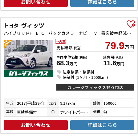
お問い合わせ
詳細はこちら
ヴィッツ
トヨタ
ハイブリッドF ETC バックカメラ ナビ TV 衝突被害軽減システム アルミホイール オートライト スマートキー 電動格納ミラー CVT 盗難防止システム 衝突安全ボディ ABS ESC CD
中古車
79.9
万円
支払総額
(税込)
車両本体価格
諸費用
(税込)
(税込)
68.3
11.6
万円
万円
法定整備：整備付
保証付 (1ヶ月・1000km )
ガレージフィックス野々市店
2017(平成29)年
9.1万km
1500cc
年式
走行
排気
車検整備付
ホワイトパールクリスタルシャイン
無
車検
色
修復
お問い合わせ
詳細はこちら