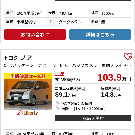
2017(平成29)年
7.9万km
2000cc
年式
走行
排気
車検整備付
ダークメタルグレーメタリック
無
車検
色
修復
お問い合わせ
詳細はこちら
ノア
トヨタ
X Vパッケージ ナビ TV ETC バックカメラ 両側スライドドア キーレスエントリー 電動格納ミラー 3列シート ウォークスルー CVT DVD再生 Bluetooth 衝突安全ボディ ABS
中古車
103.9
万円
支払総額
(税込)
車両本体価格
諸費用
(税込)
(税込)
89.1
14.8
万円
万円
法定整備：整備付
保証付 (1ヶ月・1000km )
松原天美店
2015(平成27)年
8.3万km
2000cc
年式
走行
排気