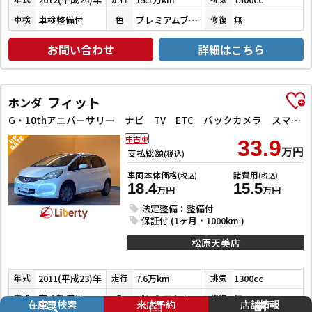
車検整備付
プレミアムブラキッシュパール
無
車検
色
修復
お問い合わせ
詳細はこちら
フィット
ホンダ
G・10thアニバーサリー ナビ TV ETC バックカメラ スマートキー 電動格納ミラー CVT 盗難防止システム 衝突安全ボディ ABS エアコン パワーステアリング パワーウィンドウ 運転席エアバッグ
中古車
33.9
万円
支払総額
(税込)
車両本体価格
諸費用
(税込)
(税込)
18.4
15.5
万円
万円
法定整備：整備付
保証付 (1ヶ月・1000km )
松原天美店
2011(平成23)年
7.6万km
1300cc
年式
走行
排気
車検整備付
プレミアムホワイトパール
無
車検
色
修復
在庫車検索
来店予約
店舗情報