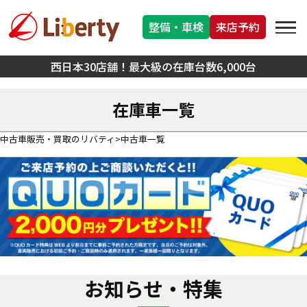
整備・車検
来店予約
西日本30店舗！最大級の在庫台数6,000台
在庫車一覧
中古車販売・買取のリバティ
中古車一覧
お知らせ・特集