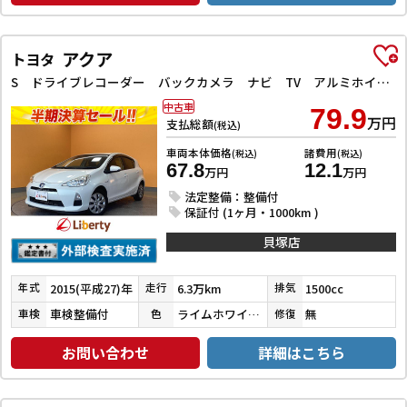
アクア
トヨタ
S ドライブレコーダー バックカメラ ナビ TV アルミホイール オートライト スマートキー 電動格納ミラー CVT 衝突安全ボディ ABS ESC CD Bluetooth エアコン パワーステアリング
中古車
79.9
万円
支払総額
(税込)
車両本体価格
諸費用
(税込)
(税込)
67.8
12.1
万円
万円
法定整備：整備付
保証付 (1ヶ月・1000km )
貝塚店
2015(平成27)年
6.3万km
1500cc
年式
走行
排気
車検整備付
ライムホワイトパールクリスタルシャイン
無
車検
色
修復
お問い合わせ
詳細はこちら