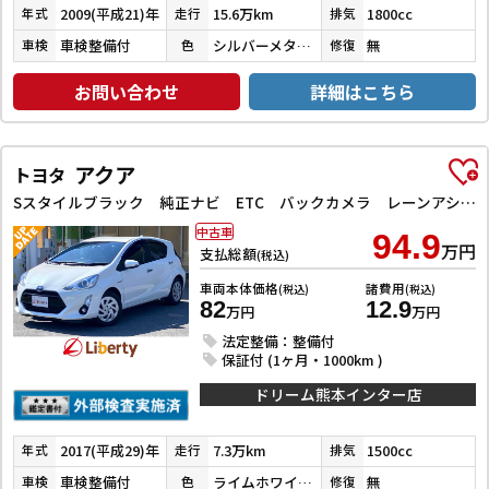
2009(平成21)年
15.6万km
1800cc
年式
走行
排気
車検整備付
シルバーメタリック
無
車検
色
修復
お問い合わせ
詳細はこちら
アクア
トヨタ
Sスタイルブラック 純正ナビ ETC バックカメラ レーンアシスト 衝突被害軽減システム オートマチックハイビーム オートライト スマートキー 電動格納ミラー CVT 衝突安全ボディ ABS ESC パワーステアリング
中古車
94.9
万円
支払総額
(税込)
車両本体価格
諸費用
(税込)
(税込)
82
12.9
万円
万円
法定整備：整備付
保証付 (1ヶ月・1000km )
ドリーム熊本インター店
2017(平成29)年
7.3万km
1500cc
年式
走行
排気
車検整備付
ライムホワイトパールクリスタルシャイン
無
車検
色
修復