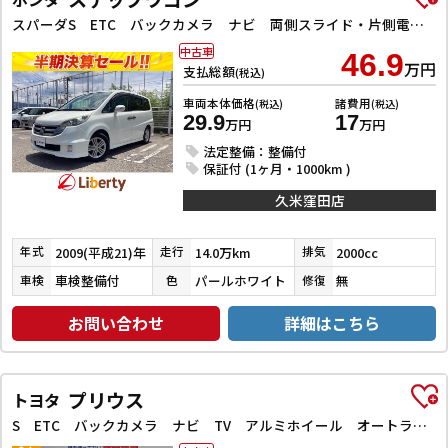
スパーダS ETC バックカメラ ナビ 両側スライド・片側電動 HID キーレスエントリー 電動格納ミラー 3列シート ウォークスルー AT アルミホイール CD DVD再生 盗難防止システム 衝突安全ボディ
中古車
46.9
万円
支払総額
(税込)
車両本体価格
諸費用
(税込)
(税込)
29.9
17
万円
万円
法定整備：整備付
保証付 (1ヶ月・1000km )
久米窪田店
2009(平成21)年
14.0万km
2000cc
年式
走行
排気
車検整備付
パールホワイト
無
車検
色
修復
お問い合わせ
詳細はこちら
プリウス
トヨタ
S ETC バックカメラ ナビ TV アルミホイール オートライト HID スマートキー 電動格納ミラー CVT 盗難防止システム 衝突安全ボディ ABS ESC CD DVD再生