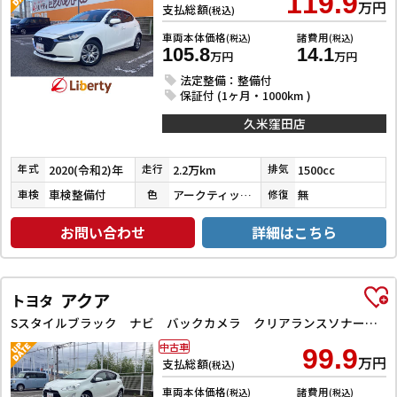
119.9
万円
支払総額
(税込)
車両本体価格
諸費用
(税込)
(税込)
105.8
14.1
万円
万円
法定整備：整備付
保証付 (1ヶ月・1000km )
久米窪田店
2020(令和2)年
2.2万km
1500cc
年式
走行
排気
車検整備付
アークティックホワイト
無
車検
色
修復
お問い合わせ
詳細はこちら
アクア
トヨタ
Sスタイルブラック ナビ バックカメラ クリアランスソナー レーンアシスト 衝突被害軽減システム アルミホイール オートマチックハイビーム スマートキー 電動格納ミラー CVT 衝突安全ボディ ABS
中古車
99.9
万円
支払総額
(税込)
車両本体価格
諸費用
(税込)
(税込)