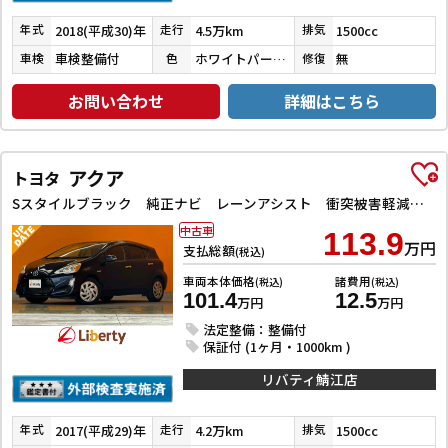
2018(平成30)年
4.5万km
1500cc
年式
走行
排気
車検整備付
ホワイトパールクリスタルシャイン
無
車検
色
修復
お問い合わせ
詳細はこちら
アクア
トヨタ
Sスタイルブラック 純正ナビ レーンアシスト 衝突被害軽減システム オートマチックハイビーム オートライト スマートキー 電動格納ミラー CVT 衝突安全ボディ ABS ESC ミュージックプレイヤー接続可 エアコン
中古車
113.9
万円
支払総額
(税込)
車両本体価格
諸費用
(税込)
(税込)
101.4
12.5
万円
万円
法定整備：整備付
保証付 (1ヶ月・1000km )
リバティ鯖江店
2017(平成29)年
4.2万km
1500cc
年式
走行
排気