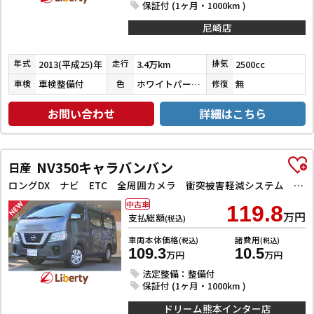
保証付 (1ヶ月・1000km )
尼崎店
2013(平成25)年
3.4万km
2500cc
年式
走行
排気
車検整備付
ホワイトパールクリスタルシャイン
無
車検
色
修復
お問い合わせ
詳細はこちら
NV350キャラバンバン
日産
ロングDX ナビ ETC 全周囲カメラ 衝突被害軽減システム 両側スライドドア キーレスエントリー 電動格納ミラー AT ESC エアコン パワーウィンドウ
中古車
119.8
万円
支払総額
(税込)
車両本体価格
諸費用
(税込)
(税込)
109.3
10.5
万円
万円
法定整備：整備付
保証付 (1ヶ月・1000km )
ドリーム熊本インター店