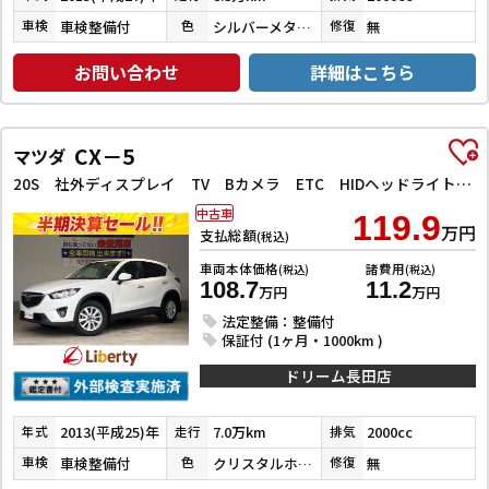
車検整備付
シルバーメタリック
無
車検
色
修復
お問い合わせ
詳細はこちら
CX－5
マツダ
20S 社外ディスプレイ TV Bカメラ ETC HIDヘッドライト フォグライト スマートキー プッシュスタート 革巻きステアリング 電動格納ミラー 純正アルミホイール
中古車
119.9
万円
支払総額
(税込)
車両本体価格
諸費用
(税込)
(税込)
108.7
11.2
万円
万円
法定整備：整備付
保証付 (1ヶ月・1000km )
ドリーム長田店
2013(平成25)年
7.0万km
2000cc
年式
走行
排気
車検整備付
クリスタルホワイトパールマイカ
無
車検
色
修復