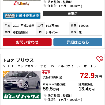
法定整備：整備付
保証付 (1ヶ月・1000km )
栗東店
2017(平成29)年
10.6万km
1800cc
年式
走行
排気
車検整備付
シルバー
無
車検
色
修復
お問い合わせ
詳細はこちら
プリウス
トヨタ
S ETC バックカメラ ナビ TV アルミホイール オートライト HID CVT スマートキー 電動格納ミラー 盗難防止システム Bluetooth 衝突安全ボディ ABS ESC エアコン
中古車
72.9
万円
支払総額
(税込)
車両本体価格
諸費用
(税込)
(税込)
59.5
13.4
万円
万円
法定整備：整備付
保証付 (1ヶ月・1000km )