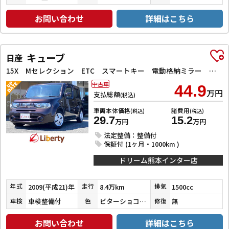
お問い合わせ
詳細はこちら
キューブ
日産
15X Mセレクション ETC スマートキー 電動格納ミラー ベンチシート CVT CD 盗難防止システム 衝突安全ボディ ABS エアコン パワーステアリング パワーウィンドウ
中古車
44.9
万円
支払総額
(税込)
車両本体価格
諸費用
(税込)
(税込)
29.7
15.2
万円
万円
法定整備：整備付
保証付 (1ヶ月・1000km )
ドリーム熊本インター店
2009(平成21)年
8.4万km
1500cc
年式
走行
排気
車検整備付
ビターショコラパール
無
車検
色
修復
お問い合わせ
詳細はこちら