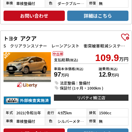
車検整備付
ダークブルーマイカ
無
車検
色
修復
お問い合わせ
詳細はこちら
アクア
トヨタ
S クリアランスソナー レーンアシスト 衝突被害軽減システム オートマチックハイビーム キーレスエントリー 電動格納ミラー CVT 盗難防止システム 衝突安全ボディ ABS ESC
中古車
109.9
万円
支払総額
(税込)
車両本体価格
諸費用
(税込)
(税込)
97
12.9
万円
万円
法定整備：整備付
保証付 (1ヶ月・1000km )
リバティ鯖江店
2021(令和3)年
4.9万km
1500cc
年式
走行
排気
車検整備付
シルバーメタリック
無
車検
色
修復