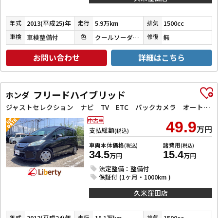
2013(平成25)年
5.9万km
1500cc
年式
走行
排気
車検整備付
クールソーダメタリック
無
車検
色
修復
お問い合わせ
詳細はこちら
フリードハイブリッド
ホンダ
ジャストセレクション ナビ TV ETC バックカメラ オートクルーズコントロール 両側スライド・片側電動 HID スマートキー アイドリングストップ 電動格納ミラー 3列シート ウォークスルー CVT 盗難防止システム
中古車
49.9
万円
支払総額
(税込)
車両本体価格
諸費用
(税込)
(税込)
34.5
15.4
万円
万円
法定整備：整備付
保証付 (1ヶ月・1000km )
久米窪田店
2012(平成24)年
15.1万km
1500cc
年式
走行
排気