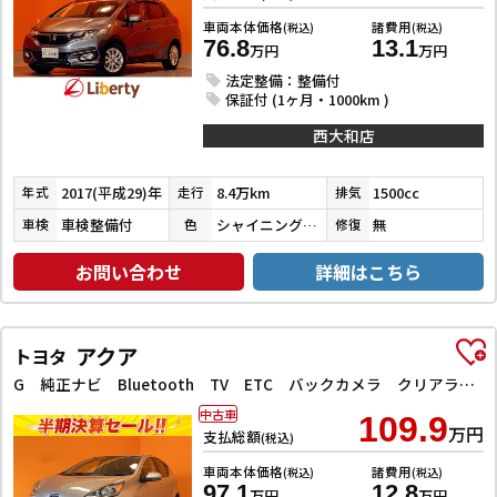
車両本体価格
諸費用
(税込)
(税込)
76.8
13.1
万円
万円
法定整備：整備付
保証付 (1ヶ月・1000km )
西大和店
2017(平成29)年
8.4万km
1500cc
年式
走行
排気
車検整備付
シャイニンググレーメタリック
無
車検
色
修復
お問い合わせ
詳細はこちら
アクア
トヨタ
G 純正ナビ Bluetooth TV ETC バックカメラ クリアランスソナー オートクルーズコントロール レーンアシスト 衝突被害軽減システム オートマチックハイビーム オートライト スマートキー
中古車
109.9
万円
支払総額
(税込)
車両本体価格
諸費用
(税込)
(税込)
97.1
12.8
万円
万円