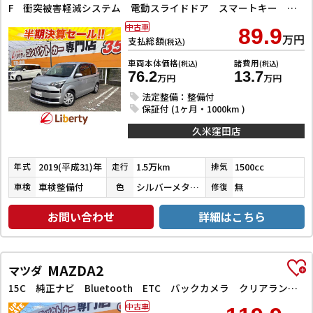
F 衝突被害軽減システム 電動スライドドア スマートキー アイドリングストップ 電動格納ミラー ウォークスルー CVT 盗難防止システム 衝突安全ボディ ABS ESC
中古車
89.9
万円
支払総額
(税込)
車両本体価格
諸費用
(税込)
(税込)
76.2
13.7
万円
万円
法定整備：整備付
保証付 (1ヶ月・1000km )
久米窪田店
2019(平成31)年
1.5万km
1500cc
年式
走行
排気
車検整備付
シルバーメタリック
無
車検
色
修復
お問い合わせ
詳細はこちら
MAZDA2
マツダ
15C 純正ナビ Bluetooth ETC バックカメラ クリアランスソナー レーンアシスト 衝突被害軽減システム オートライト LEDヘッドランプ スマートキー アイドリングストップ 盗難防止システム
中古車