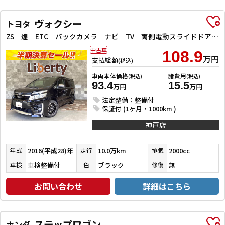
ヴォクシー
トヨタ
ZS 煌 ETC バックカメラ ナビ TV 両側電動スライドドア オートライト LEDヘッドランプ スマートキー アイドリングストップ 電動格納ミラー 3列シート CVT アルミホイール
中古車
108.9
万円
支払総額
(税込)
車両本体価格
諸費用
(税込)
(税込)
93.4
15.5
万円
万円
法定整備：整備付
保証付 (1ヶ月・1000km )
神戸店
2016(平成28)年
10.0万km
2000cc
年式
走行
排気
車検整備付
ブラック
無
車検
色
修復
お問い合わせ
詳細はこちら
ステップワゴン
ホンダ