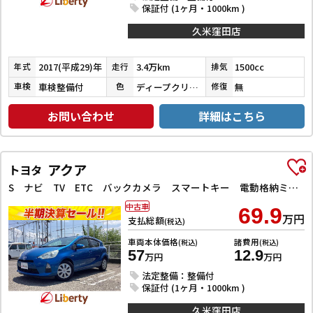
保証付 (1ヶ月・1000km )
久米窪田店
2017(平成29)年
3.4万km
1500cc
年式
走行
排気
車検整備付
ディープクリスタルブルーマイカ
無
車検
色
修復
お問い合わせ
詳細はこちら
アクア
トヨタ
S ナビ TV ETC バックカメラ スマートキー 電動格納ミラー CVT 衝突安全ボディ ABS ESC エアコン パワーステアリング パワーウィンドウ
中古車
69.9
万円
支払総額
(税込)
車両本体価格
諸費用
(税込)
(税込)
57
12.9
万円
万円
法定整備：整備付
保証付 (1ヶ月・1000km )
久米窪田店