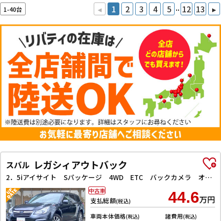
..
◂
1
2
3
4
5
12
13
▸
1-40台
レガシィアウトバック
スバル
2．5iアイサイト Sパッケージ 4WD ETC バックカメラ オートクルーズコントロール レーンアシスト 衝突被害軽減システム ナビ オートライト HID アルミホイール スマートキー アイドリングストップ 電動格納ミラー CVT
中古車
44.6
万円
支払総額
(税込)
車両本体価格
諸費用
(税込)
(税込)