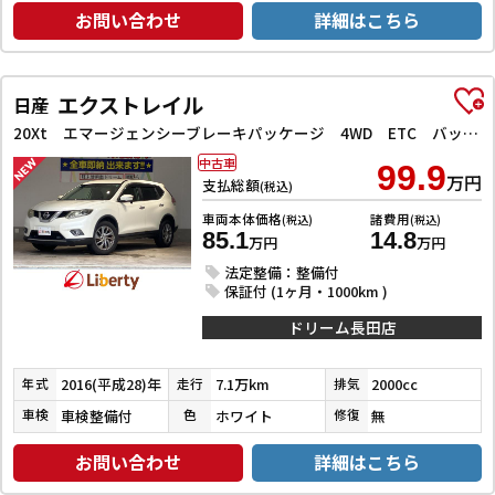
お問い合わせ
詳細はこちら
エクストレイル
日産
20Xt エマージェンシーブレーキパッケージ 4WD ETC バックカメラ クリアランスソナー オートクルーズコントロール 衝突被害軽減システム ナビ TV オートライト LEDヘッドランプ 電動リアゲート アルミホイール スマートキー
中古車
99.9
万円
支払総額
(税込)
車両本体価格
諸費用
(税込)
(税込)
85.1
14.8
万円
万円
法定整備：整備付
保証付 (1ヶ月・1000km )
ドリーム長田店
2016(平成28)年
7.1万km
2000cc
年式
走行
排気
車検整備付
ホワイト
無
車検
色
修復
お問い合わせ
詳細はこちら