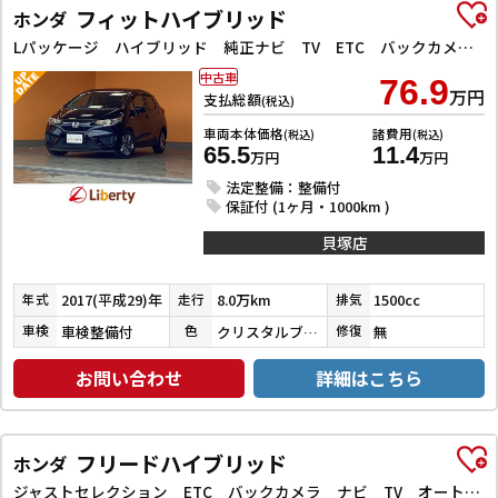
フィットハイブリッド
ホンダ
Lパッケージ ハイブリッド 純正ナビ TV ETC バックカメラ オートクルーズコントロール 衝突被害軽減システム オートライト LEDヘッドランプ スマートキー 電動格納ミラー AT
中古車
76.9
万円
支払総額
(税込)
車両本体価格
諸費用
(税込)
(税込)
65.5
11.4
万円
万円
法定整備：整備付
保証付 (1ヶ月・1000km )
貝塚店
2017(平成29)年
8.0万km
1500cc
年式
走行
排気
車検整備付
クリスタルブラックパール
無
車検
色
修復
お問い合わせ
詳細はこちら
フリードハイブリッド
ホンダ
ジャストセレクション ETC バックカメラ ナビ TV オートクルーズコントロール 両側電動スライドドア HID スマートキー アイドリングストップ 電動格納ミラー 3列シート ウォークスルー CVT アルミホイール CD