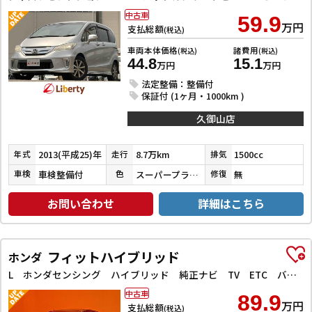
中古車
59.9
万円
支払総額
(税込)
車両本体価格
諸費用
(税込)
(税込)
44.8
15.1
万円
万円
法定整備：整備付
保証付 (1ヶ月・1000km )
久御山店
2013(平成25)年
8.7万km
1500cc
年式
走行
排気
車検整備付
スーパープラチナメタリック
無
車検
色
修復
お問い合わせ
詳細はこちら
フィットハイブリッド
ホンダ
L ホンダセンシング ハイブリッド 純正ナビ TV ETC バックカメラ オートクルーズコントロール レーンアシスト 衝突被害軽減システム オートライト LEDヘッドランプ スマートキー 電動格納ミラー
中古車
89.9
万円
支払総額
(税込)