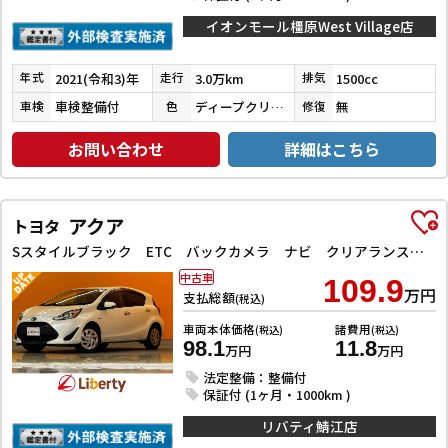
イオンモール橿原West Village店
2021(令和3)年
3.0万km
1500cc
年式
走行
排気
車検整備付
ディープクリムゾンマイカ
無
車検
色
修復
お問い合わせ
詳細はこちら
アクア
トヨタ
Sスタイルブラック ETC バックカメラ ナビ クリアランスソナー レーンアシスト 衝突被害軽減システム オートマチックハイビーム オートライト スマートキー 電動格納ミラー CVT 盗難防止システム 衝突安全ボディ
中古車
109.9
万円
支払総額
(税込)
車両本体価格
諸費用
(税込)
(税込)
98.1
11.8
万円
万円
法定整備：整備付
保証付 (1ヶ月・1000km )
リバティ鯖江店