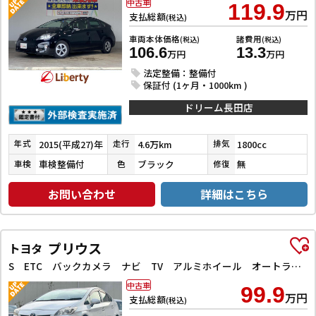
中古車
119.9
万円
支払総額
(税込)
車両本体価格
諸費用
(税込)
(税込)
106.6
13.3
万円
万円
法定整備：整備付
保証付 (1ヶ月・1000km )
ドリーム長田店
2015(平成27)年
4.6万km
1800cc
年式
走行
排気
車検整備付
ブラック
無
車検
色
修復
お問い合わせ
詳細はこちら
プリウス
トヨタ
S ETC バックカメラ ナビ TV アルミホイール オートライト HID スマートキー 電動格納ミラー CVT 盗難防止システム 衝突安全ボディ ABS ESC CD Bluetooth エアコン
中古車
99.9
万円
支払総額
(税込)