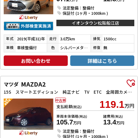
法定整備：整備付
保証付 (1ヶ月・1000km )
イオンタウン松阪船江店
2019(平成31)年
3.0万km
1500cc
年式
走行
排気
車検整備付
シルバーメタリック
無
車検
色
修復
お問い合わせ
詳細はこちら
MAZDA2
マツダ
15S スマートエディション 純正ナビ TV ETC 全周囲カメラ クリアランスソナー レーンアシスト 衝突被害軽減システム LEDヘッドランプ スマートキー アイドリングストップ 電動格納ミラー AT
中古車
119.1
万円
支払総額
(税込)
車両本体価格
諸費用
(税込)
(税込)
105.7
13.4
万円
万円
法定整備：整備付
保証付 (1ヶ月・1000km )