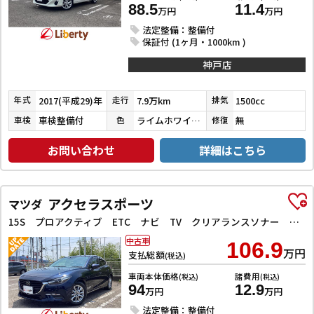
88.5
11.4
万円
万円
法定整備：整備付
保証付 (1ヶ月・1000km )
神戸店
2017(平成29)年
7.9万km
1500cc
年式
走行
排気
車検整備付
ライムホワイトパールクリスタルシャイン
無
車検
色
修復
お問い合わせ
詳細はこちら
アクセラスポーツ
マツダ
15S プロアクティブ ETC ナビ TV クリアランスソナー オートクルーズコントロール レーンアシスト 衝突被害軽減システム アルミホイール オートライト LEDヘッドランプ スマートキー
中古車
106.9
万円
支払総額
(税込)
車両本体価格
諸費用
(税込)
(税込)
94
12.9
万円
万円
法定整備：整備付