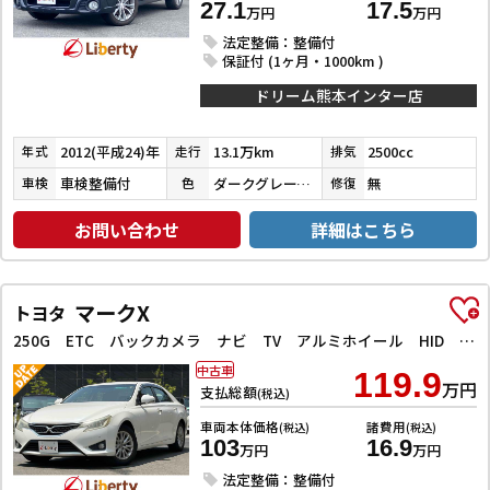
27.1
17.5
万円
万円
法定整備：整備付
保証付 (1ヶ月・1000km )
ドリーム熊本インター店
2012(平成24)年
13.1万km
2500cc
年式
走行
排気
車検整備付
ダークグレーメタリック
無
車検
色
修復
お問い合わせ
詳細はこちら
マークX
トヨタ
250G ETC バックカメラ ナビ TV アルミホイール HID AT スマートキー 電動格納ミラー 盗難防止システム パワーシート Bluetooth 衝突安全ボディ ABS ESC エアコン
中古車
119.9
万円
支払総額
(税込)
車両本体価格
諸費用
(税込)
(税込)
103
16.9
万円
万円
法定整備：整備付