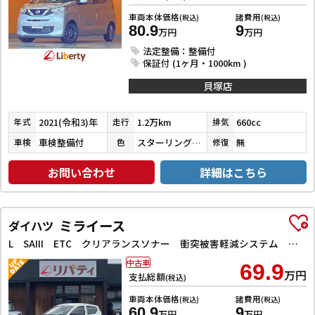
車両本体価格
諸費用
(税込)
(税込)
80.9
9
万円
万円
法定整備：整備付
保証付 (1ヶ月・1000km )
貝塚店
2021(令和3)年
1.2万km
660cc
年式
走行
排気
車検整備付
スターリングシルバーメタリック
無
車検
色
修復
お問い合わせ
詳細はこちら
ミライース
ダイハツ
L SAIII ETC クリアランスソナー 衝突被害軽減システム オートマチックハイビーム キーレスエントリー アイドリングストップ CVT ESC CD ミュージックプレイヤー接続可
中古車
69.9
万円
支払総額
(税込)
車両本体価格
諸費用
(税込)
(税込)
60.9
9
万円
万円