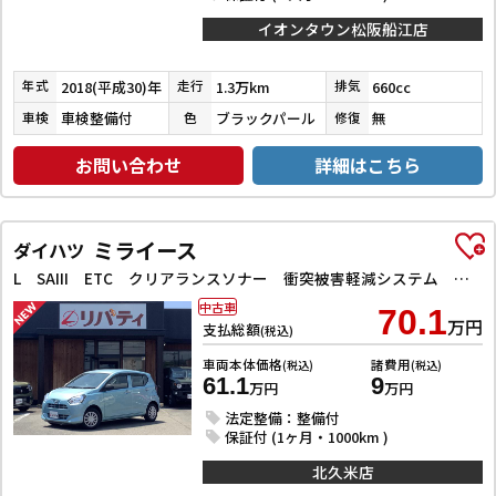
イオンタウン松阪船江店
2018(平成30)年
1.3万km
660cc
年式
走行
排気
車検整備付
ブラックパール
無
車検
色
修復
お問い合わせ
詳細はこちら
ミライース
ダイハツ
L SAIII ETC クリアランスソナー 衝突被害軽減システム オートマチックハイビーム キーレスエントリー アイドリングストップ CVT ABS ESC CD
中古車
70.1
万円
支払総額
(税込)
車両本体価格
諸費用
(税込)
(税込)
61.1
9
万円
万円
法定整備：整備付
保証付 (1ヶ月・1000km )
北久米店