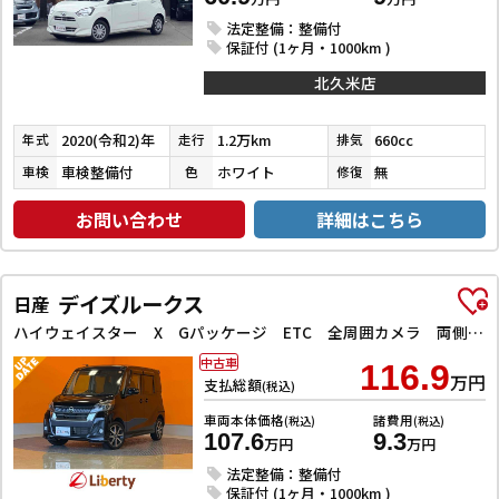
法定整備：整備付
保証付 (1ヶ月・1000km )
北久米店
2020(令和2)年
1.2万km
660cc
年式
走行
排気
車検整備付
ホワイト
無
車検
色
修復
お問い合わせ
詳細はこちら
デイズルークス
日産
ハイウェイスター X Gパッケージ ETC 全周囲カメラ 両側電動スライドドア ナビ TV 衝突被害軽減システム オートマチックハイビーム オートライト スマートキー アイドリングストップ 電動格納ミラー
中古車
116.9
万円
支払総額
(税込)
車両本体価格
諸費用
(税込)
(税込)
107.6
9.3
万円
万円
法定整備：整備付
保証付 (1ヶ月・1000km )