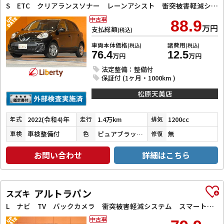
S ETC クリアランスソナー レーンアシスト 衝突被害軽減システム キーレスエントリー 電動格納ミラー CVT 衝突安全ボディ ABS ESC CD ミュージックプレイヤー接続可
中古車
88.9
万円
支払総額
(税込)
車両本体価格
諸費用
(税込)
(税込)
76.4
12.5
万円
万円
法定整備：整備付
保証付 (1ヶ月・1000km )
松原天美店
2022(令和4)年
1.4万km
1200cc
年式
走行
排気
車検整備付
ピュアブラックパールメタリック
無
車検
色
修復
お問い合わせ
詳細はこちら
アルトラパン
スズキ
L ナビ TV バックカメラ 衝突被害軽減システム スマートキー アイドリングストップ 電動格納ミラー シートヒーター ベンチシート CVT 盗難防止システム ABS ESC CD
中古車