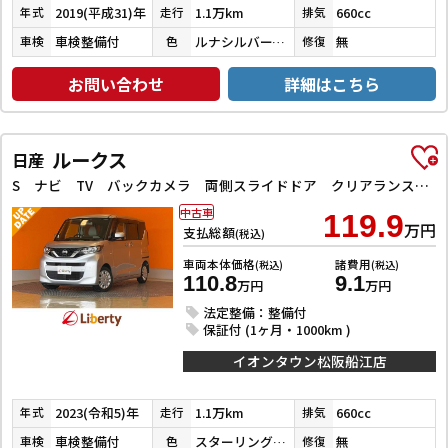
2019(平成31)年
1.1万km
660cc
年式
走行
排気
車検整備付
ルナシルバーメタリック
無
車検
色
修復
お問い合わせ
詳細はこちら
ルークス
日産
S ナビ TV バックカメラ 両側スライドドア クリアランスソナー オートライト キーレスエントリー アイドリングストップ 電動格納ミラー ベンチシート CVT Bluetooth
中古車
119.9
万円
支払総額
(税込)
車両本体価格
諸費用
(税込)
(税込)
110.8
9.1
万円
万円
法定整備：整備付
保証付 (1ヶ月・1000km )
イオンタウン松阪船江店
2023(令和5)年
1.1万km
660cc
年式
走行
排気
車検整備付
スターリングシルバーメタリック
無
車検
色
修復