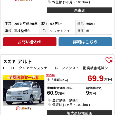
保証付 (1ヶ月・1000km )
栗東店
2017(平成29)年
0.5万km
660cc
年式
走行
排気
車検整備付
シフォンアイボリーメタリック
無
車検
色
修復
お問い合わせ
詳細はこちら
アルト
スズキ
L ETC クリアランスソナー レーンアシスト 衝突被害軽減システム オートライト アイドリングストップ 電動格納ミラー シートヒーター CVT ESC CD
中古車
69.9
万円
支払総額
(税込)
車両本体価格
諸費用
(税込)
(税込)
60.9
9
万円
万円
法定整備：整備付
保証付 (1ヶ月・1000km )
堺大泉緑地前店