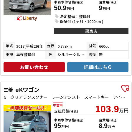
車両本体価格
諸費用
(税込)
(税込)
50.9
9
万円
万円
法定整備：整備付
保証付 (1ヶ月・1000km )
栗東店
2017(平成29)年
0.7万km
660cc
年式
走行
排気
車検整備付
シルキーシルバーメタリック
無
車検
色
修復
お問い合わせ
詳細はこちら
eKワゴン
三菱
G クリアランスソナー レーンアシスト スマートキー アイドリングストップ 電動格納ミラー シートヒーター ベンチシート CVT USB Bluetooth エアコン パワーウィンドウ
中古車
103.9
万円
支払総額
(税込)
車両本体価格
諸費用
(税込)
(税込)
95
8.9
万円
万円