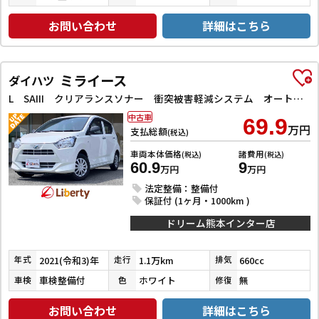
お問い合わせ
詳細はこちら
ミライース
ダイハツ
L SAIII クリアランスソナー 衝突被害軽減システム オートマチックハイビーム オートライト キーレスエントリー アイドリングストップ CVT ESC CD エアコン パワーステアリング パワーウィンドウ
中古車
69.9
万円
支払総額
(税込)
車両本体価格
諸費用
(税込)
(税込)
60.9
9
万円
万円
法定整備：整備付
保証付 (1ヶ月・1000km )
ドリーム熊本インター店
2021(令和3)年
1.1万km
660cc
年式
走行
排気
車検整備付
ホワイト
無
車検
色
修復
お問い合わせ
詳細はこちら