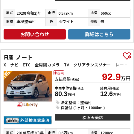
2020(令和2)年
0.5万km
660cc
年式
走行
排気
車検整備付
ホワイト
無
車検
色
修復
お問い合わせ
詳細はこちら
ノート
日産
X ナビ ETC 全周囲カメラ TV クリアランスソナー レーンアシスト 衝突被害軽減システム オートライト スマートキー アイドリングストップ 電動格納ミラー CVT 盗難防止システム
中古車
92.9
万円
支払総額
(税込)
車両本体価格
諸費用
(税込)
(税込)
80.3
12.6
万円
万円
法定整備：整備付
保証付 (1ヶ月・1000km )
松原天美店
2018(平成30)年
0.6万km
1200cc
年式
走行
排気