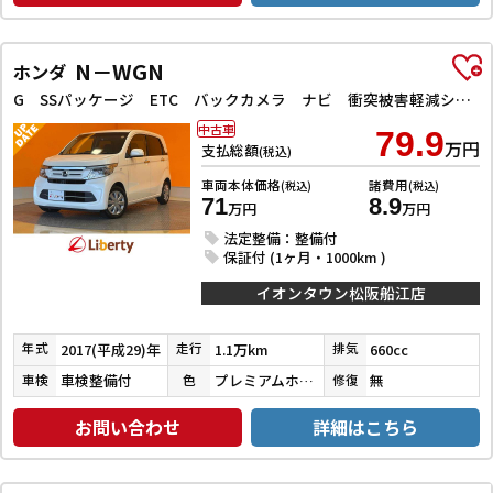
N－WGN
ホンダ
G SSパッケージ ETC バックカメラ ナビ 衝突被害軽減システム オートライト スマートキー アイドリングストップ 電動格納ミラー ベンチシート CVT ESC Bluetooth エアコン パワーウィンドウ
中古車
79.9
万円
支払総額
(税込)
車両本体価格
諸費用
(税込)
(税込)
71
8.9
万円
万円
法定整備：整備付
保証付 (1ヶ月・1000km )
イオンタウン松阪船江店
2017(平成29)年
1.1万km
660cc
年式
走行
排気
車検整備付
プレミアムホワイトパールⅡ
無
車検
色
修復
お問い合わせ
詳細はこちら