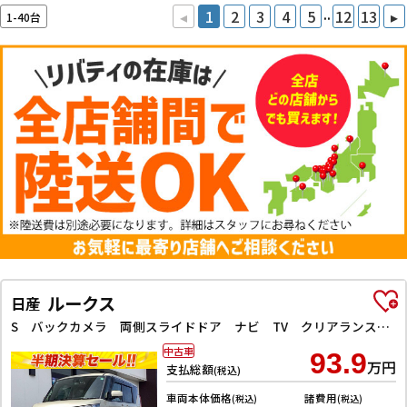
..
◂
1
2
3
4
5
12
13
▸
1-40台
ルークス
日産
S バックカメラ 両側スライドドア ナビ TV クリアランスソナー キーレスエントリー アイドリングストップ 電動格納ミラー ベンチシート CVT CD USB
中古車
93.9
万円
支払総額
(税込)
車両本体価格
諸費用
(税込)
(税込)