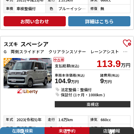
車検整備付
ブルーイッシュブラックパール
無
車検
色
修復
お問い合わせ
詳細はこちら
スペーシア
スズキ
G 両側スライドドア クリアランスソナー レーンアシスト 衝突被害軽減システム オートライト スマートキー アイドリングストップ 電動格納ミラー ベンチシート CVT ESC エアコン パワーステアリング
中古車
113.9
万円
支払総額
(税込)
車両本体価格
諸費用
(税込)
(税込)
104.9
9
万円
万円
法定整備：整備付
保証付 (1ヶ月・1000km )
高槻店
2023(令和5)年
1.6万km
660cc
年式
走行
排気
車検整備付
ピュアホワイトパール
無
車検
色
修復
在庫車検索
来店予約
店舗情報