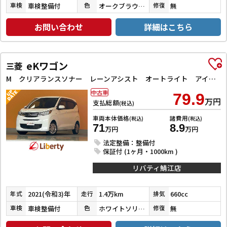
車検整備付
オークブラウンメタリック
無
車検
色
修復
お問い合わせ
詳細はこちら
eKワゴン
三菱
M クリアランスソナー レーンアシスト オートライト アイドリングストップ 電動格納ミラー シートヒーター ベンチシート CVT CD ミュージックプレイヤー接続可 エアコン パワーステアリング
中古車
79.9
万円
支払総額
(税込)
車両本体価格
諸費用
(税込)
(税込)
71
8.9
万円
万円
法定整備：整備付
保証付 (1ヶ月・1000km )
リバティ鯖江店
2021(令和3)年
1.4万km
660cc
年式
走行
排気
車検整備付
ホワイトソリッド
無
車検
色
修復