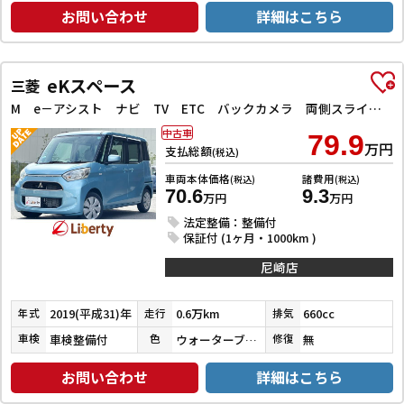
お問い合わせ
詳細はこちら
eKスペース
三菱
M e－アシスト ナビ TV ETC バックカメラ 両側スライドドア 衝突被害軽減システム キーレスエントリー アイドリングストップ 電動格納ミラー シートヒーター ベンチシート CVT ABS
中古車
79.9
万円
支払総額
(税込)
車両本体価格
諸費用
(税込)
(税込)
70.6
9.3
万円
万円
法定整備：整備付
保証付 (1ヶ月・1000km )
尼崎店
2019(平成31)年
0.6万km
660cc
年式
走行
排気
車検整備付
ウォーターブルーメタリック
無
車検
色
修復
お問い合わせ
詳細はこちら