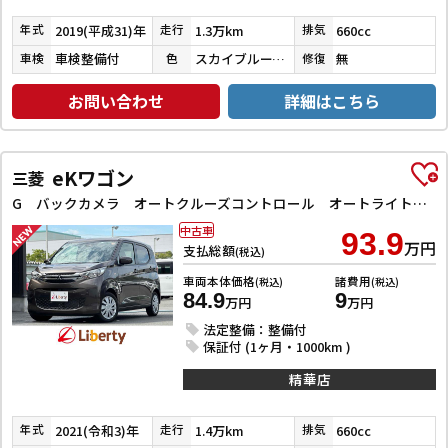
2019(平成31)年
1.3万km
660cc
年式
走行
排気
車検整備付
スカイブルーメタリック
無
車検
色
修復
お問い合わせ
詳細はこちら
eKワゴン
三菱
G バックカメラ オートクルーズコントロール オートライト スマートキー アイドリングストップ 電動格納ミラー シートヒーター CVT ABS エアコン パワーステアリング パワーウィンドウ
中古車
93.9
万円
支払総額
(税込)
車両本体価格
諸費用
(税込)
(税込)
84.9
9
万円
万円
法定整備：整備付
保証付 (1ヶ月・1000km )
精華店
2021(令和3)年
1.4万km
660cc
年式
走行
排気