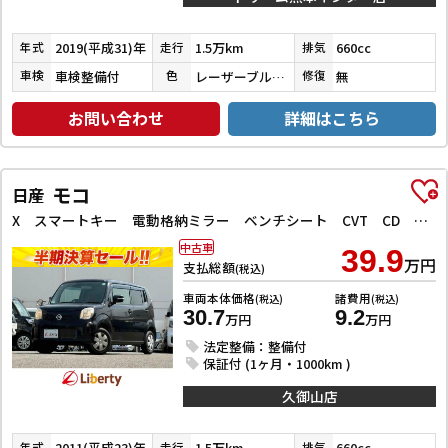
2019(平成31)年
1.5万km
660cc
年式
走行
排気
車検整備付
レーザーブルークリスタルシャイン
無
車検
色
修復
お問い合わせ
詳細はこちら
モコ
日産
X スマートキー 電動格納ミラー ベンチシート CVT CD エアコン
中古車
39.9
万円
支払総額
(税込)
車両本体価格
諸費用
(税込)
(税込)
30.7
9.2
万円
万円
法定整備：整備付
保証付 (1ヶ月・1000km )
久御山店
2011(平成23)年
1.5万km
660cc
年式
走行
排気