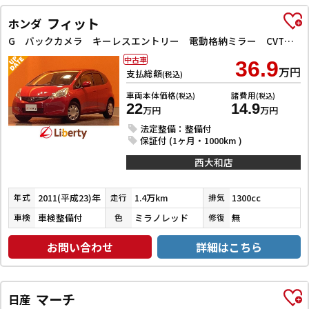
フィット
ホンダ
G バックカメラ キーレスエントリー 電動格納ミラー CVT 盗難防止システム 衝突安全ボディ ABS CD ミュージックプレイヤー接続可 エアコン パワーステアリング パワーウィンドウ 運転席エアバッグ
中古車
36.9
万円
支払総額
(税込)
車両本体価格
諸費用
(税込)
(税込)
22
14.9
万円
万円
法定整備：整備付
保証付 (1ヶ月・1000km )
西大和店
2011(平成23)年
1.4万km
1300cc
年式
走行
排気
車検整備付
ミラノレッド
無
車検
色
修復
お問い合わせ
詳細はこちら
マーチ
日産