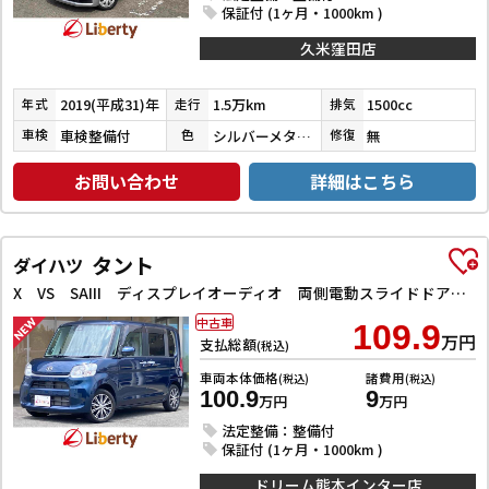
保証付 (1ヶ月・1000km )
久米窪田店
2019(平成31)年
1.5万km
1500cc
年式
走行
排気
車検整備付
シルバーメタリック
無
車検
色
修復
お問い合わせ
詳細はこちら
タント
ダイハツ
X VS SAIII ディスプレイオーディオ 両側電動スライドドア 衝突被害軽減システム オートマチックハイビーム オートライト スマートキー アイドリングストップ 電動格納ミラー シートヒーター ベンチシート CVT
中古車
109.9
万円
支払総額
(税込)
車両本体価格
諸費用
(税込)
(税込)
100.9
9
万円
万円
法定整備：整備付
保証付 (1ヶ月・1000km )
ドリーム熊本インター店