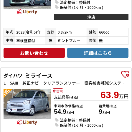
法定整備：整備付
保証付 (1ヶ月・1000km )
津店
2023(令和5)年
0.8万km
660cc
年式
走行
排気
車検整備付
ミントブルーメタリック
無
車検
色
修復
お問い合わせ
詳細はこちら
ミライース
ダイハツ
L SAIII 純正ナビ クリアランスソナー 衝突被害軽減システム オートマチックハイビーム オートライト アイドリングストップ CVT ESC エアコン パワーウィンドウ
中古車
63.9
万円
支払総額
(税込)
車両本体価格
諸費用
(税込)
(税込)
54.9
9
万円
万円
法定整備：整備付
保証付 (1ヶ月・1000km )