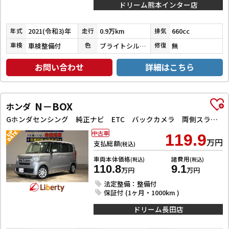
ドリーム熊本インター店
2021(令和3)年
0.9万km
660cc
年式
走行
排気
車検整備付
ブライトシルバーメタリック
無
車検
色
修復
お問い合わせ
詳細はこちら
N－BOX
ホンダ
Gホンダセンシング 純正ナビ ETC バックカメラ 両側スライドドア オートクルーズコントロール レーンアシスト 衝突被害軽減システム オートライト スマートキー アイドリングストップ 電動格納ミラー
中古車
119.9
万円
支払総額
(税込)
車両本体価格
諸費用
(税込)
(税込)
110.8
9.1
万円
万円
法定整備：整備付
保証付 (1ヶ月・1000km )
ドリーム長田店