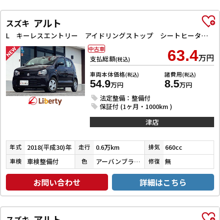
アルト
スズキ
L キーレスエントリー アイドリングストップ シートヒーター CVT ABS ESC CD マニュアルエアコン パワーステアリング
中古車
63.4
万円
支払総額
(税込)
車両本体価格
諸費用
(税込)
(税込)
54.9
8.5
万円
万円
法定整備：整備付
保証付 (1ヶ月・1000km )
津店
2018(平成30)年
0.6万km
660cc
年式
走行
排気
車検整備付
アーバンブラウンパールメタリック
無
車検
色
修復
お問い合わせ
詳細はこちら
アルト
スズキ