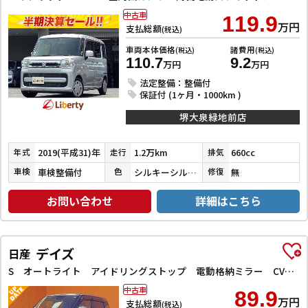
中古車
119.9
万円
支払総額
(税込)
車両本体価格
諸費用
(税込)
(税込)
110.7
9.2
万円
万円
法定整備：整備付
保証付 (1ヶ月・1000km )
堺大泉緑地前店
2019(平成31)年
1.2万km
660cc
年式
走行
排気
車検整備付
シルキーシルバーメタリック
無
車検
色
修復
お問い合わせ
詳細はこちら
デイズ
日産
S オートライト アイドリングストップ 電動格納ミラー CVT ABS ESC CD USB アルミホイール エアコン パワーステアリング パワーウィンドウ
中古車
89.9
万円
支払総額
(税込)