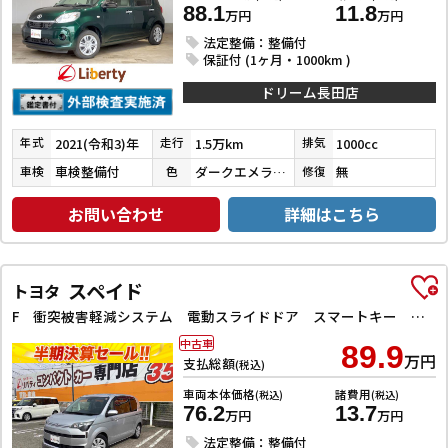
88.1
11.8
万円
万円
法定整備：整備付
保証付 (1ヶ月・1000km )
ドリーム長田店
2021(令和3)年
1.5万km
1000cc
年式
走行
排気
車検整備付
ダークエメラルドマイカ
無
車検
色
修復
お問い合わせ
詳細はこちら
スペイド
トヨタ
F 衝突被害軽減システム 電動スライドドア スマートキー アイドリングストップ 電動格納ミラー ウォークスルー CVT 盗難防止システム 衝突安全ボディ ABS ESC
中古車
89.9
万円
支払総額
(税込)
車両本体価格
諸費用
(税込)
(税込)
76.2
13.7
万円
万円
法定整備：整備付