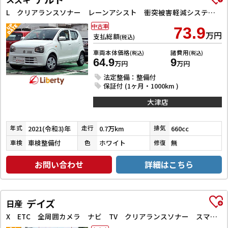
L クリアランスソナー レーンアシスト 衝突被害軽減システム オートライト アイドリングストップ 電動格納ミラー シートヒーター CVT ESC CD エアコン
中古車
73.9
万円
支払総額
(税込)
車両本体価格
諸費用
(税込)
(税込)
64.9
9
万円
万円
法定整備：整備付
保証付 (1ヶ月・1000km )
大津店
2021(令和3)年
0.7万km
660cc
年式
走行
排気
車検整備付
ホワイト
無
車検
色
修復
お問い合わせ
詳細はこちら
デイズ
日産
X ETC 全周囲カメラ ナビ TV クリアランスソナー スマートキー アイドリングストップ 電動格納ミラー CVT Bluetooth アルミホイール エアコン パワーウィンドウ