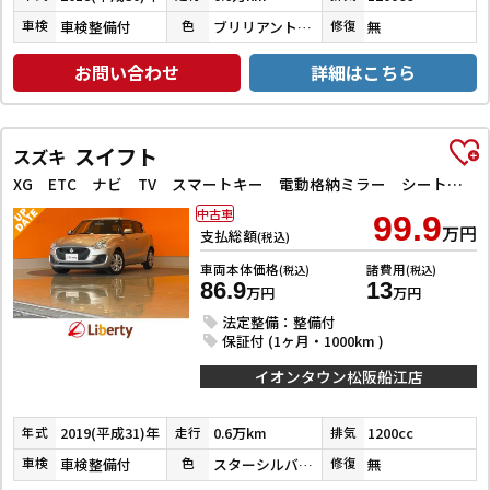
車検整備付
ブリリアントホワイトパール３コートパール
無
車検
色
修復
お問い合わせ
詳細はこちら
スイフト
スズキ
XG ETC ナビ TV スマートキー 電動格納ミラー シートヒーター CVT 盗難防止システム 衝突安全ボディ ABS ESC CD USB Bluetooth エアコン
中古車
99.9
万円
支払総額
(税込)
車両本体価格
諸費用
(税込)
(税込)
86.9
13
万円
万円
法定整備：整備付
保証付 (1ヶ月・1000km )
イオンタウン松阪船江店
2019(平成31)年
0.6万km
1200cc
年式
走行
排気
車検整備付
スターシルバーメタリック
無
車検
色
修復