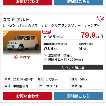
お問い合わせ
詳細はこちら
アルト
スズキ
L 4WD バックカメラ ナビ クリアランスソナー レーンアシスト 衝突被害軽減システム オートライト キーレスエントリー アイドリングストップ 電動格納ミラー シートヒーター CVT ESC
中古車
79.9
万円
支払総額
(税込)
車両本体価格
諸費用
(税込)
(税込)
70.9
9
万円
万円
法定整備：整備付
保証付 (1ヶ月・1000km )
リバティ鯖江店
2021(令和3)年
1.4万km
660cc
年式
走行
排気
車検整備付
ホワイト
無
車検
色
修復
お問い合わせ
詳細はこちら