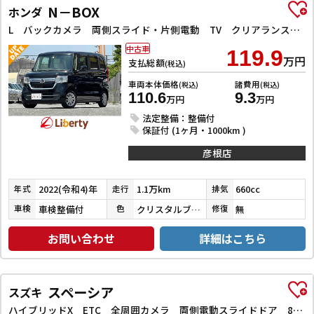
N－BOX
ホンダ
L バックカメラ 両側スライド・片側電動 TV クリアランスソナー オートクルーズコントロール レーンアシスト 衝突被害軽減システム スマートキー アイドリングストップ 電動格納ミラー ベンチシート
中古車
119.9
万円
支払総額
(税込)
車両本体価格
諸費用
(税込)
(税込)
110.6
9.3
万円
万円
法定整備：整備付
保証付 (1ヶ月・1000km )
彦根店
2022(令和4)年
1.1万km
660cc
年式
走行
排気
車検整備付
クリスタルブラックパール
無
車検
色
修復
お問い合わせ
詳細はこちら
スペーシア
スズキ
ハイブリッドX ETC 全周囲カメラ 両側電動スライドドア 8型ナビ TV クリアランスソナー レーンアシスト 衝突被害軽減システム オートライト スマートキー アイドリングストップ 電動格納ミラー