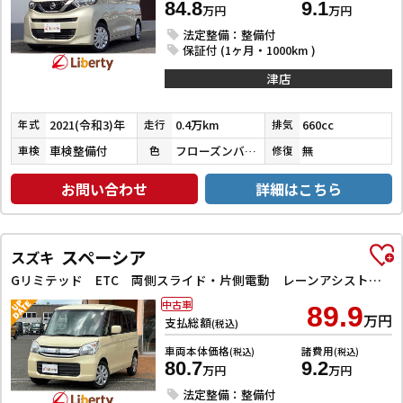
84.8
9.1
万円
万円
法定整備：整備付
保証付 (1ヶ月・1000km )
津店
2021(令和3)年
0.4万km
660cc
年式
走行
排気
車検整備付
フローズンバニラパールメタリック
無
車検
色
修復
お問い合わせ
詳細はこちら
スペーシア
スズキ
Gリミテッド ETC 両側スライド・片側電動 レーンアシスト 衝突被害軽減システム スマートキー アイドリングストップ 電動格納ミラー シートヒーター ベンチシート CVT ESC CD
中古車
89.9
万円
支払総額
(税込)
車両本体価格
諸費用
(税込)
(税込)
80.7
9.2
万円
万円
法定整備：整備付