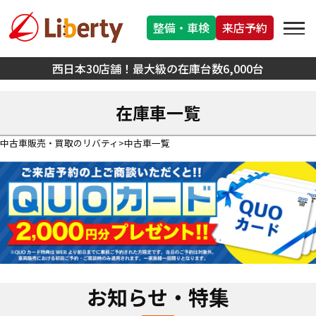
整備・車検
来店予約
西日本30店舗！最大級の在庫台数6,000台
在庫車一覧
中古車販売・買取のリバティ
中古車一覧
お知らせ・特集