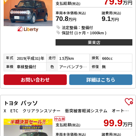
79.9
万円
支払総額
(税込)
車両本体価格
諸費用
(税込)
(税込)
70.8
9.1
万円
万円
法定整備：整備付
保証付 (1ヶ月・1000km )
栗東店
2019(平成31)年
1.5万km
660cc
年式
走行
排気
車検整備付
アーバンブラウンパールメタリック
無
車検
色
修復
お問い合わせ
詳細はこちら
パッソ
トヨタ
X ETC クリアランスソナー 衝突被害軽減システム オートマチックハイビーム オートライト スマートキー アイドリングストップ 電動格納ミラー CVT 盗難防止システム 衝突安全ボディ ベンチシート
中古車
99.9
万円
支払総額
(税込)
車両本体価格
諸費用
(税込)
(税込)