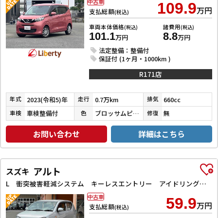
中古車
109.9
万円
支払総額
(税込)
車両本体価格
諸費用
(税込)
(税込)
101.1
8.8
万円
万円
法定整備：整備付
保証付 (1ヶ月・1000km )
R171店
2023(令和5)年
0.7万km
660cc
年式
走行
排気
車検整備付
ブロッサムピンクチタンメタリック
無
車検
色
修復
お問い合わせ
詳細はこちら
アルト
スズキ
L 衝突被害軽減システム キーレスエントリー アイドリングストップ シートヒーター CVT ESC CD ミュージックプレイヤー接続可 エアコン パワーウィンドウ
中古車
59.9
万円
支払総額
(税込)