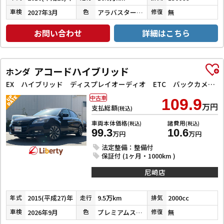
2027年3月
アラバスターシルバーメタリック
無
車検
色
修復
お問い合わせ
詳細はこちら
アコードハイブリッド
ホンダ
EX ハイブリッド ディスプレイオーディオ ETC バックカメラ オートクルーズコントロール レーンアシスト 衝突被害軽減システム オートライト LEDヘッドランプ パワーシート アイドリングストップ
中古車
109.9
万円
支払総額
(税込)
車両本体価格
諸費用
(税込)
(税込)
99.3
10.6
万円
万円
法定整備：整備付
保証付 (1ヶ月・1000km )
尼崎店
2015(平成27)年
9.5万km
2000cc
年式
走行
排気
2026年9月
プレミアムスパークルブラックパール
無
車検
色
修復