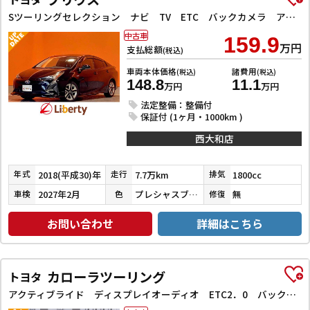
Sツーリングセレクション ナビ TV ETC バックカメラ アルミホイール LEDヘッドランプ スマートキー 電動格納ミラー CVT 盗難防止システム 衝突安全ボディ ABS ESC CD DVD再生
中古車
159.9
万円
支払総額
(税込)
車両本体価格
諸費用
(税込)
(税込)
148.8
11.1
万円
万円
法定整備：整備付
保証付 (1ヶ月・1000km )
西大和店
2018(平成30)年
7.7万km
1800cc
年式
走行
排気
2027年2月
プレシャスブラックパール
無
車検
色
修復
お問い合わせ
詳細はこちら
カローラツーリング
トヨタ
アクティブライド ディスプレイオーディオ ETC2．0 バックカメラ クリアランスソナー オートクルーズコントロール レーンアシスト 衝突被害軽減システム アルミホイール オートマチックハイビーム オートライト