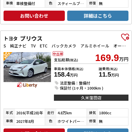
車検整備付
スティールブロンドメタリック
無
車検
色
修復
お問い合わせ
詳細はこちら
プリウス
トヨタ
S 純正ナビ TV ETC バックカメラ アルミホイール オートマチックハイビーム LEDヘッドランプ CVT スマートキー 電動格納ミラー 盗難防止システム CD
中古車
169.9
万円
支払総額
(税込)
車両本体価格
諸費用
(税込)
(税込)
158.4
11.5
万円
万円
法定整備：整備付
保証付 (1ヶ月・1000km )
久米窪田店
2016(平成28)年
4.8万km
1800cc
年式
走行
排気
2027年8月
ホワイトパールクリスタルシャイン
無
車検
色
修復