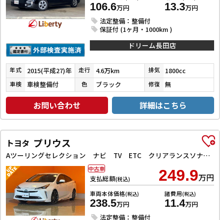
106.6
13.3
万円
万円
法定整備：整備付
保証付 (1ヶ月・1000km )
ドリーム長田店
2015(平成27)年
4.6万km
1800cc
年式
走行
排気
車検整備付
ブラック
無
車検
色
修復
お問い合わせ
詳細はこちら
プリウス
トヨタ
Aツーリングセレクション ナビ TV ETC クリアランスソナー レーンアシスト オートクルーズコントロール パークアシスト 衝突被害軽減システム バックカメラ アルミホイール オートマチックハイビーム
中古車
249.9
万円
支払総額
(税込)
車両本体価格
諸費用
(税込)
(税込)
238.5
11.4
万円
万円
法定整備：整備付