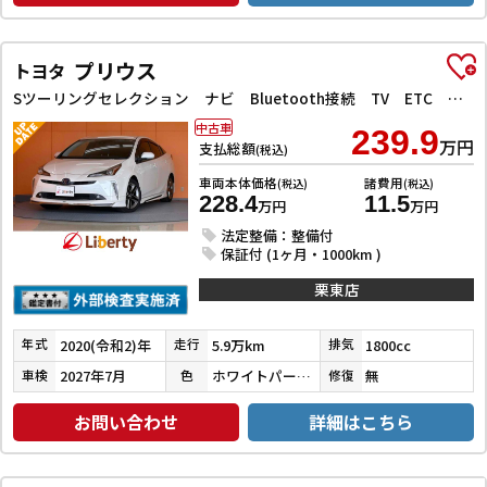
プリウス
トヨタ
Sツーリングセレクション ナビ Bluetooth接続 TV ETC バックカメラ クリアランスソナー オートクルーズコントロール レーンアシスト 衝突被害軽減システム アルミホイール オートマチックハイビーム オートライト
中古車
239.9
万円
支払総額
(税込)
車両本体価格
諸費用
(税込)
(税込)
228.4
11.5
万円
万円
法定整備：整備付
保証付 (1ヶ月・1000km )
栗東店
2020(令和2)年
5.9万km
1800cc
年式
走行
排気
2027年7月
ホワイトパールクリスタルシャイン
無
車検
色
修復
お問い合わせ
詳細はこちら