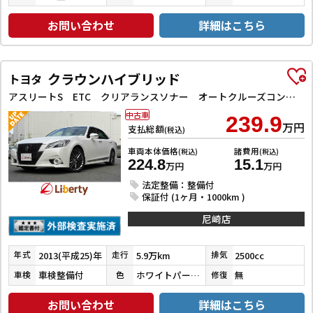
お問い合わせ
詳細はこちら
クラウンハイブリッド
トヨタ
アスリートS ETC クリアランスソナー オートクルーズコントロール ナビ アルミホイール HID サンルーフ CVT スマートキー 電動格納ミラー 盗難防止システム 衝突安全ボディ ABS
中古車
239.9
万円
支払総額
(税込)
車両本体価格
諸費用
(税込)
(税込)
224.8
15.1
万円
万円
法定整備：整備付
保証付 (1ヶ月・1000km )
尼崎店
2013(平成25)年
5.9万km
2500cc
年式
走行
排気
車検整備付
ホワイトパールクリスタルシャイン
無
車検
色
修復
お問い合わせ
詳細はこちら