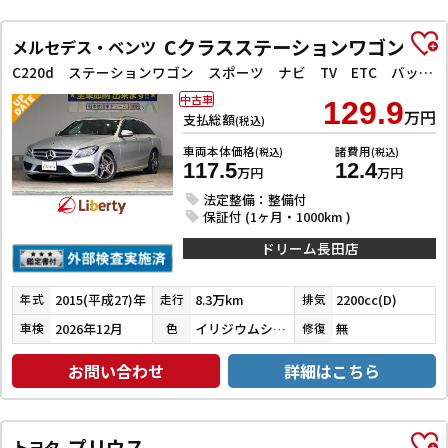
Cクラスステーションワゴン
メルセデス・ベンツ
C220d ステーションワゴン スポーツ ナビ TV ETC バックカメラ クリアランスソナー オートクルーズコントロール 衝突被害軽減システム アルミホイール オートライト ヘッドライトウォッシャー パワーシート
中古車
129.9
万円
支払総額
(税込)
車両本体価格
諸費用
(税込)
(税込)
117.5
12.4
万円
万円
法定整備：整備付
保証付 (1ヶ月・1000km )
ドリーム長田店
2015(平成27)年
8.3万km
2200cc(D)
年式
走行
排気
2026年12月
イリジウムシルバーメタリック
無
車検
色
修復
お問い合わせ
詳細はこちら
プリウス
トヨタ