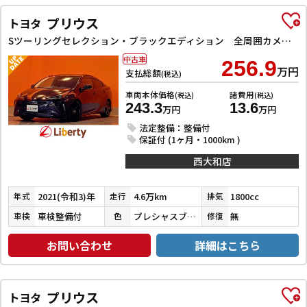
プリウス
トヨタ
Sツーリングセレクション・ブラックエディション 全周囲カメラ ナビ TV クリアランスソナー オートクルーズコントロール レーンアシスト 衝突被害軽減システム アルミホイール オートマチックハイビーム オートライト
中古車
256.9
万円
支払総額
(税込)
車両本体価格
諸費用
(税込)
(税込)
243.3
13.6
万円
万円
法定整備：整備付
保証付 (1ヶ月・1000km )
西大和店
2021(令和3)年
4.6万km
1800cc
年式
走行
排気
車検整備付
プレシャスブラックパール
無
車検
色
修復
お問い合わせ
詳細はこちら
プリウス
トヨタ