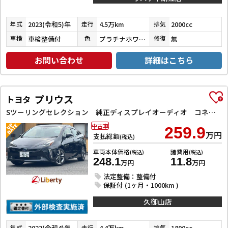
2023(令和5)年
4.5万km
2000cc
年式
走行
排気
車検整備付
プラチナホワイトパールマイカ
無
車検
色
修復
お問い合わせ
詳細はこちら
プリウス
トヨタ
Sツーリングセレクション 純正ディスプレイオーディオ コネクテッドナビ ETC クリアランスソナー レーンアシスト オートクルーズコントロール 衝突被害軽減システム バックカメラ アルミホイール オートマチックハイビーム
中古車
259.9
万円
支払総額
(税込)
車両本体価格
諸費用
(税込)
(税込)
248.1
11.8
万円
万円
法定整備：整備付
保証付 (1ヶ月・1000km )
久御山店
2022(令和4)年
4.4万km
1800cc
年式
走行
排気