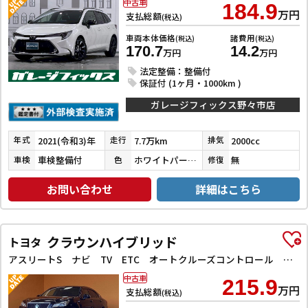
中古車
184.9
万円
支払総額
(税込)
車両本体価格
諸費用
(税込)
(税込)
170.7
14.2
万円
万円
法定整備：整備付
保証付 (1ヶ月・1000km )
ガレージフィックス野々市店
2021(令和3)年
7.7万km
2000cc
年式
走行
排気
車検整備付
ホワイトパールクリスタルシャイン
無
車検
色
修復
お問い合わせ
詳細はこちら
クラウンハイブリッド
トヨタ
アスリートS ナビ TV ETC オートクルーズコントロール アルミホイール オートライト HID CVT シートヒーター スマートキー アイドリングストップ 電動格納ミラー
中古車
215.9
万円
支払総額
(税込)