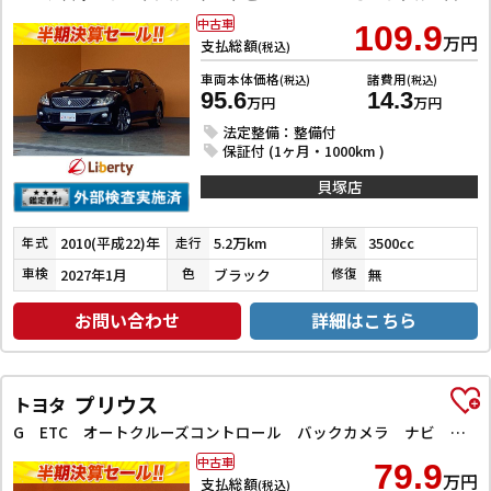
中古車
109.9
万円
支払総額
(税込)
車両本体価格
諸費用
(税込)
(税込)
95.6
14.3
万円
万円
法定整備：整備付
保証付 (1ヶ月・1000km )
貝塚店
2010(平成22)年
5.2万km
3500cc
年式
走行
排気
2027年1月
ブラック
無
車検
色
修復
お問い合わせ
詳細はこちら
プリウス
トヨタ
G ETC オートクルーズコントロール バックカメラ ナビ アルミホイール オートライト HID CVT スマートキー アイドリングストップ 電動格納ミラー 盗難防止システム
中古車
79.9
万円
支払総額
(税込)