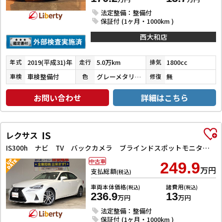
法定整備：整備付
保証付 (1ヶ月・1000km )
西大和店
2019(平成31)年
5.0万km
1800cc
年式
走行
排気
車検整備付
グレーメタリック
無
車検
色
修復
お問い合わせ
詳細はこちら
IS
レクサス
IS300h ナビ TV バックカメラ ブラインドスポットモニター クリアランスソナー レーンアシスト オートクルーズコントロール 衝突被害軽減システム アルミホイール LEDヘッドランプ パワーシート
中古車
249.9
万円
支払総額
(税込)
車両本体価格
諸費用
(税込)
(税込)
236.9
13
万円
万円
法定整備：整備付
保証付 (1ヶ月・1000km )