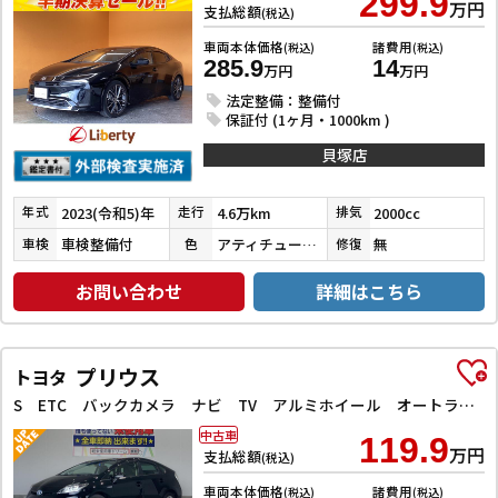
299.9
万円
支払総額
(税込)
車両本体価格
諸費用
(税込)
(税込)
285.9
14
万円
万円
法定整備：整備付
保証付 (1ヶ月・1000km )
貝塚店
2023(令和5)年
4.6万km
2000cc
年式
走行
排気
車検整備付
アティチュードブラックマイカ
無
車検
色
修復
お問い合わせ
詳細はこちら
プリウス
トヨタ
S ETC バックカメラ ナビ TV アルミホイール オートライト HID スマートキー 電動格納ミラー CVT 盗難防止システム 衝突安全ボディ ABS ESC CD DVD再生
中古車
119.9
万円
支払総額
(税込)
車両本体価格
諸費用
(税込)
(税込)