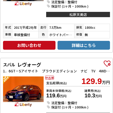
法定整備：整備付
保証付 (1ヶ月・1000km )
松原天美店
2017(平成29)年
7.5万km
1800cc
年式
走行
排気
車検整備付
ホワイトパールクリスタルシャイン
無
車検
色
修復
お問い合わせ
詳細はこちら
レヴォーグ
スバル
1．6GT－Sアイサイト プラウドエディション ナビ TV 4WD ETC バックカメラ オートクルーズコントロール レーンアシスト 衝突被害軽減システム アルミホイール オートライト LEDヘッドランプ
中古車
129.9
万円
支払総額
(税込)
車両本体価格
諸費用
(税込)
(税込)
119.6
10.3
万円
万円
法定整備：整備付
保証付 (1ヶ月・1000km )