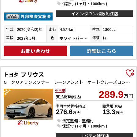
保証付 (1ヶ月・1000km )
イオンタウン松阪船江店
2020(令和2)年
4.5万km
1800cc
年式
走行
排気
2027年5月
ホワイトパールクリスタルシャイン
無
車検
色
修復
お問い合わせ
詳細はこちら
プリウス
トヨタ
G クリアランスソナー レーンアシスト オートクルーズコントロール 衝突被害軽減システム バックカメラ ナビ アルミホイール オートマチックハイビーム オートライト LEDヘッドランプ
中古車
289.9
万円
支払総額
(税込)
車両本体価格
諸費用
(税込)
(税込)
276.6
13.3
万円
万円
法定整備：整備付
保証付 (1ヶ月・1000km )
リバティ鯖江店