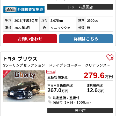
ドリーム長田店
2018(平成30)年
5.0万km
2500cc
年式
走行
排気
2027年3月
ソニッククォーツ
無
車検
色
修復
お問い合わせ
詳細はこちら
プリウス
トヨタ
Sツーリングセレクション ドライブレコーダー クリアランスソナー レーンアシスト オートクルーズコントロール 衝突被害軽減システム 全周囲カメラ アルミホイール オートライト LEDヘッドランプ CVT シートヒーター
中古車
279.6
万円
支払総額
(税込)
車両本体価格
諸費用
(税込)
(税込)
267.0
12.6
万円
万円
法定整備：整備付
保証付 (1ヶ月・1000km )
神戸店