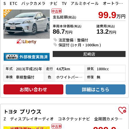
S ETC バックカメラ ナビ TV アルミホイール オートライト HID スマートキー 電動格納ミラー CVT 盗難防止システム 衝突安全ボディ ABS ESC CD Bluetooth エアコン
中古車
99.9
万円
支払総額
(税込)
車両本体価格
諸費用
(税込)
(税込)
86.7
13.2
万円
万円
法定整備：整備付
保証付 (1ヶ月・1000km )
尼崎店
2013(平成25)年
4.6万km
1800cc
年式
走行
排気
車検整備付
ホワイトパールクリスタルシャイン
無
車検
色
修復
お問い合わせ
詳細はこちら
プリウス
トヨタ
Z ディスプレイオーディオ コネクテッドナビ 全周囲カメラ ETC2．0 レーンアシスト クルーズコントロール パークアシスト 衝突被害軽減システム アルミホイール LEDヘッドランプ 電動リアゲート
中古車