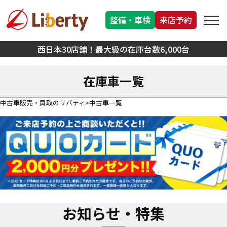
整備・車検
来店予約
西日本30店舗！最大級の在庫台数6,000台
在庫車一覧
中古車販売・買取のリバティ
中古車一覧
お知らせ・特集