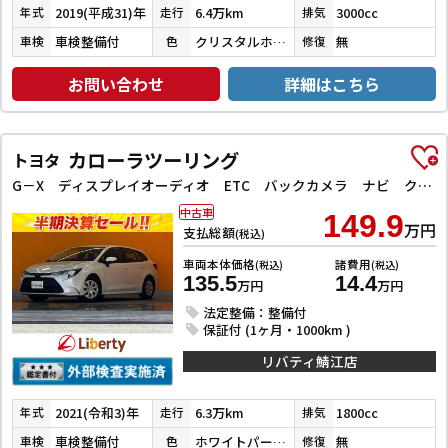
2019(平成31)年
6.4万km
3000cc
年式
走行
排気
車検整備付
クリスタルホワイトパール３コートパール
無
車検
色
修復
お問い合わせ
詳細はこちら
カローラツーリング
トヨタ
G－X ディスプレイオーディオ ETC バックカメラ ナビ クリアランスソナー オートクルーズコントロール レーンアシスト 衝突被害軽減システム オートマチックハイビーム オートライト LEDヘッドランプ
中古車
149.9
万円
支払総額
(税込)
車両本体価格
諸費用
(税込)
(税込)
135.5
14.4
万円
万円
法定整備：整備付
保証付 (1ヶ月・1000km )
リバティ鯖江店
2021(令和3)年
6.3万km
1800cc
年式
走行
排気
車検整備付
ホワイトパールクリスタルシャイン
無
車検
色
修復