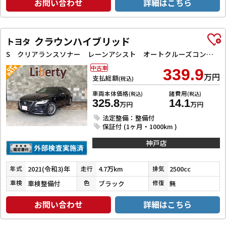
お問い合わせ
詳細はこちら
クラウンハイブリッド
トヨタ
S クリアランスソナー レーンアシスト オートクルーズコントロール 衝突被害軽減システム 全周囲カメラ カーナビ アルミホイール オートライト LEDヘッドランプ CVT シートヒーター シートエアコン
中古車
339.9
万円
支払総額
(税込)
車両本体価格
諸費用
(税込)
(税込)
325.8
14.1
万円
万円
法定整備：整備付
保証付 (1ヶ月・1000km )
神戸店
2021(令和3)年
4.7万km
2500cc
年式
走行
排気
車検整備付
ブラック
無
車検
色
修復
お問い合わせ
詳細はこちら