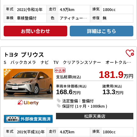
2021(令和3)年
4.9万km
1800cc
年式
走行
排気
車検整備付
アティチュードブラックマイカ
無
車検
色
修復
お問い合わせ
詳細はこちら
プリウス
トヨタ
S バックカメラ ナビ TV クリアランスソナー オートクルーズコントロール レーンアシスト 衝突被害軽減システム オートマチックハイビーム オートライト LEDヘッドランプ
中古車
181.9
万円
支払総額
(税込)
車両本体価格
諸費用
(税込)
(税込)
168.6
13.3
万円
万円
法定整備：整備付
保証付 (1ヶ月・1000km )
松原天美店
2019(平成31)年
4.8万km
1800cc
年式
走行
排気