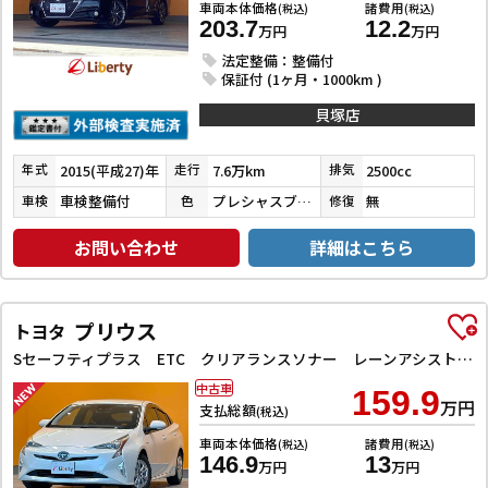
車両本体価格
諸費用
(税込)
(税込)
203.7
12.2
万円
万円
法定整備：整備付
保証付 (1ヶ月・1000km )
貝塚店
2015(平成27)年
7.6万km
2500cc
年式
走行
排気
車検整備付
プレシャスブラックパール
無
車検
色
修復
お問い合わせ
詳細はこちら
プリウス
トヨタ
Sセーフティプラス ETC クリアランスソナー レーンアシスト オートクルーズコントロール パークアシスト 衝突被害軽減システム バックカメラ TV アルミホイール オートマチックハイビーム
中古車
159.9
万円
支払総額
(税込)
車両本体価格
諸費用
(税込)
(税込)
146.9
13
万円
万円