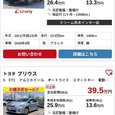
26.4
13.3
万円
万円
法定整備：整備付
保証付 (1ヶ月・1000km )
ドリーム熊本インター店
2011(平成23)年
15.9万km
1800cc
年式
走行
排気
2026年9月
ブラック
無
車検
色
修復
お問い合わせ
詳細はこちら
プリウス
トヨタ
S ETC アルミホイール オートライト スマートキー 電動格納ミラー CVT 盗難防止システム 衝突安全ボディ ABS ESC CD エアコン パワーステアリング
中古車
39.5
万円
支払総額
(税込)
車両本体価格
諸費用
(税込)
(税込)
25.9
13.6
万円
万円
法定整備：整備付