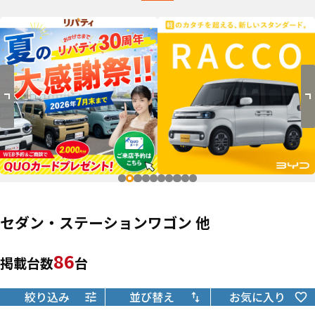
セダン・ステーションワゴン 他
86
掲載台数
台
絞り込み
並び替え
お気に入り