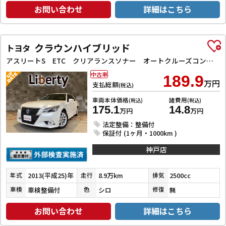
お問い合わせ
詳細はこちら
クラウンハイブリッド
トヨタ
アスリートS ETC クリアランスソナー オートクルーズコントロール バックカメラ ナビ TV アルミホイール オートライト HID CVT スマートキー 電動格納ミラー 盗難防止システム
中古車
189.9
万円
支払総額
(税込)
車両本体価格
諸費用
(税込)
(税込)
175.1
14.8
万円
万円
法定整備：整備付
保証付 (1ヶ月・1000km )
神戸店
2013(平成25)年
8.9万km
2500cc
年式
走行
排気
車検整備付
シロ
無
車検
色
修復
お問い合わせ
詳細はこちら