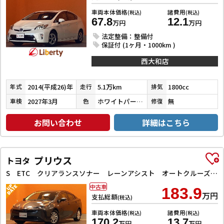
車両本体価格
諸費用
(税込)
(税込)
67.8
12.1
万円
万円
法定整備：整備付
保証付 (1ヶ月・1000km )
西大和店
2014(平成26)年
5.1万km
1800cc
年式
走行
排気
2027年3月
ホワイトパールクリスタルシャイン
無
車検
色
修復
お問い合わせ
詳細はこちら
プリウス
トヨタ
S ETC クリアランスソナー レーンアシスト オートクルーズコントロール 衝突被害軽減システム バックカメラ ナビ アルミホイール オートマチックハイビーム オートライト
中古車
183.9
万円
支払総額
(税込)
車両本体価格
諸費用
(税込)
(税込)
170.2
13.7
万円
万円