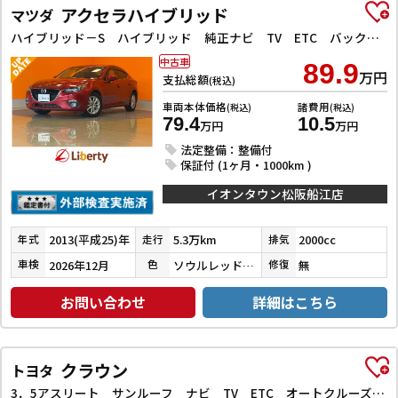
アクセラハイブリッド
マツダ
ハイブリッド－S ハイブリッド 純正ナビ TV ETC バックカメラ クリアランスソナー オートクルーズコントロール オートライト HID スマートキー 電動格納ミラー CVT 盗難防止システム 衝突安全ボディ
中古車
89.9
万円
支払総額
(税込)
車両本体価格
諸費用
(税込)
(税込)
79.4
10.5
万円
万円
法定整備：整備付
保証付 (1ヶ月・1000km )
イオンタウン松阪船江店
2013(平成25)年
5.3万km
2000cc
年式
走行
排気
2026年12月
ソウルレッドプレミアムメタリック
無
車検
色
修復
お問い合わせ
詳細はこちら
クラウン
トヨタ
3．5アスリート サンルーフ ナビ TV ETC オートクルーズコントロール バックカメラ アルミホイール オートライト HID AT シートヒーター シートエアコン スマートキー 電動格納ミラー 盗難防止システム