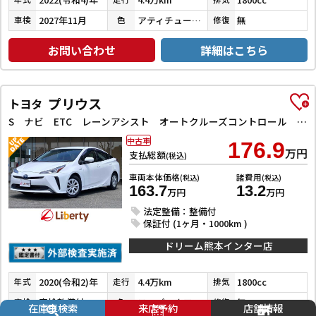
2027年11月
アティチュードブラックマイカ
無
車検
色
修復
お問い合わせ
詳細はこちら
プリウス
トヨタ
S ナビ ETC レーンアシスト オートクルーズコントロール 衝突被害軽減システム バックカメラ アルミホイール オートマチックハイビーム オートライト LEDヘッドランプ CVT スマートキー
中古車
176.9
万円
支払総額
(税込)
車両本体価格
諸費用
(税込)
(税込)
163.7
13.2
万円
万円
法定整備：整備付
保証付 (1ヶ月・1000km )
ドリーム熊本インター店
2020(令和2)年
4.4万km
1800cc
年式
走行
排気
車検整備付
スーパーホワイトⅡ
無
車検
色
修復
在庫車検索
来店予約
店舗情報