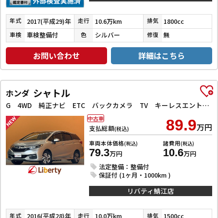
2017(平成29)年
10.6万km
1800cc
年式
走行
排気
車検整備付
シルバー
無
車検
色
修復
お問い合わせ
詳細はこちら
シャトル
ホンダ
G 4WD 純正ナビ ETC バックカメラ TV キーレスエントリー アイドリングストップ 電動格納ミラー CVT 盗難防止システム 衝突安全ボディ ABS ESC エアコン パワーステアリング
中古車
89.9
万円
支払総額
(税込)
車両本体価格
諸費用
(税込)
(税込)
79.3
10.6
万円
万円
法定整備：整備付
保証付 (1ヶ月・1000km )
リバティ鯖江店
2016(平成28)年
10.0万km
1500cc
年式
走行
排気