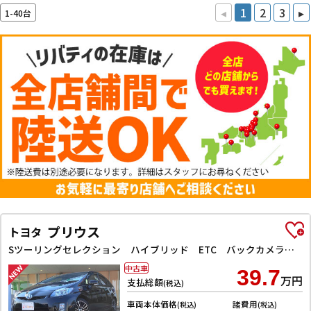
◂
1
2
3
▸
1-40台
プリウス
トヨタ
Sツーリングセレクション ハイブリッド ETC バックカメラ ナビ オートライト LEDヘッドランプ ヘッドライトウォッシャー スマートキー 電動格納ミラー CVT 盗難防止システム 衝突安全ボディ アルミホイール
中古車
39.7
万円
支払総額
(税込)
車両本体価格
諸費用
(税込)
(税込)