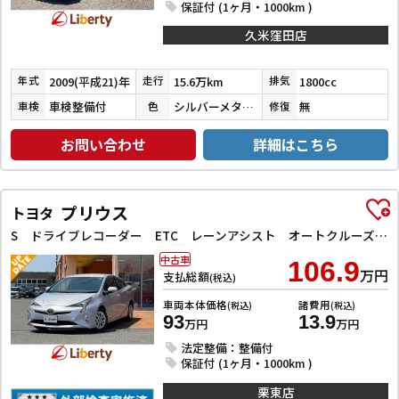
保証付 (1ヶ月・1000km )
久米窪田店
2009(平成21)年
15.6万km
1800cc
年式
走行
排気
車検整備付
シルバーメタリック
無
車検
色
修復
お問い合わせ
詳細はこちら
プリウス
トヨタ
S ドライブレコーダー ETC レーンアシスト オートクルーズコントロール バックカメラ ナビ TV アルミホイール オートマチックハイビーム LEDヘッドランプ CVT スマートキー 電動格納ミラー
中古車
106.9
万円
支払総額
(税込)
車両本体価格
諸費用
(税込)
(税込)
93
13.9
万円
万円
法定整備：整備付
保証付 (1ヶ月・1000km )
栗東店