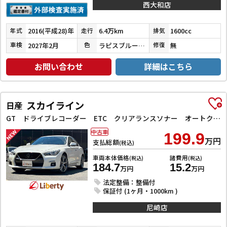
西大和店
2016(平成28)年
6.4万km
1600cc
年式
走行
排気
2027年2月
ラピスブルーパール
無
車検
色
修復
お問い合わせ
詳細はこちら
スカイライン
日産
GT ドライブレコーダー ETC クリアランスソナー オートクルーズコントロール 衝突被害軽減システム 全周囲カメラ ナビ TV アルミホイール オートライト LEDヘッドランプ サンルーフ AT
中古車
199.9
万円
支払総額
(税込)
車両本体価格
諸費用
(税込)
(税込)
184.7
15.2
万円
万円
法定整備：整備付
保証付 (1ヶ月・1000km )
尼崎店