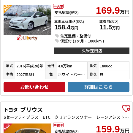
中古車
169.9
万円
支払総額
(税込)
車両本体価格
諸費用
(税込)
(税込)
158.4
11.5
万円
万円
法定整備：整備付
保証付 (1ヶ月・1000km )
久米窪田店
2016(平成28)年
4.8万km
1800cc
年式
走行
排気
2027年8月
ホワイトパールクリスタルシャイン
無
車検
色
修復
お問い合わせ
詳細はこちら
プリウス
トヨタ
Sセーフティプラス ETC クリアランスソナー レーンアシスト オートクルーズコントロール パークアシスト 衝突被害軽減システム バックカメラ TV アルミホイール オートマチックハイビーム
中古車
159.9
万円
支払総額
(税込)