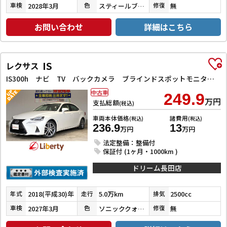
2028年3月
スティールブロンドメタリック
無
車検
色
修復
お問い合わせ
詳細はこちら
IS
レクサス
IS300h ナビ TV バックカメラ ブラインドスポットモニター クリアランスソナー レーンアシスト オートクルーズコントロール 衝突被害軽減システム アルミホイール LEDヘッドランプ パワーシート
中古車
249.9
万円
支払総額
(税込)
車両本体価格
諸費用
(税込)
(税込)
236.9
13
万円
万円
法定整備：整備付
保証付 (1ヶ月・1000km )
ドリーム長田店
2018(平成30)年
5.0万km
2500cc
年式
走行
排気
2027年3月
ソニッククォーツ
無
車検
色
修復