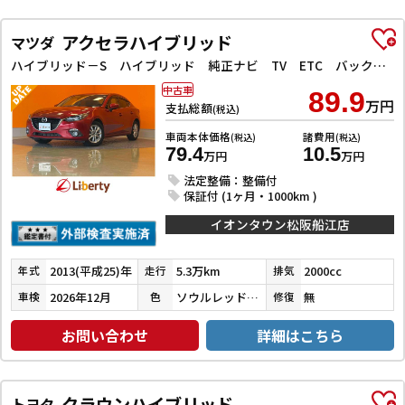
アクセラハイブリッド
マツダ
ハイブリッド－S ハイブリッド 純正ナビ TV ETC バックカメラ クリアランスソナー オートクルーズコントロール オートライト HID スマートキー 電動格納ミラー CVT 盗難防止システム 衝突安全ボディ
中古車
89.9
万円
支払総額
(税込)
車両本体価格
諸費用
(税込)
(税込)
79.4
10.5
万円
万円
法定整備：整備付
保証付 (1ヶ月・1000km )
イオンタウン松阪船江店
2013(平成25)年
5.3万km
2000cc
年式
走行
排気
2026年12月
ソウルレッドプレミアムメタリック
無
車検
色
修復
お問い合わせ
詳細はこちら
クラウンハイブリッド
トヨタ