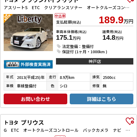
アスリートS ETC クリアランスソナー オートクルーズコントロール バックカメラ ナビ TV アルミホイール オートライト HID CVT スマートキー 電動格納ミラー 盗難防止システム
中古車
189.9
万円
支払総額
(税込)
車両本体価格
諸費用
(税込)
(税込)
175.1
14.8
万円
万円
法定整備：整備付
保証付 (1ヶ月・1000km )
神戸店
2013(平成25)年
8.9万km
2500cc
年式
走行
排気
車検整備付
シロ
無
車検
色
修復
お問い合わせ
詳細はこちら
プリウス
トヨタ
G ETC オートクルーズコントロール バックカメラ ナビ アルミホイール オートライト HID CVT スマートキー アイドリングストップ 電動格納ミラー 盗難防止システム