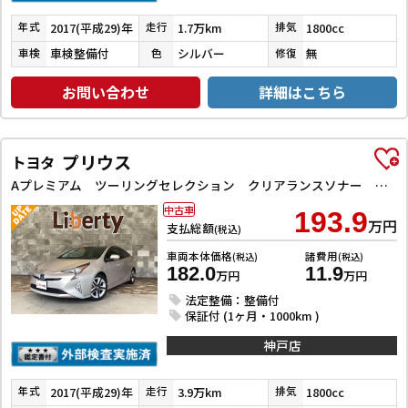
2017(平成29)年
1.7万km
1800cc
年式
走行
排気
車検整備付
シルバー
無
車検
色
修復
お問い合わせ
詳細はこちら
プリウス
トヨタ
Aプレミアム ツーリングセレクション クリアランスソナー レーンアシスト オートクルーズコントロール パークアシスト 衝突被害軽減システム バックカメラ ナビ TV アルミホイール オートマチックハイビーム オートライト
中古車
193.9
万円
支払総額
(税込)
車両本体価格
諸費用
(税込)
(税込)
182.0
11.9
万円
万円
法定整備：整備付
保証付 (1ヶ月・1000km )
神戸店
2017(平成29)年
3.9万km
1800cc
年式
走行
排気