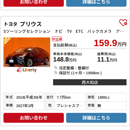
お問い合わせ
詳細はこちら
プリウス
トヨタ
Sツーリングセレクション ナビ TV ETC バックカメラ アルミホイール LEDヘッドランプ スマートキー 電動格納ミラー CVT 盗難防止システム 衝突安全ボディ ABS ESC CD DVD再生
中古車
159.9
万円
支払総額
(税込)
車両本体価格
諸費用
(税込)
(税込)
148.8
11.1
万円
万円
法定整備：整備付
保証付 (1ヶ月・1000km )
西大和店
2018(平成30)年
7.7万km
1800cc
年式
走行
排気
2027年2月
プレシャスブラックパール
無
車検
色
修復
お問い合わせ
詳細はこちら