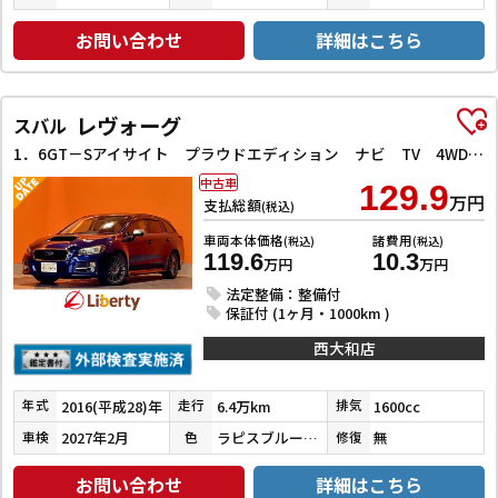
お問い合わせ
詳細はこちら
レヴォーグ
スバル
1．6GT－Sアイサイト プラウドエディション ナビ TV 4WD ETC バックカメラ オートクルーズコントロール レーンアシスト 衝突被害軽減システム アルミホイール オートライト LEDヘッドランプ
中古車
129.9
万円
支払総額
(税込)
車両本体価格
諸費用
(税込)
(税込)
119.6
10.3
万円
万円
法定整備：整備付
保証付 (1ヶ月・1000km )
西大和店
2016(平成28)年
6.4万km
1600cc
年式
走行
排気
2027年2月
ラピスブルーパール
無
車検
色
修復
お問い合わせ
詳細はこちら