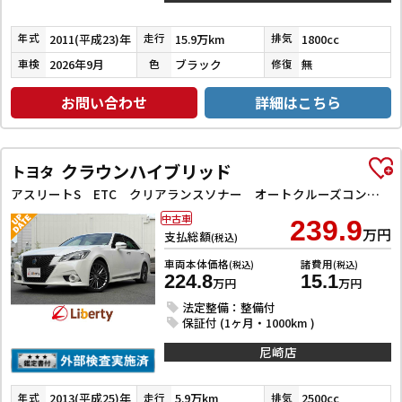
2011(平成23)年
15.9万km
1800cc
年式
走行
排気
2026年9月
ブラック
無
車検
色
修復
お問い合わせ
詳細はこちら
クラウンハイブリッド
トヨタ
アスリートS ETC クリアランスソナー オートクルーズコントロール ナビ アルミホイール HID サンルーフ CVT スマートキー 電動格納ミラー 盗難防止システム 衝突安全ボディ ABS
中古車
239.9
万円
支払総額
(税込)
車両本体価格
諸費用
(税込)
(税込)
224.8
15.1
万円
万円
法定整備：整備付
保証付 (1ヶ月・1000km )
尼崎店
2013(平成25)年
5.9万km
2500cc
年式
走行
排気