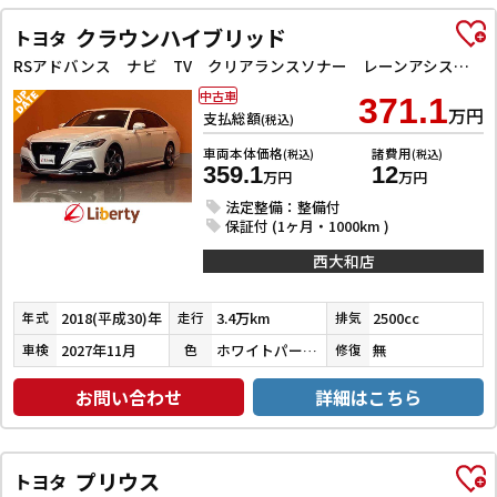
クラウンハイブリッド
トヨタ
RSアドバンス ナビ TV クリアランスソナー レーンアシスト オートクルーズコントロール 衝突被害軽減システム バックカメラ アルミホイール オートライト LEDヘッドランプ CVT シートヒーター スマートキー
中古車
371.1
万円
支払総額
(税込)
車両本体価格
諸費用
(税込)
(税込)
359.1
12
万円
万円
法定整備：整備付
保証付 (1ヶ月・1000km )
西大和店
2018(平成30)年
3.4万km
2500cc
年式
走行
排気
2027年11月
ホワイトパールクリスタルシャイン
無
車検
色
修復
お問い合わせ
詳細はこちら
プリウス
トヨタ