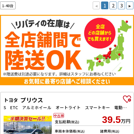
◂
1
2
3
▸
1-40台
プリウス
トヨタ
S ETC アルミホイール オートライト スマートキー 電動格納ミラー CVT 盗難防止システム 衝突安全ボディ ABS ESC CD エアコン パワーステアリング
中古車
39.5
万円
支払総額
(税込)
車両本体価格
諸費用
(税込)
(税込)