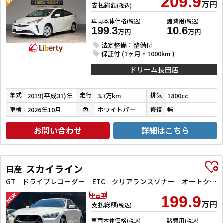
209.9
万円
支払総額
(税込)
車両本体価格
諸費用
(税込)
(税込)
199.3
10.6
万円
万円
法定整備：整備付
保証付 (1ヶ月・1000km )
ドリーム長田店
2019(平成31)年
3.7万km
1800cc
年式
走行
排気
2026年10月
ホワイトパールクリスタルシャイン
無
車検
色
修復
お問い合わせ
詳細はこちら
スカイライン
日産
GT ドライブレコーダー ETC クリアランスソナー オートクルーズコントロール 衝突被害軽減システム 全周囲カメラ ナビ TV アルミホイール オートライト LEDヘッドランプ サンルーフ AT
中古車
199.9
万円
支払総額
(税込)
車両本体価格
諸費用
(税込)
(税込)