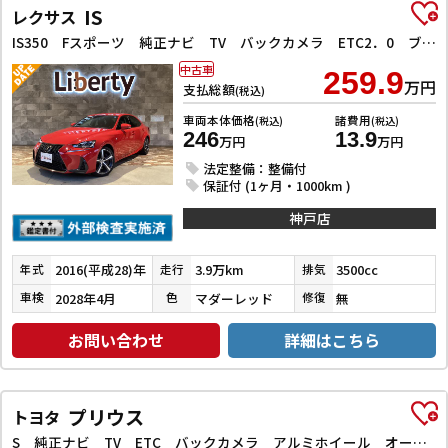
IS
レクサス
IS350 Fスポーツ 純正ナビ TV バックカメラ ETC2．0 ブラインドスポットモニター クリアランスソナー レーンアシスト オートクルーズコントロール 衝突被害軽減システム アルミホイール オートマチックハイビーム
中古車
259.9
万円
支払総額
(税込)
車両本体価格
諸費用
(税込)
(税込)
246
13.9
万円
万円
法定整備：整備付
保証付 (1ヶ月・1000km )
神戸店
2016(平成28)年
3.9万km
3500cc
年式
走行
排気
2028年4月
マダーレッド
無
車検
色
修復
お問い合わせ
詳細はこちら
プリウス
トヨタ
S 純正ナビ TV ETC バックカメラ アルミホイール オートマチックハイビーム LEDヘッドランプ CVT スマートキー 電動格納ミラー 盗難防止システム CD