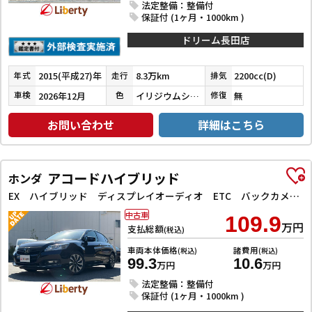
法定整備：整備付
保証付 (1ヶ月・1000km )
ドリーム長田店
2015(平成27)年
8.3万km
2200cc(D)
年式
走行
排気
2026年12月
イリジウムシルバーメタリック
無
車検
色
修復
お問い合わせ
詳細はこちら
アコードハイブリッド
ホンダ
EX ハイブリッド ディスプレイオーディオ ETC バックカメラ オートクルーズコントロール レーンアシスト 衝突被害軽減システム オートライト LEDヘッドランプ パワーシート アイドリングストップ
中古車
109.9
万円
支払総額
(税込)
車両本体価格
諸費用
(税込)
(税込)
99.3
10.6
万円
万円
法定整備：整備付
保証付 (1ヶ月・1000km )