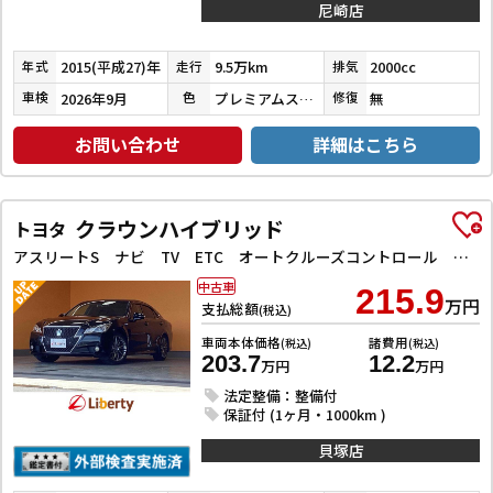
尼崎店
2015(平成27)年
9.5万km
2000cc
年式
走行
排気
2026年9月
プレミアムスパークルブラックパール
無
車検
色
修復
お問い合わせ
詳細はこちら
クラウンハイブリッド
トヨタ
アスリートS ナビ TV ETC オートクルーズコントロール アルミホイール オートライト HID CVT シートヒーター スマートキー アイドリングストップ 電動格納ミラー
中古車
215.9
万円
支払総額
(税込)
車両本体価格
諸費用
(税込)
(税込)
203.7
12.2
万円
万円
法定整備：整備付
保証付 (1ヶ月・1000km )
貝塚店