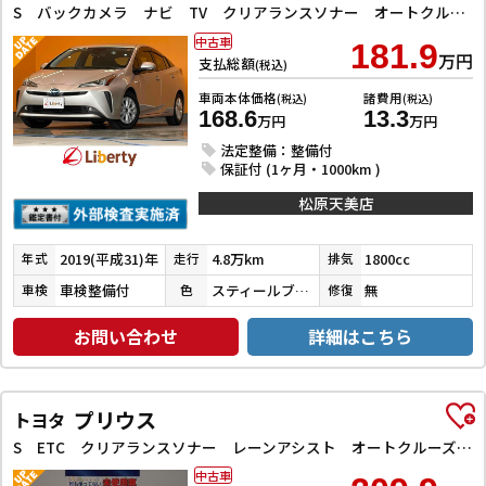
S バックカメラ ナビ TV クリアランスソナー オートクルーズコントロール レーンアシスト 衝突被害軽減システム オートマチックハイビーム オートライト LEDヘッドランプ
中古車
181.9
万円
支払総額
(税込)
車両本体価格
諸費用
(税込)
(税込)
168.6
13.3
万円
万円
法定整備：整備付
保証付 (1ヶ月・1000km )
松原天美店
2019(平成31)年
4.8万km
1800cc
年式
走行
排気
車検整備付
スティールブロンドメタリック
無
車検
色
修復
お問い合わせ
詳細はこちら
プリウス
トヨタ
S ETC クリアランスソナー レーンアシスト オートクルーズコントロール 衝突被害軽減システム バックカメラ ナビ TV アルミホイール オートライト LEDヘッドランプ CVT
中古車