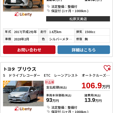
法定整備：整備付
保証付 (1ヶ月・1000km )
松原天美店
2017(平成29)年
1.6万km
1500cc
年式
走行
排気
2028年2月
シルバーメタリック
無
車検
色
修復
お問い合わせ
詳細はこちら
プリウス
トヨタ
S ドライブレコーダー ETC レーンアシスト オートクルーズコントロール バックカメラ ナビ TV アルミホイール オートマチックハイビーム LEDヘッドランプ CVT スマートキー 電動格納ミラー
中古車
106.9
万円
支払総額
(税込)
車両本体価格
諸費用
(税込)
(税込)
93
13.9
万円
万円
法定整備：整備付
保証付 (1ヶ月・1000km )