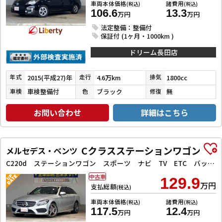
車両本体価格
諸費用
(税込)
(税込)
106.6
13.3
万円
万円
法定整備：整備付
保証付 (1ヶ月・1000km )
ドリーム長田店
2015(平成27)年
4.6万km
1800cc
年式
走行
排気
車検整備付
ブラック
無
車検
色
修復
お問い合わせ
詳細はこちら
Cクラスステーションワゴン
メルセデス・ベンツ
C220d ステーションワゴン スポーツ ナビ TV ETC バックカメラ クリアランスソナー オートクルーズコントロール 衝突被害軽減システム アルミホイール オートライト ヘッドライトウォッシャー パワーシート
中古車
129.9
万円
支払総額
(税込)
車両本体価格
諸費用
(税込)
(税込)
117.5
12.4
万円
万円