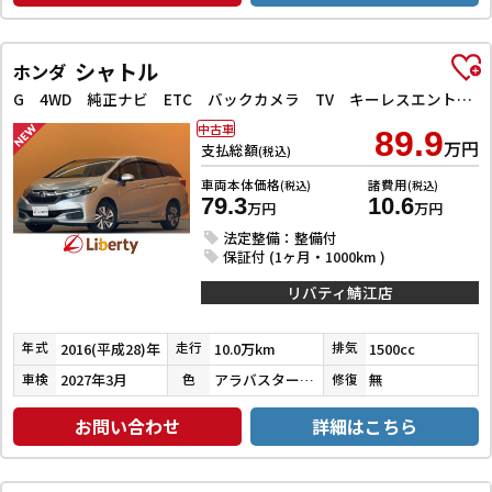
シャトル
ホンダ
G 4WD 純正ナビ ETC バックカメラ TV キーレスエントリー アイドリングストップ 電動格納ミラー CVT 盗難防止システム 衝突安全ボディ ABS ESC エアコン パワーステアリング
中古車
89.9
万円
支払総額
(税込)
車両本体価格
諸費用
(税込)
(税込)
79.3
10.6
万円
万円
法定整備：整備付
保証付 (1ヶ月・1000km )
リバティ鯖江店
2016(平成28)年
10.0万km
1500cc
年式
走行
排気
2027年3月
アラバスターシルバーメタリック
無
車検
色
修復
お問い合わせ
詳細はこちら