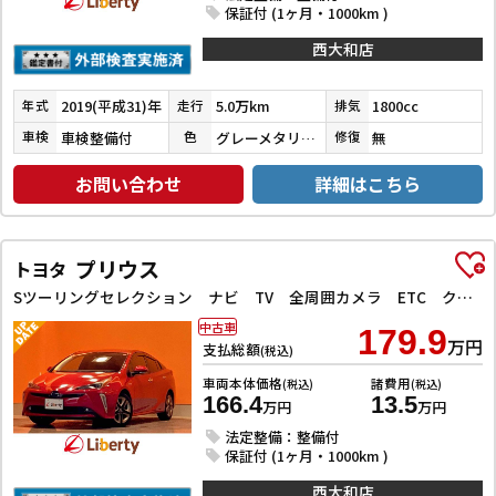
保証付 (1ヶ月・1000km )
西大和店
2019(平成31)年
5.0万km
1800cc
年式
走行
排気
車検整備付
グレーメタリック
無
車検
色
修復
お問い合わせ
詳細はこちら
プリウス
トヨタ
Sツーリングセレクション ナビ TV 全周囲カメラ ETC クリアランスソナー レーンアシスト オートクルーズコントロール 衝突被害軽減システム アルミホイール オートマチックハイビーム LEDヘッドランプ
中古車
179.9
万円
支払総額
(税込)
車両本体価格
諸費用
(税込)
(税込)
166.4
13.5
万円
万円
法定整備：整備付
保証付 (1ヶ月・1000km )
西大和店