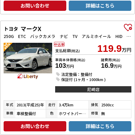
お問い合わせ
詳細はこちら
マークX
トヨタ
250G ETC バックカメラ ナビ TV アルミホイール HID AT スマートキー 電動格納ミラー 盗難防止システム パワーシート Bluetooth 衝突安全ボディ ABS ESC エアコン
中古車
119.9
万円
支払総額
(税込)
車両本体価格
諸費用
(税込)
(税込)
103
16.9
万円
万円
法定整備：整備付
保証付 (1ヶ月・1000km )
尼崎店
2013(平成25)年
3.4万km
2500cc
年式
走行
排気
車検整備付
ホワイトパールクリスタルシャイン
無
車検
色
修復
お問い合わせ
詳細はこちら