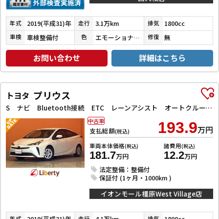
2019(平成31)年
3.1万km
1800cc
年式
走行
排気
車検整備付
エモーショナルレッドⅡ
無
車検
色
修復
お問い合わせ
詳細はこちら
プリウス
トヨタ
S ナビ Bluetooth接続 ETC レーンアシスト オートクルーズコントロール 衝突被害軽減システム バックカメラ TV アルミホイール オートマチックハイビーム オートライト LEDヘッドランプ
中古車
193.9
万円
支払総額
(税込)
車両本体価格
諸費用
(税込)
(税込)
181.7
12.2
万円
万円
法定整備：整備付
保証付 (1ヶ月・1000km )
イオンモール橿原West Village店
2019(平成31)年
4.1万km
1800cc
年式
走行
排気