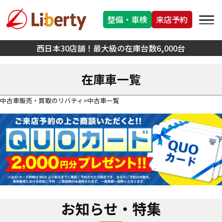
整備・車検
来店予約
西日本30店舗！最大級の在庫台数6,000台
在庫車一覧
中古車販売・買取のリバティ
中古車一覧
お知らせ・特集