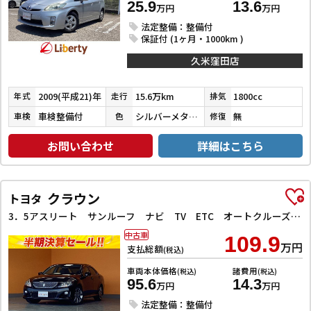
25.9
13.6
万円
万円
法定整備：整備付
保証付 (1ヶ月・1000km )
久米窪田店
2009(平成21)年
15.6万km
1800cc
年式
走行
排気
車検整備付
シルバーメタリック
無
車検
色
修復
お問い合わせ
詳細はこちら
クラウン
トヨタ
3．5アスリート サンルーフ ナビ TV ETC オートクルーズコントロール バックカメラ アルミホイール オートライト HID AT シートヒーター シートエアコン スマートキー 電動格納ミラー 盗難防止システム
中古車
109.9
万円
支払総額
(税込)
車両本体価格
諸費用
(税込)
(税込)
95.6
14.3
万円
万円
法定整備：整備付