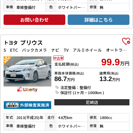
車検整備付
ホワイトパールクリスタルシャイン
無
車検
色
修復
お問い合わせ
詳細はこちら
プリウス
トヨタ
S ETC バックカメラ ナビ TV アルミホイール オートライト HID スマートキー 電動格納ミラー CVT 盗難防止システム 衝突安全ボディ ABS ESC CD Bluetooth エアコン
中古車
99.9
万円
支払総額
(税込)
車両本体価格
諸費用
(税込)
(税込)
86.7
13.2
万円
万円
法定整備：整備付
保証付 (1ヶ月・1000km )
尼崎店
2013(平成25)年
4.6万km
1800cc
年式
走行
排気
車検整備付
ホワイトパールクリスタルシャイン
無
車検
色
修復