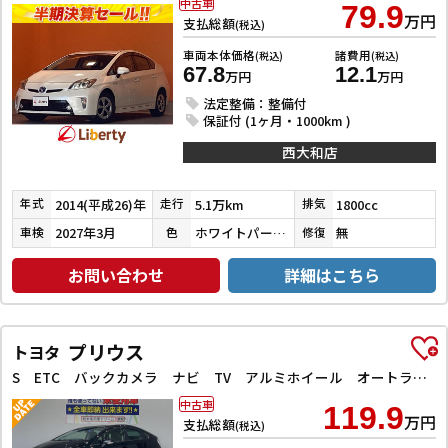
中古車
79.9
万円
支払総額
(税込)
車両本体価格
諸費用
(税込)
(税込)
67.8
12.1
万円
万円
法定整備：整備付
保証付 (1ヶ月・1000km )
西大和店
2014(平成26)年
5.1万km
1800cc
年式
走行
排気
2027年3月
ホワイトパールクリスタルシャイン
無
車検
色
修復
お問い合わせ
詳細はこちら
プリウス
トヨタ
S ETC バックカメラ ナビ TV アルミホイール オートライト HID スマートキー 電動格納ミラー CVT 盗難防止システム 衝突安全ボディ ABS ESC CD DVD再生
中古車
119.9
万円
支払総額
(税込)