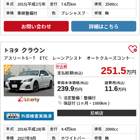
2015(平成27)年
7.6万km
2500cc
年式
走行
排気
車検整備付
プレシャスブラックパール
無
車検
色
修復
お問い合わせ
詳細はこちら
クラウン
トヨタ
アスリートS－T ETC レーンアシスト オートクルーズコントロール 衝突被害軽減システム バックカメラ ナビ TV アルミホイール オートマチックハイビーム LEDヘッドランプ AT スマートキー
中古車
251.5
万円
支払総額
(税込)
車両本体価格
諸費用
(税込)
(税込)
239.9
11.6
万円
万円
法定整備：整備付
保証付 (1ヶ月・1000km )
尼崎店
2016(平成28)年
4.4万km
2000cc
年式
走行
排気
2027年9月
ホワイトパールクリスタルシャイン
無
車検
色
修復