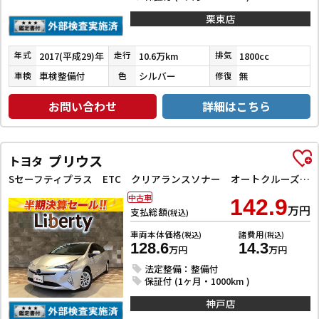
栗東店
2017(平成29)年
10.6万km
1800cc
年式
走行
排気
車検整備付
シルバー
無
車検
色
修復
お問い合わせ
詳細はこちら
プリウス
トヨタ
Sセーフティプラス ETC クリアランスソナー オートクルーズコントロール パークアシスト 衝突被害軽減システム バックカメラ ナビ アルミホイール オートマチックハイビーム オートライト LEDヘッドランプ CVT
中古車
142.9
万円
支払総額
(税込)
車両本体価格
諸費用
(税込)
(税込)
128.6
14.3
万円
万円
法定整備：整備付
保証付 (1ヶ月・1000km )
神戸店