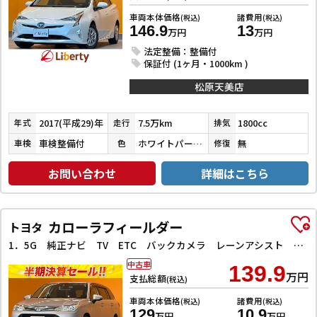
車両本体価格
諸費用
(税込)
(税込)
146.9
13
万円
万円
法定整備：整備付
保証付 (1ヶ月・1000km )
松原天美店
2017(平成29)年
7.5万km
1800cc
年式
走行
排気
車検整備付
ホワイトパールクリスタルシャイン
無
車検
色
修復
お問い合わせ
詳細はこちら
カローラフィールダー
トヨタ
1．5G 純正ナビ TV ETC バックカメラ レーンアシスト 衝突被害軽減システム オートマチックハイビーム スマートキー アイドリングストップ 電動格納ミラー CVT 衝突安全ボディ ABS
中古車
139.9
万円
支払総額
(税込)
車両本体価格
諸費用
(税込)
(税込)
129
10.9
万円
万円