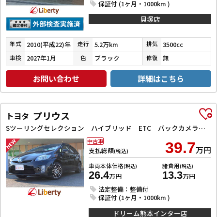
保証付 (1ヶ月・1000km )
貝塚店
2010(平成22)年
5.2万km
3500cc
年式
走行
排気
2027年1月
ブラック
無
車検
色
修復
お問い合わせ
詳細はこちら
プリウス
トヨタ
Sツーリングセレクション ハイブリッド ETC バックカメラ ナビ オートライト LEDヘッドランプ ヘッドライトウォッシャー スマートキー 電動格納ミラー CVT 盗難防止システム 衝突安全ボディ アルミホイール
中古車
39.7
万円
支払総額
(税込)
車両本体価格
諸費用
(税込)
(税込)
26.4
13.3
万円
万円
法定整備：整備付
保証付 (1ヶ月・1000km )
ドリーム熊本インター店