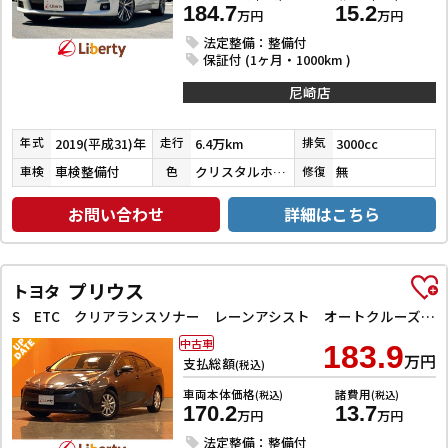
184.7
15.2
万円
万円
法定整備：整備付
保証付 (1ヶ月・1000km )
尼崎店
2019(平成31)年
6.4万km
3000cc
年式
走行
排気
車検整備付
クリスタルホワイトパール３コートパール
無
車検
色
修復
お問い合わせ
詳細はこちら
プリウス
トヨタ
S ETC クリアランスソナー レーンアシスト オートクルーズコントロール 衝突被害軽減システム バックカメラ ナビ アルミホイール オートマチックハイビーム オートライト
中古車
183.9
万円
支払総額
(税込)
車両本体価格
諸費用
(税込)
(税込)
170.2
13.7
万円
万円
法定整備：整備付