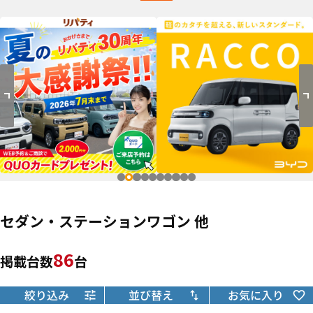
セダン・ステーションワゴン 他
86
掲載台数
台
絞り込み
並び替え
お気に入り