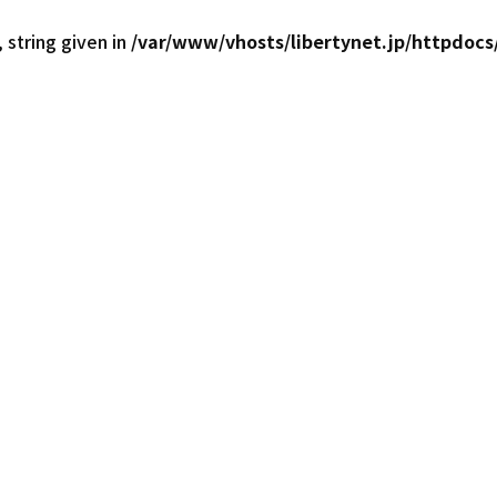
 string given in
/var/www/vhosts/libertynet.jp/httpdocs/
西日本30店舗！最大級の在庫台数6,000台