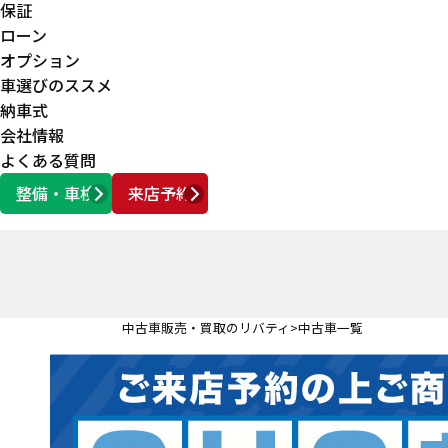
保証
ローン
オプション
車選びのススメ
納車式
会社情報
よくある質問
整備・車検
来店予約
営業時間
AM10:00 ～ PM6:00
中古車販売・買取のリバティ
中古車一覧