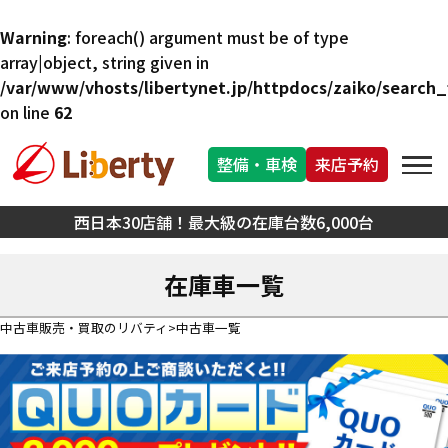
Warning
: foreach() argument must be of type
array|object, string given in
/var/www/vhosts/libertynet.jp/httpdocs/zaiko/search_f
on line
62
整備・車検
来店予約
西日本30店舗！最大級の在庫台数6,000台
在庫車一覧
中古車販売・買取のリバティ
中古車一覧