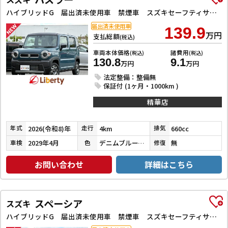
ハイブリッドG 届出済未使用車 禁煙車 スズキセーフティサポート アダプティブクルーズコントロール LEDヘッドライト スマートキー プッシュスタート アイドリングストップ 前席シートヒーター ステアリングスイッチ
届出済未使用車
139.9
万円
支払総額
(税込)
車両本体価格
諸費用
(税込)
(税込)
130.8
9.1
万円
万円
法定整備：整備無
保証付 (1ヶ月・1000km )
精華店
2026(令和8)年
4km
660cc
年式
走行
排気
2029年4月
デニムブルーメタリックガンメタリック２Ｔ
無
車検
色
修復
お問い合わせ
詳細はこちら
スペーシア
スズキ
ハイブリッドG 届出済未使用車 禁煙車 スズキセーフティサポート LEDヘッドライト スマートキー プッシュスタート アイドリングストップ 両側スライドドア ステアリングスイッチ 電動格納ミラー オートエアコン