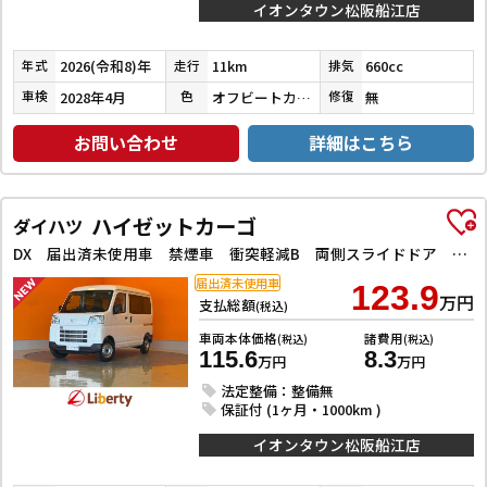
イオンタウン松阪船江店
2026(令和8)年
11km
660cc
年式
走行
排気
2028年4月
オフビートカーキメタリック
無
車検
色
修復
お問い合わせ
詳細はこちら
ハイゼットカーゴ
ダイハツ
DX 届出済未使用車 禁煙車 衝突軽減B 両側スライドドア アイドリングストップ 障害物センサー ヘッドライトレベライザー
届出済未使用車
123.9
万円
支払総額
(税込)
車両本体価格
諸費用
(税込)
(税込)
115.6
8.3
万円
万円
法定整備：整備無
保証付 (1ヶ月・1000km )
イオンタウン松阪船江店