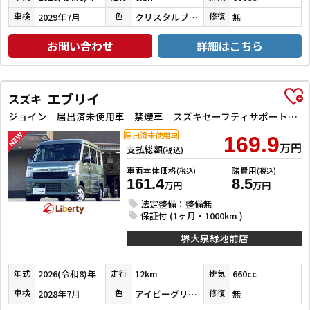
2029年7月
クリスタルブラックパール
無
車検
色
修復
お問い合わせ
詳細はこちら
エブリイ
スズキ
ジョイン 届出済未使用車 禁煙車 スズキセーフティサポート LEDヘッドライト 両側スライドドア スマートキー プッシュスタート 障害物センサー 運転席シートヒーター 電動格納ミラー
届出済未使用車
169.9
万円
支払総額
(税込)
車両本体価格
諸費用
(税込)
(税込)
161.4
8.5
万円
万円
法定整備：整備無
保証付 (1ヶ月・1000km )
堺大泉緑地前店
2026(令和8)年
12km
660cc
年式
走行
排気
2028年7月
アイビーグリーンメタリック
無
車検
色
修復