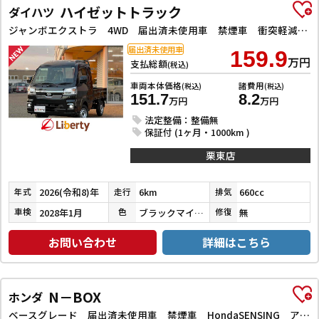
ハイゼットトラック
ダイハツ
ジャンボエクストラ 4WD 届出済未使用車 禁煙車 衝突軽減B LEDヘッドライト フォグライト スマートキー プッシュスタート アイドリングストップ 障害物センサー
届出済未使用車
159.9
万円
支払総額
(税込)
車両本体価格
諸費用
(税込)
(税込)
151.7
8.2
万円
万円
法定整備：整備無
保証付 (1ヶ月・1000km )
栗東店
2026(令和8)年
6km
660cc
年式
走行
排気
2028年1月
ブラックマイカメタリック
無
車検
色
修復
お問い合わせ
詳細はこちら
N－BOX
ホンダ
ベースグレード 届出済未使用車 禁煙車 HondaSENSING アダプティブクルーズコントロール 電子パーキング 左パワースライドドア LEDヘッドライト スマートキー プッシュスタート アイドリングストップ