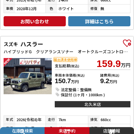
2028年12月
ホワイト
無
車検
色
修復
お問い合わせ
詳細はこちら
ハスラー
スズキ
ハイブリッドG クリアランスソナー オートクルーズコントロール レーンアシスト 衝突被害軽減システム オートライト スマートキー アイドリングストップ 電動格納ミラー シートヒーター CVT ESC エアコン
届出済未使用車
159.9
万円
支払総額
(税込)
車両本体価格
諸費用
(税込)
(税込)
150.7
9.2
万円
万円
法定整備：整備無
保証付 (1ヶ月・1000km )
北久米店
2026(令和8)年
7km
660cc
年式
走行
排気
2029年6月
グリーン
無
車検
色
修復
在庫車検索
来店予約
店舗情報