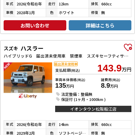
2026(令和8)年
12km
660cc
年式
走行
排気
2028年1月
ホワイト
無
車検
色
修復
お問い合わせ
詳細はこちら
ハスラー
スズキ
ハイブリッドG 届出済未使用車 禁煙車 スズキセーフティサポート アダプティブクルーズコントロール LEDヘッドライト スマートキー プッシュスタート アイドリングストップ 前席シートヒーター ステアリングスイッチ
届出済未使用車
143.9
万円
支払総額
(税込)
車両本体価格
諸費用
(税込)
(税込)
135
8.9
万円
万円
法定整備：整備無
保証付 (1ヶ月・1000km )
イオンタウン松阪船江店
2026(令和8)年
14km
660cc
年式
走行
排気
2029年2月
ソフトベージュメタリック
無
車検
色
修復