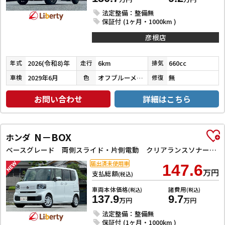
法定整備：整備無
保証付 (1ヶ月・1000km )
彦根店
2026(令和8)年
6km
660cc
年式
走行
排気
2029年6月
オフブルーメタリック
無
車検
色
修復
お問い合わせ
詳細はこちら
N－BOX
ホンダ
ベースグレード 両側スライド・片側電動 クリアランスソナー オートクルーズコントロール レーンアシスト 衝突被害軽減システム オートライト LEDヘッドランプ スマートキー アイドリングストップ
届出済未使用車
147.6
万円
支払総額
(税込)
車両本体価格
諸費用
(税込)
(税込)
137.9
9.7
万円
万円
法定整備：整備無
保証付 (1ヶ月・1000km )