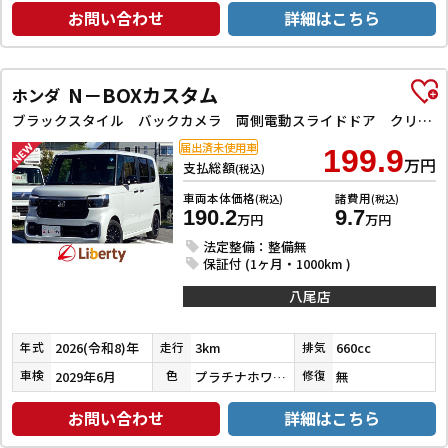
お問い合わせ
詳細はこちら
N－BOXカスタム
ホンダ
ブラックスタイル バックカメラ 両側電動スライドドア クリアランスソナー オートクルーズコントロール レーンアシスト 衝突被害軽減システム オートライト LEDヘッドランプ スマートキー アイドリングストップ
届出済未使用車
199.9
万円
支払総額
(税込)
車両本体価格
諸費用
(税込)
(税込)
190.2
9.7
万円
万円
法定整備：整備無
保証付 (1ヶ月・1000km )
八尾店
2026(令和8)年
3km
660cc
年式
走行
排気
2029年6月
プラチナホワイトパール
無
車検
色
修復
お問い合わせ
詳細はこちら