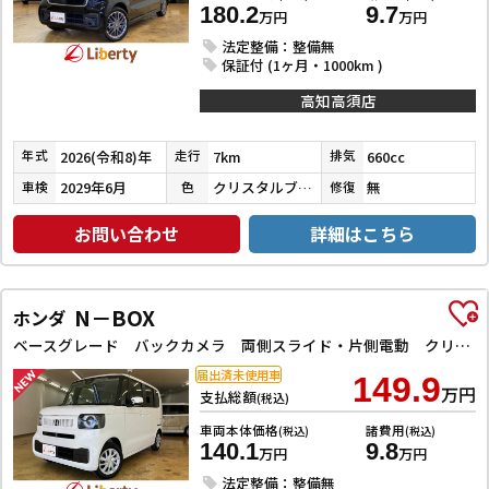
180.2
9.7
万円
万円
法定整備：整備無
保証付 (1ヶ月・1000km )
高知高須店
2026(令和8)年
7km
660cc
年式
走行
排気
2029年6月
クリスタルブラックパール
無
車検
色
修復
お問い合わせ
詳細はこちら
N－BOX
ホンダ
ベースグレード バックカメラ 両側スライド・片側電動 クリアランスソナー オートクルーズコントロール レーンアシスト 衝突被害軽減システム オートライト LEDヘッドランプ スマートキー アイドリングストップ
届出済未使用車
149.9
万円
支払総額
(税込)
車両本体価格
諸費用
(税込)
(税込)
140.1
9.8
万円
万円
法定整備：整備無