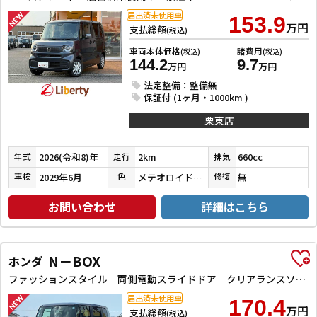
届出済未使用車
153.9
万円
支払総額
(税込)
車両本体価格
諸費用
(税込)
(税込)
144.2
9.7
万円
万円
法定整備：整備無
保証付 (1ヶ月・1000km )
栗東店
2026(令和8)年
2km
660cc
年式
走行
排気
2029年6月
メテオロイドグレーメタリック
無
車検
色
修復
お問い合わせ
詳細はこちら
N－BOX
ホンダ
ファッションスタイル 両側電動スライドドア クリアランスソナー オートクルーズコントロール レーンアシスト 衝突被害軽減システム オートライト LEDヘッドランプ スマートキー アイドリングストップ
届出済未使用車
170.4
万円
支払総額
(税込)