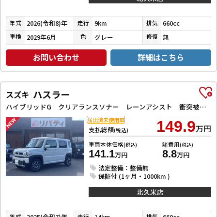
2026(令和8)年
9km
660cc
年式
走行
排気
2029年6月
グレー
無
車検
色
修復
お問い合わせ
詳細はこちら
ハスラー
スズキ
ハイブリッドG クリアランスソナー レーンアシスト 衝突被害軽減システム オートライト スマートキー アイドリングストップ 電動格納ミラー シートヒーター CVT ESC エアコン パワーウィンドウ
届出済未使用車
149.9
万円
支払総額
(税込)
車両本体価格
諸費用
(税込)
(税込)
141.1
8.8
万円
万円
法定整備：整備無
保証付 (1ヶ月・1000km )
北久米店
2025(令和7)年
14km
660cc
年式
走行
排気