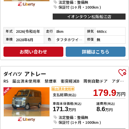
法定整備：整備無
保証付 (1ヶ月・1000km )
イオンタウン松阪船江店
2026(令和8)年
8km
660cc
年式
走行
排気
2028年6月
タフタホワイトⅢ
無
車検
色
修復
お問い合わせ
詳細はこちら
アトレー
ダイハツ
RS 届出済未使用車 禁煙車 衝突軽減B 両側自動ドア アダプティブクルーズコントロール LEDヘッドライト フォグライト スマートキー プッシュスタート 障害物センサー オートエアコン
届出済未使用車
179.9
万円
支払総額
(税込)
車両本体価格
諸費用
(税込)
(税込)
171.3
8.6
万円
万円
法定整備：整備無
保証付 (1ヶ月・1000km )