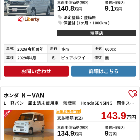
車両本体価格
諸費用
(税込)
(税込)
140.8
9.1
万円
万円
法定整備：整備無
保証付 (1ヶ月・1000km )
精華店
2026(令和8)年
7km
660cc
年式
走行
排気
2029年4月
ピュアホワイトパール
無
車検
色
修復
お問い合わせ
詳細はこちら
N－VAN
ホンダ
L 軽バン 届出済未使用車 禁煙車 HondaSENSING 両側スライドドア アダプティブクルーズコントロール 障害物センサー オートエアコン ステアリングスイッチンドウ
届出済未使用車
143.9
万円
支払総額
(税込)
車両本体価格
諸費用
(税込)
(税込)
134.9
9
万円
万円