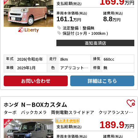
169.9
万円
支払総額
(税込)
車両本体価格
諸費用
(税込)
(税込)
161.1
8.8
万円
万円
法定整備：整備無
保証付 (1ヶ月・1000km )
高知高須店
2026(令和8)年
8km
660cc
年式
走行
排気
2029年1月
アプリコットピンクメタリック／シャイニングホワイトパール
無
車検
色
修復
お問い合わせ
詳細はこちら
N－BOXカスタム
ホンダ
ターボ バックカメラ 両側電動スライドドア クリアランスソナー オートクルーズコントロール レーンアシスト 衝突被害軽減システム オートライト LEDヘッドランプ スマートキー アイドリングストップ
届出済未使用車
189.9
万円
支払総額
(税込)
車両本体価格
諸費用
(税込)
(税込)