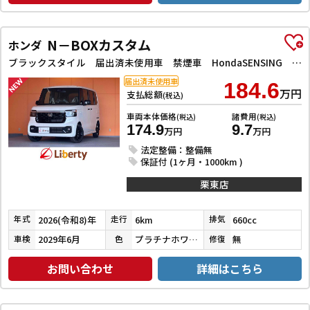
N－BOXカスタム
ホンダ
ブラックスタイル 届出済未使用車 禁煙車 HondaSENSING 両側自動ドア 電子パーキング 革巻きステアリング 前席シートヒーター LEDヘッドライト フォグライト アダプティブクルーズコントロール スマートキー
届出済未使用車
184.6
万円
支払総額
(税込)
車両本体価格
諸費用
(税込)
(税込)
174.9
9.7
万円
万円
法定整備：整備無
保証付 (1ヶ月・1000km )
栗東店
2026(令和8)年
6km
660cc
年式
走行
排気
2029年6月
プラチナホワイトパール
無
車検
色
修復
お問い合わせ
詳細はこちら