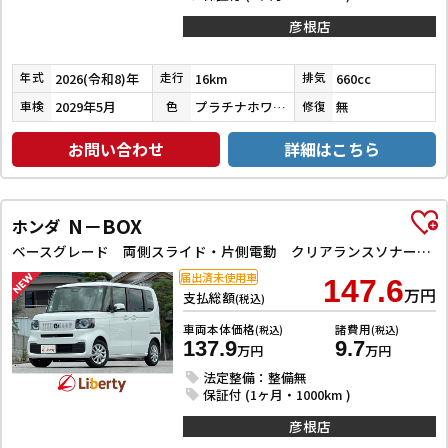
彦根店
2026(令和8)年
16km
660cc
年式
走行
排気
2029年5月
プラチナホワイトパール
無
車検
色
修復
お問い合わせ
詳細はこちら
N－BOX
ホンダ
ベースグレード 両側スライド・片側電動 クリアランスソナー オートクルーズコントロール レーンアシスト オートライト スマートキー アイドリングストップ 電動格納ミラー シートヒーター ベンチシート
届出済未使用車
147.6
万円
支払総額
(税込)
車両本体価格
諸費用
(税込)
(税込)
137.9
9.7
万円
万円
法定整備：整備無
保証付 (1ヶ月・1000km )
彦根店