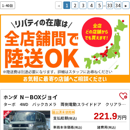
..
◂
1
2
3
4
5
33
34
▸
1-40台
N－BOXジョイ
ホンダ
ターボ 4WD バックカメラ 両側電動スライドドア クリアランスソナー オートクルーズコントロール レーンアシスト 衝突被害軽減システム オートライト LEDヘッドランプ スマートキー アイドリングストップ
届出済未使用車
221.9
万円
支払総額
(税込)
車両本体価格
諸費用
(税込)
(税込)