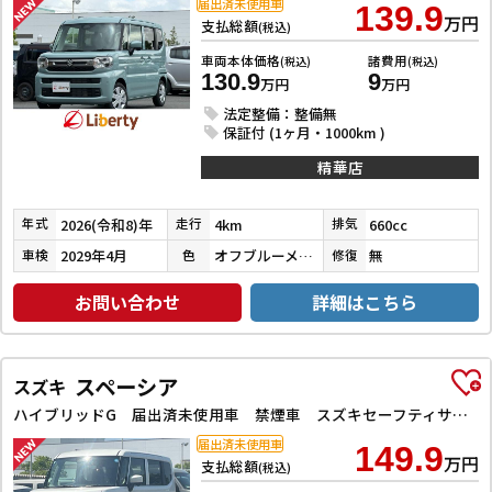
届出済未使用車
139.9
万円
支払総額
(税込)
車両本体価格
諸費用
(税込)
(税込)
130.9
9
万円
万円
法定整備：整備無
保証付 (1ヶ月・1000km )
精華店
2026(令和8)年
4km
660cc
年式
走行
排気
2029年4月
オフブルーメタリック
無
車検
色
修復
お問い合わせ
詳細はこちら
スペーシア
スズキ
ハイブリッドG 届出済未使用車 禁煙車 スズキセーフティサポート LEDヘッドライト スマートキー プッシュスタート アイドリングストップ 両側スライドドア ステアリングスイッチ 電動格納ミラー オートエアコン
届出済未使用車
149.9
万円
支払総額
(税込)