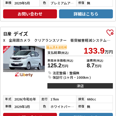
2029年5月
プレミアムアイボリーパールⅡ
無
車検
色
修復
お問い合わせ
詳細はこちら
デイズ
日産
X 全周囲カメラ クリアランスソナー 衝突被害軽減システム オートライト スマートキー アイドリングストップ 電動格納ミラー ベンチシート CVT 盗難防止システム ABS ESC CD アルミホイール
届出済未使用車
133.9
万円
支払総額
(税込)
車両本体価格
諸費用
(税込)
(税込)
125.2
8.7
万円
万円
法定整備：整備無
保証付 (1ヶ月・1000km )
津店
2026(令和8)年
17km
660cc
年式
走行
排気
2029年3月
ホワイトパール３コートパール
無
車検
色
修復