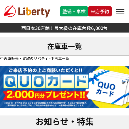
整備・車検
来店予約
西日本30店舗！最大級の在庫台数6,000台
在庫車一覧
中古車販売・買取のリバティ
中古車一覧
お知らせ・特集