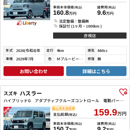
車両本体価格
諸費用
(税込)
(税込)
160.8
9.6
万円
万円
法定整備：整備無
保証付 (1ヶ月・1000km )
彦根店
2026(令和8)年
4km
660cc
年式
走行
排気
2029年7月
ＭブルービームＭ／ＣブラックＰ
無
車検
色
修復
お問い合わせ
詳細はこちら
ハスラー
スズキ
ハイブリッドG アダプティブクルーズコントロール 電動パーキングブレーキ レーンアシスト 衝突被害軽減システム オートライト LEDヘッドランプ スマートキー アイドリングストップ 電動格納ミラー シートヒーター
届出済未使用車
159.9
万円
支払総額
(税込)
車両本体価格
諸費用
(税込)
(税込)
150.7
9.2
万円
万円