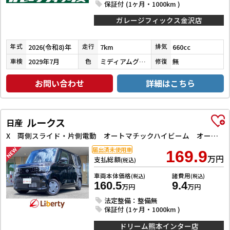
保証付 (1ヶ月・1000km )
ガレージフィックス金沢店
2026(令和8)年
7km
660cc
年式
走行
排気
2029年7月
ミディアムグレー
無
車検
色
修復
お問い合わせ
詳細はこちら
ルークス
日産
X 両側スライド・片側電動 オートマチックハイビーム オートライト スマートキー アイドリングストップ 電動格納ミラー ベンチシート CVT USB エアコン パワーステアリング パワーウィンドウ
届出済未使用車
169.9
万円
支払総額
(税込)
車両本体価格
諸費用
(税込)
(税込)
160.5
9.4
万円
万円
法定整備：整備無
保証付 (1ヶ月・1000km )
ドリーム熊本インター店