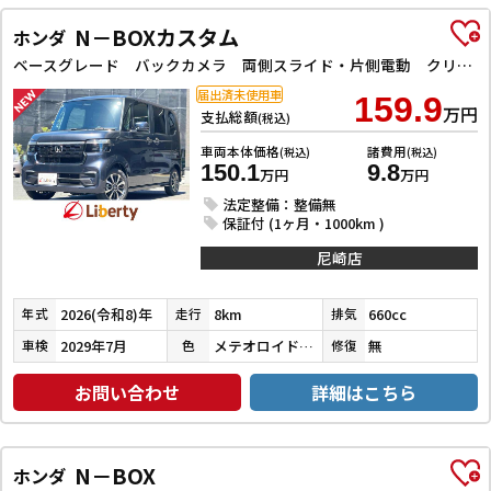
N－BOXカスタム
ホンダ
ベースグレード バックカメラ 両側スライド・片側電動 クリアランスソナー レーンアシスト オートライト スマートキー 電動格納ミラー CVT ESC USB チップアップシート アルミホイール エアコン
届出済未使用車
159.9
万円
支払総額
(税込)
車両本体価格
諸費用
(税込)
(税込)
150.1
9.8
万円
万円
法定整備：整備無
保証付 (1ヶ月・1000km )
尼崎店
2026(令和8)年
8km
660cc
年式
走行
排気
2029年7月
メテオロイドグレーメタリック
無
車検
色
修復
お問い合わせ
詳細はこちら
N－BOX
ホンダ