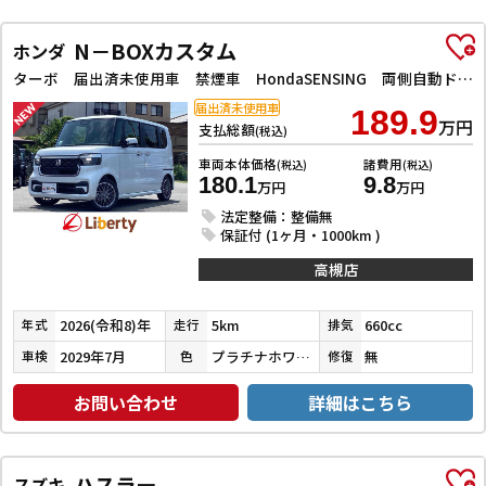
N－BOXカスタム
ホンダ
ターボ 届出済未使用車 禁煙車 HondaSENSING 両側自動ドア アダプティブクルーズコントロール 電子パーキング 革巻きステアリング パドルシフト 前席シートヒーター LEDヘッドライト スマートキー
届出済未使用車
189.9
万円
支払総額
(税込)
車両本体価格
諸費用
(税込)
(税込)
180.1
9.8
万円
万円
法定整備：整備無
保証付 (1ヶ月・1000km )
高槻店
2026(令和8)年
5km
660cc
年式
走行
排気
2029年7月
プラチナホワイトパール
無
車検
色
修復
お問い合わせ
詳細はこちら
ハスラー
スズキ