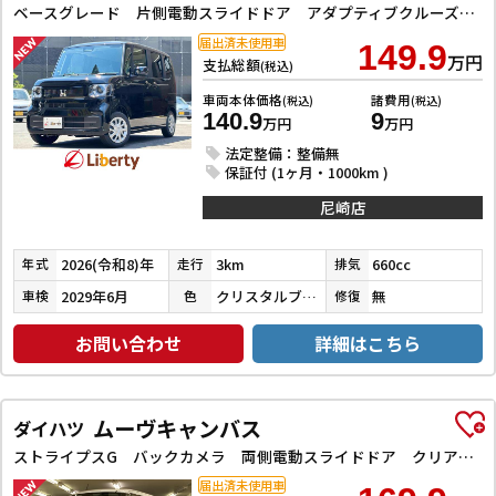
ベースグレード 片側電動スライドドア アダプティブクルーズコントロール LEDヘッドライト クリアランスソナー スマートキー アイドリングストップ CVT ESC チップアップシート エアコン パワーウィンドウ
届出済未使用車
149.9
万円
支払総額
(税込)
車両本体価格
諸費用
(税込)
(税込)
140.9
9
万円
万円
法定整備：整備無
保証付 (1ヶ月・1000km )
尼崎店
2026(令和8)年
3km
660cc
年式
走行
排気
2029年6月
クリスタルブラックパール
無
車検
色
修復
お問い合わせ
詳細はこちら
ムーヴキャンバス
ダイハツ
ストライプスG バックカメラ 両側電動スライドドア クリアランスソナー 衝突被害軽減システム オートライト LEDヘッドランプ スマートキー アイドリングストップ 電動格納ミラー シートヒーター ベンチシート CVT
届出済未使用車