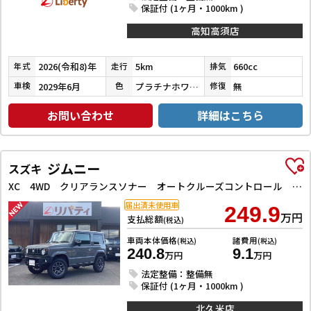
保証付 (1ヶ月・1000km )
高知高須店
2026(令和8)年
5km
660cc
年式
走行
排気
2029年6月
プラチナホワイトパール
無
車検
色
修復
お問い合わせ
詳細はこちら
ジムニー
スズキ
XC 4WD クリアランスソナー オートクルーズコントロール レーンアシスト 衝突被害軽減システム オートライト ヘッドライトウォッシャー スマートキー アイドリングストップ 電動格納ミラー シートヒーター
届出済未使用車
249.9
万円
支払総額
(税込)
車両本体価格
諸費用
(税込)
(税込)
240.8
9.1
万円
万円
法定整備：整備無
保証付 (1ヶ月・1000km )
北久米店