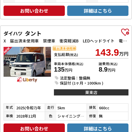
お問い合わせ
詳細はこちら
タント
ダイハツ
X 届出済未使用車 禁煙車 衝突軽減B LEDヘッドライト 電子パーキング 前席シートヒーター 左パワースライドドア スマートキー プッシュスタート アイドリングストップ 障害物センサー オートエアコン
届出済未使用車
143.9
万円
支払総額
(税込)
車両本体価格
諸費用
(税込)
(税込)
135
8.9
万円
万円
法定整備：整備無
保証付 (1ヶ月・1000km )
栗東店
2025(令和7)年
5km
660cc
年式
走行
排気
2028年12月
シャイニングホワイトパール
無
車検
色
修復
お問い合わせ
詳細はこちら