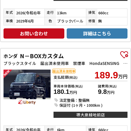
2026(令和8)年
13km
660cc
年式
走行
排気
2029年6月
ブラックパール
無
車検
色
修復
お問い合わせ
詳細はこちら
N－BOXカスタム
ホンダ
ブラックスタイル 届出済未使用車 禁煙車 HondaSENSING 両側自動ドア アダプティブクルーズコントロール 電子パーキング 前席シートヒーター LEDヘッドライト スマートキー プッシュスタート 純正アルミ
届出済未使用車
189.9
万円
支払総額
(税込)
車両本体価格
諸費用
(税込)
(税込)
180.1
9.8
万円
万円
法定整備：整備無
保証付 (1ヶ月・1000km )
堺大泉緑地前店
2026(令和8)年
6km
660cc
年式
走行
排気