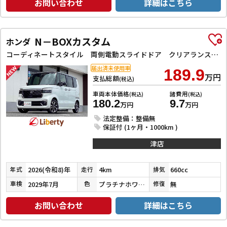
お問い合わせ
詳細はこちら
N－BOXカスタム
ホンダ
コーディネートスタイル 両側電動スライドドア クリアランスソナー オートクルーズコントロール レーンアシスト オートライト スマートキー アイドリングストップ 電動格納ミラー ベンチシート CVT ESC
届出済未使用車
189.9
万円
支払総額
(税込)
車両本体価格
諸費用
(税込)
(税込)
180.2
9.7
万円
万円
法定整備：整備無
保証付 (1ヶ月・1000km )
津店
2026(令和8)年
4km
660cc
年式
走行
排気
2029年7月
プラチナホワイトパール
無
車検
色
修復
お問い合わせ
詳細はこちら