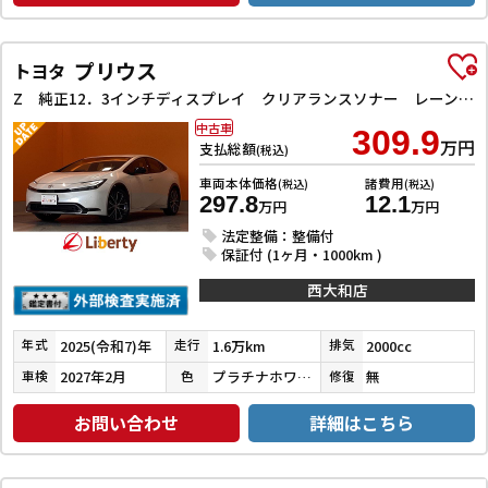
プリウス
トヨタ
Z 純正12．3インチディスプレイ クリアランスソナー レーンアシスト オートクルーズコントロール パークアシスト 衝突被害軽減システム 全周囲カメラ ナビ TV アルミホイール オートマチックハイビーム
中古車
309.9
万円
支払総額
(税込)
車両本体価格
諸費用
(税込)
(税込)
297.8
12.1
万円
万円
法定整備：整備付
保証付 (1ヶ月・1000km )
西大和店
2025(令和7)年
1.6万km
2000cc
年式
走行
排気
2027年2月
プラチナホワイトパールマイカ
無
車検
色
修復
お問い合わせ
詳細はこちら