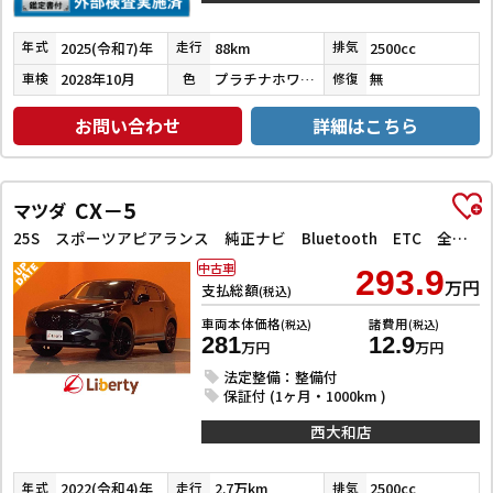
2025(令和7)年
88km
2500cc
年式
走行
排気
2028年10月
プラチナホワイトパールマイカ
無
車検
色
修復
お問い合わせ
詳細はこちら
CX－5
マツダ
25S スポーツアピアランス 純正ナビ Bluetooth ETC 全周囲カメラ BOSEサウンド クリアランスソナー クルーズコントロール パワーシート 衝突被害軽減システム LEDヘッドランプ 電動リアゲート アルミホイール
中古車
293.9
万円
支払総額
(税込)
車両本体価格
諸費用
(税込)
(税込)
281
12.9
万円
万円
法定整備：整備付
保証付 (1ヶ月・1000km )
西大和店
2022(令和4)年
2.7万km
2500cc
年式
走行
排気