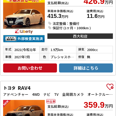
426.9
万円
支払総額
(税込)
車両本体価格
諸費用
(税込)
(税込)
415.3
11.6
万円
万円
法定整備：整備付
保証付 (1ヶ月・1000km )
西大和店
2021(令和3)年
1.9万km
2000cc
年式
走行
排気
2027年7月
プレシャスホワイトパール
無
車検
色
修復
お問い合わせ
詳細はこちら
RAV4
トヨタ
アドベンチャー 4WD ナビ TV 全周囲カメラ オートクルーズコントロール レーンアシスト パワーシート 衝突被害軽減システム オートマチックハイビーム オートライト LEDヘッドランプ アルミホイール
中古車
359.9
万円
支払総額
(税込)
車両本体価格
諸費用
(税込)
(税込)