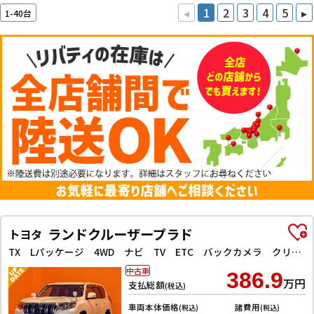
◂
1
2
3
4
5
▸
1-40台
ランドクルーザープラド
トヨタ
TX Lパッケージ 4WD ナビ TV ETC バックカメラ クリアランスソナー オートクルーズコントロール レーンアシスト パワーシート 衝突被害軽減システム オートマチックハイビーム
中古車
386.9
万円
支払総額
(税込)
車両本体価格
諸費用
(税込)
(税込)