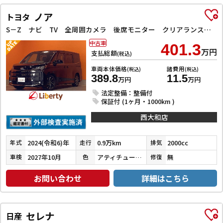
ノア
トヨタ
S－Z ナビ TV 全周囲カメラ 後席モニター クリアランスソナー オートクルーズコントロール レーンアシスト 衝突被害軽減システム 両側電動スライドドア オートマチックハイビーム オートライト
中古車
401.3
万円
支払総額
(税込)
車両本体価格
諸費用
(税込)
(税込)
389.8
11.5
万円
万円
法定整備：整備付
保証付 (1ヶ月・1000km )
西大和店
2024(令和6)年
0.9万km
2000cc
年式
走行
排気
2027年10月
アティチュードブラックマイカ
無
車検
色
修復
お問い合わせ
詳細はこちら
セレナ
日産