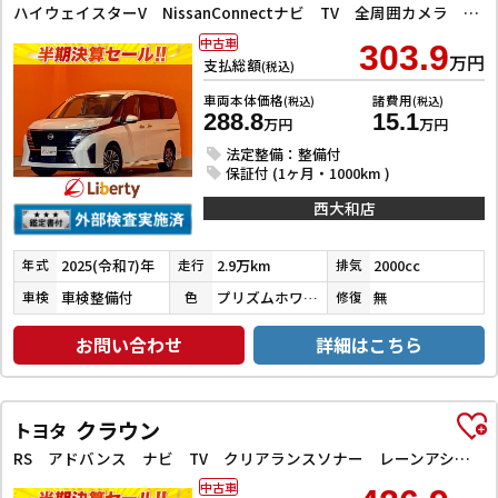
ハイウェイスターV NissanConnectナビ TV 全周囲カメラ BSW クリアランスソナー オートクルーズコントロール 衝突被害軽減システム 両側電動スライドドア オートライト LEDヘッドランプ スマートキー
中古車
303.9
万円
支払総額
(税込)
車両本体価格
諸費用
(税込)
(税込)
288.8
15.1
万円
万円
法定整備：整備付
保証付 (1ヶ月・1000km )
西大和店
2025(令和7)年
2.9万km
2000cc
年式
走行
排気
車検整備付
プリズムホワイト（３Ｐ）
無
車検
色
修復
お問い合わせ
詳細はこちら
クラウン
トヨタ
RS アドバンス ナビ TV クリアランスソナー レーンアシスト オートクルーズコントロール 衝突被害軽減システム 全周囲カメラ アルミホイール LEDヘッドランプ AT シートヒーター
中古車