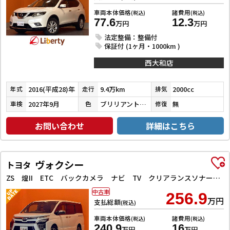
車両本体価格
諸費用
(税込)
(税込)
77.6
12.3
万円
万円
法定整備：整備付
保証付 (1ヶ月・1000km )
西大和店
2016(平成28)年
9.4万km
2000cc
年式
走行
排気
2027年9月
ブリリアントホワイトパール３コートパール
無
車検
色
修復
お問い合わせ
詳細はこちら
ヴォクシー
トヨタ
ZS 煌II ETC バックカメラ ナビ TV クリアランスソナー オートクルーズコントロール レーンアシスト 衝突被害軽減システム 両側電動スライドドア オートマチックハイビーム オートライト
中古車
256.9
万円
支払総額
(税込)
車両本体価格
諸費用
(税込)
(税込)
240.9
16
万円
万円