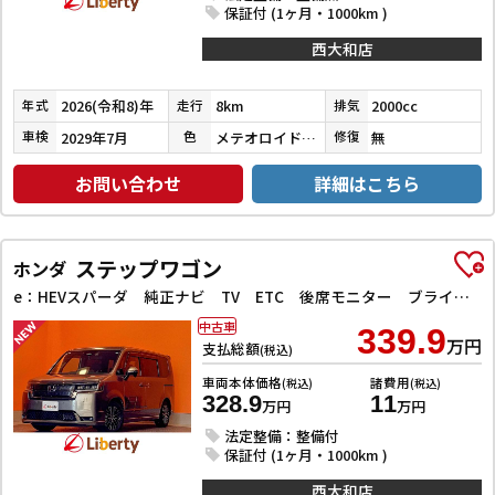
保証付 (1ヶ月・1000km )
西大和店
2026(令和8)年
8km
2000cc
年式
走行
排気
2029年7月
メテオロイドグレーメタリック
無
車検
色
修復
お問い合わせ
詳細はこちら
ステップワゴン
ホンダ
e：HEVスパーダ 純正ナビ TV ETC 後席モニター ブラインドスポットモニター オートクルーズコントロール レーンアシスト 衝突被害軽減システム 両側電動スライドドア オートライト LEDヘッドランプ スマートキー
中古車
339.9
万円
支払総額
(税込)
車両本体価格
諸費用
(税込)
(税込)
328.9
11
万円
万円
法定整備：整備付
保証付 (1ヶ月・1000km )
西大和店