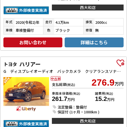
西大和店
2020(令和2)年
4.1万km
2000cc
年式
走行
排気
車検整備付
ブラック
無
車検
色
修復
お問い合わせ
詳細はこちら
ハリアー
トヨタ
G ディスプレイオーディオ バックカメラ クリアランスソナー オートクルーズコントロール レーンアシスト 衝突被害軽減システム オートライト LEDヘッドランプ 電動リアゲート アルミホイール
中古車
276.9
万円
支払総額
(税込)
車両本体価格
諸費用
(税込)
(税込)
261.7
15.2
万円
万円
法定整備：整備付
保証付 (1ヶ月・1000km )
西大和店