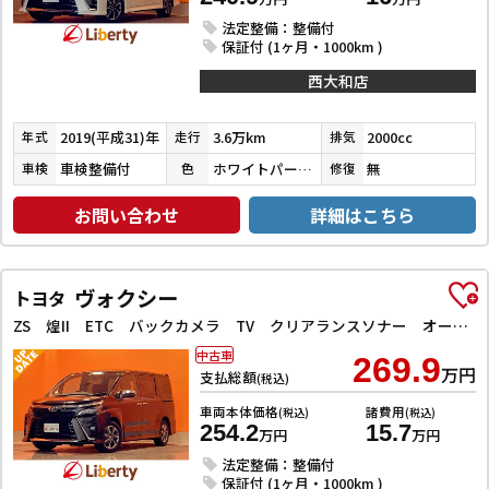
法定整備：整備付
保証付 (1ヶ月・1000km )
西大和店
2019(平成31)年
3.6万km
2000cc
年式
走行
排気
車検整備付
ホワイトパールクリスタルシャイン
無
車検
色
修復
お問い合わせ
詳細はこちら
ヴォクシー
トヨタ
ZS 煌II ETC バックカメラ TV クリアランスソナー オートクルーズコントロール レーンアシスト 衝突被害軽減システム 両側電動スライドドア オートマチックハイビーム オートライト LEDヘッドランプ
中古車
269.9
万円
支払総額
(税込)
車両本体価格
諸費用
(税込)
(税込)
254.2
15.7
万円
万円
法定整備：整備付
保証付 (1ヶ月・1000km )