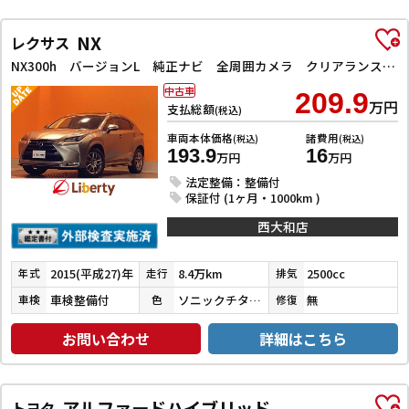
NX
レクサス
NX300h バージョンL 純正ナビ 全周囲カメラ クリアランスソナー オートクルーズコントロール レーンアシスト パワーシート 衝突被害軽減システム サンルーフ ナビ TV オートマチックハイビーム オートライト
中古車
209.9
万円
支払総額
(税込)
車両本体価格
諸費用
(税込)
(税込)
193.9
16
万円
万円
法定整備：整備付
保証付 (1ヶ月・1000km )
西大和店
2015(平成27)年
8.4万km
2500cc
年式
走行
排気
車検整備付
ソニックチタニウム
無
車検
色
修復
お問い合わせ
詳細はこちら
アルファードハイブリッド
トヨタ