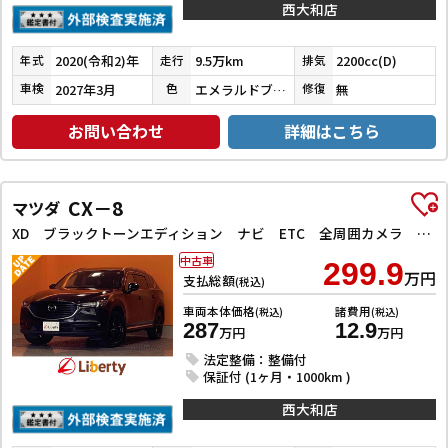
西大和店
2020(令和2)年
9.5万km
2200cc(D)
年式
走行
排気
2027年3月
エメラルドブラックパール／アイガーグレーメタリック
無
車検
色
修復
お問い合わせ
詳細はこちら
CX－8
マツダ
XD ブラックトーンエディション ナビ ETC 全周囲カメラ クリアランスソナー オートクルーズコントロール レーンアシスト 衝突被害軽減システム オートライト LEDヘッドランプ 電動リアゲート アルミホイール
中古車
299.9
万円
支払総額
(税込)
車両本体価格
諸費用
(税込)
(税込)
287
12.9
万円
万円
法定整備：整備付
保証付 (1ヶ月・1000km )
西大和店