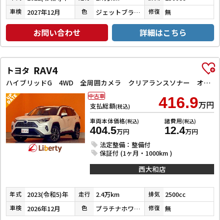
2027年12月
ジェットブラックマイカ
無
車検
色
修復
お問い合わせ
詳細はこちら
RAV4
トヨタ
ハイブリッドG 4WD 全周囲カメラ クリアランスソナー オートクルーズコントロール レーンアシスト パワーシート 衝突被害軽減システム ナビ TV オートマチックハイビーム オートライト LEDヘッドランプ
中古車
416.9
万円
支払総額
(税込)
車両本体価格
諸費用
(税込)
(税込)
404.5
12.4
万円
万円
法定整備：整備付
保証付 (1ヶ月・1000km )
西大和店
2023(令和5)年
2.4万km
2500cc
年式
走行
排気
2026年12月
プラチナホワイトパールマイカ
無
車検
色
修復