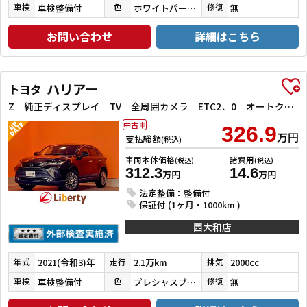
車検整備付
ホワイトパールクリスタルシャイン
無
車検
色
修復
お問い合わせ
詳細はこちら
ハリアー
トヨタ
Z 純正ディスプレイ TV 全周囲カメラ ETC2．0 オートクルーズコントロール レーンアシスト パワーシート 衝突被害軽減システム オートマチックハイビーム LEDヘッドランプ 電動リアゲート
中古車
326.9
万円
支払総額
(税込)
車両本体価格
諸費用
(税込)
(税込)
312.3
14.6
万円
万円
法定整備：整備付
保証付 (1ヶ月・1000km )
西大和店
2021(令和3)年
2.1万km
2000cc
年式
走行
排気
車検整備付
プレシャスブラックパール
無
車検
色
修復