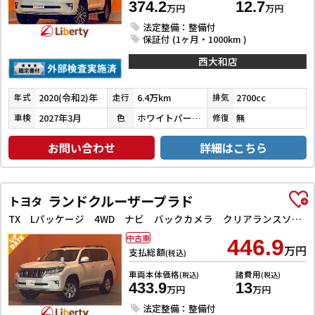
374.2
12.7
万円
万円
法定整備：整備付
保証付 (1ヶ月・1000km )
西大和店
2020(令和2)年
6.4万km
2700cc
年式
走行
排気
2027年3月
ホワイトパールクリスタルシャイン
無
車検
色
修復
お問い合わせ
詳細はこちら
ランドクルーザープラド
トヨタ
TX Lパッケージ 4WD ナビ バックカメラ クリアランスソナー オートクルーズコントロール レーンアシスト パワーシート 衝突被害軽減システム サンルーフ オートマチックハイビーム オートライト LEDヘッドランプ
中古車
446.9
万円
支払総額
(税込)
車両本体価格
諸費用
(税込)
(税込)
433.9
13
万円
万円
法定整備：整備付