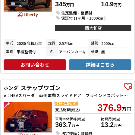
345
14.9
万円
万円
法定整備：整備付
保証付 (1ヶ月・1000km )
西大和店
2023(令和5)年
2.5万km
2000cc
年式
走行
排気
車検整備付
アーバンカーキ
無
車検
色
修復
お問い合わせ
詳細はこちら
ステップワゴン
ホンダ
e：HEVスパーダ 両側電動スライドドア ブラインドスポットモニター クリアランスソナー オートクルーズコントロール レーンアシスト 衝突被害軽減システム オートライト LEDヘッドランプ スマートキー 電動格納ミラー
登録済未使用車
376.9
万円
支払総額
(税込)
車両本体価格
諸費用
(税込)
(税込)
363.7
13.2
万円
万円
法定整備：整備無