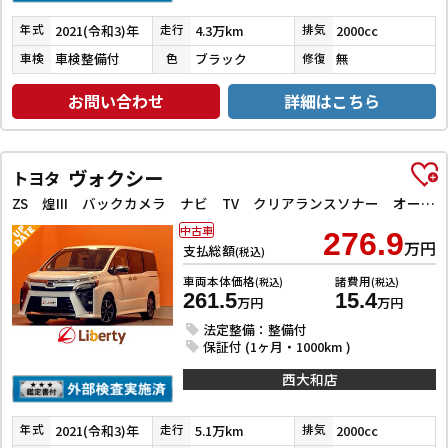
2021(令和3)年
4.3万km
2000cc
年式
走行
排気
車検整備付
ブラック
無
車検
色
修復
お問い合わせ
詳細はこちら
ヴォクシー
トヨタ
ZS 煌III バックカメラ ナビ TV クリアランスソナー オートクルーズコントロール レーンアシスト 衝突被害軽減システム 両側電動スライドドア オートマチックハイビーム LEDヘッドランプ
中古車
276.9
万円
支払総額
(税込)
車両本体価格
諸費用
(税込)
(税込)
261.5
15.4
万円
万円
法定整備：整備付
保証付 (1ヶ月・1000km )
西大和店
2021(令和3)年
5.1万km
2000cc
年式
走行
排気