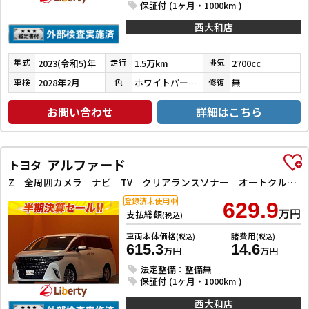
保証付 (1ヶ月・1000km )
西大和店
2023(令和5)年
1.5万km
2700cc
年式
走行
排気
2028年2月
ホワイトパールクリスタルシャイン
無
車検
色
修復
お問い合わせ
詳細はこちら
アルファード
トヨタ
Z 全周囲カメラ ナビ TV クリアランスソナー オートクルーズコントロール レーンアシスト 衝突被害軽減システム 両側電動スライドドア オートライト LEDヘッドランプ スマートキー 電動格納ミラー
登録済未使用車
629.9
万円
支払総額
(税込)
車両本体価格
諸費用
(税込)
(税込)
615.3
14.6
万円
万円
法定整備：整備無
保証付 (1ヶ月・1000km )
西大和店