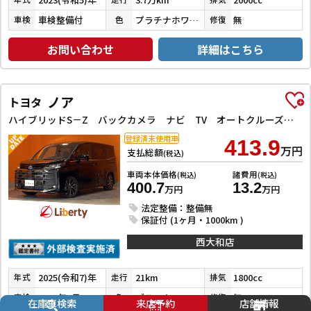
車検整備付
プラチナホワイトパールマイカ
無
車検
色
修復
お問い合わせ
詳細はこちら
ノア
トヨタ
ハイブリッドS－Z バックカメラ ナビ TV オートクルーズコントロール レーンアシスト 衝突被害軽減システム オートマチックハイビーム オートライト LEDヘッドランプ スマートキー アイドリングストップ
登録済未使用車
413.9
万円
支払総額
(税込)
車両本体価格
諸費用
(税込)
(税込)
400.7
13.2
万円
万円
法定整備：整備無
保証付 (1ヶ月・1000km )
西大和店
2025(令和7)年
21km
1800cc
年式
走行
排気
2028年6月
ブラック
無
車検
色
修復
在庫車検索
来店予約
店舗情報