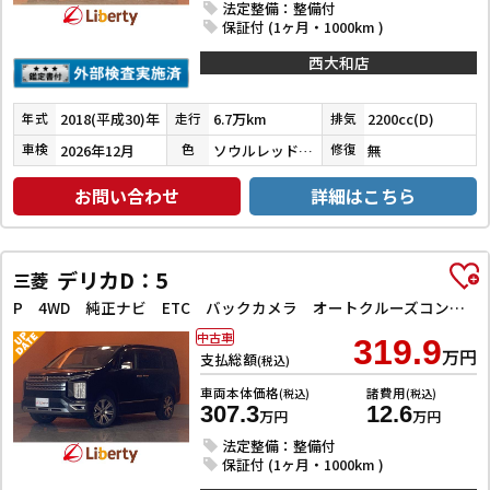
法定整備：整備付
保証付 (1ヶ月・1000km )
西大和店
2018(平成30)年
6.7万km
2200cc(D)
年式
走行
排気
2026年12月
ソウルレッドクリスタルメタリック
無
車検
色
修復
お問い合わせ
詳細はこちら
デリカD：5
三菱
P 4WD 純正ナビ ETC バックカメラ オートクルーズコントロール レーンアシスト 衝突被害軽減システム 両側電動スライドドア LEDヘッドランプ 電動リアゲート スマートキー
中古車
319.9
万円
支払総額
(税込)
車両本体価格
諸費用
(税込)
(税込)
307.3
12.6
万円
万円
法定整備：整備付
保証付 (1ヶ月・1000km )