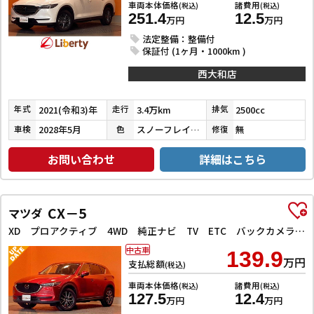
車両本体価格
諸費用
(税込)
(税込)
251.4
12.5
万円
万円
法定整備：整備付
保証付 (1ヶ月・1000km )
西大和店
2021(令和3)年
3.4万km
2500cc
年式
走行
排気
2028年5月
スノーフレイクホワイトパールマイカ
無
車検
色
修復
お問い合わせ
詳細はこちら
CX－5
マツダ
XD プロアクティブ 4WD 純正ナビ TV ETC バックカメラ クリアランスソナー オートクルーズコントロール レーンアシスト 衝突被害軽減システム オートライト LEDヘッドランプ 電動リアゲート アルミホイール
中古車
139.9
万円
支払総額
(税込)
車両本体価格
諸費用
(税込)
(税込)
127.5
12.4
万円
万円