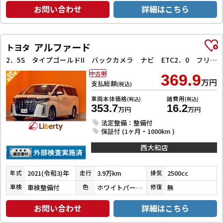
お問い合わせ
詳細はこちら
アルファード
トヨタ
2．5S タイプゴールドII バックカメラ ナビ ETC2．0 フリップダウンモニター クリアランスソナー オートクルーズコントロール 衝突被害軽減システム 両側電動スライドドア オートマチックハイビーム LEDヘッドランプ
中古車
369.9
万円
支払総額
(税込)
車両本体価格
諸費用
(税込)
(税込)
353.7
16.2
万円
万円
法定整備：整備付
保証付 (1ヶ月・1000km )
西大和店
2021(令和3)年
3.9万km
2500cc
年式
走行
排気
車検整備付
ホワイトパールクリスタルシャイン
無
車検
色
修復
お問い合わせ
詳細はこちら