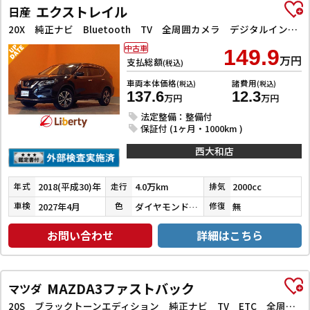
エクストレイル
日産
20X 純正ナビ Bluetooth TV 全周囲カメラ デジタルインナーミラー クリアランスソナー 衝突被害軽減システム 電動リアゲート アルミホイール スマートキー アイドリングストップ 電動格納ミラー
中古車
149.9
万円
支払総額
(税込)
車両本体価格
諸費用
(税込)
(税込)
137.6
12.3
万円
万円
法定整備：整備付
保証付 (1ヶ月・1000km )
西大和店
2018(平成30)年
4.0万km
2000cc
年式
走行
排気
2027年4月
ダイヤモンドブラックパール
無
車検
色
修復
お問い合わせ
詳細はこちら
MAZDA3ファストバック
マツダ
20S ブラックトーンエディション 純正ナビ TV ETC 全周囲カメラ クリアランスソナー オートクルーズコントロール 衝突被害軽減システム アルミホイール オートマチックハイビーム オートライト LEDヘッドランプ