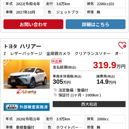
2022(令和4)年
3.6万km
2200cc(D)
年式
走行
排気
2027年10月
ジェットブラックマイカ
無
車検
色
修復
お問い合わせ
詳細はこちら
ハリアー
トヨタ
Z レザーパッケージ 全周囲カメラ クリアランスソナー オートクルーズコントロール レーンアシスト パワーシート 衝突被害軽減システム TV オートマチックハイビーム オートライト LEDヘッドランプ
中古車
319.9
万円
支払総額
(税込)
車両本体価格
諸費用
(税込)
(税込)
305
14.9
万円
万円
法定整備：整備付
保証付 (1ヶ月・1000km )
西大和店
2020(令和2)年
3.9万km
2000cc
年式
走行
排気
車検整備付
ホワイトパールクリスタルシャイン
無
車検
色
修復