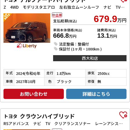
Z 4WD モデリスタエアロ 左右独立ムーンルーフ ナビ TV 全周囲カメラ フリップダウンモニター ブラインドスポットモニター オートクルーズコントロール 衝突被害軽減システム 両側電動スライドドア
中古車
679.9
万円
支払総額
(税込)
車両本体価格
諸費用
(税込)
(税込)
666.8
13.1
万円
万円
法定整備：整備付
保証付 (1ヶ月・1000km )
西大和店
2024(令和6)年
1.8万km
2500cc
年式
走行
排気
2027年10月
ブラック
無
車検
色
修復
お問い合わせ
詳細はこちら
クラウンハイブリッド
トヨタ
RSアドバンス ナビ TV クリアランスソナー レーンアシスト オートクルーズコントロール 衝突被害軽減システム バックカメラ アルミホイール オートライト LEDヘッドランプ CVT シートヒーター スマートキー