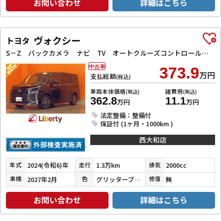
お問い合わせ
詳細はこちら
ヴォクシー
トヨタ
S－Z バックカメラ ナビ TV オートクルーズコントロール レーンアシスト 衝突被害軽減システム 両側電動スライドドア オートマチックハイビーム LEDヘッドランプ スマートキー
中古車
373.9
万円
支払総額
(税込)
車両本体価格
諸費用
(税込)
(税込)
362.8
11.1
万円
万円
法定整備：整備付
保証付 (1ヶ月・1000km )
西大和店
2024(令和6)年
1.3万km
2000cc
年式
走行
排気
2027年2月
グリッターブラックガラスフレーク
無
車検
色
修復
お問い合わせ
詳細はこちら