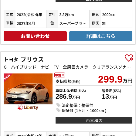
2022(令和4)年
3.8万km
2000cc
年式
走行
排気
2027年6月
スーパープラチナグレーメタリック
無
車検
色
修復
お問い合わせ
詳細はこちら
プリウス
トヨタ
G ハイブリッド ナビ TV 全周囲カメラ クリアランスソナー オートクルーズコントロール レーンアシスト 衝突被害軽減システム オートマチックハイビーム オートライト LEDヘッドランプ スマートキー
中古車
299.9
万円
支払総額
(税込)
車両本体価格
諸費用
(税込)
(税込)
286.9
13
万円
万円
法定整備：整備付
保証付 (1ヶ月・1000km )
西大和店
2023(令和5)年
3.7万km
2000cc
年式
走行
排気