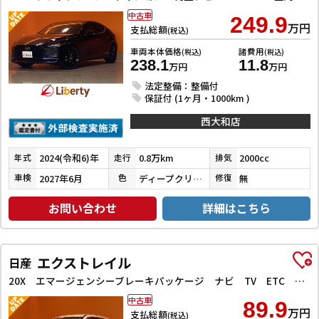
中古車
249.9
万円
支払総額
(税込)
車両本体価格
諸費用
(税込)
(税込)
238.1
11.8
万円
万円
法定整備：整備付
保証付 (1ヶ月・1000km )
西大和店
2024(令和6)年
0.8万km
2000cc
年式
走行
排気
2027年6月
ディープクリスタルブルーマイカ
無
車検
色
修復
お問い合わせ
詳細はこちら
エクストレイル
日産
20X エマージェンシーブレーキパッケージ ナビ TV ETC 全周囲カメラ クリアランスソナー パークアシスト 衝突被害軽減システム アルミホイール スマートキー アイドリングストップ 電動格納ミラー シートヒーター
中古車
89.9
万円
支払総額
(税込)