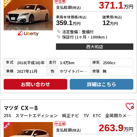
中古車
371.1
万円
支払総額
(税込)
車両本体価格
諸費用
(税込)
(税込)
359.1
12
万円
万円
法定整備：整備付
保証付 (1ヶ月・1000km )
西大和店
2018(平成30)年
3.4万km
2500cc
年式
走行
排気
2027年11月
ホワイトパールクリスタルシャイン
無
車検
色
修復
お問い合わせ
詳細はこちら
CX－8
マツダ
25S スマートエディション 純正ナビ TV ETC 全周囲カメラ クリアランスソナー オートクルーズコントロール レーンアシスト 衝突被害軽減システム オートライト LEDヘッドランプ 電動リアゲート
中古車
263.9
万円
支払総額
(税込)