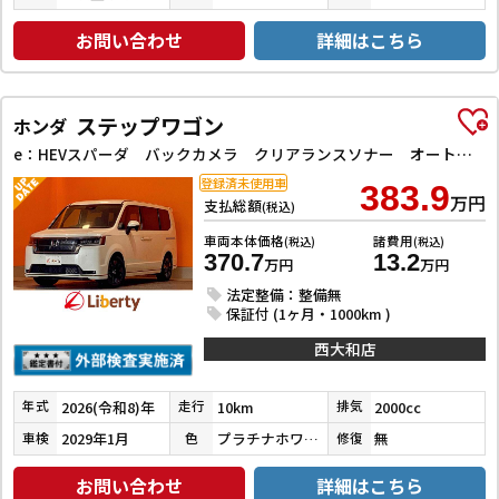
お問い合わせ
詳細はこちら
ステップワゴン
ホンダ
e：HEVスパーダ バックカメラ クリアランスソナー オートクルーズコントロール レーンアシスト 衝突被害軽減システム 両側電動スライドドア LEDヘッドランプ スマートキー 電動格納ミラー シートヒーター 3列シート
登録済未使用車
383.9
万円
支払総額
(税込)
車両本体価格
諸費用
(税込)
(税込)
370.7
13.2
万円
万円
法定整備：整備無
保証付 (1ヶ月・1000km )
西大和店
2026(令和8)年
10km
2000cc
年式
走行
排気
2029年1月
プラチナホワイトパール
無
車検
色
修復
お問い合わせ
詳細はこちら