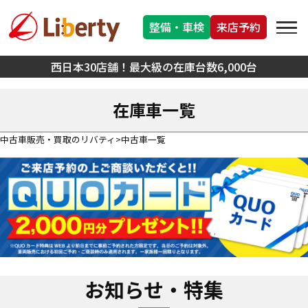
整備・車検
来店予約
西日本30店舗！最大級の在庫台数6,000台
在庫車一覧
中古車販売・買取のリバティ
中古車一覧
お知らせ・特集