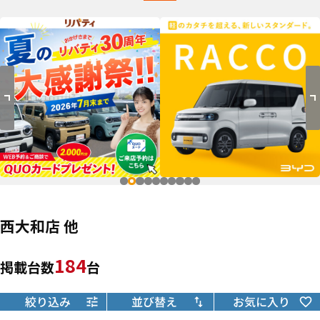
西大和店 他
184
掲載台数
台
絞り込み
並び替え
お気に入り