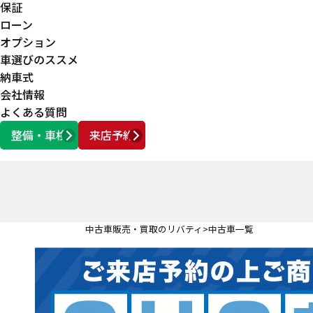
保証
ローン
オプション
車選びのススメ
納車式
会社情報
よくある質問
整備・車検
来店予約
営業時間
AM10:00 ～ PM6:00
中古車販売・買取のリバティ
中古車一覧