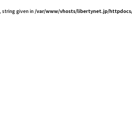
 string given in
/var/www/vhosts/libertynet.jp/httpdocs/
西日本30店舗！最大級の在庫台数6,000台