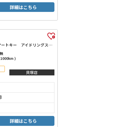
詳細はこちら
ハイブリッドG 届出済未使用車 両側スライドドア クリアランスソナー 衝突被害軽減システム オートライト LEDヘッドランプ スマートキー アイドリングストップ 電動格納ミラー ベンチシート CVT 盗難防止システム
無
000km )
貝塚店
月
詳細はこちら