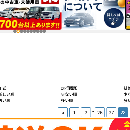
年式
走行距離
排
新しい順
少ない順
少
古い順
多い順
多
..
◂
1
2
26
27
28