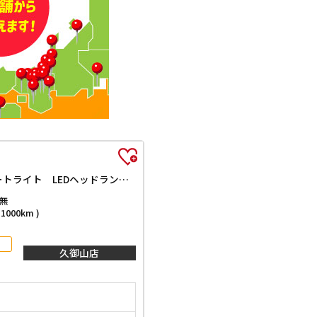
ハイブリッドG 届出済未使用車 クリアランスソナー アダプティブクルーズコントロール レーンアシスト 衝突被害軽減システム オートライト LEDヘッドランプ アイドリングストップ 電動格納ミラー シートヒーター
無
000km )
久御山店