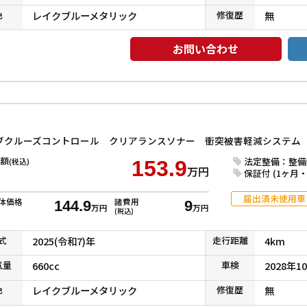
色
レイクブルーメタリック
修復
歴
無
お問い合わせ
額
法定整備：整備
(税込)
153.9
万円
保証付 (1ヶ月・1
届出済未使用車
体価格
諸費用
144.9
9
万円
万円
(税込)
式
2025(令和7)年
走行
距離
4km
気
量
660cc
車検
2028年1
色
レイクブルーメタリック
修復
歴
無