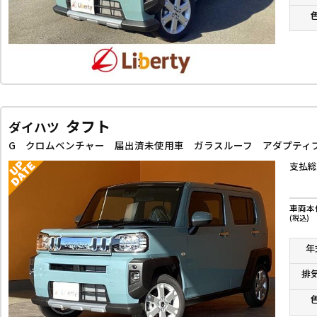
タフト
ダイハツ
支払総
車両本
(税込)
年
排