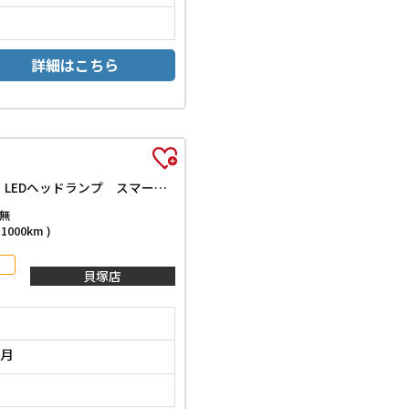
詳細はこちら
G クロムベンチャー 届出済未使用車 ガラスルーフ アダプティブクルーズコントロール クリアランスソナー 衝突被害軽減システム LEDヘッドランプ スマートキー アイドリングストップ 電動格納ミラー シートヒーター
無
000km )
貝塚店
0月