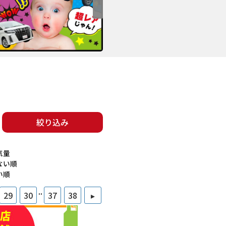
絞り込み
気量
ない順
い順
..
29
30
37
38
▸