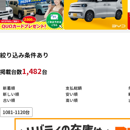
絞り込み条件あり
1,482
掲載台数
台
新着順
支払総額
新しい順
安い順
古い順
高い順
1081-1120台