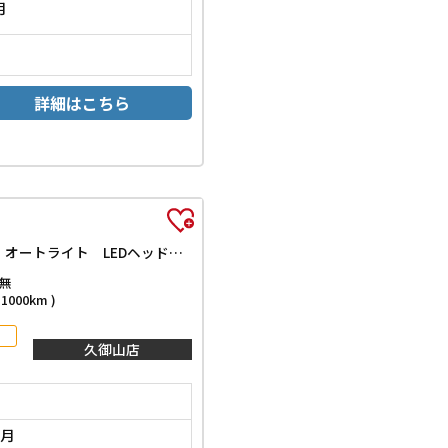
月
詳細はこちら
G クロムベンチャー 届出済未使用車 ガラスルーフ アダプティブクルーズコントロール クリアランスソナー 衝突被害軽減システム オートライト LEDヘッドランプ アイドリングストップ 電動格納ミラー シートヒーター
無
000km )
久御山店
0月