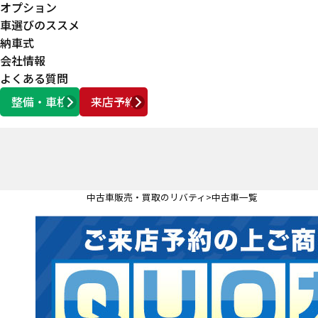
オプション
車選びのススメ
納車式
会社情報
よくある質問
整備・車検
来店予約
営業時間
AM10:00 ～ PM6:00
中古車販売・買取のリバティ
中古車一覧