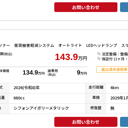
お問い合わせ
額
法定整備：整備
(税込)
143.9
万円
保証付 (1ヶ月・1
届出済未使用車
体価格
諸費用
134.9
9
万円
万円
(税込)
式
2026(令和8)年
走行
距離
4km
気
量
660cc
車検
2029年1
色
シフォンアイボリーメタリック
修復
歴
無
お問い合わせ