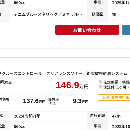
気
量
660cc
車検
2029年1
色
デニムブルーメタリック／ミネラルグレーメタリック
修復
歴
無
お問い合わせ
額
法定整備：整備
(税込)
146.9
万円
保証付 (1ヶ月・1
届出済未使用車
体価格
諸費用
137.6
9.3
万円
万円
(税込)
式
2025(令和7)年
走行
距離
4km
気
量
660cc
車検
2028年1