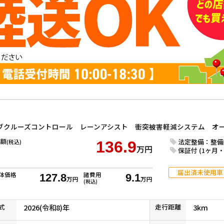
額
法定整備：整備
(税込)
136.9
万円
保証付 (1ヶ月・1
届出済未使用車
体価格
諸費用
127.8
9.1
万円
万円
(税込)
式
2026(令和8)年
走行
距離
3km