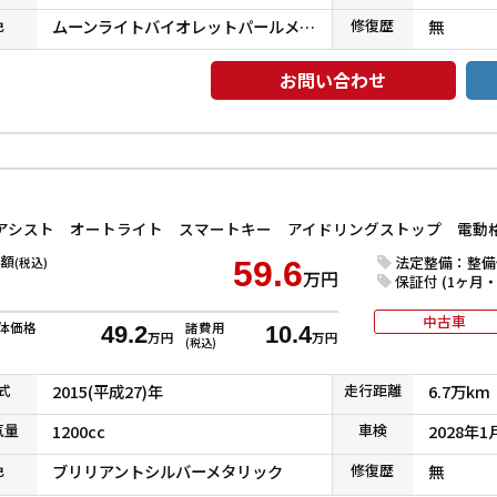
色
ムーンライトバイオレットパールメタリック
修復
歴
無
お問い合わせ
額
法定整備：整備
(税込)
59.6
万円
保証付 (1ヶ月・1
中古車
体価格
諸費用
49.2
10.4
万円
万円
(税込)
式
2015(平成27)年
走行
距離
6.7万km
気
量
1200cc
車検
2028年1
色
ブリリアントシルバーメタリック
修復
歴
無