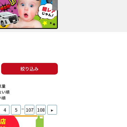
絞り込み
気量
ない順
い順
..
4
5
107
108
▸