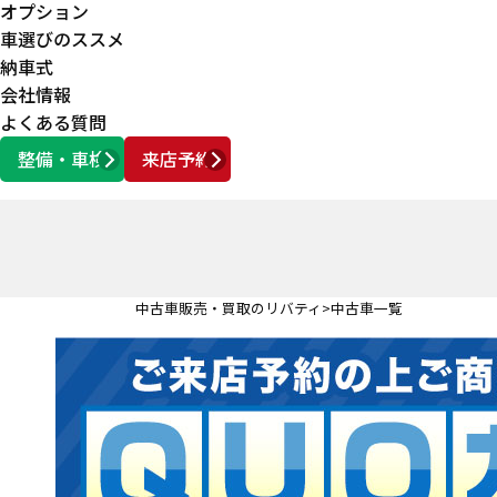
オプション
車選びのススメ
納車式
会社情報
よくある質問
整備・車検
来店予約
営業時間
AM10:00 ～ PM6:00
中古車販売・買取のリバティ
中古車一覧