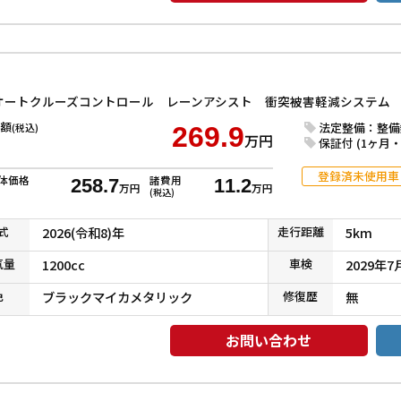
額
法定整備：整備
(税込)
269.9
万円
保証付 (1ヶ月・1
登録済未使用車
体価格
諸費用
258.7
11.2
万円
万円
(税込)
式
2026(令和8)年
走行
距離
5km
気
量
1200cc
車検
2029年7
色
ブラックマイカメタリック
修復
歴
無
お問い合わせ