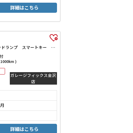
詳細はこちら
X 4WD ETC 全周囲カメラ 両側スライド・片側電動 ナビ TV クリアランスソナー 衝突被害軽減システム オートライト LEDヘッドランプ スマートキー アイドリングストップ 電動格納ミラー
付
000km )
ガレージフィックス金沢
店
2月
詳細はこちら