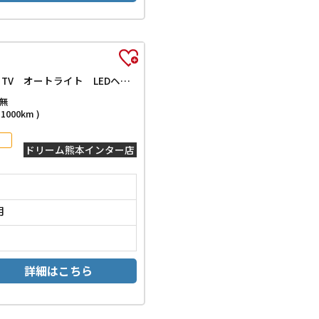
Z ディスプレイオーディオ 全周囲カメラ クリアランスソナー オートクルーズコントロール レーンアシスト 衝突被害軽減システム TV オートライト LEDヘッドランプ アルミホイール アイドリングストップ
無
000km )
ドリーム熊本インター店
月
詳細はこちら