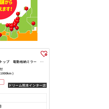
XS ナビ バックカメラ 両側電動スライドドア レーンアシスト 衝突被害軽減システム オートライト スマートキー アイドリングストップ 電動格納ミラー シートヒーター ベンチシート CVT ESC
付
000km )
ドリーム熊本インター店
月