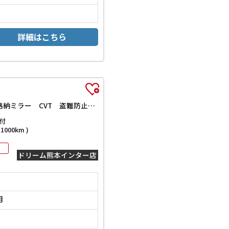
詳細はこちら
X DIG－S 純正ナビ 全周囲カメラ クリアランスソナー レーンアシスト オートライト スマートキー アイドリングストップ 電動格納ミラー CVT 盗難防止システム 衝突安全ボディ ABS ESC
付
000km )
ドリーム熊本インター店
月