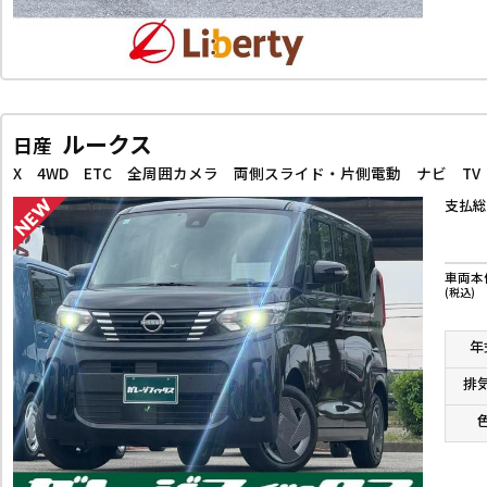
ルークス
日産
支払総
車両本
(税込)
年
排