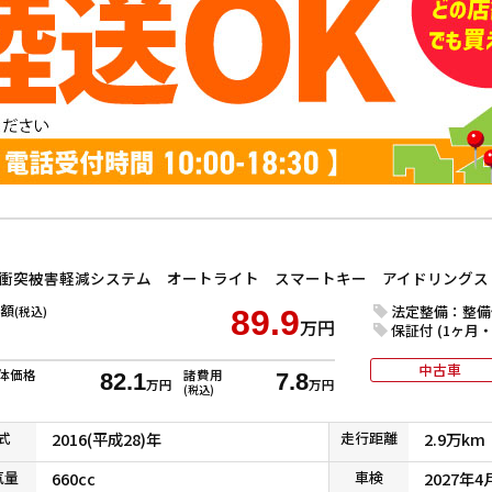
額
法定整備：整備
(税込)
89.9
万円
保証付 (1ヶ月・1
中古車
体価格
諸費用
82.1
7.8
万円
万円
(税込)
式
2016(平成28)年
走行
距離
2.9万km
気
量
660cc
車検
2027年4