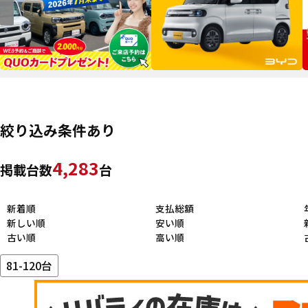
絞り込み条件あり
4,283
掲載台数
台
新着順
支払総額
新しい順
安い順
古い順
高い順
81-120台