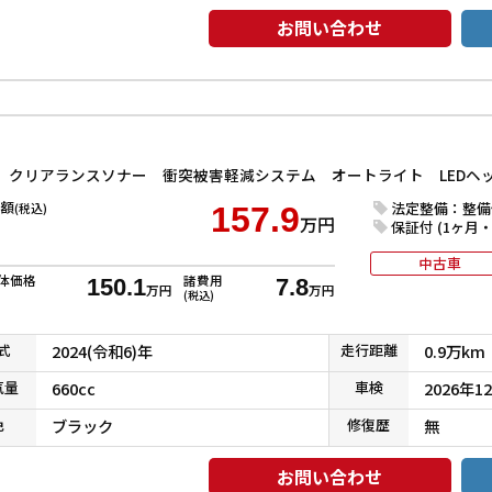
お問い合わせ
額
法定整備：整備
(税込)
157.9
万円
保証付 (1ヶ月・1
中古車
体価格
諸費用
150.1
7.8
万円
万円
(税込)
式
2024(令和6)年
走行
距離
0.9万km
気
量
660cc
車検
2026年1
色
ブラック
修復
歴
無
お問い合わせ