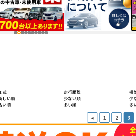
年式
走行距離
排
新しい順
少ない順
少
古い順
多い順
多
◂
1
2
3