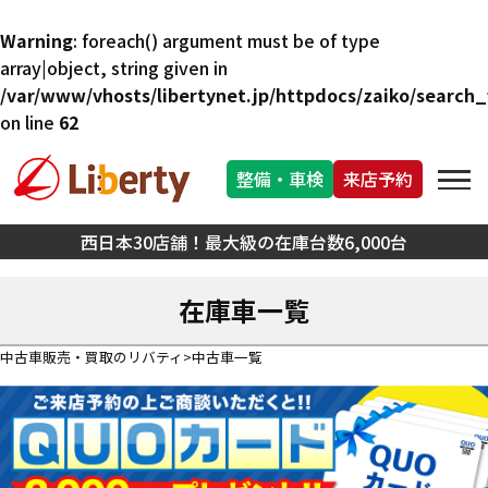
Warning
: foreach() argument must be of type
array|object, string given in
/var/www/vhosts/libertynet.jp/httpdocs/zaiko/search_f
on line
62
整備・車検
来店予約
西日本30店舗！最大級の在庫台数6,000台
在庫車一覧
中古車販売・買取のリバティ
中古車一覧