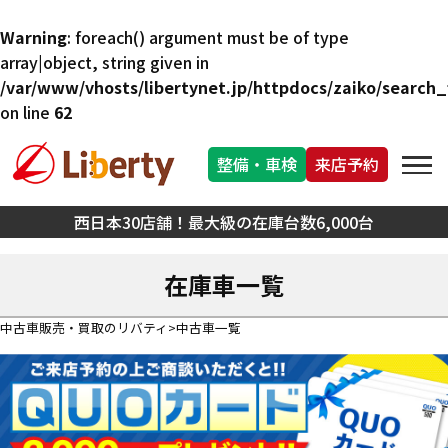
Warning
: foreach() argument must be of type
array|object, string given in
/var/www/vhosts/libertynet.jp/httpdocs/zaiko/search_f
on line
62
整備・車検
来店予約
西日本30店舗！最大級の在庫台数6,000台
在庫車一覧
中古車販売・買取のリバティ
中古車一覧