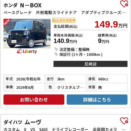
N－BOX
ホンダ
ベースグレード 片側電動スライドドア アダプティブクルーズコントロール LEDヘッドライト クリアランスソナー スマートキー アイドリングストップ CVT ESC チップアップシート エアコン パワーウィンドウ
届出済未使用車
149.9
万円
支払総額
(税込)
車両本体価格
諸費用
(税込)
(税込)
140.9
9
万円
万円
法定整備：整備無
保証付 (1ヶ月・1000km )
尼崎店
2026(令和8)年
3km
660cc
年式
走行
排気
2029年6月
クリスタルブラックパール
無
車検
色
修復
お問い合わせ
詳細はこちら
ムーヴ
ダイハツ
カスタム X VS SAIII ドライブレコーダー 全周囲カメラ ナビ TV クリアランスソナー 衝突被害軽減システム オートマチックハイビーム オートライト LEDヘッドランプ スマートキー アイドリングストップ 電動格納ミラー