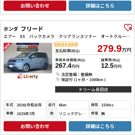
お問い合わせ
詳細はこちら
フリード
ホンダ
エアー EX バックカメラ クリアランスソナー オートクルーズコントロール レーンアシスト 衝突被害軽減システム 両側電動スライドドア オートライト LEDヘッドランプ スマートキー 電動格納ミラー シートヒーター
登録済未使用車
279.9
万円
支払総額
(税込)
車両本体価格
諸費用
(税込)
(税込)
267.4
12.5
万円
万円
法定整備：整備無
保証付 (1ヶ月・1000km )
ドリーム長田店
2026(令和8)年
6km
1500cc
年式
走行
排気
2029年7月
ソニックグレーパール
無
車検
色
修復
お問い合わせ
詳細はこちら