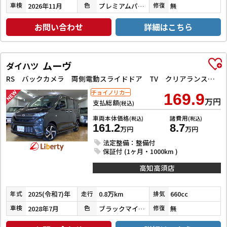
2026年11月
プレミアムパープルパール
無
車検
色
修復
お問い合わせ
詳細はこちら
ムーヴ
ダイハツ
RS バックカメラ 両側電動スライドドア TV クリアランスソナー オートクルーズコントロール 衝突被害軽減システム オートライト LEDヘッドランプ スマートキー アイドリングストップ 電動格納ミラー
チョイノリカー
169.9
万円
支払総額
(税込)
車両本体価格
諸費用
(税込)
(税込)
161.2
8.7
万円
万円
法定整備：整備付
保証付 (1ヶ月・1000km )
高知高須店
2025(令和7)年
0.8万km
660cc
年式
走行
排気
2028年7月
ブラックマイカメタリック
無
車検
色
修復