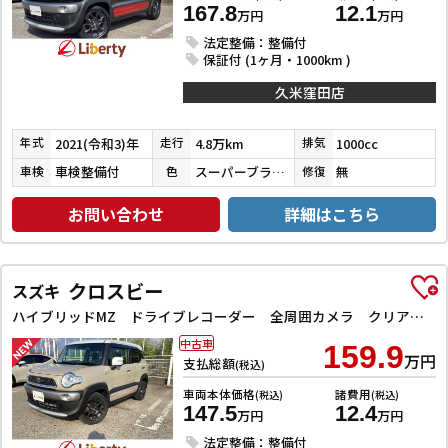
167.8
12.1
万円
万円
法定整備：整備付
保証付 (1ヶ月・1000km )
久米窪田店
2021(令和3)年
4.8万km
1000cc
年式
走行
排気
車検整備付
スーパーブラックＰ／ピュアホワイトＰ／バーニングレッドパール
無
車検
色
修復
お問い合わせ
詳細はこちら
クロスビー
スズキ
ハイブリッドMZ ドライブレコーダー 全周囲カメラ クリアランスソナー オートクルーズコントロール 衝突被害軽減システム ナビ TV LEDヘッドランプ アルミホイール スマートキー 電動格納ミラー シートヒーター
中古車
159.9
万円
支払総額
(税込)
車両本体価格
諸費用
(税込)
(税込)
147.5
12.4
万円
万円
法定整備：整備付