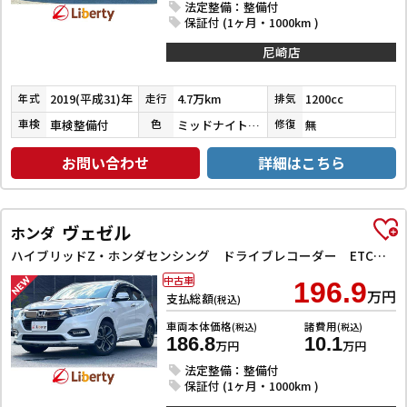
法定整備：整備付
保証付 (1ヶ月・1000km )
尼崎店
2019(平成31)年
4.7万km
1200cc
年式
走行
排気
車検整備付
ミッドナイトバイオレットメタリック
無
車検
色
修復
お問い合わせ
詳細はこちら
ヴェゼル
ホンダ
ハイブリッドZ・ホンダセンシング ドライブレコーダー ETC バックカメラ オートクルーズコントロール レーンアシスト 衝突被害軽減システム ナビ TV オートライト LEDヘッドランプ アルミホイール スマートキー 電動格納ミラー
中古車
196.9
万円
支払総額
(税込)
車両本体価格
諸費用
(税込)
(税込)
186.8
10.1
万円
万円
法定整備：整備付
保証付 (1ヶ月・1000km )