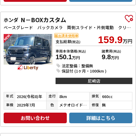
N－BOXカスタム
ホンダ
ベースグレード バックカメラ 両側スライド・片側電動 クリアランスソナー レーンアシスト オートライト スマートキー 電動格納ミラー CVT ESC USB チップアップシート アルミホイール エアコン
届出済未使用車
159.9
万円
支払総額
(税込)
車両本体価格
諸費用
(税込)
(税込)
150.1
9.8
万円
万円
法定整備：整備無
保証付 (1ヶ月・1000km )
尼崎店
2026(令和8)年
8km
660cc
年式
走行
排気
2029年7月
メテオロイドグレーメタリック
無
車検
色
修復
お問い合わせ
詳細はこちら