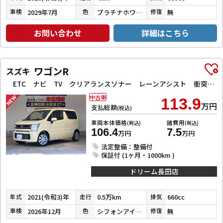
2029年7月
プラチナホワイトパール
無
車検
色
修復
お問い合わせ
詳細はこちら
ワゴンR
スズキ
ETC ナビ TV クリアランスソナー レーンアシスト 衝突被害軽減システム オートライト スマートキー アイドリングストップ 電動格納ミラー シートヒーター ベンチシート CVT ESC CD
中古車
113.9
万円
支払総額
(税込)
車両本体価格
諸費用
(税込)
(税込)
106.4
7.5
万円
万円
法定整備：整備付
保証付 (1ヶ月・1000km )
ドリーム長田店
2021(令和3)年
0.5万km
660cc
年式
走行
排気
2026年12月
シフォンアイボリーメタリック
無
車検
色
修復