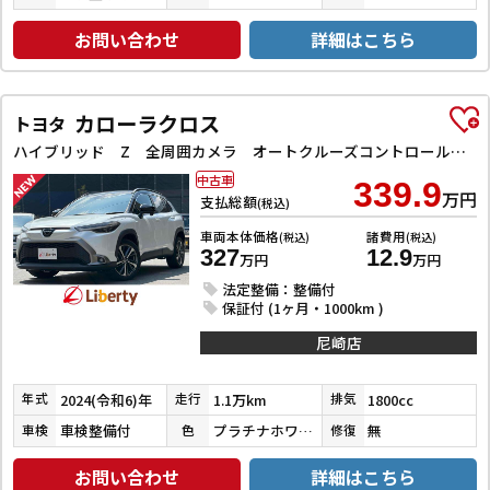
お問い合わせ
詳細はこちら
カローラクロス
トヨタ
ハイブリッド Z 全周囲カメラ オートクルーズコントロール レーンアシスト パワーシート 衝突被害軽減システム ナビ TV オートライト LEDヘッドランプ ヘッドライトウォッシャー 電動リアゲート アルミホイール
中古車
339.9
万円
支払総額
(税込)
車両本体価格
諸費用
(税込)
(税込)
327
12.9
万円
万円
法定整備：整備付
保証付 (1ヶ月・1000km )
尼崎店
2024(令和6)年
1.1万km
1800cc
年式
走行
排気
車検整備付
プラチナホワイトパールマイカ／アティチュードブラックマイカ
無
車検
色
修復
お問い合わせ
詳細はこちら