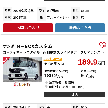
2026(令和8)年
0.2万km
660cc
年式
走行
排気
2028年3月
ブルーイッシュブラックパール３
無
車検
色
修復
お問い合わせ
詳細はこちら
N－BOXカスタム
ホンダ
コーディネートスタイル 両側電動スライドドア クリアランスソナー オートクルーズコントロール レーンアシスト オートライト スマートキー アイドリングストップ 電動格納ミラー ベンチシート CVT ESC
届出済未使用車
189.9
万円
支払総額
(税込)
車両本体価格
諸費用
(税込)
(税込)
180.2
9.7
万円
万円
法定整備：整備無
保証付 (1ヶ月・1000km )
津店
2026(令和8)年
4km
660cc
年式
走行
排気