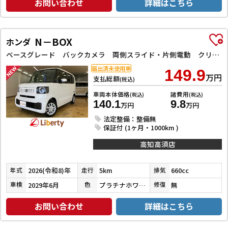
お問い合わせ
詳細はこちら
N－BOX
ホンダ
ベースグレード バックカメラ 両側スライド・片側電動 クリアランスソナー オートクルーズコントロール レーンアシスト 衝突被害軽減システム オートライト LEDヘッドランプ スマートキー アイドリングストップ
届出済未使用車
149.9
万円
支払総額
(税込)
車両本体価格
諸費用
(税込)
(税込)
140.1
9.8
万円
万円
法定整備：整備無
保証付 (1ヶ月・1000km )
高知高須店
2026(令和8)年
5km
660cc
年式
走行
排気
2029年6月
プラチナホワイトパール
無
車検
色
修復
お問い合わせ
詳細はこちら