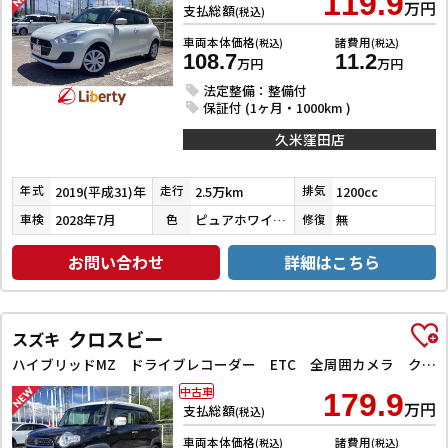
119.9
万円
支払総額
(税込)
車両本体価格
諸費用
(税込)
(税込)
108.7
11.2
万円
万円
法定整備：整備付
保証付 (1ヶ月・1000km )
久米窪田店
2019(平成31)年
2.5万km
1200cc
年式
走行
排気
2028年7月
ピュアホワイトパール
無
車検
色
修復
お問い合わせ
詳細はこちら
クロスビー
スズキ
ハイブリッドMZ ドライブレコーダー ETC 全周囲カメラ クリアランスソナー オートクルーズコントロール レーンアシスト 衝突被害軽減システム ナビ TV オートライト LEDヘッドランプ アルミホイール
中古車
179.9
万円
支払総額
(税込)
車両本体価格
諸費用
(税込)
(税込)