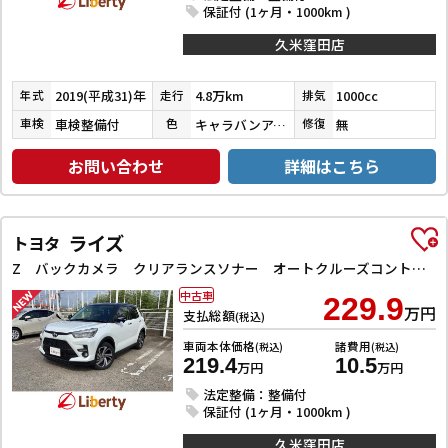
保証付 (1ヶ月・1000km )
久米窪田店
2019(平成31)年
4.8万km
1000cc
年式
走行
排気
車検整備付
キャラバンアイボリーパールメタリック／ピュアホワイトパール
無
車検
色
修復
お問い合わせ
詳細はこちら
ライズ
トヨタ
Z バックカメラ クリアランスソナー オートクルーズコントロール レーンアシスト 衝突被害軽減システム TV LEDヘッドランプ アルミホイール スマートキー アイドリングストップ 電動格納ミラー
中古車
229.9
万円
支払総額
(税込)
車両本体価格
諸費用
(税込)
(税込)
219.4
10.5
万円
万円
法定整備：整備付
保証付 (1ヶ月・1000km )
久米窪田店