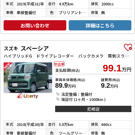
2019(平成31)年
4.9万km
2000cc
年式
走行
排気
車検整備付
ブリリアントホワイトパール３コートパール
無
車検
色
修復
お問い合わせ
詳細はこちら
スペーシア
スズキ
ハイブリッドG ドライブレコーダー バックカメラ 両側スライドドア ナビ TV スマートキー アイドリングストップ 電動格納ミラー ベンチシート CVT ESC CD DVD再生 Bluetooth エアコン
中古車
99.1
万円
支払総額
(税込)
車両本体価格
諸費用
(税込)
(税込)
89.9
9.2
万円
万円
法定整備：整備付
保証付 (1ヶ月・1000km )
尼崎店
2018(平成30)年
5.0万km
660cc
年式
走行
排気
車検整備付
ツールグリーンパールメタリック
無
車検
色
修復