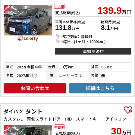
中古車
139.9
万円
支払総額
(税込)
車両本体価格
諸費用
(税込)
(税込)
131.8
8.1
万円
万円
法定整備：整備付
保証付 (1ヶ月・1000km )
高知高須店
2022(令和4)年
1.3万km
660cc
年式
走行
排気
2027年12月
レーザーブルークリスタルシャイン
無
車検
色
修復
お問い合わせ
詳細はこちら
タント
ダイハツ
カスタムL 両側スライドドア HID スマートキー アイドリングストップ 電動格納ミラー ベンチシート CVT 盗難防止システム ABS アルミホイール 衝突安全ボディ エアコン パワーステアリング
中古車
30
万円
支払総額
(税込)