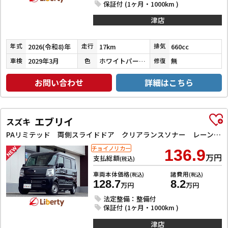
保証付 (1ヶ月・1000km )
津店
2026(令和8)年
17km
660cc
年式
走行
排気
2029年3月
ホワイトパール３コートパール
無
車検
色
修復
お問い合わせ
詳細はこちら
エブリイ
スズキ
PAリミテッド 両側スライドドア クリアランスソナー レーンアシスト 衝突被害軽減システム オートライト キーレスエントリー アイドリングストップ CVT ESC エアコン パワーステアリング パワーウィンドウ
チョイノリカー
136.9
万円
支払総額
(税込)
車両本体価格
諸費用
(税込)
(税込)
128.7
8.2
万円
万円
法定整備：整備付
保証付 (1ヶ月・1000km )
津店