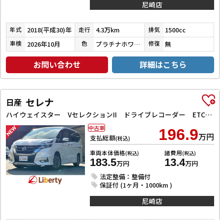
尼崎店
2018(平成30)年
4.3万km
1500cc
年式
走行
排気
2026年10月
プラチナホワイトパール
無
車検
色
修復
お問い合わせ
詳細はこちら
セレナ
日産
ハイウェイスター VセレクションII ドライブレコーダー ETC バックカメラ サイドカメラ ナビ TV クリアランスソナー オートクルーズコントロール パークアシスト 衝突被害軽減システム 両側電動スライドドア オートライト
中古車
196.9
万円
支払総額
(税込)
車両本体価格
諸費用
(税込)
(税込)
183.5
13.4
万円
万円
法定整備：整備付
保証付 (1ヶ月・1000km )
尼崎店