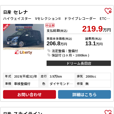
セレナ
日産
ハイウェイスター VセレクションII ドライブレコーダー ETC 全周囲カメラ ナビ TV クリアランスソナー オートクルーズコントロール パークアシスト 衝突被害軽減システム 両側電動スライドドア オートライト LEDヘッドランプ
中古車
219.9
万円
支払総額
(税込)
車両本体価格
諸費用
(税込)
(税込)
206.8
13.1
万円
万円
法定整備：整備付
保証付 (1ヶ月・1000km )
ドリーム長田店
2019(平成31)年
3.9万km
2000cc
年式
走行
排気
車検整備付
ダイヤモンドブラックパール
無
車検
色
修復
お問い合わせ
詳細はこちら
スカイライン
日産