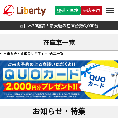
整備・車検
来店予約
西日本30店舗！最大級の在庫台数6,000台
在庫車一覧
中古車販売・買取のリバティ
中古車一覧
お知らせ・特集