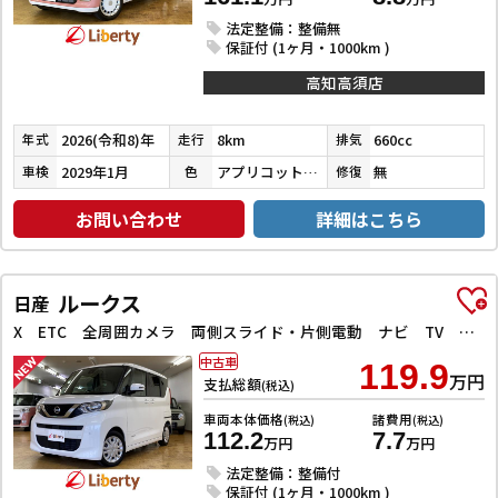
法定整備：整備無
保証付 (1ヶ月・1000km )
高知高須店
2026(令和8)年
8km
660cc
年式
走行
排気
2029年1月
アプリコットピンクメタリック／シャイニングホワイトパール
無
車検
色
修復
お問い合わせ
詳細はこちら
ルークス
日産
X ETC 全周囲カメラ 両側スライド・片側電動 ナビ TV クリアランスソナー 衝突被害軽減システム オートライト スマートキー アイドリングストップ 電動格納ミラー ベンチシート CVT
中古車
119.9
万円
支払総額
(税込)
車両本体価格
諸費用
(税込)
(税込)
112.2
7.7
万円
万円
法定整備：整備付
保証付 (1ヶ月・1000km )