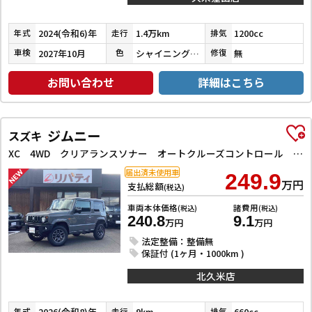
2024(令和6)年
1.4万km
1200cc
年式
走行
排気
2027年10月
シャイニングホワイトパール／ブラックマイカメタリック
無
車検
色
修復
お問い合わせ
詳細はこちら
ジムニー
スズキ
XC 4WD クリアランスソナー オートクルーズコントロール レーンアシスト 衝突被害軽減システム オートライト ヘッドライトウォッシャー スマートキー アイドリングストップ 電動格納ミラー シートヒーター
届出済未使用車
249.9
万円
支払総額
(税込)
車両本体価格
諸費用
(税込)
(税込)
240.8
9.1
万円
万円
法定整備：整備無
保証付 (1ヶ月・1000km )
北久米店
2026(令和8)年
9km
660cc
年式
走行
排気