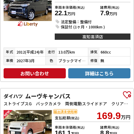
車両本体価格
諸費用
(税込)
(税込)
22.1
7.9
万円
万円
法定整備：整備付
保証付 (1ヶ月・1000km )
高知高須店
2012(平成24)年
13.0万km
660cc
年式
走行
排気
2027年3月
ブラックマイカメタリック
無
車検
色
修復
お問い合わせ
詳細はこちら
ムーヴキャンバス
ダイハツ
ストライプスG バックカメラ 両側電動スライドドア クリアランスソナー 衝突被害軽減システム オートライト LEDヘッドランプ スマートキー アイドリングストップ 電動格納ミラー シートヒーター ベンチシート CVT
届出済未使用車
169.9
万円
支払総額
(税込)
車両本体価格
諸費用
(税込)
(税込)
161.1
8.8
万円
万円