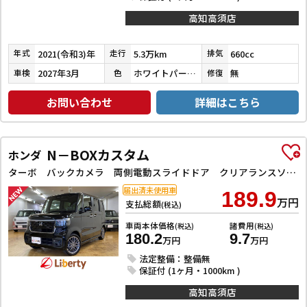
高知高須店
2021(令和3)年
5.3万km
660cc
年式
走行
排気
2027年3月
ホワイトパール３コートパール
無
車検
色
修復
お問い合わせ
詳細はこちら
N－BOXカスタム
ホンダ
ターボ バックカメラ 両側電動スライドドア クリアランスソナー オートクルーズコントロール レーンアシスト 衝突被害軽減システム オートライト LEDヘッドランプ スマートキー アイドリングストップ
届出済未使用車
189.9
万円
支払総額
(税込)
車両本体価格
諸費用
(税込)
(税込)
180.2
9.7
万円
万円
法定整備：整備無
保証付 (1ヶ月・1000km )
高知高須店