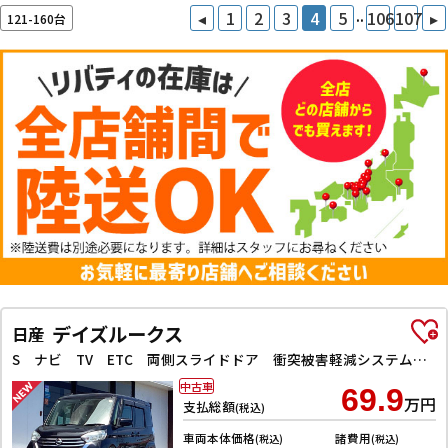
..
◂
1
2
3
4
5
106
107
▸
121-160台
デイズルークス
日産
S ナビ TV ETC 両側スライドドア 衝突被害軽減システム キーレスエントリー アイドリングストップ 電動格納ミラー CVT ESC CD USB ミュージックプレイヤー接続可
中古車
69.9
万円
支払総額
(税込)
車両本体価格
諸費用
(税込)
(税込)