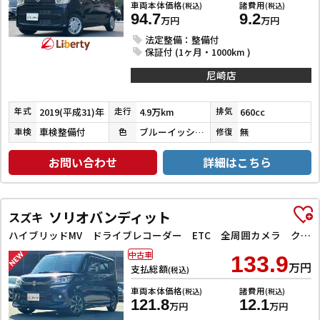
車両本体価格
諸費用
(税込)
(税込)
94.7
9.2
万円
万円
法定整備：整備付
保証付 (1ヶ月・1000km )
尼崎店
2019(平成31)年
4.9万km
660cc
年式
走行
排気
車検整備付
ブルーイッシュブラックパール３
無
車検
色
修復
お問い合わせ
詳細はこちら
ソリオバンディット
スズキ
ハイブリッドMV ドライブレコーダー ETC 全周囲カメラ クリアランスソナー オートクルーズコントロール レーンアシスト 衝突被害軽減システム 両側スライド・片側電動 LEDヘッドランプ スマートキー
中古車
133.9
万円
支払総額
(税込)
車両本体価格
諸費用
(税込)
(税込)
121.8
12.1
万円
万円