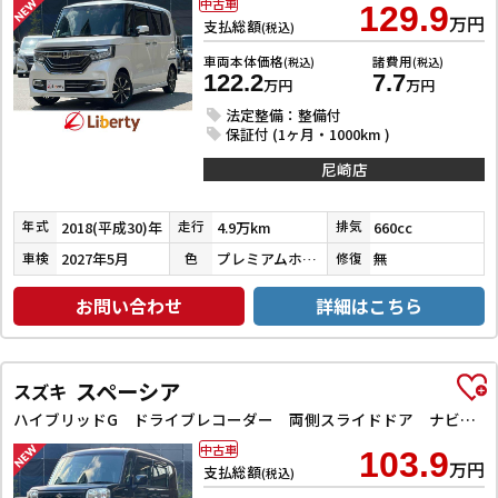
中古車
129.9
万円
支払総額
(税込)
車両本体価格
諸費用
(税込)
(税込)
122.2
7.7
万円
万円
法定整備：整備付
保証付 (1ヶ月・1000km )
尼崎店
2018(平成30)年
4.9万km
660cc
年式
走行
排気
2027年5月
プレミアムホワイトパールⅡ
無
車検
色
修復
お問い合わせ
詳細はこちら
スペーシア
スズキ
ハイブリッドG ドライブレコーダー 両側スライドドア ナビ TV オートライト スマートキー アイドリングストップ 電動格納ミラー ベンチシート CVT ABS ESC CD エアコン パワーウィンドウ
中古車
103.9
万円
支払総額
(税込)