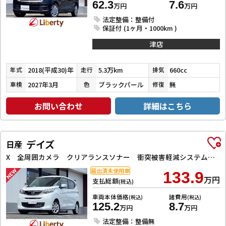
62.3
7.6
万円
万円
法定整備：整備付
保証付 (1ヶ月・1000km )
津店
2018(平成30)年
5.3万km
660cc
年式
走行
排気
2027年3月
ブラックパール
無
車検
色
修復
お問い合わせ
詳細はこちら
デイズ
日産
X 全周囲カメラ クリアランスソナー 衝突被害軽減システム オートライト スマートキー アイドリングストップ 電動格納ミラー ベンチシート CVT 盗難防止システム ABS ESC CD アルミホイール
届出済未使用車
133.9
万円
支払総額
(税込)
車両本体価格
諸費用
(税込)
(税込)
125.2
8.7
万円
万円
法定整備：整備無