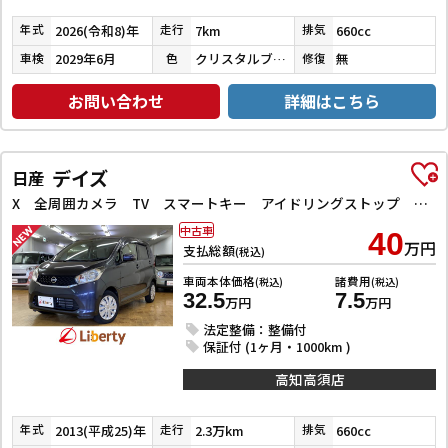
2026(令和8)年
7km
660cc
年式
走行
排気
2029年6月
クリスタルブラックパール
無
車検
色
修復
お問い合わせ
詳細はこちら
デイズ
日産
X 全周囲カメラ TV スマートキー アイドリングストップ 電動格納ミラー ベンチシート CVT 盗難防止システム ABS ミュージックプレイヤー接続可 衝突安全ボディ エアコン パワーステアリング
中古車
40
万円
支払総額
(税込)
車両本体価格
諸費用
(税込)
(税込)
32.5
7.5
万円
万円
法定整備：整備付
保証付 (1ヶ月・1000km )
高知高須店
2013(平成25)年
2.3万km
660cc
年式
走行
排気