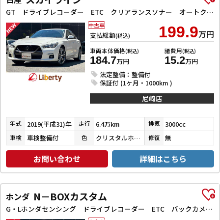
GT ドライブレコーダー ETC クリアランスソナー オートクルーズコントロール 衝突被害軽減システム 全周囲カメラ ナビ TV アルミホイール オートライト LEDヘッドランプ サンルーフ AT
中古車
199.9
万円
支払総額
(税込)
車両本体価格
諸費用
(税込)
(税込)
184.7
15.2
万円
万円
法定整備：整備付
保証付 (1ヶ月・1000km )
尼崎店
2019(平成31)年
6.4万km
3000cc
年式
走行
排気
車検整備付
クリスタルホワイトパール３コートパール
無
車検
色
修復
お問い合わせ
詳細はこちら
N－BOXカスタム
ホンダ
G・Lホンダセンシング ドライブレコーダー ETC バックカメラ 両側スライド・片側電動 ナビ TV クリアランスソナー オートクルーズコントロール レーンアシスト 衝突被害軽減システム オートライト スマートキー