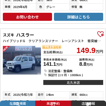
2029年6月
グレー
無
車検
色
修復
お問い合わせ
詳細はこちら
ハスラー
スズキ
ハイブリッドG クリアランスソナー レーンアシスト 衝突被害軽減システム オートライト スマートキー アイドリングストップ 電動格納ミラー シートヒーター CVT ESC エアコン パワーウィンドウ
届出済未使用車
149.9
万円
支払総額
(税込)
車両本体価格
諸費用
(税込)
(税込)
141.1
8.8
万円
万円
法定整備：整備無
保証付 (1ヶ月・1000km )
北久米店
2025(令和7)年
14km
660cc
年式
走行
排気
2028年12月
ホワイト
無
車検
色
修復
在庫車検索
来店予約
店舗情報