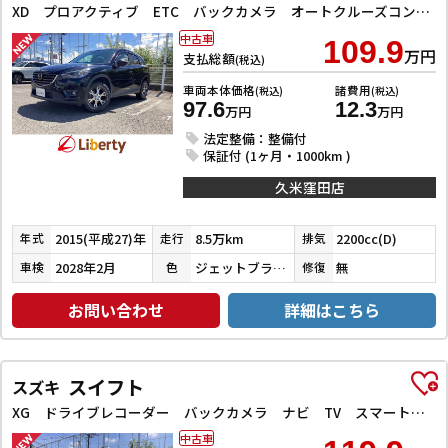
XD プロアクティブ ETC バックカメラ オートクルーズコントロール レーンアシスト 衝突被害軽減システム ナビ オートライト LEDヘッドランプ アルミホイール スマートキー アイドリングストップ 電動格納ミラー AT
中古車
109.9
万円
支払総額
(税込)
車両本体価格
諸費用
(税込)
(税込)
97.6
12.3
万円
万円
法定整備：整備付
保証付 (1ヶ月・1000km )
久米窪田店
2015(平成27)年
8.5万km
2200cc(D)
年式
走行
排気
2028年2月
ジェットブラックマイカ
無
車検
色
修復
お問い合わせ
詳細はこちら
スイフト
スズキ
XG ドライブレコーダー バックカメラ ナビ TV スマートキー 電動格納ミラー シートヒーター CVT 盗難防止システム 衝突安全ボディ ABS ESC CD Bluetooth エアコン
中古車