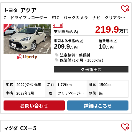
アクア
トヨタ
Z ドライブレコーダー ETC バックカメラ ナビ クリアランスソナー オートクルーズコントロール レーンアシスト 衝突被害軽減システム アルミホイール LEDヘッドランプ スマートキー 電動格納ミラー
中古車
219.9
万円
支払総額
(税込)
車両本体価格
諸費用
(税込)
(税込)
209.9
10
万円
万円
法定整備：整備付
保証付 (1ヶ月・1000km )
久米窪田店
2022(令和4)年
1.7万km
1500cc
年式
走行
排気
2027年3月
クリアベージュメタリック
無
車検
色
修復
お問い合わせ
詳細はこちら
CX－5
マツダ