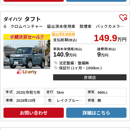
タフト
ダイハツ
G クロムベンチャー 届出済未使用車 禁煙車 バックカメラ クリアランスソナー オートクルーズコントロール 衝突被害軽減システム LEDヘッドランプ ヘッドライトウォッシャー スマートキー 電動格納ミラー シートヒーター
届出済未使用車
149.9
万円
支払総額
(税込)
車両本体価格
諸費用
(税込)
(税込)
140.9
9
万円
万円
法定整備：整備無
保証付 (1ヶ月・1000km )
彦根店
2025(令和7)年
5km
660cc
年式
走行
排気
2028年10月
レイクブルーメタリック
無
車検
色
修復
お問い合わせ
詳細はこちら