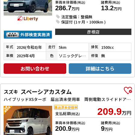
車両本体価格
諸費用
(税込)
(税込)
286.7
13.2
万円
万円
法定整備：整備無
保証付 (1ヶ月・1000km )
彦根店
2026(令和8)年
5km
1500cc
年式
走行
排気
2029年4月
ソニックグレーパール
無
車検
色
修復
お問い合わせ
詳細はこちら
スペーシアカスタム
スズキ
ハイブリッドXSターボ 届出済未使用車 両側電動スライドドア クリアランスソナー オートクルーズコントロール レーンアシスト 衝突被害軽減システム LEDヘッドランプ アイドリングストップ 電動格納ミラー シートヒーター
届出済未使用車
209.9
万円
支払総額
(税込)
車両本体価格
諸費用
(税込)
(税込)
200.9
9
万円
万円