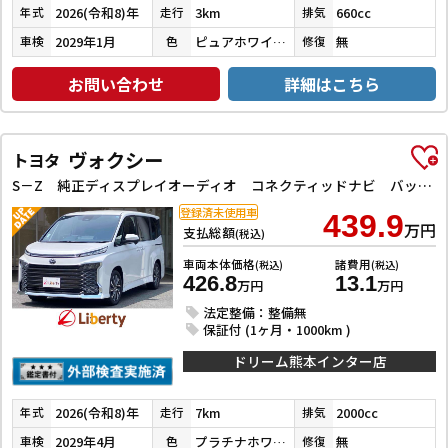
2026(令和8)年
3km
660cc
年式
走行
排気
2029年1月
ピュアホワイトパール
無
車検
色
修復
お問い合わせ
詳細はこちら
ヴォクシー
トヨタ
S－Z 純正ディスプレイオーディオ コネクティッドナビ バックカメラ ETC2．0 クリアランスソナー アダプティブクルーズコントロール 衝突被害軽減システム 両側電動スライドドア LEDヘッドランプ
登録済未使用車
439.9
万円
支払総額
(税込)
車両本体価格
諸費用
(税込)
(税込)
426.8
13.1
万円
万円
法定整備：整備無
保証付 (1ヶ月・1000km )
ドリーム熊本インター店
2026(令和8)年
7km
2000cc
年式
走行
排気
2029年4月
プラチナホワイトパールマイカ
無
車検
色
修復