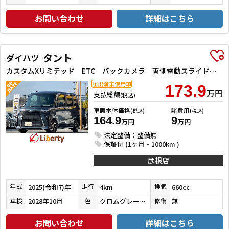
お問い合わせ
詳細はこちら
タント
ダイハツ
カスタムXリミテッド ETC バックカメラ 両側電動スライドドア クリアランスソナー オートクルーズコントロール 衝突被害軽減システム オートライト LEDヘッドランプ 電動格納ミラー
届出済未使用車
173.9
万円
支払総額
(税込)
車両本体価格
諸費用
(税込)
(税込)
164.9
9
万円
万円
法定整備：整備無
保証付 (1ヶ月・1000km )
彦根店
2025(令和7)年
4km
660cc
年式
走行
排気
2028年10月
クロムグレーメタリック
無
車検
色
修復
お問い合わせ
詳細はこちら