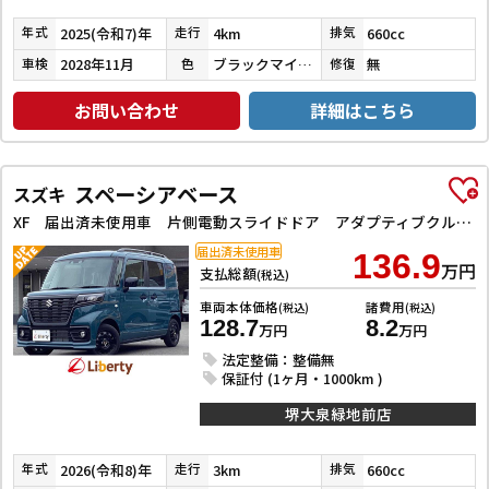
2025(令和7)年
4km
660cc
年式
走行
排気
2028年11月
ブラックマイカメタリック
無
車検
色
修復
お問い合わせ
詳細はこちら
スペーシアベース
スズキ
XF 届出済未使用車 片側電動スライドドア アダプティブクルーズコントロール クリアランスソナー レーンアシスト 衝突被害軽減システム オートライト スマートキー アイドリングストップ シートヒーター
届出済未使用車
136.9
万円
支払総額
(税込)
車両本体価格
諸費用
(税込)
(税込)
128.7
8.2
万円
万円
法定整備：整備無
保証付 (1ヶ月・1000km )
堺大泉緑地前店
2026(令和8)年
3km
660cc
年式
走行
排気