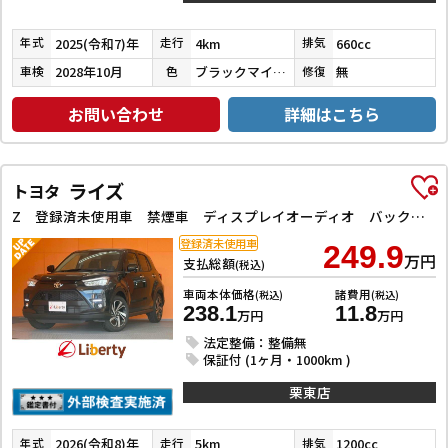
2025(令和7)年
4km
660cc
年式
走行
排気
2028年10月
ブラックマイカメタリック
無
車検
色
修復
お問い合わせ
詳細はこちら
ライズ
トヨタ
Z 登録済未使用車 禁煙車 ディスプレイオーディオ バックカメラ クリアランスソナー オートクルーズコントロール レーンアシスト 衝突被害軽減システム TV LEDヘッドランプ アルミホイール
登録済未使用車
249.9
万円
支払総額
(税込)
車両本体価格
諸費用
(税込)
(税込)
238.1
11.8
万円
万円
法定整備：整備無
保証付 (1ヶ月・1000km )
栗東店
2026(令和8)年
5km
1200cc
年式
走行
排気