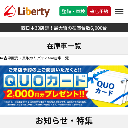
整備・車検
来店予約
西日本30店舗！最大級の在庫台数6,000台
在庫車一覧
中古車販売・買取のリバティ
中古車一覧
お知らせ・特集