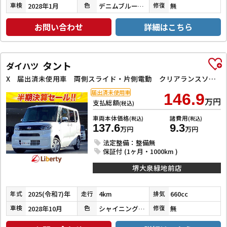
2028年1月
デニムブルーメタリック
無
車検
色
修復
お問い合わせ
詳細はこちら
タント
ダイハツ
X 届出済未使用車 両側スライド・片側電動 クリアランスソナー 衝突被害軽減システム LEDヘッドランプ スマートキー アイドリングストップ 電動格納ミラー シートヒーター ベンチシート CVT
届出済未使用車
146.9
万円
支払総額
(税込)
車両本体価格
諸費用
(税込)
(税込)
137.6
9.3
万円
万円
法定整備：整備無
保証付 (1ヶ月・1000km )
堺大泉緑地前店
2025(令和7)年
4km
660cc
年式
走行
排気
2028年10月
シャイニングホワイトパール
無
車検
色
修復