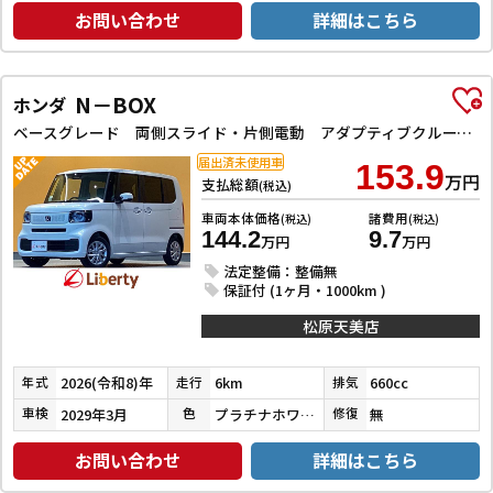
お問い合わせ
詳細はこちら
N－BOX
ホンダ
ベースグレード 両側スライド・片側電動 アダプティブクルーズコントロール クリアランスソナー レーンアシスト オートライト スマートキー アイドリングストップ 電動格納ミラー ベンチシート CVT ABS
届出済未使用車
153.9
万円
支払総額
(税込)
車両本体価格
諸費用
(税込)
(税込)
144.2
9.7
万円
万円
法定整備：整備無
保証付 (1ヶ月・1000km )
松原天美店
2026(令和8)年
6km
660cc
年式
走行
排気
2029年3月
プラチナホワイトパール
無
車検
色
修復
お問い合わせ
詳細はこちら