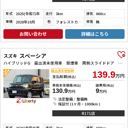
2025(令和7)年
3km
660cc
年式
走行
排気
2028年10月
フォレストカーキメタリック
無
車検
色
修復
お問い合わせ
詳細はこちら
スペーシア
スズキ
ハイブリッドG 届出済未使用車 禁煙車 両側スライドドア クリアランスソナー 衝突被害軽減システム オートライト LEDヘッドランプ スマートキー アイドリングストップ 電動格納ミラー ベンチシート 盗難防止システム
届出済未使用車
139.9
万円
支払総額
(税込)
車両本体価格
諸費用
(税込)
(税込)
130.9
9
万円
万円
法定整備：整備無
保証付 (1ヶ月・1000km )
R171店
2026(令和8)年
2km
660cc
年式
走行
排気