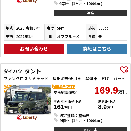
保証付 (1ヶ月・1000km )
津店
2026(令和8)年
5km
660cc
年式
走行
排気
2029年1月
オフブルーメタリック
無
車検
色
修復
お問い合わせ
詳細はこちら
タント
ダイハツ
ファンクロスリミテッド 届出済未使用車 禁煙車 ETC バックカメラ 両側電動スライドドア クリアランスソナー オートクルーズコントロール 衝突被害軽減システム オートライト LEDヘッドランプ 電動格納ミラー
届出済未使用車
169.9
万円
支払総額
(税込)
車両本体価格
諸費用
(税込)
(税込)
161
8.9
万円
万円
法定整備：整備無
保証付 (1ヶ月・1000km )
R171店