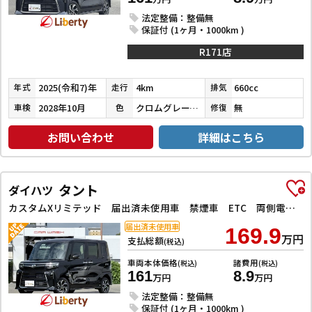
法定整備：整備無
保証付 (1ヶ月・1000km )
R171店
2025(令和7)年
4km
660cc
年式
走行
排気
2028年10月
クロムグレーメタリック
無
車検
色
修復
お問い合わせ
詳細はこちら
タント
ダイハツ
カスタムXリミテッド 届出済未使用車 禁煙車 ETC 両側電動スライドドア クリアランスソナー オートクルーズコントロール 衝突被害軽減システム オートライト LEDヘッドランプ スマートキー シートヒーター
届出済未使用車
169.9
万円
支払総額
(税込)
車両本体価格
諸費用
(税込)
(税込)
161
8.9
万円
万円
法定整備：整備無
保証付 (1ヶ月・1000km )