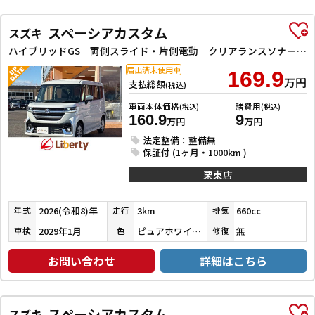
スペーシアカスタム
スズキ
ハイブリッドGS 両側スライド・片側電動 クリアランスソナー オートクルーズコントロール レーンアシスト 衝突被害軽減システム オートライト LEDヘッドランプ スマートキー アイドリングストップ 電動格納ミラー
届出済未使用車
169.9
万円
支払総額
(税込)
車両本体価格
諸費用
(税込)
(税込)
160.9
9
万円
万円
法定整備：整備無
保証付 (1ヶ月・1000km )
栗東店
2026(令和8)年
3km
660cc
年式
走行
排気
2029年1月
ピュアホワイトパール
無
車検
色
修復
お問い合わせ
詳細はこちら
スペーシアカスタム
スズキ