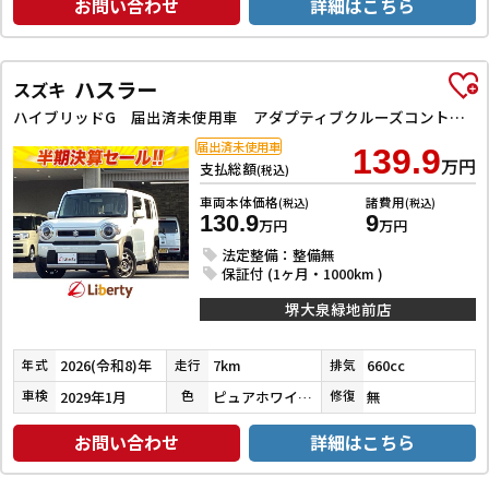
お問い合わせ
詳細はこちら
ハスラー
スズキ
ハイブリッドG 届出済未使用車 アダプティブクルーズコントロール クリアランスソナー レーンアシスト 衝突被害軽減システム LEDヘッドランプ スマートキー アイドリングストップ 電動格納ミラー シートヒーター
届出済未使用車
139.9
万円
支払総額
(税込)
車両本体価格
諸費用
(税込)
(税込)
130.9
9
万円
万円
法定整備：整備無
保証付 (1ヶ月・1000km )
堺大泉緑地前店
2026(令和8)年
7km
660cc
年式
走行
排気
2029年1月
ピュアホワイトパール
無
車検
色
修復
お問い合わせ
詳細はこちら