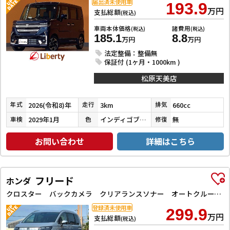
届出済未使用車
193.9
万円
支払総額
(税込)
車両本体価格
諸費用
(税込)
(税込)
185.1
8.8
万円
万円
法定整備：整備無
保証付 (1ヶ月・1000km )
松原天美店
2026(令和8)年
3km
660cc
年式
走行
排気
2029年1月
インディゴブルーメタリック２
無
車検
色
修復
お問い合わせ
詳細はこちら
フリード
ホンダ
クロスター バックカメラ クリアランスソナー オートクルーズコントロール レーンアシスト 衝突被害軽減システム 両側電動スライドドア オートライト LEDヘッドランプ ヘッドライトウォッシャー スマートキー
登録済未使用車
299.9
万円
支払総額
(税込)