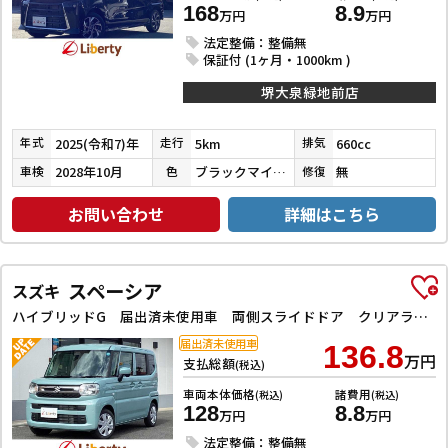
168
8.9
万円
万円
法定整備：整備無
保証付 (1ヶ月・1000km )
堺大泉緑地前店
2025(令和7)年
5km
660cc
年式
走行
排気
2028年10月
ブラックマイカメタリック
無
車検
色
修復
お問い合わせ
詳細はこちら
スペーシア
スズキ
ハイブリッドG 届出済未使用車 両側スライドドア クリアランスソナー 衝突被害軽減システム オートライト LEDヘッドランプ スマートキー アイドリングストップ 電動格納ミラー ベンチシート CVT 盗難防止システム
届出済未使用車
136.8
万円
支払総額
(税込)
車両本体価格
諸費用
(税込)
(税込)
128
8.8
万円
万円
法定整備：整備無