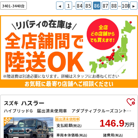
..
..
◂
1
84
85
86
87
88
108
▸
3401-3440台
ハスラー
スズキ
ハイブリッドG 届出済未使用車 アダプティブクルーズコントロール クリアランスソナー レーンアシスト 衝突被害軽減システム オートライト LEDヘッドランプ アイドリングストップ 電動格納ミラー シートヒーター
届出済未使用車
146.9
万円
支払総額
(税込)
車両本体価格
諸費用
(税込)
(税込)