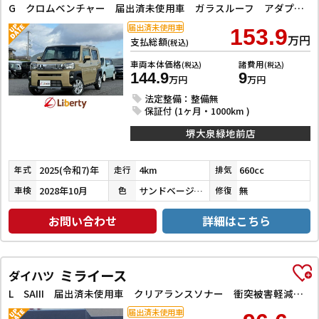
G クロムベンチャー 届出済未使用車 ガラスルーフ アダプティブクルーズコントロール クリアランスソナー レーンアシスト 衝突被害軽減システム オートライト LEDヘッドランプ スマートキー 純正アルミホイール
届出済未使用車
153.9
万円
支払総額
(税込)
車両本体価格
諸費用
(税込)
(税込)
144.9
9
万円
万円
法定整備：整備無
保証付 (1ヶ月・1000km )
堺大泉緑地前店
2025(令和7)年
4km
660cc
年式
走行
排気
2028年10月
サンドベージュメタリック
無
車検
色
修復
お問い合わせ
詳細はこちら
ミライース
ダイハツ
L SAIII 届出済未使用車 クリアランスソナー 衝突被害軽減システム オートマチックハイビーム オートライト キーレスエントリー アイドリングストップ CVT 盗難防止システム ABS ESC 衝突安全ボディ
届出済未使用車