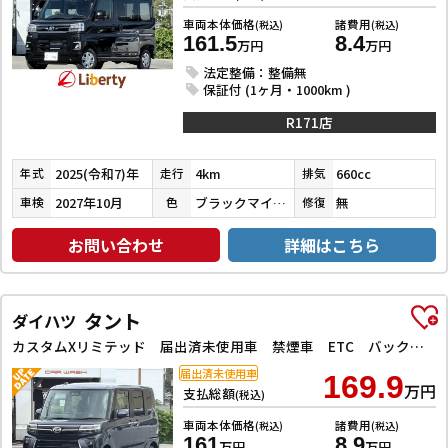
車両本体価格
諸費用
(税込)
(税込)
161.5
8.4
万円
万円
法定整備：整備無
保証付 (1ヶ月・1000km )
R171店
2025(令和7)年
4km
660cc
年式
走行
排気
2027年10月
ブラックマイカメタリック
無
車検
色
修復
お問い合わせ
詳細はこちら
タント
ダイハツ
カスタムXリミテッド 届出済未使用車 禁煙車 ETC バックカメラ 両側電動スライドドア クリアランスソナー オートクルーズコントロール 衝突被害軽減システム オートライト LEDヘッドランプ 電動格納ミラー
届出済未使用車
169.9
万円
支払総額
(税込)
車両本体価格
諸費用
(税込)
(税込)
161
8.9
万円
万円