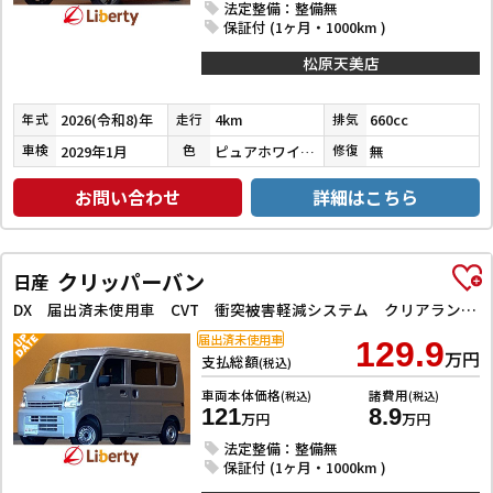
法定整備：整備無
保証付 (1ヶ月・1000km )
松原天美店
2026(令和8)年
4km
660cc
年式
走行
排気
2029年1月
ピュアホワイトパール／ブルーイッシュブラックパール３
無
車検
色
修復
お問い合わせ
詳細はこちら
クリッパーバン
日産
DX 届出済未使用車 CVT 衝突被害軽減システム クリアランスソナー 両側スライドドア アイドリングストップ オートライト ESC エアコン パワーウィンドウ
届出済未使用車
129.9
万円
支払総額
(税込)
車両本体価格
諸費用
(税込)
(税込)
121
8.9
万円
万円
法定整備：整備無
保証付 (1ヶ月・1000km )