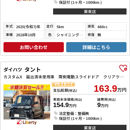
保証付 (1ヶ月・1000km )
栗東店
2025(令和7)年
5km
660cc
年式
走行
排気
2028年10月
シャイニングホワイトパール
無
車検
色
修復
お問い合わせ
詳細はこちら
タント
ダイハツ
カスタムX 届出済未使用車 両側電動スライドドア クリアランスソナー 衝突被害軽減システム LEDヘッドランプ スマートキー アイドリングストップ 電動格納ミラー シートヒーター ベンチシート CVT
届出済未使用車
163.9
万円
支払総額
(税込)
車両本体価格
諸費用
(税込)
(税込)
154.9
9
万円
万円
法定整備：整備無
保証付 (1ヶ月・1000km )
栗東店