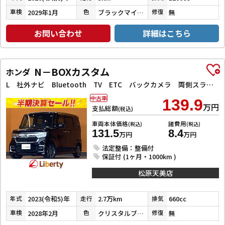
2029年1月
ブラックマイカメタリック
無
車検
色
修復
お問い合わせ
詳細はこちら
N－BOXカスタム
ホンダ
L 社外ナビ Bluetooth TV ETC バックカメラ 両側スライド・片側電動 クリアランスソナー オートクルーズコントロール レーンアシスト 衝突被害軽減システム オートライト スマートキー
中古車
139.9
万円
支払総額
(税込)
車両本体価格
諸費用
(税込)
(税込)
131.5
8.4
万円
万円
法定整備：整備付
保証付 (1ヶ月・1000km )
松原天美店
2023(令和5)年
2.7万km
660cc
年式
走行
排気
2028年2月
クリスタルブラックパール
無
車検
色
修復