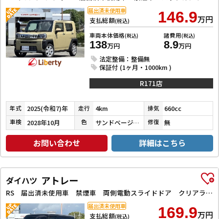
届出済未使用車
146.9
万円
支払総額
(税込)
車両本体価格
諸費用
(税込)
(税込)
138
8.9
万円
万円
法定整備：整備無
保証付 (1ヶ月・1000km )
R171店
2025(令和7)年
4km
660cc
年式
走行
排気
2028年10月
サンドベージュメタリック
無
車検
色
修復
お問い合わせ
詳細はこちら
アトレー
ダイハツ
RS 届出済未使用車 禁煙車 両側電動スライドドア クリアランスソナー オートクルーズコントロール 衝突被害軽減システム オートライト LEDヘッドランプ スマートキー 盗難防止システム ABS
届出済未使用車
169.9
万円
支払総額
(税込)