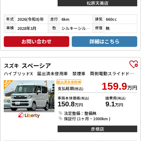
松原天美店
2026(令和8)年
6km
660cc
年式
走行
排気
2028年3月
シルキーシルバーメタリック
無
車検
色
修復
お問い合わせ
詳細はこちら
スペーシア
スズキ
ハイブリッドX 届出済未使用車 禁煙車 両側電動スライドドア クリアランスソナー オートライト スマートキー アイドリングストップ 電動格納ミラー シートヒーター ベンチシート CVT ABS ESC オットマン
届出済未使用車
159.9
万円
支払総額
(税込)
車両本体価格
諸費用
(税込)
(税込)
150.8
9.1
万円
万円
法定整備：整備無
保証付 (1ヶ月・1000km )
彦根店