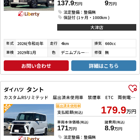
137.9
9
万円
万円
法定整備：整備無
保証付 (1ヶ月・1000km )
大津店
2026(令和8)年
4km
660cc
年式
走行
排気
2029年1月
デニムブルーメタリック／ミネラルグレーメタリック
無
車検
色
修復
お問い合わせ
詳細はこちら
タント
ダイハツ
カスタムRSリミテッド 届出済未使用車 禁煙車 ETC 両側電動スライドドア アダプティブクルーズコントロール クリアランスソナー 衝突被害軽減システム オートライト LEDヘッドランプ スマートキー アイドリングストップ
届出済未使用車
179.9
万円
支払総額
(税込)
車両本体価格
諸費用
(税込)
(税込)
171
8.9
万円
万円
法定整備：整備無