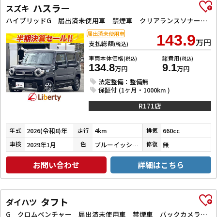
ハスラー
スズキ
ハイブリッドG 届出済未使用車 禁煙車 クリアランスソナー オートクルーズコントロール レーンアシスト 衝突被害軽減システム オートライト LEDヘッドランプ スマートキー シートヒーター CVT
届出済未使用車
143.9
万円
支払総額
(税込)
車両本体価格
諸費用
(税込)
(税込)
134.8
9.1
万円
万円
法定整備：整備無
保証付 (1ヶ月・1000km )
R171店
2026(令和8)年
4km
660cc
年式
走行
排気
2029年1月
ブルーイッシュブラックパール３
無
車検
色
修復
お問い合わせ
詳細はこちら
タフト
ダイハツ
G クロムベンチャー 届出済未使用車 禁煙車 バックカメラ クリアランスソナー オートクルーズコントロール 衝突被害軽減システム オートライト LEDヘッドランプ スマートキー アイドリングストップ シートヒーター