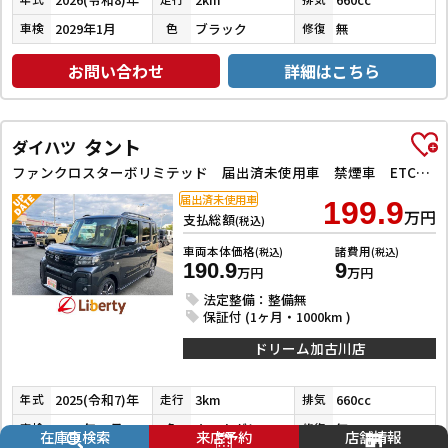
2029年1月
ブラック
無
車検
色
修復
お問い合わせ
詳細はこちら
タント
ダイハツ
ファンクロスターボリミテッド 届出済未使用車 禁煙車 ETC 両側電動スライドドア クリアランスソナー オートクルーズコントロール 衝突被害軽減システム オートライト LEDヘッドランプ 電動格納ミラー シートヒーター
届出済未使用車
199.9
万円
支払総額
(税込)
車両本体価格
諸費用
(税込)
(税込)
190.9
9
万円
万円
法定整備：整備無
保証付 (1ヶ月・1000km )
ドリーム加古川店
2025(令和7)年
3km
660cc
年式
走行
排気
2028年10月
クロムグレーメタリック
無
車検
色
修復
在庫車検索
来店予約
店舗情報