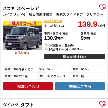
スペーシア
スズキ
ハイブリッドG 届出済未使用車 両側スライドドア クリアランスソナー 衝突被害軽減システム オートライト LEDヘッドランプ スマートキー アイドリングストップ 電動格納ミラー ベンチシート CVT 盗難防止システム
届出済未使用車
139.9
万円
支払総額
(税込)
車両本体価格
諸費用
(税込)
(税込)
130.9
9
万円
万円
法定整備：整備無
保証付 (1ヶ月・1000km )
堺大泉緑地前店
2026(令和8)年
3km
660cc
年式
走行
排気
2029年1月
モスグレーメタリック
無
車検
色
修復
お問い合わせ
詳細はこちら
タフト
ダイハツ