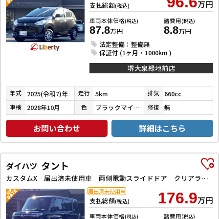
96.6
万円
支払総額
(税込)
車両本体価格
諸費用
(税込)
(税込)
87.8
8.8
万円
万円
法定整備：整備無
保証付 (1ヶ月・1000km )
堺大泉緑地前店
2025(令和7)年
5km
660cc
年式
走行
排気
2028年10月
ブラックマイカメタリック
無
車検
色
修復
お問い合わせ
詳細はこちら
タント
ダイハツ
カスタムX 届出済未使用車 両側電動スライドドア クリアランスソナー 衝突被害軽減システム オートライト LEDヘッドランプ スマートキー アイドリングストップ 電動格納ミラー シートヒーター CVT
届出済未使用車
176.9
万円
支払総額
(税込)
車両本体価格
諸費用
(税込)
(税込)