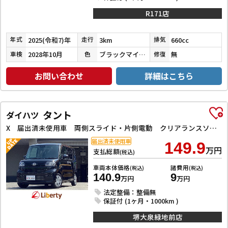
R171店
2025(令和7)年
3km
660cc
年式
走行
排気
2028年10月
ブラックマイカメタリック
無
車検
色
修復
お問い合わせ
詳細はこちら
タント
ダイハツ
X 届出済未使用車 両側スライド・片側電動 クリアランスソナー 衝突被害軽減システム オートライト スマートキー アイドリングストップ 電動格納ミラー シートヒーター ベンチシート CVT ESC
届出済未使用車
149.9
万円
支払総額
(税込)
車両本体価格
諸費用
(税込)
(税込)
140.9
9
万円
万円
法定整備：整備無
保証付 (1ヶ月・1000km )
堺大泉緑地前店