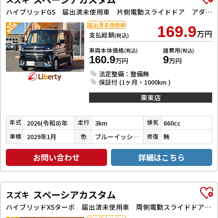
ハイブリッドGS 届出済未使用車 片側電動スライドドア アダプティブクルーズコントロール クリアランスソナー レーンアシスト 衝突被害軽減システム オートライト LEDヘッドランプ アイドリングストップ 電動格納ミラー
届出済未使用車
169.9
万円
支払総額
(税込)
車両本体価格
諸費用
(税込)
(税込)
160.9
9
万円
万円
法定整備：整備無
保証付 (1ヶ月・1000km )
栗東店
2026(令和8)年
3km
660cc
年式
走行
排気
2029年1月
ブルーイッシュブラックパール３
無
車検
色
修復
お問い合わせ
詳細はこちら
スペーシアカスタム
スズキ
ハイブリッドXSターボ 届出済未使用車 両側電動スライドドア クリアランスソナー オートクルーズコントロール レーンアシスト 衝突被害軽減システム オートライト LEDヘッドランプ スマートキー アイドリングストップ