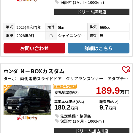
保証付 (1ヶ月・1000km )
ドリーム舞鶴店
2025(令和7)年
5km
660cc
年式
走行
排気
2028年9月
シャイニングホワイトパール
無
車検
色
修復
お問い合わせ
詳細はこちら
N－BOXカスタム
ホンダ
ターボ 両側電動スライドドア クリアランスソナー アダプティブクルーズコントロール LEDヘッドライト 純正アルミホイール レーンアシスト 衝突被害軽減システム オートライト スマートキー
届出済未使用車
189.9
万円
支払総額
(税込)
車両本体価格
諸費用
(税込)
(税込)
180.2
9.7
万円
万円
法定整備：整備無
保証付 (1ヶ月・1000km )
ドリーム加古川店