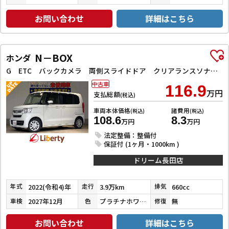
お問い合わせ
詳細はこちら
N－BOX
ホンダ
G ETC バックカメラ 両側スライドドア クリアランスソナー オートクルーズコントロール レーンアシスト 衝突被害軽減システム オートライト スマートキー アイドリングストップ 電動格納ミラー
中古車
116.9
万円
支払総額
(税込)
車両本体価格
諸費用
(税込)
(税込)
108.6
8.3
万円
万円
法定整備：整備付
保証付 (1ヶ月・1000km )
ドリーム長田店
2022(令和4)年
3.9万km
660cc
年式
走行
排気
2027年12月
プラチナホワイトパール
無
車検
色
修復
お問い合わせ
詳細はこちら