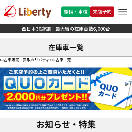
整備・車検
来店予約
西日本30店舗！最大級の在庫台数6,000台
在庫車一覧
中古車販売・買取のリバティ
中古車一覧
お知らせ・特集