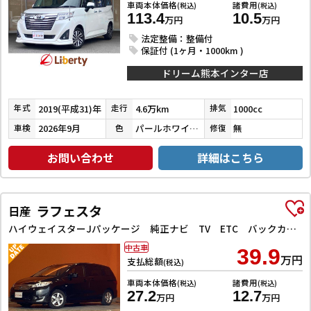
車両本体価格
諸費用
(税込)
(税込)
113.4
10.5
万円
万円
法定整備：整備付
保証付 (1ヶ月・1000km )
ドリーム熊本インター店
2019(平成31)年
4.6万km
1000cc
年式
走行
排気
2026年9月
パールホワイトⅢ
無
車検
色
修復
お問い合わせ
詳細はこちら
ラフェスタ
日産
ハイウェイスターJパッケージ 純正ナビ TV ETC バックカメラ 両側スライド・片側電動 電動格納ミラー 3列シート AT アルミホイール CD 衝突安全ボディ ABS エアコン パワーステアリング
中古車
39.9
万円
支払総額
(税込)
車両本体価格
諸費用
(税込)
(税込)
27.2
12.7
万円
万円