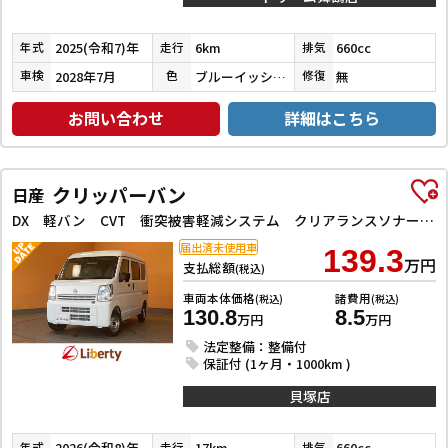
2025(令和7)年
6km
660cc
年式
走行
排気
2028年7月
ブルーイッシュブラックパール３
無
車検
色
修復
お問い合わせ
詳細はこちら
クリッパーバン
日産
DX 軽バン CVT 衝突被害軽減システム クリアランスソナー レーンアシスト 両側スライドドア アイドリングストップ オートライト ESC エアコン パワーウィンドウ 運転席エアバッグ 助手席エアバッグ
届出済未使用車
139.3
万円
支払総額
(税込)
車両本体価格
諸費用
(税込)
(税込)
130.8
8.5
万円
万円
法定整備：整備付
保証付 (1ヶ月・1000km )
貝塚店
2026(令和8)年
17km
660cc
年式
走行
排気