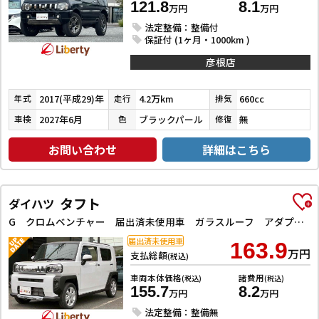
121.8
8.1
万円
万円
法定整備：整備付
保証付 (1ヶ月・1000km )
彦根店
2017(平成29)年
4.2万km
660cc
年式
走行
排気
2027年6月
ブラックパール
無
車検
色
修復
お問い合わせ
詳細はこちら
タフト
ダイハツ
G クロムベンチャー 届出済未使用車 ガラスルーフ アダプティブクルーズコントロール クリアランスソナー 衝突被害軽減システム LEDヘッドランプ スマートキー アイドリングストップ シートヒーター 純正アルミホイール
届出済未使用車
163.9
万円
支払総額
(税込)
車両本体価格
諸費用
(税込)
(税込)
155.7
8.2
万円
万円
法定整備：整備無