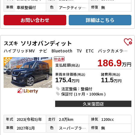
車検整備付
アークティックホワイト
無
車検
色
修復
お問い合わせ
詳細はこちら
ソリオバンディット
スズキ
ハイブリッドMV ナビ Bluetooth TV ETC バックカメラ 両側電動スライドドア クリアランスソナー オートクルーズコントロール レーンアシスト 衝突被害軽減システム アルミホイール オートライト
中古車
186.9
万円
支払総額
(税込)
車両本体価格
諸費用
(税込)
(税込)
175.4
11.5
万円
万円
法定整備：整備付
保証付 (1ヶ月・1000km )
久米窪田店
2023(令和5)年
2.0万km
1200cc
年式
走行
排気
2027年1月
スーパーブラックパール
無
車検
色
修復