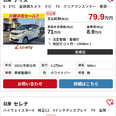
X ETC 全周囲カメラ ナビ TV クリアランスソナー 衝突被害軽減システム オートライト スマートキー アイドリングストップ 電動格納ミラー ベンチシート CVT 盗難防止システム
中古車
79.9
万円
支払総額
(税込)
車両本体価格
諸費用
(税込)
(税込)
71
8.9
万円
万円
法定整備：整備付
保証付 (1ヶ月・1000km )
高槻店
2021(令和3)年
3.2万km
660cc
年式
走行
排気
車検整備付
ホワイトパール３コートパール
無
車検
色
修復
お問い合わせ
詳細はこちら
セレナ
日産
ハイウェイスターV 純正12．3インチディスプレイ TV 全周囲カメラ ETC2．0 デジタルインナーミラー アダプティブクルーズコントロール 衝突被害軽減システム 両側電動スライドドア LEDヘッドランプ スマートキー