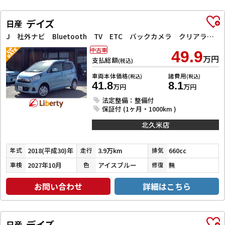
デイズ
日産
J 社外ナビ Bluetooth TV ETC バックカメラ クリアランスソナー 衝突被害軽減システム 電動格納ミラー CVT ESC CD エアコン パワーステアリング パワーウィンドウ
中古車
49.9
万円
支払総額
(税込)
車両本体価格
諸費用
(税込)
(税込)
41.8
8.1
万円
万円
法定整備：整備付
保証付 (1ヶ月・1000km )
北久米店
2018(平成30)年
3.9万km
660cc
年式
走行
排気
2027年10月
アイスブルー
無
車検
色
修復
お問い合わせ
詳細はこちら
デイズ
日産