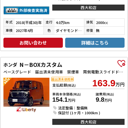
西大和店
2018(平成30)年
4.0万km
2000cc
年式
走行
排気
2027年4月
ダイヤモンドブラックパール
無
車検
色
修復
お問い合わせ
詳細はこちら
N－BOXカスタム
ホンダ
ベースグレード 届出済未使用車 禁煙車 両側電動スライドドア アダプティブクルーズコントロール 純正アルミホイール LEDヘッドライト 電動パーキングブレーキ オートブレーキホールド 前席シートヒーター
届出済未使用車
163.9
万円
支払総額
(税込)
車両本体価格
諸費用
(税込)
(税込)
154.1
9.8
万円
万円
法定整備：整備無
保証付 (1ヶ月・1000km )
西大和店