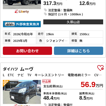
317.3
12.6
万円
万円
法定整備：整備無
保証付 (1ヶ月・1000km )
久御山店
2026(令和8)年
19km
1500cc
年式
走行
排気
2029年3月
シフォンアイボリーＭ２ブラック２ＴＲ
無
車検
色
修復
お問い合わせ
詳細はこちら
ムーヴ
ダイハツ
L ETC ナビ TV キーレスエントリー 電動格納ミラー CVT 盗難防止システム ABS ESC CD Bluetooth 衝突安全ボディ エアコン パワーステアリング パワーウィンドウ
中古車
56.9
万円
支払総額
(税込)
車両本体価格
諸費用
(税込)
(税込)
48.4
8.5
万円
万円
法定整備：整備付