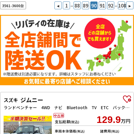
..
..
◂
1
88
89
90
91
92
108
▸
3561-3600台
ジムニー
スズキ
ランドベンチャー 4WD ナビ Bluetooth TV ETC バックカメラ キーレスエントリー 電動格納ミラー シートヒーター AT ABS ESC CD USB アルミホイール 衝突安全ボディ エアコン
中古車
129.9
万円
支払総額
(税込)
車両本体価格
諸費用
(税込)
(税込)