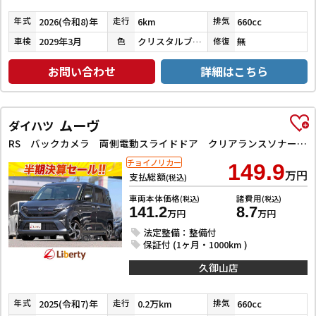
2026(令和8)年
6km
660cc
年式
走行
排気
2029年3月
クリスタルブラックパール
無
車検
色
修復
お問い合わせ
詳細はこちら
ムーヴ
ダイハツ
RS バックカメラ 両側電動スライドドア クリアランスソナー オートクルーズコントロール 衝突被害軽減システム オートライト スマートキー アイドリングストップ 電動格納ミラー ベンチシート CVT ABS
チョイノリカー
149.9
万円
支払総額
(税込)
車両本体価格
諸費用
(税込)
(税込)
141.2
8.7
万円
万円
法定整備：整備付
保証付 (1ヶ月・1000km )
久御山店
2025(令和7)年
0.2万km
660cc
年式
走行
排気