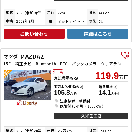
2026(令和8)年
7km
660cc
年式
走行
排気
2029年3月
ミッドナイトブルービームメタリック
無
車検
色
修復
お問い合わせ
詳細はこちら
MAZDA2
マツダ
15C 純正ナビ Bluetooth ETC バックカメラ クリアランスソナー レーンアシスト 衝突被害軽減システム オートライト LEDヘッドランプ スマートキー アイドリングストップ 盗難防止システム
中古車
119.9
万円
支払総額
(税込)
車両本体価格
諸費用
(税込)
(税込)
105.8
14.1
万円
万円
法定整備：整備付
保証付 (1ヶ月・1000km )
久米窪田店
2020(令和2)年
2.2万km
1500cc
年式
走行
排気