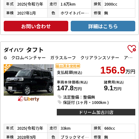
2025(令和7)年
1.6万km
2000cc
年式
走行
排気
2027年1月
ホワイトパールクリスタルシャイン
無
車検
色
修復
お問い合わせ
詳細はこちら
タフト
ダイハツ
G クロムベンチャー ガラスルーフ クリアランスソナー アダプティブクルーズコントロール 衝突被害軽減システム オートライト LEDヘッドランプ スマートキー アイドリングストップ 電動格納ミラー シートヒーター
届出済未使用車
156.9
万円
支払総額
(税込)
車両本体価格
諸費用
(税込)
(税込)
147.8
9.1
万円
万円
法定整備：整備無
保証付 (1ヶ月・1000km )
ドリーム加古川店
2025(令和7)年
33km
660cc
年式
走行
排気
2028年9月
ブラックマイカメタリック
無
車検
色
修復