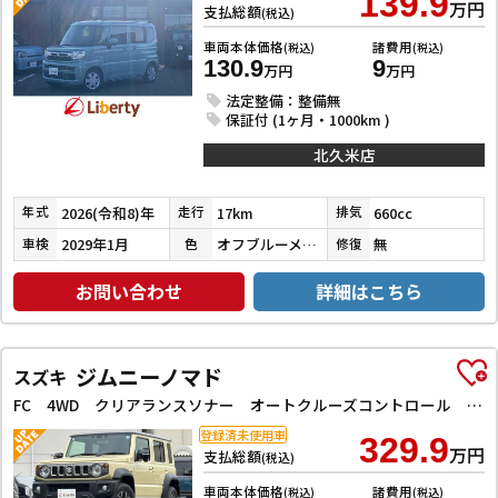
139.9
万円
支払総額
(税込)
車両本体価格
諸費用
(税込)
(税込)
130.9
9
万円
万円
法定整備：整備無
保証付 (1ヶ月・1000km )
北久米店
2026(令和8)年
17km
660cc
年式
走行
排気
2029年1月
オフブルーメタリック
無
車検
色
修復
お問い合わせ
詳細はこちら
ジムニーノマド
スズキ
FC 4WD クリアランスソナー オートクルーズコントロール レーンアシスト 衝突被害軽減システム LEDヘッドランプ ヘッドライトウォッシャー アルミホイール スマートキー アイドリングストップ
登録済未使用車
329.9
万円
支払総額
(税込)
車両本体価格
諸費用
(税込)
(税込)