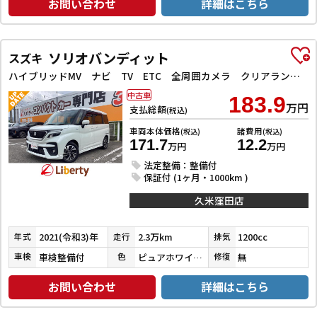
お問い合わせ
詳細はこちら
ソリオバンディット
スズキ
ハイブリッドMV ナビ TV ETC 全周囲カメラ クリアランスソナー オートクルーズコントロール レーンアシスト 衝突被害軽減システム 両側電動スライドドア オートライト LEDヘッドランプ
中古車
183.9
万円
支払総額
(税込)
車両本体価格
諸費用
(税込)
(税込)
171.7
12.2
万円
万円
法定整備：整備付
保証付 (1ヶ月・1000km )
久米窪田店
2021(令和3)年
2.3万km
1200cc
年式
走行
排気
車検整備付
ピュアホワイトパール
無
車検
色
修復
お問い合わせ
詳細はこちら