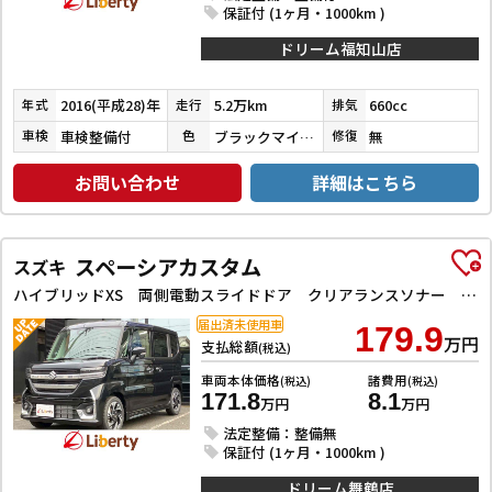
保証付 (1ヶ月・1000km )
ドリーム福知山店
2016(平成28)年
5.2万km
660cc
年式
走行
排気
車検整備付
ブラックマイカメタリック
無
車検
色
修復
お問い合わせ
詳細はこちら
スペーシアカスタム
スズキ
ハイブリッドXS 両側電動スライドドア クリアランスソナー オートクルーズコントロール レーンアシスト 衝突被害軽減システム オートライト LEDヘッドランプ スマートキー アイドリングストップ 電動格納ミラー
届出済未使用車
179.9
万円
支払総額
(税込)
車両本体価格
諸費用
(税込)
(税込)
171.8
8.1
万円
万円
法定整備：整備無
保証付 (1ヶ月・1000km )
ドリーム舞鶴店