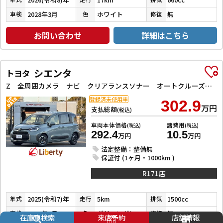
2028年3月
ホワイト
無
車検
色
修復
お問い合わせ
詳細はこちら
シエンタ
トヨタ
Z 全周囲カメラ ナビ クリアランスソナー オートクルーズコントロール レーンアシスト 衝突被害軽減システム 両側スライドドア オートライト LEDヘッドランプ スマートキー 3列シート CVT USB
登録済未使用車
302.9
万円
支払総額
(税込)
車両本体価格
諸費用
(税込)
(税込)
292.4
10.5
万円
万円
法定整備：整備無
保証付 (1ヶ月・1000km )
R171店
2025(令和7)年
5km
1500cc
年式
走行
排気
2027年2月
グリーングレー
無
車検
色
修復
在庫車検索
来店予約
店舗情報