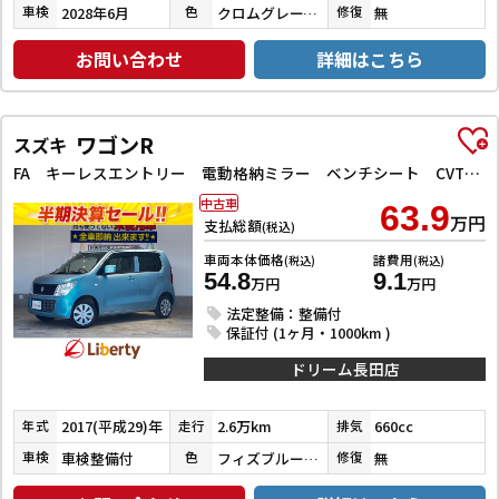
2028年6月
クロムグレーメタリック
無
車検
色
修復
お問い合わせ
詳細はこちら
ワゴンR
スズキ
FA キーレスエントリー 電動格納ミラー ベンチシート CVT 純正CDデッキ マニュアルエアコン パワーウィンドウ パワーステアリング
中古車
63.9
万円
支払総額
(税込)
車両本体価格
諸費用
(税込)
(税込)
54.8
9.1
万円
万円
法定整備：整備付
保証付 (1ヶ月・1000km )
ドリーム長田店
2017(平成29)年
2.6万km
660cc
年式
走行
排気
車検整備付
フィズブルーパールメタリック
無
車検
色
修復