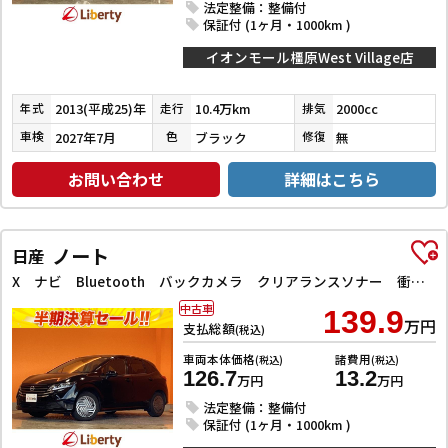
法定整備：整備付
保証付 (1ヶ月・1000km )
イオンモール橿原West Village店
2013(平成25)年
10.4万km
2000cc
年式
走行
排気
2027年7月
ブラック
無
車検
色
修復
お問い合わせ
詳細はこちら
ノート
日産
X ナビ Bluetooth バックカメラ クリアランスソナー 衝突被害軽減システム オートライト LEDヘッドランプ スマートキー 電動格納ミラー CVT 盗難防止システム 衝突安全ボディ ABS
中古車
139.9
万円
支払総額
(税込)
車両本体価格
諸費用
(税込)
(税込)
126.7
13.2
万円
万円
法定整備：整備付
保証付 (1ヶ月・1000km )