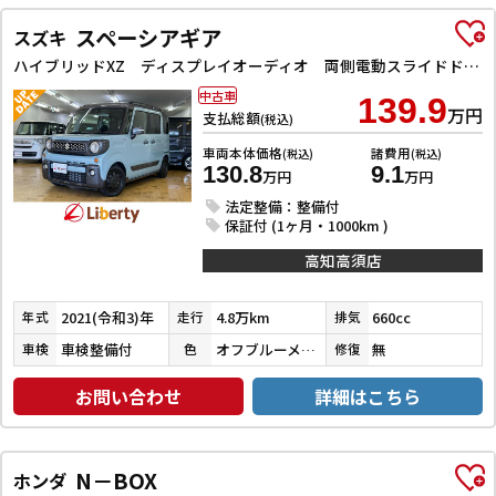
スペーシアギア
スズキ
ハイブリッドXZ ディスプレイオーディオ 両側電動スライドドア クリアランスソナー オートクルーズコントロール レーンアシスト 衝突被害軽減システム オートライト LEDヘッドランプ スマートキー ルーフレール
中古車
139.9
万円
支払総額
(税込)
車両本体価格
諸費用
(税込)
(税込)
130.8
9.1
万円
万円
法定整備：整備付
保証付 (1ヶ月・1000km )
高知高須店
2021(令和3)年
4.8万km
660cc
年式
走行
排気
車検整備付
オフブルーメタリック／ミネラルグレーメタリック
無
車検
色
修復
お問い合わせ
詳細はこちら
N－BOX
ホンダ