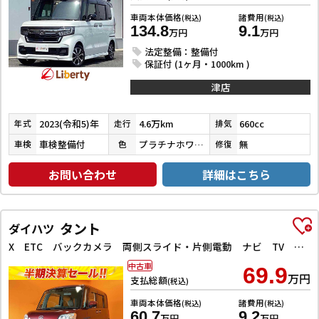
車両本体価格
諸費用
(税込)
(税込)
134.8
9.1
万円
万円
法定整備：整備付
保証付 (1ヶ月・1000km )
津店
2023(令和5)年
4.6万km
660cc
年式
走行
排気
車検整備付
プラチナホワイトパール／ブラック
無
車検
色
修復
お問い合わせ
詳細はこちら
タント
ダイハツ
X ETC バックカメラ 両側スライド・片側電動 ナビ TV クリアランスソナー 衝突被害軽減システム オートマチックハイビーム オートライト スマートキー アイドリングストップ
中古車
69.9
万円
支払総額
(税込)
車両本体価格
諸費用
(税込)
(税込)
60.7
9.2
万円
万円