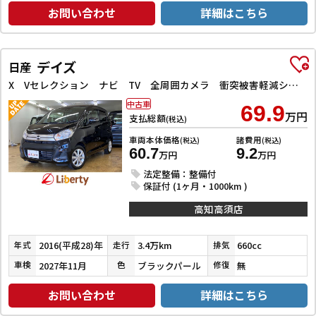
お問い合わせ
詳細はこちら
デイズ
日産
X Vセレクション ナビ TV 全周囲カメラ 衝突被害軽減システム スマートキー アイドリングストップ 電動格納ミラー ベンチシート CVT 盗難防止システム ABS ESC アルミホイール 衝突安全ボディ エアコン
中古車
69.9
万円
支払総額
(税込)
車両本体価格
諸費用
(税込)
(税込)
60.7
9.2
万円
万円
法定整備：整備付
保証付 (1ヶ月・1000km )
高知高須店
2016(平成28)年
3.4万km
660cc
年式
走行
排気
2027年11月
ブラックパール
無
車検
色
修復
お問い合わせ
詳細はこちら