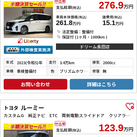
中古車
276.9
万円
支払総額
(税込)
車両本体価格
諸費用
(税込)
(税込)
261.8
15.1
万円
万円
法定整備：整備付
保証付 (1ヶ月・1000km )
ドリーム長田店
2023(令和5)年
3.4万km
2000cc
年式
走行
排気
車検整備付
プリズムホワイト
無
車検
色
修復
お問い合わせ
詳細はこちら
ルーミー
トヨタ
カスタムG 純正ナビ ETC 両側電動スライドドア クリアランスソナー オートクルーズコントロール 衝突被害軽減システム アルミホイール オートマチックハイビーム オートライト LEDヘッドランプ スマートキー
中古車
123.9
万円
支払総額
(税込)