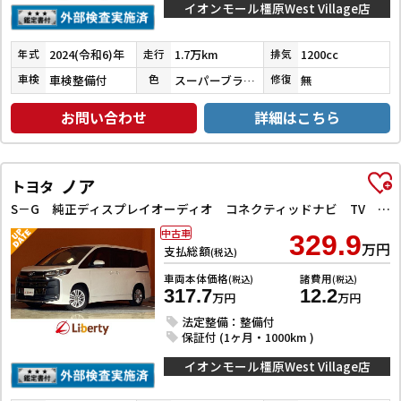
イオンモール橿原West Village店
2024(令和6)年
1.7万km
1200cc
年式
走行
排気
車検整備付
スーパーブラック
無
車検
色
修復
お問い合わせ
詳細はこちら
ノア
トヨタ
S－G 純正ディスプレイオーディオ コネクティッドナビ TV バックカメラ ETC2．0 アダプティブクルーズコントロール レーンアシスト 衝突被害軽減システム 両側電動スライドドア LEDヘッドランプ
中古車
329.9
万円
支払総額
(税込)
車両本体価格
諸費用
(税込)
(税込)
317.7
12.2
万円
万円
法定整備：整備付
保証付 (1ヶ月・1000km )
イオンモール橿原West Village店