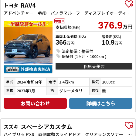
RAV4
トヨタ
アドベンチャー 4WD パノラマルーフ ディスプレイオーディオ コネクティッドナビ TV バックカメラ ETC2．0 オートクルーズコントロール レーンアシスト パワーシート 衝突被害軽減システム LEDヘッドランプ
中古車
376.9
万円
支払総額
(税込)
車両本体価格
諸費用
(税込)
(税込)
366
10.9
万円
万円
法定整備：整備付
保証付 (1ヶ月・1000km )
松原天美店
2024(令和6)年
1.4万km
2000cc
年式
走行
排気
2027年7月
グレーメタリック
無
車検
色
修復
お問い合わせ
詳細はこちら
スペーシアカスタム
スズキ
ハイブリッドXS 両側電動スライドドア クリアランスソナー レーンアシスト 衝突被害軽減システム オートライト スマートキー アイドリングストップ 電動格納ミラー シートヒーター ベンチシート CVT ESC