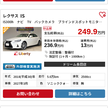
IS
レクサス
IS300h ナビ TV バックカメラ ブラインドスポットモニター クリアランスソナー レーンアシスト オートクルーズコントロール 衝突被害軽減システム アルミホイール LEDヘッドランプ パワーシート
中古車
249.9
万円
支払総額
(税込)
車両本体価格
諸費用
(税込)
(税込)
236.9
13
万円
万円
法定整備：整備付
保証付 (1ヶ月・1000km )
ドリーム長田店
2018(平成30)年
5.0万km
2500cc
年式
走行
排気
2027年3月
ソニッククォーツ
無
車検
色
修復
お問い合わせ
詳細はこちら