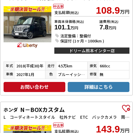
中古車
108.9
万円
支払総額
(税込)
車両本体価格
諸費用
(税込)
(税込)
101.1
7.8
万円
万円
法定整備：整備付
保証付 (1ヶ月・1000km )
ドリーム熊本インター店
2018(平成30)年
4.5万km
660cc
年式
走行
排気
2027年1月
ブルーイッシュブラックパール３
無
車検
色
修復
お問い合わせ
詳細はこちら
N－BOXカスタム
ホンダ
L コーディネートスタイル 社外ナビ ETC バックカメラ 両側電動スライドドア クリアランスソナー アダプティブクルーズコントロール レーンアシスト 衝突被害軽減システム スマートキー アイドリングストップ 電動格納ミラー
中古車
143.9
万円
支払総額
(税込)