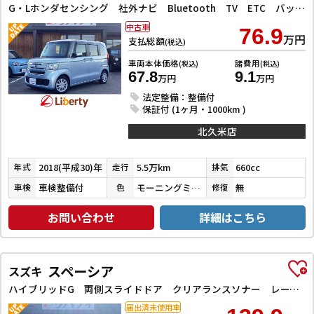
G・Lホンダセンシング 社外ナビ Bluetooth TV ETC バックカメラ 片側電動スライドドア クリアランスソナー オートクルーズコントロール レーンアシスト 衝突被害軽減システム スマートキー アイドリングストップ
中古車
76.9
万円
支払総額
(税込)
車両本体価格
諸費用
(税込)
(税込)
67.8
9.1
万円
万円
法定整備：整備付
保証付 (1ヶ月・1000km )
北久米店
2018(平成30)年
5.5万km
660cc
年式
走行
排気
車検整備付
モーニングミストブルーメタリック
無
車検
色
修復
お問い合わせ
詳細はこちら
スペーシア
スズキ
ハイブリッドG 両側スライドドア クリアランスソナー レーンアシスト オートライト スマートキー アイドリングストップ 電動格納ミラー ベンチシート CVT ESC エアコン パワーステアリング パワーウィンドウ
届出済未使用車