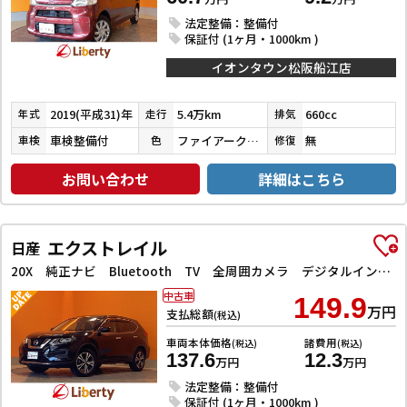
法定整備：整備付
保証付 (1ヶ月・1000km )
イオンタウン松阪船江店
2019(平成31)年
5.4万km
660cc
年式
走行
排気
車検整備付
ファイアークォーツレッドメタリック
無
車検
色
修復
お問い合わせ
詳細はこちら
エクストレイル
日産
20X 純正ナビ Bluetooth TV 全周囲カメラ デジタルインナーミラー クリアランスソナー 衝突被害軽減システム 電動リアゲート アルミホイール スマートキー アイドリングストップ 電動格納ミラー
中古車
149.9
万円
支払総額
(税込)
車両本体価格
諸費用
(税込)
(税込)
137.6
12.3
万円
万円
法定整備：整備付
保証付 (1ヶ月・1000km )