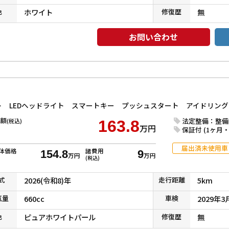
色
ホワイト
修復
歴
無
お問い合わせ
額
法定整備：整備
(税込)
163.8
万円
保証付 (1ヶ月・1
届出済未使用車
体価格
諸費用
154.8
9
万円
万円
(税込)
式
2026(令和8)年
走行
距離
5km
気
量
660cc
車検
2029年3
色
ピュアホワイトパール
修復
歴
無