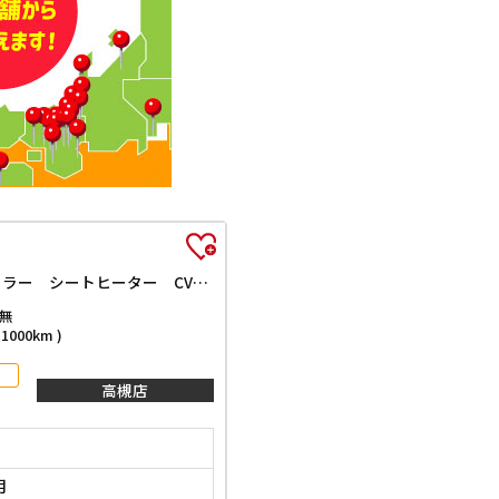
L クリアランスソナー レーンアシスト 衝突被害軽減システム オートライト キーレスエントリー アイドリングストップ 電動格納ミラー シートヒーター CVT 盗難防止システム ABS ESC
無
000km )
高槻店
月