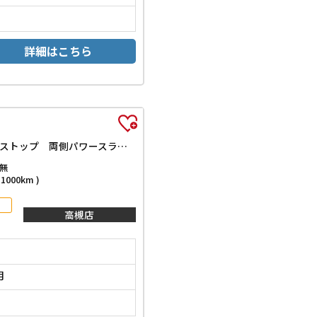
詳細はこちら
ハイブリッドX 届出済未使用車 禁煙車 スズキセーフティサポート LEDヘッドライト スマートキー プッシュスタート アイドリングストップ 両側パワースライドドア ステアリングスイッチ 電動格納ミラー オートエアコン
無
000km )
高槻店
月