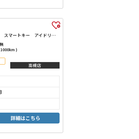
ハイブリッドL 届出済未使用車 禁煙車 クリアランスソナー レーンアシスト 衝突被害軽減システム オートライト LEDヘッドランプ スマートキー アイドリングストップ 電動格納ミラー ベンチシート 盗難防止システム
無
000km )
高槻店
月
詳細はこちら