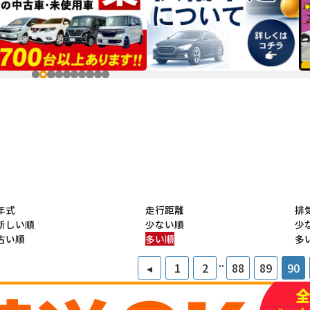
年式
走行距離
排
新しい順
少ない順
少
古い順
多い順
多
..
◂
1
2
88
89
90