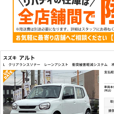
アルト
スズキ
支払総
車両本
(税込)
年
排