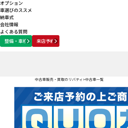
オプション
車選びのススメ
納車式
会社情報
よくある質問
整備・車検
来店予約
営業時間
AM10:00 ～ PM6:00
中古車販売・買取のリバティ
中古車一覧