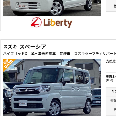
スペーシア
スズキ
支払総
車両本
(税込)
年
排