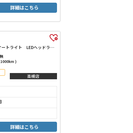
詳細はこちら
ハイブリッドG 届出済未使用車 禁煙車 クリアランスソナー オートクルーズコントロール レーンアシスト 衝突被害軽減システム オートライト LEDヘッドランプ スマートキー アイドリングストップシートヒーター
無
000km )
高槻店
月
詳細はこちら