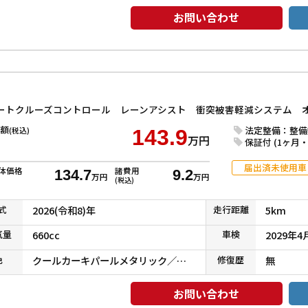
お問い合わせ
額
法定整備：整備
(税込)
143.9
万円
保証付 (1ヶ月・1
届出済未使用車
体価格
諸費用
134.7
9.2
万円
万円
(税込)
式
2026(令和8)年
走行
距離
5km
気
量
660cc
車検
2029年4
色
クールカーキパールメタリック／ソフトベージュメタリック
修復
歴
無
お問い合わせ