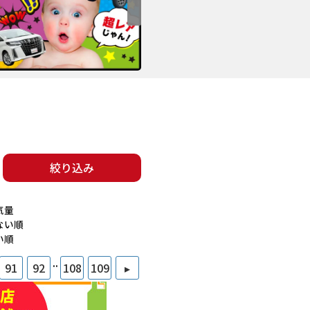
絞り込み
気量
ない順
い順
..
91
92
108
109
▸