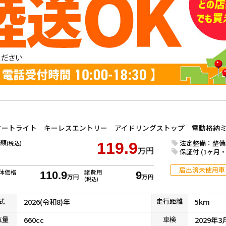
額
法定整備：整備
(税込)
119.9
万円
保証付 (1ヶ月・1
届出済未使用車
体価格
諸費用
110.9
9
万円
万円
(税込)
式
2026(令和8)年
走行
距離
5km
気
量
660cc
車検
2029年3