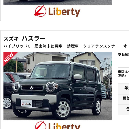
ハスラー
スズキ
支払総
車両本
(税込)
年
排