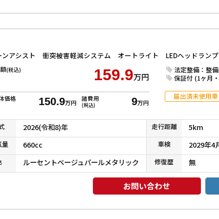
額
法定整備：整備
(税込)
159.9
万円
保証付 (1ヶ月・1
届出済未使用車
体価格
諸費用
150.9
9
万円
万円
(税込)
式
2026(令和8)年
走行
距離
5km
気
量
660cc
車検
2029年4
色
ルーセントベージュパールメタリック
修復
歴
無
お問い合わせ