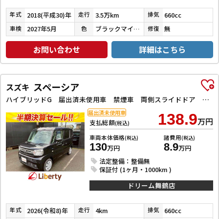
2018(平成30)年
3.5万km
660cc
年式
走行
排気
2027年5月
ブラックマイカメタリック
無
車検
色
修復
お問い合わせ
詳細はこちら
スペーシア
スズキ
ハイブリッドG 届出済未使用車 禁煙車 両側スライドドア クリアランスソナー 衝突被害軽減システム オートライト LEDヘッドランプ スマートキー アイドリングストップ 電動格納ミラー ベンチシート 盗難防止システム
届出済未使用車
138.9
万円
支払総額
(税込)
車両本体価格
諸費用
(税込)
(税込)
130
8.9
万円
万円
法定整備：整備無
保証付 (1ヶ月・1000km )
ドリーム舞鶴店
2026(令和8)年
4km
660cc
年式
走行
排気