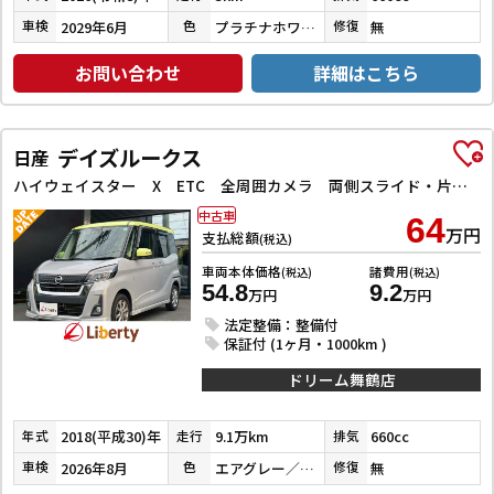
2029年6月
プラチナホワイトパール
無
車検
色
修復
お問い合わせ
詳細はこちら
デイズルークス
日産
ハイウェイスター X ETC 全周囲カメラ 両側スライド・片側電動 ナビ TV 衝突被害軽減システム オートマチックハイビーム オートライト LEDヘッドランプ スマートキー アイドリングストップ
中古車
64
万円
支払総額
(税込)
車両本体価格
諸費用
(税込)
(税込)
54.8
9.2
万円
万円
法定整備：整備付
保証付 (1ヶ月・1000km )
ドリーム舞鶴店
2018(平成30)年
9.1万km
660cc
年式
走行
排気
2026年8月
エアグレー／レモンライム
無
車検
色
修復