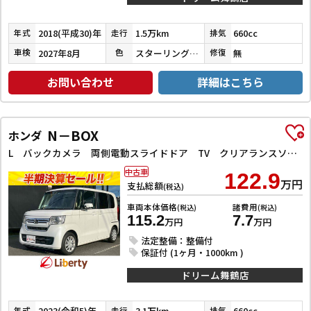
2018(平成30)年
1.5万km
660cc
年式
走行
排気
2027年8月
スターリングシルバーメタリック
無
車検
色
修復
お問い合わせ
詳細はこちら
N－BOX
ホンダ
L バックカメラ 両側電動スライドドア TV クリアランスソナー オートクルーズコントロール レーンアシスト 衝突被害軽減システム オートライト LEDヘッドランプ スマートキー アイドリングストップ
中古車
122.9
万円
支払総額
(税込)
車両本体価格
諸費用
(税込)
(税込)
115.2
7.7
万円
万円
法定整備：整備付
保証付 (1ヶ月・1000km )
ドリーム舞鶴店
2023(令和5)年
3.1万km
660cc
年式
走行
排気