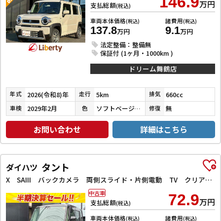
146.9
万円
支払総額
(税込)
車両本体価格
諸費用
(税込)
(税込)
137.8
9.1
万円
万円
法定整備：整備無
保証付 (1ヶ月・1000km )
ドリーム舞鶴店
2026(令和8)年
5km
660cc
年式
走行
排気
2029年2月
ソフトベージュメタリック
無
車検
色
修復
お問い合わせ
詳細はこちら
タント
ダイハツ
X SAIII バックカメラ 両側スライド・片側電動 TV クリアランスソナー 衝突被害軽減システム オートマチックハイビーム オートライト スマートキー アイドリングストップ シートヒーター ベンチシート CVT
中古車
72.9
万円
支払総額
(税込)
車両本体価格
諸費用
(税込)
(税込)