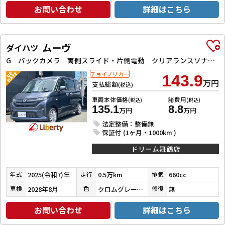
お問い合わせ
詳細はこちら
ムーヴ
ダイハツ
G バックカメラ 両側スライド・片側電動 クリアランスソナー レーンアシスト 衝突被害軽減システム オートライト LEDヘッドランプ スマートキー アイドリングストップ 電動格納ミラー ベンチシート
チョイノリカー
143.9
万円
支払総額
(税込)
車両本体価格
諸費用
(税込)
(税込)
135.1
8.8
万円
万円
法定整備：整備無
保証付 (1ヶ月・1000km )
ドリーム舞鶴店
2025(令和7)年
0.5万km
660cc
年式
走行
排気
2028年8月
クロムグレーメタリック
無
車検
色
修復
お問い合わせ
詳細はこちら