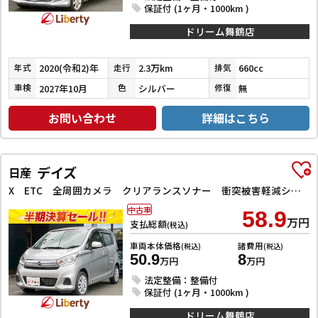
保証付 (1ヶ月・1000km )
ドリーム舞鶴店
2020(令和2)年
2.3万km
660cc
年式
走行
排気
2027年10月
シルバー
無
車検
色
修復
お問い合わせ
詳細はこちら
デイズ
日産
X ETC 全周囲カメラ クリアランスソナー 衝突被害軽減システム スマートキー アイドリングストップ 電動格納ミラー ベンチシート CVT 盗難防止システム ABS ESC
中古車
58.9
万円
支払総額
(税込)
車両本体価格
諸費用
(税込)
(税込)
50.9
8
万円
万円
法定整備：整備付
保証付 (1ヶ月・1000km )
ドリーム舞鶴店