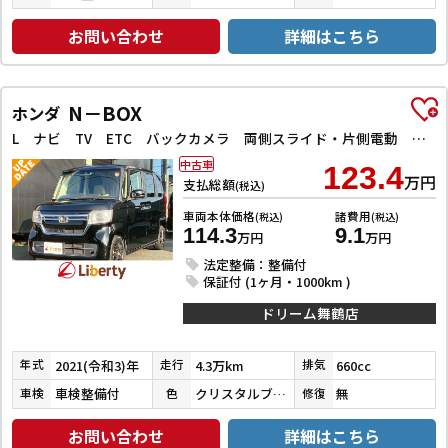
お問い合わせ
詳細はこちら
N－BOX
ホンダ
L ナビ TV ETC バックカメラ 両側スライド・片側電動 クリアランスソナー オートクルーズコントロール レーンアシスト 衝突被害軽減システム オートライト LEDヘッドランプ スマートキー
中古車
123.4
万円
支払総額
(税込)
車両本体価格
諸費用
(税込)
(税込)
114.3
9.1
万円
万円
法定整備：整備付
保証付 (1ヶ月・1000km )
ドリーム舞鶴店
2021(令和3)年
4.3万km
660cc
年式
走行
排気
車検整備付
クリスタルブラックパール
無
車検
色
修復
お問い合わせ
詳細はこちら