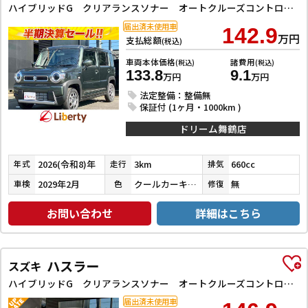
ハイブリッドG クリアランスソナー オートクルーズコントロール レーンアシスト 衝突被害軽減システム オートライト LEDヘッドランプ スマートキー アイドリングストップ 電動格納ミラー シートヒーター CVT
届出済未使用車
142.9
万円
支払総額
(税込)
車両本体価格
諸費用
(税込)
(税込)
133.8
9.1
万円
万円
法定整備：整備無
保証付 (1ヶ月・1000km )
ドリーム舞鶴店
2026(令和8)年
3km
660cc
年式
走行
排気
2029年2月
クールカーキパールメタリック
無
車検
色
修復
お問い合わせ
詳細はこちら
ハスラー
スズキ
ハイブリッドG クリアランスソナー オートクルーズコントロール レーンアシスト 衝突被害軽減システム オートライト LEDヘッドランプ スマートキー アイドリングストップ 電動格納ミラー シートヒーター CVT
届出済未使用車