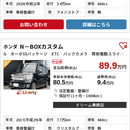
2020(令和2)年
3.4万km
660cc
年式
走行
排気
車検整備付
アメジストブラックパール
無
車検
色
修復
お問い合わせ
詳細はこちら
N－BOXカスタム
ホンダ
G ターボSSパッケージ ETC バックカメラ 両側電動スライドドア TV オートクルーズコントロール 衝突被害軽減システム HID スマートキー アイドリングストップ 電動格納ミラー シートヒーター
中古車
89.9
万円
支払総額
(税込)
車両本体価格
諸費用
(税込)
(税込)
80.5
9.4
万円
万円
法定整備：整備付
保証付 (1ヶ月・1000km )
ドリーム舞鶴店
2017(平成29)年
7.7万km
660cc
年式
走行
排気
車検整備付
クリスタルブラックパール
無
車検
色
修復