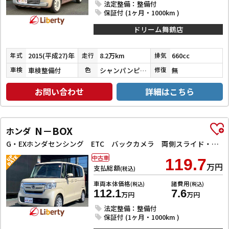
法定整備：整備付
保証付 (1ヶ月・1000km )
ドリーム舞鶴店
2015(平成27)年
8.2万km
660cc
年式
走行
排気
車検整備付
シャンパンピンクパールメタリック
無
車検
色
修復
お問い合わせ
詳細はこちら
N－BOX
ホンダ
G・EXホンダセンシング ETC バックカメラ 両側スライド・片側電動 TV クリアランスソナー オートクルーズコントロール レーンアシスト 衝突被害軽減システム オートライト LEDヘッドランプ スマートキー
中古車
119.7
万円
支払総額
(税込)
車両本体価格
諸費用
(税込)
(税込)
112.1
7.6
万円
万円
法定整備：整備付
保証付 (1ヶ月・1000km )