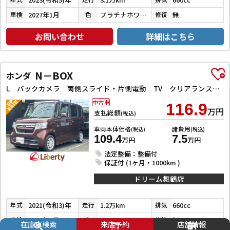
2027年1月
プラチナホワイトパール
無
車検
色
修復
お問い合わせ
詳細はこちら
N－BOX
ホンダ
L バックカメラ 両側スライド・片側電動 TV クリアランスソナー オートクルーズコントロール レーンアシスト 衝突被害軽減システム オートライト LEDヘッドランプ スマートキー アイドリングストップ
中古車
116.9
万円
支払総額
(税込)
車両本体価格
諸費用
(税込)
(税込)
109.4
7.5
万円
万円
法定整備：整備付
保証付 (1ヶ月・1000km )
ドリーム舞鶴店
2021(令和3)年
1.2万km
660cc
年式
走行
排気
2026年9月
ＪＦ３－５０８１７８２
無
車検
色
修復
在庫車検索
来店予約
店舗情報