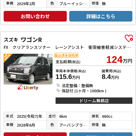
2029年2月
ブルーイッシュブラックパール３
無
車検
色
修復
お問い合わせ
詳細はこちら
ワゴンR
スズキ
FX クリアランスソナー レーンアシスト 衝突被害軽減システム オートライト スマートキー 電動格納ミラー シートヒーター ベンチシート CVT 盗難防止システム ABS ESC 衝突安全ボディ エアコン
届出済未使用車
124
万円
支払総額
(税込)
車両本体価格
諸費用
(税込)
(税込)
115.6
8.4
万円
万円
法定整備：整備無
保証付 (1ヶ月・1000km )
ドリーム舞鶴店
2025(令和7)年
6km
660cc
年式
走行
排気
2028年6月
アーバンブラウンパールメタリック
無
車検
色
修復