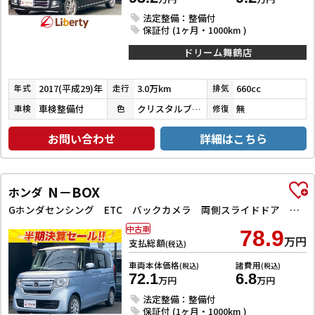
法定整備：整備付
保証付 (1ヶ月・1000km )
ドリーム舞鶴店
2017(平成29)年
3.0万km
660cc
年式
走行
排気
車検整備付
クリスタルブラックパール
無
車検
色
修復
お問い合わせ
詳細はこちら
N－BOX
ホンダ
Gホンダセンシング ETC バックカメラ 両側スライドドア ナビ クリアランスソナー オートクルーズコントロール レーンアシスト 衝突被害軽減システム オートライト LEDヘッドランプ スマートキー
中古車
78.9
万円
支払総額
(税込)
車両本体価格
諸費用
(税込)
(税込)
72.1
6.8
万円
万円
法定整備：整備付
保証付 (1ヶ月・1000km )