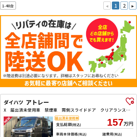
◂
1
2
▸
1-40台
アトレー
ダイハツ
X 届出済未使用車 禁煙車 両側スライドドア クリアランスソナー 衝突被害軽減システム オートライト スマートキー アイドリングストップ 電動格納ミラー CVT ABS ESC エアコン
届出済未使用車
157
万円
支払総額
(税込)
車両本体価格
諸費用
(税込)
(税込)