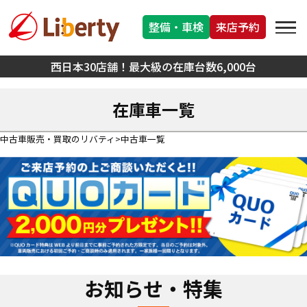
整備・車検
来店予約
西日本30店舗！最大級の在庫台数6,000台
在庫車一覧
中古車販売・買取のリバティ
中古車一覧
お知らせ・特集