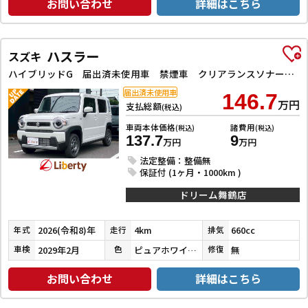
お問い合わせ
詳細はこちら
ハスラー
スズキ
ハイブリッドG 届出済未使用車 禁煙車 クリアランスソナー オートクルーズコントロール レーンアシスト 衝突被害軽減システム オートライト LEDヘッドランプ アイドリングストップ 電動格納ミラー シートヒーター
届出済未使用車
146.7
万円
支払総額
(税込)
車両本体価格
諸費用
(税込)
(税込)
137.7
9
万円
万円
法定整備：整備無
保証付 (1ヶ月・1000km )
ドリーム舞鶴店
2026(令和8)年
4km
660cc
年式
走行
排気
2029年2月
ピュアホワイトパール
無
車検
色
修復
お問い合わせ
詳細はこちら