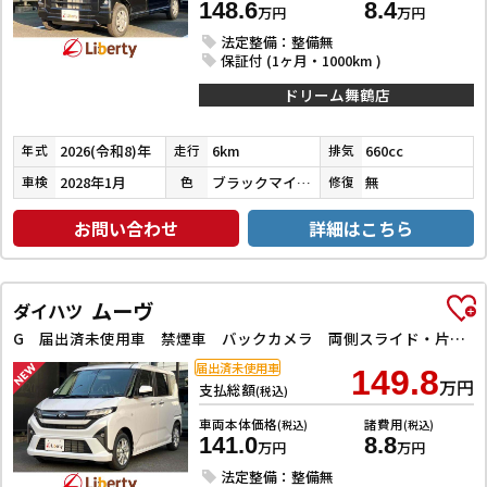
148.6
8.4
万円
万円
法定整備：整備無
保証付 (1ヶ月・1000km )
ドリーム舞鶴店
2026(令和8)年
6km
660cc
年式
走行
排気
2028年1月
ブラックマイカメタリック
無
車検
色
修復
お問い合わせ
詳細はこちら
ムーヴ
ダイハツ
G 届出済未使用車 禁煙車 バックカメラ 両側スライド・片側電動 クリアランスソナー 衝突被害軽減システム オートライト LEDヘッドランプ スマートキー アイドリングストップ 電動格納ミラー
届出済未使用車
149.8
万円
支払総額
(税込)
車両本体価格
諸費用
(税込)
(税込)
141.0
8.8
万円
万円
法定整備：整備無