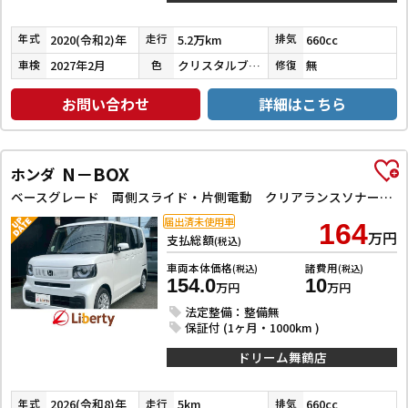
2020(令和2)年
5.2万km
660cc
年式
走行
排気
2027年2月
クリスタルブラックパール
無
車検
色
修復
お問い合わせ
詳細はこちら
N－BOX
ホンダ
ベースグレード 両側スライド・片側電動 クリアランスソナー オートクルーズコントロール レーンアシスト 衝突被害軽減システム オートライト LEDヘッドランプ スマートキー アイドリングストップ
届出済未使用車
164
万円
支払総額
(税込)
車両本体価格
諸費用
(税込)
(税込)
154.0
10
万円
万円
法定整備：整備無
保証付 (1ヶ月・1000km )
ドリーム舞鶴店
2026(令和8)年
5km
660cc
年式
走行
排気