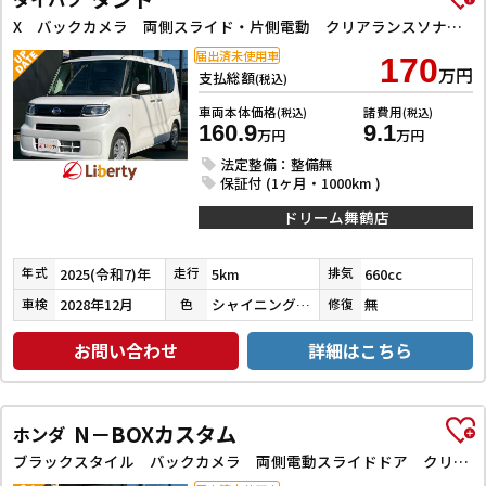
X バックカメラ 両側スライド・片側電動 クリアランスソナー 衝突被害軽減システム LEDヘッドランプ スマートキー アイドリングストップ 電動格納ミラー シートヒーター ベンチシート CVT
届出済未使用車
170
万円
支払総額
(税込)
車両本体価格
諸費用
(税込)
(税込)
160.9
9.1
万円
万円
法定整備：整備無
保証付 (1ヶ月・1000km )
ドリーム舞鶴店
2025(令和7)年
5km
660cc
年式
走行
排気
2028年12月
シャイニングホワイトパール
無
車検
色
修復
お問い合わせ
詳細はこちら
N－BOXカスタム
ホンダ
ブラックスタイル バックカメラ 両側電動スライドドア クリアランスソナー オートクルーズコントロール レーンアシスト 衝突被害軽減システム オートライト LEDヘッドランプ スマートキー アイドリングストップ