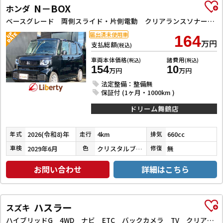
N－BOX
ホンダ
ベースグレード 両側スライド・片側電動 クリアランスソナー オートクルーズコントロール オートライト スマートキー アイドリングストップ 電動格納ミラー シートヒーター ベンチシート CVT ABS
届出済未使用車
164
万円
支払総額
(税込)
車両本体価格
諸費用
(税込)
(税込)
154
10
万円
万円
法定整備：整備無
保証付 (1ヶ月・1000km )
ドリーム舞鶴店
2026(令和8)年
4km
660cc
年式
走行
排気
2029年6月
クリスタルブラックパール
無
車検
色
修復
お問い合わせ
詳細はこちら
ハスラー
スズキ
ハイブリッドG 4WD ナビ ETC バックカメラ TV クリアランスソナー レーンアシスト 衝突被害軽減システム オートライト スマートキー アイドリングストップ 電動格納ミラー シートヒーター CVT