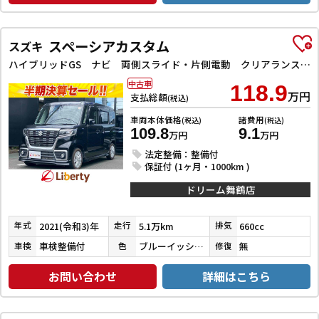
スペーシアカスタム
スズキ
ハイブリッドGS ナビ 両側スライド・片側電動 クリアランスソナー オートクルーズコントロール レーンアシスト 衝突被害軽減システム オートライト スマートキー アイドリングストップ 電動格納ミラー シートヒーター
中古車
118.9
万円
支払総額
(税込)
車両本体価格
諸費用
(税込)
(税込)
109.8
9.1
万円
万円
法定整備：整備付
保証付 (1ヶ月・1000km )
ドリーム舞鶴店
2021(令和3)年
5.1万km
660cc
年式
走行
排気
車検整備付
ブルーイッシュブラックパール３
無
車検
色
修復
お問い合わせ
詳細はこちら