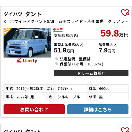
タント
ダイハツ
X ホワイトアクセントSAII 両側スライド・片側電動 クリアランスソナー 衝突被害軽減システム オートライト スマートキー アイドリングストップ 電動格納ミラー ベンチシート CVT 盗難防止システム ABS ESC CD
中古車
59.8
万円
支払総額
(税込)
車両本体価格
諸費用
(税込)
(税込)
51.9
7.9
万円
万円
法定整備：整備付
保証付 (1ヶ月・1000km )
ドリーム舞鶴店
2016(平成28)年
7.6万km
660cc
年式
走行
排気
2027年5月
シルキーブルーパール／ホワイト
無
車検
色
修復
お問い合わせ
詳細はこちら
タント
ダイハツ