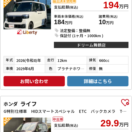
届出済未使用車
194
万円
支払総額
(税込)
車両本体価格
諸費用
(税込)
(税込)
184
10
万円
万円
法定整備：整備無
保証付 (1ヶ月・1000km )
ドリーム舞鶴店
2026(令和8)年
12km
660cc
年式
走行
排気
2029年6月
プラチナホワイトパール
無
車検
色
修復
お問い合わせ
詳細はこちら
ライフ
ホンダ
G特別仕様車 HIDスマートスペシャル ETC バックカメラ TV HID スマートキー ベンチシート AT 盗難防止システム ABS CD ミュージックプレイヤー接続可 衝突安全ボディ エアコン パワーステアリング パワーウィンドウ
中古車
29.9
万円
支払総額
(税込)