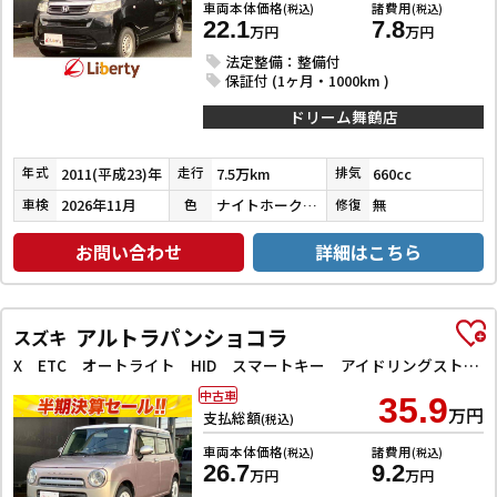
車両本体価格
諸費用
(税込)
(税込)
22.1
7.8
万円
万円
法定整備：整備付
保証付 (1ヶ月・1000km )
ドリーム舞鶴店
2011(平成23)年
7.5万km
660cc
年式
走行
排気
2026年11月
ナイトホークブラックパール
無
車検
色
修復
お問い合わせ
詳細はこちら
アルトラパンショコラ
スズキ
X ETC オートライト HID スマートキー アイドリングストップ 電動格納ミラー ベンチシート CVT 盗難防止システム ABS CD Bluetooth 衝突安全ボディ エアコン パワーステアリング
中古車
35.9
万円
支払総額
(税込)
車両本体価格
諸費用
(税込)
(税込)
26.7
9.2
万円
万円