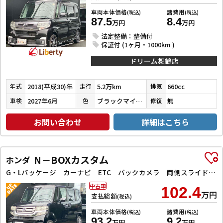
車両本体価格
諸費用
(税込)
(税込)
87.5
8.4
万円
万円
法定整備：整備付
保証付 (1ヶ月・1000km )
ドリーム舞鶴店
2018(平成30)年
5.2万km
660cc
年式
走行
排気
2027年6月
ブラックマイカメタリック
無
車検
色
修復
お問い合わせ
詳細はこちら
N－BOXカスタム
ホンダ
G・Lパッケージ カーナビ ETC バックカメラ 両側スライド・片側電動 TV オートライト HID スマートキー アイドリングストップ 電動格納ミラー ベンチシート CVT 盗難防止システム ABS ESC
中古車
102.4
万円
支払総額
(税込)
車両本体価格
諸費用
(税込)
(税込)
93.2
9.2
万円
万円