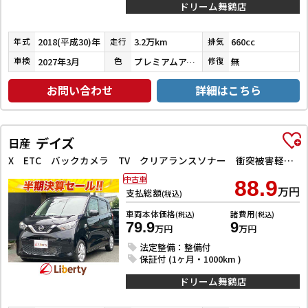
ドリーム舞鶴店
2018(平成30)年
3.2万km
660cc
年式
走行
排気
2027年3月
プレミアムアイボリーパール
無
車検
色
修復
お問い合わせ
詳細はこちら
デイズ
日産
X ETC バックカメラ TV クリアランスソナー 衝突被害軽減システム オートライト スマートキー アイドリングストップ 電動格納ミラー ベンチシート CVT 盗難防止システム
中古車
88.9
万円
支払総額
(税込)
車両本体価格
諸費用
(税込)
(税込)
79.9
9
万円
万円
法定整備：整備付
保証付 (1ヶ月・1000km )
ドリーム舞鶴店