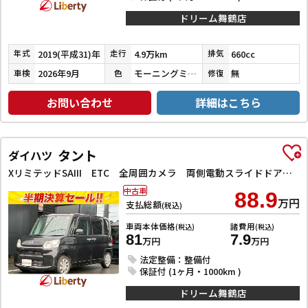
ドリーム舞鶴店
2019(平成31)年
4.9万km
660cc
年式
走行
排気
2026年9月
モーニングミストブルーメタリック
無
車検
色
修復
お問い合わせ
詳細はこちら
タント
ダイハツ
XリミテッドSAIII ETC 全周囲カメラ 両側電動スライドドア ナビ クリアランスソナー 衝突被害軽減システム オートマチックハイビーム オートライト スマートキー アイドリングストップ シートヒーター ベンチシート
中古車
88.9
万円
支払総額
(税込)
車両本体価格
諸費用
(税込)
(税込)
81
7.9
万円
万円
法定整備：整備付
保証付 (1ヶ月・1000km )
ドリーム舞鶴店