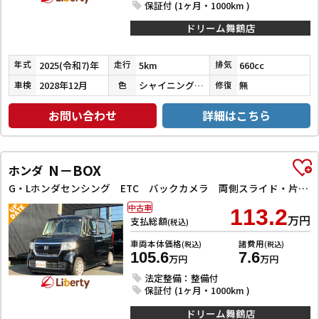
保証付 (1ヶ月・1000km )
ドリーム舞鶴店
2025(令和7)年
5km
660cc
年式
走行
排気
2028年12月
シャイニングホワイトパール
無
車検
色
修復
お問い合わせ
詳細はこちら
N－BOX
ホンダ
G・Lホンダセンシング ETC バックカメラ 両側スライド・片側電動 ナビ オートクルーズコントロール レーンアシスト 衝突被害軽減システム オートライト スマートキー アイドリングストップ
中古車
113.2
万円
支払総額
(税込)
車両本体価格
諸費用
(税込)
(税込)
105.6
7.6
万円
万円
法定整備：整備付
保証付 (1ヶ月・1000km )
ドリーム舞鶴店