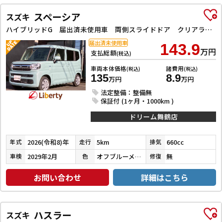
スペーシア
スズキ
ハイブリッドG 届出済未使用車 両側スライドドア クリアランスソナー オートライト LEDヘッドランプ スマートキー アイドリングストップ 電動格納ミラー ベンチシート CVT 盗難防止システム ABS ESC
届出済未使用車
143.9
万円
支払総額
(税込)
車両本体価格
諸費用
(税込)
(税込)
135
8.9
万円
万円
法定整備：整備無
保証付 (1ヶ月・1000km )
ドリーム舞鶴店
2026(令和8)年
5km
660cc
年式
走行
排気
2029年2月
オフブルーメタリック
無
車検
色
修復
お問い合わせ
詳細はこちら
ハスラー
スズキ