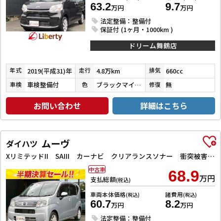
63.2
9.7
万円
万円
法定整備：整備付
保証付 (1ヶ月・1000km )
ドリーム舞鶴店
2019(平成31)年
4.8万km
660cc
年式
走行
排気
車検整備付
ブラックマイカメタリック
無
車検
色
修復
お問い合わせ
詳細はこちら
ムーヴ
ダイハツ
XリミテッドII SAIII カーナビ クリアランスソナー 衝突被害軽減システム オートマチックハイビーム オートライト LEDヘッドランプ スマートキー アイドリングストップ 電動格納ミラー シートヒーター
中古車
68.9
万円
支払総額
(税込)
車両本体価格
諸費用
(税込)
(税込)
60.7
8.2
万円
万円
法定整備：整備付