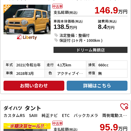
中古車
146.9
万円
支払総額
(税込)
車両本体価格
諸費用
(税込)
(税込)
138.5
8.4
万円
万円
法定整備：整備付
保証付 (1ヶ月・1000km )
ドリーム舞鶴店
2021(令和3)年
4.1万km
660cc
年式
走行
排気
2028年3月
アクティブイエロー／ホワイト
無
車検
色
修復
お問い合わせ
詳細はこちら
タント
ダイハツ
カスタムRS SAIII 純正ナビ ETC バックカメラ 両側電動スライドドア TV クリアランスソナー 衝突被害軽減システム オートライト LEDヘッドランプ スマートキー アイドリングストップ シートヒーター
中古車
95.9
万円
支払総額
(税込)