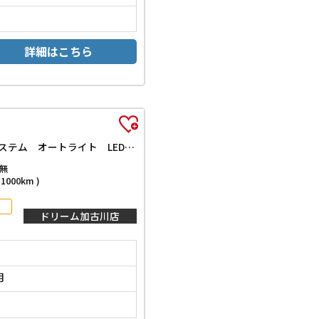
詳細はこちら
ハイブリッドXSターボ 届出済未使用車 禁煙車 両側電動スライドドア オートクルーズコントロール レーンアシスト 衝突被害軽減システム オートライト LEDヘッドランプ スマートキー アイドリングストップ 電動格納ミラー
無
000km )
ドリーム加古川店
月