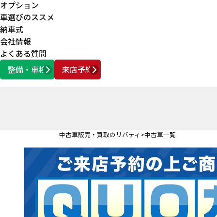
オプション
車選びのススメ
納車式
会社情報
よくある質問
整備・車検
来店予約
営業時間
AM10:00 ～ PM6:00
中古車販売・買取のリバティ
中古車一覧