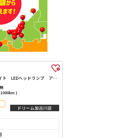
ストライプスG 届出済未使用車 禁煙車 バックカメラ 両側電動スライドドア クリアランスソナー 衝突被害軽減システム オートライト LEDヘッドランプ アイドリングストップ 電動格納ミラー シートヒーター
無
000km )
ドリーム加古川店
月