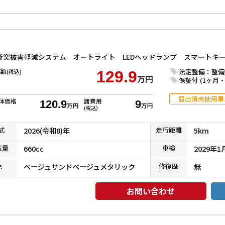
額
法定整備：整備
(税込)
129.9
万円
保証付 (1ヶ月・1
届出済未使用車
体価格
諸費用
120.9
9
万円
万円
(税込)
式
2026(令和8)年
走行
距離
5km
気
量
660cc
車検
2029年1
色
ベージュサンドベージュメタリック
修復
歴
無
お問い合わせ