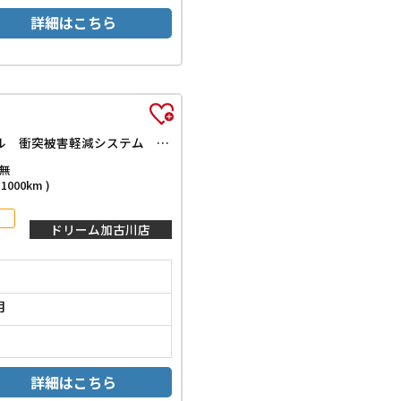
詳細はこちら
G クロムベンチャー 届出済未使用車 禁煙車 スカイフィールトップ バックカメラ クリアランスソナー オートクルーズコントロール 衝突被害軽減システム オートライト LEDヘッドランプ アイドリングストップ 電動格納ミラー
無
000km )
ドリーム加古川店
月
詳細はこちら