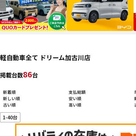
軽自動車全て ドリーム加古川店
86
掲載台数
台
新着順
支払総額
新しい順
安い順
古い順
高い順
1-40台