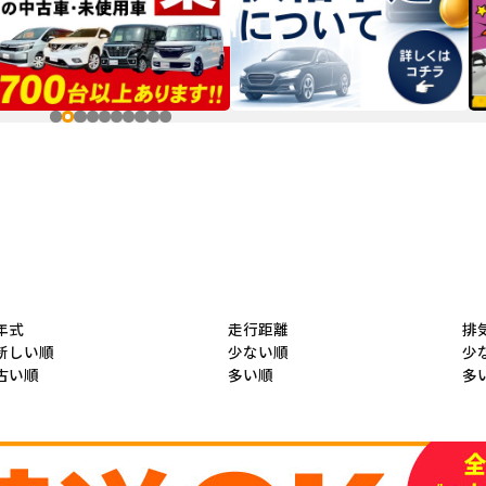
年式
走行距離
排
新しい順
少ない順
少
古い順
多い順
多