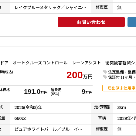
色
レイクブルーメタリック／シャイニングホワイトパール
修復
歴
無
お問い合わせ
額
法定整備：整備
(税込)
200
万円
保証付 (1ヶ月・1
届出済未使用車
体価格
諸費用
191.0
9
万円
万円
(税込)
式
2026(令和8)年
走行
距離
3km
気
量
660cc
車検
2029年4
色
ピュアホワイトパール／ブルーイッシュブラックパール３
修復
歴
無