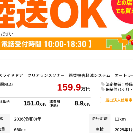
額
法定整備：整備
(税込)
159.9
万円
保証付 (1ヶ月・1
届出済未使用車
体価格
諸費用
151.0
8.9
万円
万円
(税込)
式
2026(令和8)年
走行
距離
11km
気
量
660cc
車検
2029年1