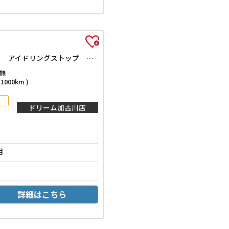
X 届出済未使用車 禁煙車 バックカメラ クリアランスソナー 衝突被害軽減システム オートライト LEDヘッドランプ スマートキー アイドリングストップ 電動格納ミラー ガラスルーフ 盗難防止システム
無
000km )
ドリーム加古川店
月
詳細はこちら