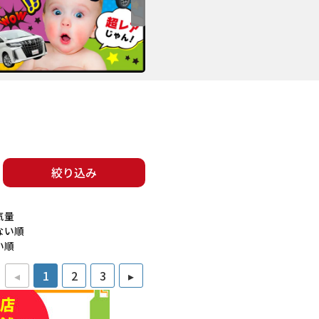
絞り込み
気量
ない順
い順
◂
1
2
3
▸