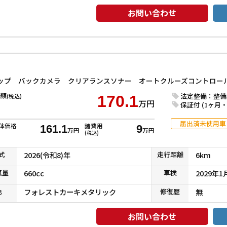
お問い合わせ
額
法定整備：整備
(税込)
170.1
万円
保証付 (1ヶ月・1
届出済未使用車
体価格
諸費用
161.1
9
万円
万円
(税込)
式
2026(令和8)年
走行
距離
6km
気
量
660cc
車検
2029年1
色
フォレストカーキメタリック
修復
歴
無
お問い合わせ