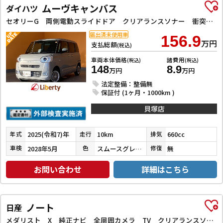
ムーヴキャンバス
ダイハツ
セオリーG 両側電動スライドドア クリアランスソナー 衝突被害軽減システム オートライト LEDヘッドランプ スマートキー アイドリングストップ 電動格納ミラー 前席シートヒーター 電動パーキングブレーキ
届出済未使用車
156.9
万円
支払総額
(税込)
車両本体価格
諸費用
(税込)
(税込)
148
8.9
万円
万円
法定整備：整備無
保証付 (1ヶ月・1000km )
貝塚店
2025(令和7)年
10km
660cc
年式
走行
排気
2028年5月
スムースグレーマイカメタリック
無
車検
色
修復
お問い合わせ
詳細はこちら
ノート
日産
メダリスト X 純正ナビ 全周囲カメラ TV クリアランスソナー レーンアシスト 衝突被害軽減システム オートライト スマートキー アイドリングストップ 電動格納ミラー CVT 盗難防止システム