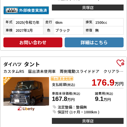
貝塚店
2025(令和7)年
6km
1500cc
年式
走行
排気
2027年1月
ブラック
無
車検
色
修復
お問い合わせ
詳細はこちら
タント
ダイハツ
カスタムRS 届出済未使用車 両側電動スライドドア クリアランスソナー 衝突被害軽減システム オートライト LEDヘッドランプ スマートキー アイドリングストップ 電動格納ミラー シートヒーター CVT
届出済未使用車
176.9
万円
支払総額
(税込)
車両本体価格
諸費用
(税込)
(税込)
167.8
9.1
万円
万円
法定整備：整備無
保証付 (1ヶ月・1000km )
貝塚店