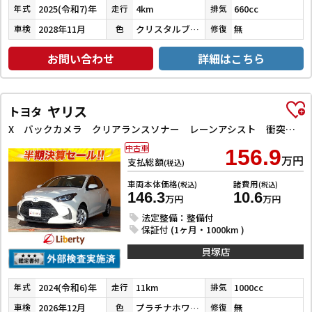
2025(令和7)年
4km
660cc
年式
走行
排気
2028年11月
クリスタルブラックパール
無
車検
色
修復
お問い合わせ
詳細はこちら
ヤリス
トヨタ
X バックカメラ クリアランスソナー レーンアシスト 衝突被害軽減システム オートマチックハイビーム オートライト キーレスエントリー 電動格納ミラー CVT 盗難防止システム 衝突安全ボディ ABS
中古車
156.9
万円
支払総額
(税込)
車両本体価格
諸費用
(税込)
(税込)
146.3
10.6
万円
万円
法定整備：整備付
保証付 (1ヶ月・1000km )
貝塚店
2024(令和6)年
11km
1000cc
年式
走行
排気
2026年12月
プラチナホワイトパールマイカ
無
車検
色
修復