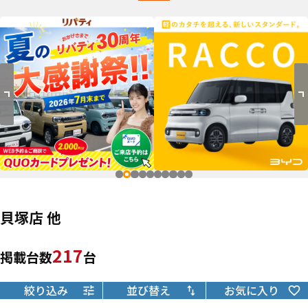
貝塚店 他
217
掲載台数
台
絞り込み
並び替え
お気に入り