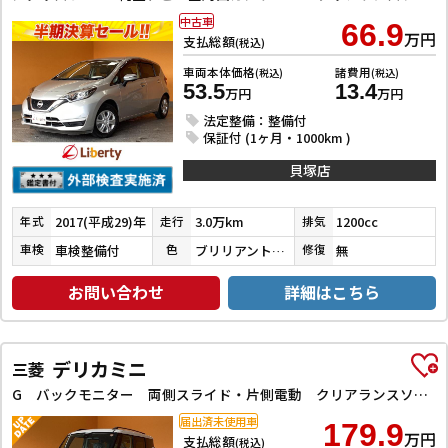
中古車
66.9
万円
支払総額
(税込)
車両本体価格
諸費用
(税込)
(税込)
53.5
13.4
万円
万円
法定整備：整備付
保証付 (1ヶ月・1000km )
貝塚店
2017(平成29)年
3.0万km
1200cc
年式
走行
排気
車検整備付
ブリリアントシルバーメタリック
無
車検
色
修復
お問い合わせ
詳細はこちら
デリカミニ
三菱
G バックモニター 両側スライド・片側電動 クリアランスソナー レーンアシスト スマートキー アイドリングストップ 電動格納ミラー シートヒーター ベンチシート CVT ルーフレール エアコン
届出済未使用車
179.9
万円
支払総額
(税込)