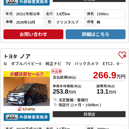
2021(令和3)年
3.6万km
1500cc
年式
走行
排気
2026年10月
クリスタルブラックパール
無
車検
色
修復
お問い合わせ
詳細はこちら
ノア
トヨタ
Si ダブルバイビーII 純正ナビ TV バックカメラ ETC2．0 フリップダウンモニター クリアランスソナー オートクルーズコントロール レーンアシスト 衝突被害軽減システム 両側電動スライドドア LEDヘッドランプ
中古車
266.9
万円
支払総額
(税込)
車両本体価格
諸費用
(税込)
(税込)
253.8
13.1
万円
万円
法定整備：整備付
保証付 (1ヶ月・1000km )
貝塚店
2019(平成31)年
3.1万km
2000cc
年式
走行
排気