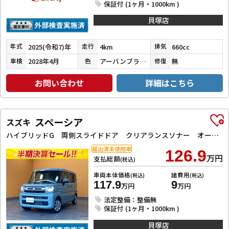
保証付 (1ヶ月・1000km )
貝塚店
2025(令和7)年
4km
660cc
年式
走行
排気
2028年4月
アーバンブラウンパールメタリック
無
車検
色
修復
お問い合わせ
詳細はこちら
スペーシア
スズキ
ハイブリッドG 両側スライドドア クリアランスソナー オートライト スマートキー アイドリングストップ 電動格納ミラー CVT ABS ESC エアコン パワーステアリング
届出済未使用車
126.9
万円
支払総額
(税込)
車両本体価格
諸費用
(税込)
(税込)
117.9
9
万円
万円
法定整備：整備無
保証付 (1ヶ月・1000km )
貝塚店