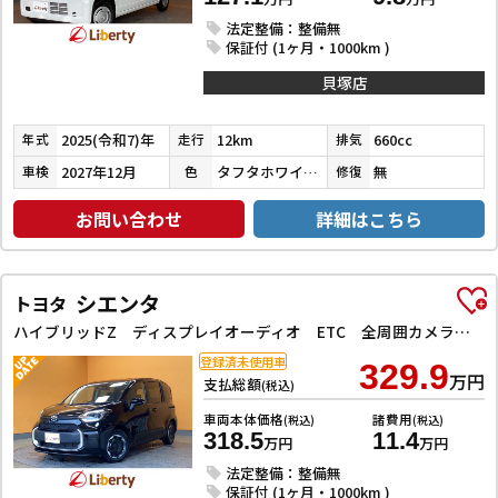
法定整備：整備無
保証付 (1ヶ月・1000km )
貝塚店
2025(令和7)年
12km
660cc
年式
走行
排気
2027年12月
タフタホワイトⅢ
無
車検
色
修復
お問い合わせ
詳細はこちら
シエンタ
トヨタ
ハイブリッドZ ディスプレイオーディオ ETC 全周囲カメラ ナビ TV クリアランスソナー オートクルーズコントロール レーンアシスト 衝突被害軽減システム 両側電動スライドドア オートマチックハイビームー
登録済未使用車
329.9
万円
支払総額
(税込)
車両本体価格
諸費用
(税込)
(税込)
318.5
11.4
万円
万円
法定整備：整備無
保証付 (1ヶ月・1000km )