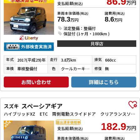
86.9
万円
支払総額
(税込)
車両本体価格
諸費用
(税込)
(税込)
78.3
8.6
万円
万円
法定整備：整備付
保証付 (1ヶ月・1000km )
貝塚店
2017(平成29)年
3.8万km
660cc
年式
走行
排気
車検整備付
クールカーキパールメタリック
無
車検
色
修復
お問い合わせ
詳細はこちら
スペーシアギア
スズキ
ハイブリッドXZ ETC 両側電動スライドドア クリアランスソナー オートクルーズコントロール レーンアシスト 衝突被害軽減システム LEDヘッドランプ ヘッドライトウォッシャー スマートキー 電動格納ミラー
届出済未使用車
182.9
万円
支払総額
(税込)
車両本体価格
諸費用
(税込)
(税込)