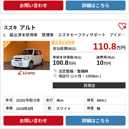
お問い合わせ
詳細はこちら
アルト
スズキ
L 届出済未使用車 禁煙車 スズキセーフティサポート アイドリングストップ 運転席シートヒーター ヘッドライトレベライザー
届出済未使用車
110.8
万円
支払総額
(税込)
車両本体価格
諸費用
(税込)
(税込)
100.8
10
万円
万円
法定整備：整備無
保証付 (1ヶ月・1000km )
貝塚店
2025(令和7)年
4km
660cc
年式
走行
排気
2028年8月
ホワイト
無
車検
色
修復
お問い合わせ
詳細はこちら