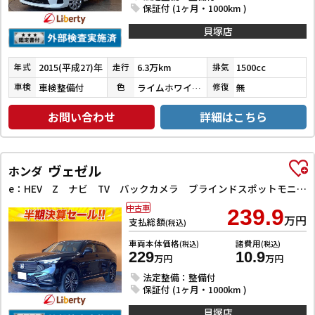
保証付 (1ヶ月・1000km )
貝塚店
2015(平成27)年
6.3万km
1500cc
年式
走行
排気
車検整備付
ライムホワイトパールクリスタルシャイン
無
車検
色
修復
お問い合わせ
詳細はこちら
ヴェゼル
ホンダ
e：HEV Z ナビ TV バックカメラ ブラインドスポットモニター クリアランスソナー アダプティブクルーズコントロール ワイヤレス充電 電動リアゲート 衝突被害軽減システム LEDヘッドランプ アルミホイール
中古車
239.9
万円
支払総額
(税込)
車両本体価格
諸費用
(税込)
(税込)
229
10.9
万円
万円
法定整備：整備付
保証付 (1ヶ月・1000km )
貝塚店