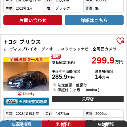
2028年2月
ブラック
無
車検
色
修復
お問い合わせ
詳細はこちら
プリウス
トヨタ
Z ディスプレイオーディオ コネクテッドナビ 全周囲カメラ ETC2．0 レーンアシスト クルーズコントロール パークアシスト 衝突被害軽減システム アルミホイール LEDヘッドランプ 電動リアゲート
中古車
299.9
万円
支払総額
(税込)
車両本体価格
諸費用
(税込)
(税込)
285.9
14
万円
万円
法定整備：整備付
保証付 (1ヶ月・1000km )
貝塚店
2023(令和5)年
4.6万km
2000cc
年式
走行
排気
車検整備付
アティチュードブラックマイカ
無
車検
色
修復
在庫車検索
来店予約
店舗情報