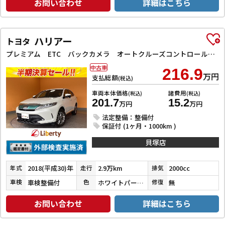
お問い合わせ
詳細はこちら
ハリアー
トヨタ
プレミアム ETC バックカメラ オートクルーズコントロール レーンアシスト 衝突被害軽減システム ナビ TV オートマチックハイビーム オートライト LEDヘッドランプ 電動リアゲート アルミホイール
中古車
216.9
万円
支払総額
(税込)
車両本体価格
諸費用
(税込)
(税込)
201.7
15.2
万円
万円
法定整備：整備付
保証付 (1ヶ月・1000km )
貝塚店
2018(平成30)年
2.9万km
2000cc
年式
走行
排気
車検整備付
ホワイトパールクリスタルシャイン
無
車検
色
修復
お問い合わせ
詳細はこちら