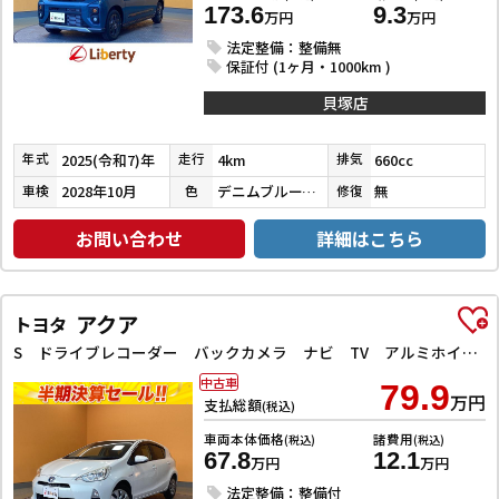
173.6
9.3
万円
万円
法定整備：整備無
保証付 (1ヶ月・1000km )
貝塚店
2025(令和7)年
4km
660cc
年式
走行
排気
2028年10月
デニムブルーメタリック／ミネラルグレー
無
車検
色
修復
お問い合わせ
詳細はこちら
アクア
トヨタ
S ドライブレコーダー バックカメラ ナビ TV アルミホイール オートライト スマートキー 電動格納ミラー CVT 衝突安全ボディ ABS ESC CD Bluetooth エアコン パワーステアリング
中古車
79.9
万円
支払総額
(税込)
車両本体価格
諸費用
(税込)
(税込)
67.8
12.1
万円
万円
法定整備：整備付