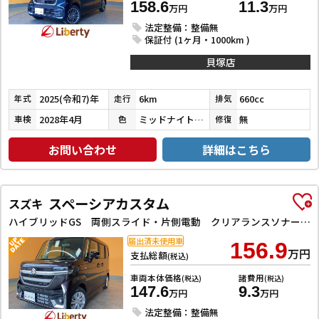
158.6
11.3
万円
万円
法定整備：整備無
保証付 (1ヶ月・1000km )
貝塚店
2025(令和7)年
6km
660cc
年式
走行
排気
2028年4月
ミッドナイトブルービームメタリック
無
車検
色
修復
お問い合わせ
詳細はこちら
スペーシアカスタム
スズキ
ハイブリッドGS 両側スライド・片側電動 クリアランスソナー オートクルーズコントロール レーンアシスト 衝突被害軽減システム オートライト LEDヘッドランプ スマートキー アイドリングストップ 電動格納ミラー
届出済未使用車
156.9
万円
支払総額
(税込)
車両本体価格
諸費用
(税込)
(税込)
147.6
9.3
万円
万円
法定整備：整備無