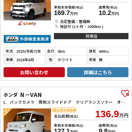
車両本体価格
諸費用
(税込)
(税込)
169.7
10.2
万円
万円
法定整備：整備無
保証付 (1ヶ月・1000km )
貝塚店
2025(令和7)年
3km
660cc
年式
走行
排気
2028年6月
ホワイト
無
車検
色
修復
お問い合わせ
詳細はこちら
N－VAN
ホンダ
L バックカメラ 両側スライドドア クリアランスソナー オートクルーズコントロール レーンアシスト 衝突被害軽減システム オートライト キーレスエントリー アイドリングストップ 電動格納ミラー CVT
届出済未使用車
136.9
万円
支払総額
(税込)
車両本体価格
諸費用
(税込)
(税込)
127.1
9.8
万円
万円