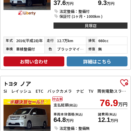
37.6
9.3
万円
万円
法定整備：整備付
保証付 (1ヶ月・1000km )
貝塚店
2016(平成28)年
12.7万km
660cc
年式
走行
排気
車検整備付
ブラックマイカメタリック
無
車検
色
修復
お問い合わせ
詳細はこちら
ノア
トヨタ
Si レイッシュ ETC バックカメラ ナビ TV 両側電動スライドドア オートライト HID スマートキー 電動格納ミラー 後席モニター 3列シート フルフラット ウォークスルー CVT
中古車
76.9
万円
支払総額
(税込)
車両本体価格
諸費用
(税込)
(税込)
64.8
12.1
万円
万円
法定整備：整備無