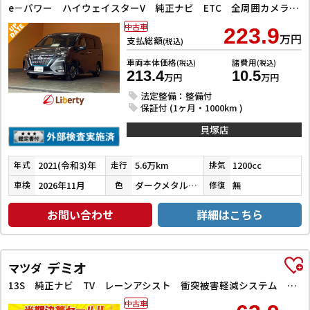
e－パワー ハイウェイスターV 純正ナビ ETC 全周囲カメラ フリップダウンモニター クリアランスソナー オートクルーズコントロール 衝突被害軽減システム 両側電動スライドドア オートライト LEDヘッドランプ スマートキー
中古車
223.9
万円
支払総額
(税込)
車両本体価格
諸費用
(税込)
(税込)
213.4
10.5
万円
万円
法定整備：整備付
保証付 (1ヶ月・1000km )
貝塚店
2021(令和3)年
5.6万km
1200cc
年式
走行
排気
2026年11月
ダークメタルグレーメタリック
無
車検
色
修復
お問い合わせ
詳細はこちら
デミオ
マツダ
13S 純正ナビ TV レーンアシスト 衝突被害軽減システム オートライト スマートキー アイドリングストップ 電動格納ミラー AT 盗難防止システム 衝突安全ボディ ABS ESC CD DVD再生 USB
中古車