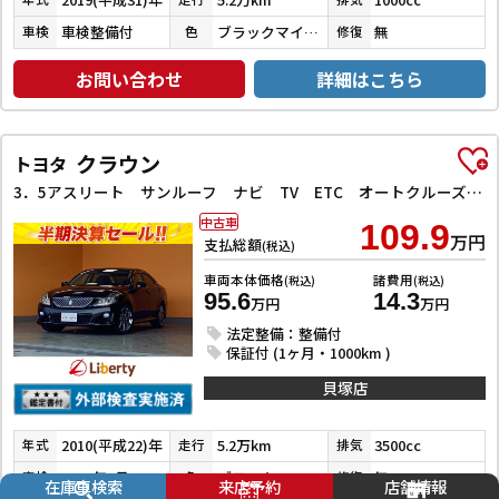
車検整備付
ブラックマイカメタリック
無
車検
色
修復
お問い合わせ
詳細はこちら
クラウン
トヨタ
3．5アスリート サンルーフ ナビ TV ETC オートクルーズコントロール バックカメラ アルミホイール オートライト HID AT シートヒーター シートエアコン スマートキー 電動格納ミラー 盗難防止システム
中古車
109.9
万円
支払総額
(税込)
車両本体価格
諸費用
(税込)
(税込)
95.6
14.3
万円
万円
法定整備：整備付
保証付 (1ヶ月・1000km )
貝塚店
2010(平成22)年
5.2万km
3500cc
年式
走行
排気
2027年1月
ブラック
無
車検
色
修復
在庫車検索
来店予約
店舗情報