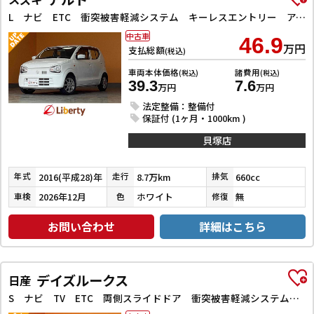
L ナビ ETC 衝突被害軽減システム キーレスエントリー アイドリングストップ 電動格納ミラー シートヒーター CVT ESC CD ミュージックプレイヤー接続可 アルミホイール エアコン
中古車
46.9
万円
支払総額
(税込)
車両本体価格
諸費用
(税込)
(税込)
39.3
7.6
万円
万円
法定整備：整備付
保証付 (1ヶ月・1000km )
貝塚店
2016(平成28)年
8.7万km
660cc
年式
走行
排気
2026年12月
ホワイト
無
車検
色
修復
お問い合わせ
詳細はこちら
デイズルークス
日産
S ナビ TV ETC 両側スライドドア 衝突被害軽減システム アイドリングストップ 電動格納ミラー ベンチシート CVT ESC CD Bluetooth エアコン パワーウィンドウ 運転席エアバッグ