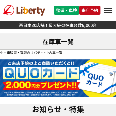
整備・車検
来店予約
西日本30店舗！最大級の在庫台数6,000台
在庫車一覧
中古車販売・買取のリバティ
中古車一覧
お知らせ・特集