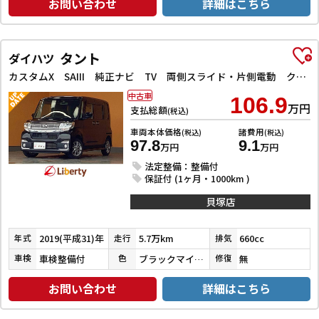
お問い合わせ
詳細はこちら
タント
ダイハツ
カスタムX SAIII 純正ナビ TV 両側スライド・片側電動 クリアランスソナー 衝突被害軽減システム オートマチックハイビーム オートライト スマートキー アイドリングストップ 電動格納ミラー
中古車
106.9
万円
支払総額
(税込)
車両本体価格
諸費用
(税込)
(税込)
97.8
9.1
万円
万円
法定整備：整備付
保証付 (1ヶ月・1000km )
貝塚店
2019(平成31)年
5.7万km
660cc
年式
走行
排気
車検整備付
ブラックマイカメタリック
無
車検
色
修復
お問い合わせ
詳細はこちら