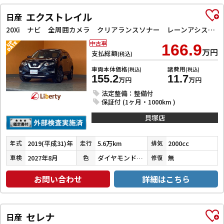
エクストレイル
日産
20Xi ナビ 全周囲カメラ クリアランスソナー レーンアシスト 衝突被害軽減システム オートライト LEDヘッドランプ 電動リアゲート アルミホイール スマートキー アイドリングストップ
中古車
166.9
万円
支払総額
(税込)
車両本体価格
諸費用
(税込)
(税込)
155.2
11.7
万円
万円
法定整備：整備付
保証付 (1ヶ月・1000km )
貝塚店
2019(平成31)年
5.6万km
2000cc
年式
走行
排気
2027年8月
ダイヤモンドブラックパール
無
車検
色
修復
お問い合わせ
詳細はこちら
セレナ
日産