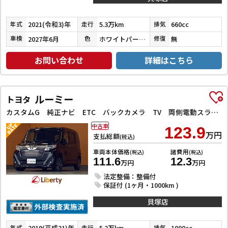
2021(令和3)年
5.3万km
660cc
年式
走行
排気
2027年6月
ホワイトパール３コートパール
無
車検
色
修復
お問い合わせ
詳細はこちら
ルーミー
トヨタ
カスタムG 純正ナビ ETC バックカメラ TV 両側電動スライドドア クリアランスソナー オートクルーズコントロール 衝突被害軽減システム アルミホイール オートマチックハイビーム LEDヘッドランプ
中古車
123.9
万円
支払総額
(税込)
車両本体価格
諸費用
(税込)
(税込)
111.6
12.3
万円
万円
法定整備：整備付
保証付 (1ヶ月・1000km )
貝塚店
2019(平成31)年
5.2万km
1000cc
年式
走行
排気