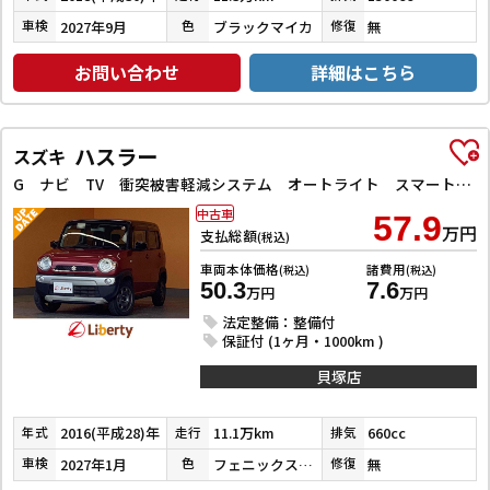
2027年9月
ブラックマイカ
無
車検
色
修復
お問い合わせ
詳細はこちら
ハスラー
スズキ
G ナビ TV 衝突被害軽減システム オートライト スマートキー 電動格納ミラー シートヒーター ベンチシート CVT ESC Bluetooth
中古車
57.9
万円
支払総額
(税込)
車両本体価格
諸費用
(税込)
(税込)
50.3
7.6
万円
万円
法定整備：整備付
保証付 (1ヶ月・1000km )
貝塚店
2016(平成28)年
11.1万km
660cc
年式
走行
排気
2027年1月
フェニックスレッドパール／ブルーイッシュブラックパール３
無
車検
色
修復