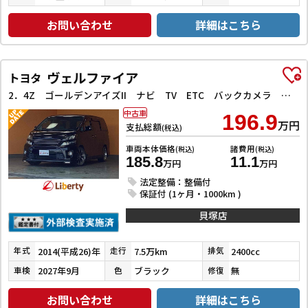
お問い合わせ
詳細はこちら
ヴェルファイア
トヨタ
2．4Z ゴールデンアイズII ナビ TV ETC バックカメラ クリアランスソナー オートクルーズコントロール 両側電動スライドドア オートライト HID 電動リアゲート スマートキー 電動格納ミラー 3列シート CVT
中古車
196.9
万円
支払総額
(税込)
車両本体価格
諸費用
(税込)
(税込)
185.8
11.1
万円
万円
法定整備：整備付
保証付 (1ヶ月・1000km )
貝塚店
2014(平成26)年
7.5万km
2400cc
年式
走行
排気
2027年9月
ブラック
無
車検
色
修復
お問い合わせ
詳細はこちら