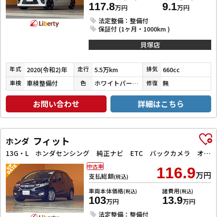
117.8
9.1
万円
万円
法定整備：整備付
保証付 (1ヶ月・1000km )
貝塚店
2020(令和2)年
5.5万km
660cc
年式
走行
排気
車検整備付
ホワイトパール３コートパール
無
車検
色
修復
お問い合わせ
詳細はこちら
フィット
ホンダ
13G・L ホンダセンシング 純正ナビ ETC バックカメラ オートクルーズコントロール レーンアシスト 衝突被害軽減システム オートライト LEDヘッドランプ スマートキー アイドリングストップ 電動格納ミラー 盗難防止システム
中古車
116.9
万円
支払総額
(税込)
車両本体価格
諸費用
(税込)
(税込)
103
13.9
万円
万円
法定整備：整備付