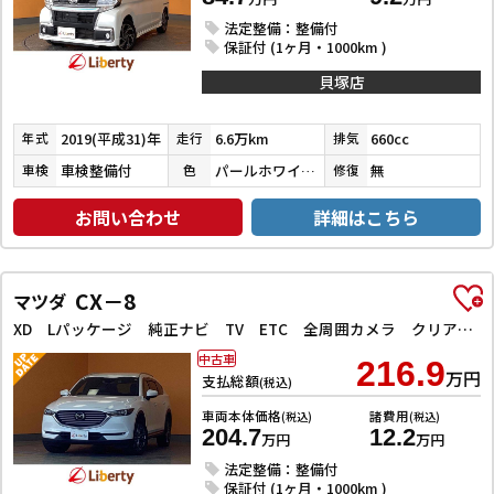
法定整備：整備付
保証付 (1ヶ月・1000km )
貝塚店
2019(平成31)年
6.6万km
660cc
年式
走行
排気
車検整備付
パールホワイトⅢ
無
車検
色
修復
お問い合わせ
詳細はこちら
CX－8
マツダ
XD Lパッケージ 純正ナビ TV ETC 全周囲カメラ クリアランスソナー オートクルーズコントロール レーンアシスト パワーシート 衝突被害軽減システム オートライト LEDヘッドランプ
中古車
216.9
万円
支払総額
(税込)
車両本体価格
諸費用
(税込)
(税込)
204.7
12.2
万円
万円
法定整備：整備付
保証付 (1ヶ月・1000km )