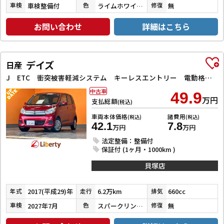
車検整備付
ライムホワイトパールクリスタルシャイン
無
車検
色
修復
お問い合わせ
詳細はこちら
デイズ
日産
J ETC 衝突被害軽減システム キーレスエントリー 電動格納ミラー ベンチシート CVT ESC CD エアコン
中古車
49.9
万円
支払総額
(税込)
車両本体価格
諸費用
(税込)
(税込)
42.1
7.8
万円
万円
法定整備：整備付
保証付 (1ヶ月・1000km )
貝塚店
2017(平成29)年
6.2万km
660cc
年式
走行
排気
2027年7月
スパークリングレッドメタリック
無
車検
色
修復