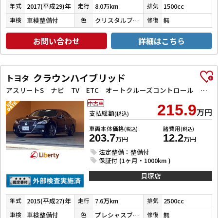
2017(平成29)年
8.0万km
1500cc
年式
走行
排気
車検整備付
クリスタルブラックパール
無
車検
色
修復
お問い合わせ
詳細はこちら
クラウンハイブリッド
トヨタ
アスリートS ナビ TV ETC オートクルーズコントロール アルミホイール オートライト HID CVT シートヒーター スマートキー アイドリングストップ 電動格納ミラー
中古車
215.9
万円
支払総額
(税込)
車両本体価格
諸費用
(税込)
(税込)
203.7
12.2
万円
万円
法定整備：整備付
保証付 (1ヶ月・1000km )
貝塚店
2015(平成27)年
7.6万km
2500cc
年式
走行
排気
車検整備付
プレシャスブラックパール
無
車検
色
修復