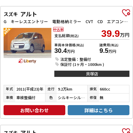
アルト
スズキ
G キーレスエントリー 電動格納ミラー CVT CD エアコン パワーステアリング パワーウィンドウ 運転席エアバッグ 助手席エアバッグ
中古車
39.9
万円
支払総額
(税込)
車両本体価格
諸費用
(税込)
(税込)
30.4
9.5
万円
万円
法定整備：整備付
保証付 (1ヶ月・1000km )
貝塚店
2011(平成23)年
9.2万km
660cc
年式
走行
排気
車検整備付
シルキーシルバーメタリック
無
車検
色
修復
お問い合わせ
詳細はこちら
アルト
スズキ