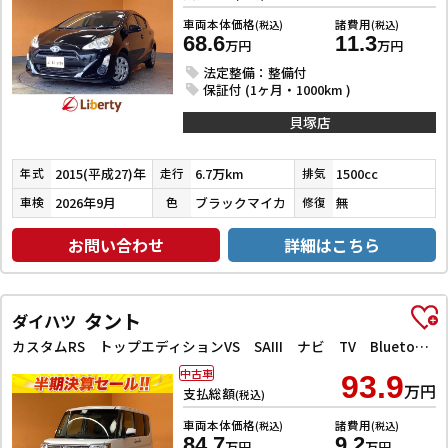
車両本体価格
諸費用
(税込)
(税込)
68.6
11.3
万円
万円
法定整備：整備付
保証付 (1ヶ月・1000km )
貝塚店
2015(平成27)年
6.7万km
1500cc
年式
走行
排気
2026年9月
ブラックマイカ
無
車検
色
修復
お問い合わせ
詳細はこちら
タント
ダイハツ
カスタムRS トップエディションVS SAIII ナビ TV Bluetooth ETC 全周囲カメラ 両側電動スライドドア クリアランスソナー 衝突被害軽減システム オートマチックハイビーム オートライト スマートキー アイドリングストップ
中古車
93.9
万円
支払総額
(税込)
車両本体価格
諸費用
(税込)
(税込)
84.7
9.2
万円
万円