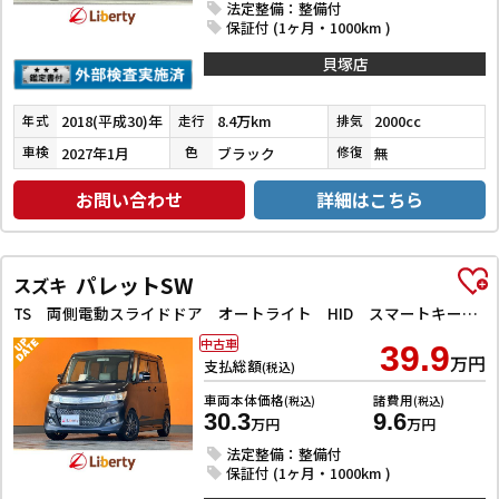
法定整備：整備付
保証付 (1ヶ月・1000km )
貝塚店
2018(平成30)年
8.4万km
2000cc
年式
走行
排気
2027年1月
ブラック
無
車検
色
修復
お問い合わせ
詳細はこちら
パレットSW
スズキ
TS 両側電動スライドドア オートライト HID スマートキー 電動格納ミラー ベンチシート CVT 盗難防止システム ABS CD アルミホイール 衝突安全ボディ エアコン パワーステアリング
中古車
39.9
万円
支払総額
(税込)
車両本体価格
諸費用
(税込)
(税込)
30.3
9.6
万円
万円
法定整備：整備付
保証付 (1ヶ月・1000km )