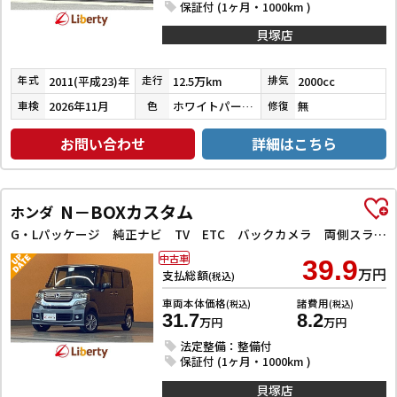
保証付 (1ヶ月・1000km )
貝塚店
2011(平成23)年
12.5万km
2000cc
年式
走行
排気
2026年11月
ホワイトパールクリスタルシャイン
無
車検
色
修復
お問い合わせ
詳細はこちら
N－BOXカスタム
ホンダ
G・Lパッケージ 純正ナビ TV ETC バックカメラ 両側スライド・片側電動 オートライト HID スマートキー アイドリングストップ ベンチシート CVT 盗難防止システム ABS ESC CD DVD再生 USB
中古車
39.9
万円
支払総額
(税込)
車両本体価格
諸費用
(税込)
(税込)
31.7
8.2
万円
万円
法定整備：整備付
保証付 (1ヶ月・1000km )
貝塚店