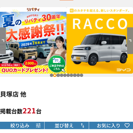
貝塚店 他
221
掲載台数
台
絞り込み
並び替え
お気に入り