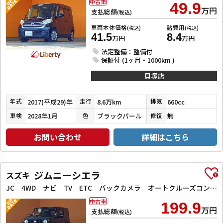
中古車
49.9
万円
支払総額
(税込)
車両本体価格
諸費用
(税込)
(税込)
41.5
8.4
万円
万円
法定整備：整備付
保証付 (1ヶ月・1000km )
貝塚店
2017(平成29)年
8.6万km
660cc
年式
走行
排気
2028年1月
ブラックパール
無
車検
色
修復
お問い合わせ
詳細はこちら
ジムニーシエラ
スズキ
JC 4WD ナビ TV ETC バックカメラ オートクルーズコントロール レーンアシスト 衝突被害軽減システム オートライト LEDヘッドランプ ヘッドライトウォッシャー
中古車
199.9
万円
支払総額
(税込)