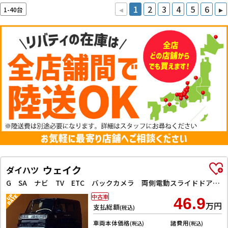
◂
1
2
3
4
5
6
▸
1-40台
ウェイク
ダイハツ
G SA ナビ TV ETC バックカメラ 両側電動スライドドア 衝突被害軽減システム オートライト スマートキー アイドリングストップ 電動格納ミラー ターボ CVT ESC CD USB Bluetooth
中古車
46.9
万円
支払総額
(税込)
車両本体価格
諸費用
(税込)
(税込)