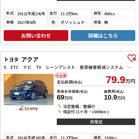
2012(平成24)年
11.3万km
660cc
年式
走行
排気
2027年6月
ポリッシュドメタルメタリック
無
車検
色
修復
お問い合わせ
詳細はこちら
アクア
トヨタ
S ETC ナビ TV レーンアシスト 衝突被害軽減システム オートマチックハイビーム オートライト スマートキー 電動格納ミラー CVT 盗難防止システム
中古車
79.9
万円
支払総額
(税込)
車両本体価格
諸費用
(税込)
(税込)
69
10.9
万円
万円
法定整備：整備付
保証付 (1ヶ月・1000km )
貝塚店
2018(平成30)年
11.3万km
1500cc
年式
走行
排気