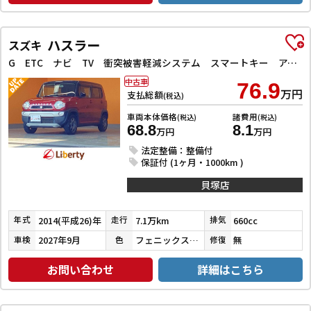
ハスラー
スズキ
G ETC ナビ TV 衝突被害軽減システム スマートキー アイドリングストップ 電動格納ミラー シートヒーター ベンチシート CVT ESC CD ミュージックプレイヤー接続可 エアコン
中古車
76.9
万円
支払総額
(税込)
車両本体価格
諸費用
(税込)
(税込)
68.8
8.1
万円
万円
法定整備：整備付
保証付 (1ヶ月・1000km )
貝塚店
2014(平成26)年
7.1万km
660cc
年式
走行
排気
2027年9月
フェニックスレッドパール／ブルーイッシュブラックパール３
無
車検
色
修復
お問い合わせ
詳細はこちら