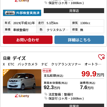
保証付 (1ヶ月・1000km )
貝塚店
2019(平成31)年
5.3万km
1300cc
年式
走行
排気
車検整備付
クリスタルブラックパール
無
車検
色
修復
お問い合わせ
詳細はこちら
デイズ
日産
X ETC バックカメラ ナビ クリアランスソナー オートライト スマートキー アイドリングストップ 電動格納ミラー ベンチシート CVT USB ミュージックプレイヤー接続可
中古車
99.9
万円
支払総額
(税込)
車両本体価格
諸費用
(税込)
(税込)
92.3
7.6
万円
万円
法定整備：整備付
保証付 (1ヶ月・1000km )
貝塚店