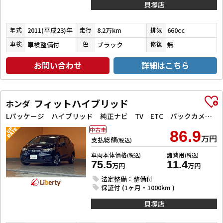
貝塚店
2011(平成23)年
8.2万km
660cc
年式
走行
排気
車検整備付
ブラック
無
車検
色
修復
お問い合わせ
詳細はこちら
フィットハイブリッド
ホンダ
Lパッケージ ハイブリッド 純正ナビ TV ETC バックカメラ オートクルーズコントロール 衝突被害軽減システム オートライト LEDヘッドランプ スマートキー 電動格納ミラー AT
中古車
86.9
万円
支払総額
(税込)
車両本体価格
諸費用
(税込)
(税込)
75.5
11.4
万円
万円
法定整備：整備付
保証付 (1ヶ月・1000km )
貝塚店