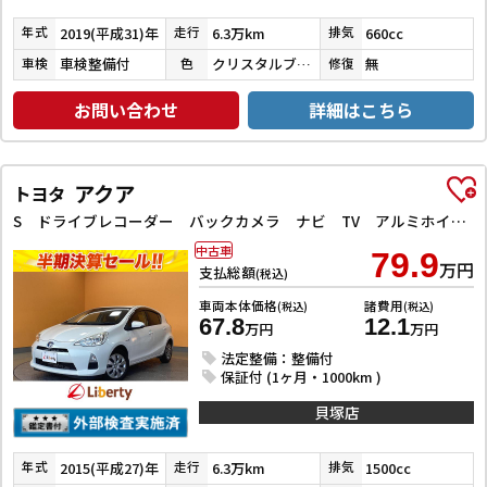
2019(平成31)年
6.3万km
660cc
年式
走行
排気
車検整備付
クリスタルブラックパール
無
車検
色
修復
お問い合わせ
詳細はこちら
アクア
トヨタ
S ドライブレコーダー バックカメラ ナビ TV アルミホイール オートライト スマートキー 電動格納ミラー CVT 衝突安全ボディ ABS ESC CD Bluetooth エアコン パワーステアリング
中古車
79.9
万円
支払総額
(税込)
車両本体価格
諸費用
(税込)
(税込)
67.8
12.1
万円
万円
法定整備：整備付
保証付 (1ヶ月・1000km )
貝塚店
2015(平成27)年
6.3万km
1500cc
年式
走行
排気