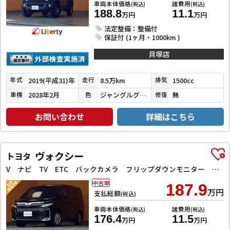
車両本体価格
諸費用
(税込)
(税込)
188.8
11.1
万円
万円
法定整備：整備付
保証付 (1ヶ月・1000km )
貝塚店
2019(平成31)年
8.5万km
1500cc
年式
走行
排気
2028年2月
ジャングルグリーン
無
車検
色
修復
お問い合わせ
詳細はこちら
ヴォクシー
トヨタ
V ナビ TV ETC バックカメラ フリップダウンモニター クルーズコントロール レーンアシスト 衝突被害軽減システム 両側スライド・片側電動 オートマチックハイビーム LEDヘッドランプ スマートキー
中古車
187.9
万円
支払総額
(税込)
車両本体価格
諸費用
(税込)
(税込)
176.4
11.5
万円
万円