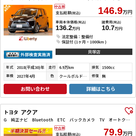
中古車
146.9
万円
支払総額
(税込)
車両本体価格
諸費用
(税込)
(税込)
136.2
10.7
万円
万円
法定整備：整備付
保証付 (1ヶ月・1000km )
貝塚店
2018(平成30)年
6.9万km
1500cc
年式
走行
排気
2027年4月
クールボルドーガラスフレーク
無
車検
色
修復
お問い合わせ
詳細はこちら
アクア
トヨタ
G 純正ナビ Bluetooth ETC バックカメラ TV オートクルーズコントロール スマートキー 電動格納ミラー CVT 衝突安全ボディ ABS ESC CD エアコン パワーステアリング
中古車
79.9
万円
支払総額
(税込)