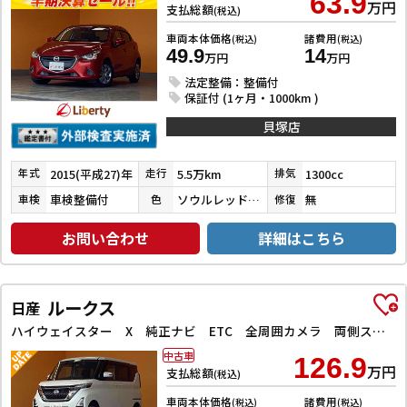
63.9
万円
支払総額
(税込)
車両本体価格
諸費用
(税込)
(税込)
49.9
14
万円
万円
法定整備：整備付
保証付 (1ヶ月・1000km )
貝塚店
2015(平成27)年
5.5万km
1300cc
年式
走行
排気
車検整備付
ソウルレッドプレミアムメタリック
無
車検
色
修復
お問い合わせ
詳細はこちら
ルークス
日産
ハイウェイスター X 純正ナビ ETC 全周囲カメラ 両側スライド・片側電動 オートライト スマートキー アイドリングストップ 電動格納ミラー ベンチシート CVT CD DVD再生 ミュージックプレイヤー接続可
中古車
126.9
万円
支払総額
(税込)
車両本体価格
諸費用
(税込)
(税込)