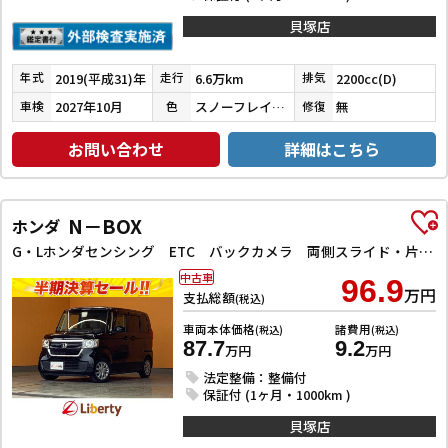
貝塚店
2019(平成31)年
6.6万km
2200cc(D)
年式
走行
排気
2027年10月
スノーフレイクホワイトパールマイカ
無
車検
色
修復
お問い合わせ
詳細はこちら
N－BOX
ホンダ
G・Lホンダセンシング ETC バックカメラ 両側スライド・片側電動 ナビ TV クリアランスソナー オートクルーズコントロール レーンアシスト 衝突被害軽減システム オートライト LEDヘッドランプ スマートキー
中古車
96.9
万円
支払総額
(税込)
車両本体価格
諸費用
(税込)
(税込)
87.7
9.2
万円
万円
法定整備：整備付
保証付 (1ヶ月・1000km )
貝塚店