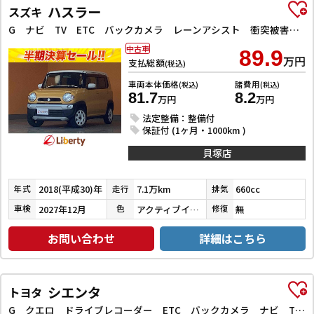
ハスラー
スズキ
G ナビ TV ETC バックカメラ レーンアシスト 衝突被害軽減システム スマートキー アイドリングストップ 電動格納ミラー シートヒーター ベンチシート CVT ESC CD
中古車
89.9
万円
支払総額
(税込)
車両本体価格
諸費用
(税込)
(税込)
81.7
8.2
万円
万円
法定整備：整備付
保証付 (1ヶ月・1000km )
貝塚店
2018(平成30)年
7.1万km
660cc
年式
走行
排気
2027年12月
アクティブイエロー／ホワイト
無
車検
色
修復
お問い合わせ
詳細はこちら
シエンタ
トヨタ
G クエロ ドライブレコーダー ETC バックカメラ ナビ TV レーンアシスト 衝突被害軽減システム 両側電動スライドドア オートマチックハイビーム オートライト LEDヘッドランプ スマートキー