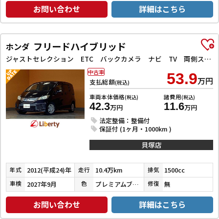
お問い合わせ
詳細はこちら
フリードハイブリッド
ホンダ
ジャストセレクション ETC バックカメラ ナビ TV 両側スライド・片側電動 オートクルーズコントロール HID スマートキー 電動格納ミラー CVT 盗難防止システム CD DVD再生
中古車
53.9
万円
支払総額
(税込)
車両本体価格
諸費用
(税込)
(税込)
42.3
11.6
万円
万円
法定整備：整備付
保証付 (1ヶ月・1000km )
貝塚店
2012(平成24)年
10.4万km
1500cc
年式
走行
排気
2027年9月
プレミアムブラキッシュパール
無
車検
色
修復
お問い合わせ
詳細はこちら