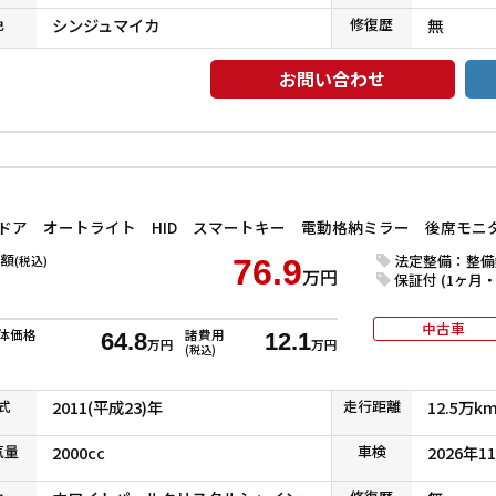
色
シンジュマイカ
修復
歴
無
お問い合わせ
額
法定整備：整備
(税込)
76.9
万円
保証付 (1ヶ月・1
中古車
体価格
諸費用
64.8
12.1
万円
万円
(税込)
式
2011(平成23)年
走行
距離
12.5万k
気
量
2000cc
車検
2026年1