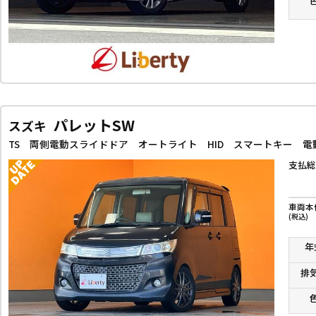
パレットSW
スズキ
支払総
車両本
(税込)
年
排