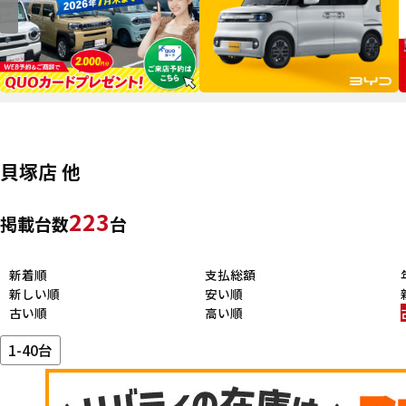
貝塚店 他
223
掲載台数
台
新着順
支払総額
新しい順
安い順
古い順
高い順
1-40台