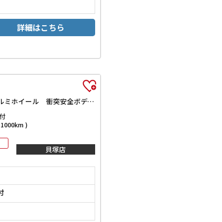
詳細はこちら
TS 両側電動スライドドア オートライト HID スマートキー 電動格納ミラー ベンチシート CVT 盗難防止システム ABS CD アルミホイール 衝突安全ボディ エアコン パワーステアリング
付
000km )
貝塚店
付