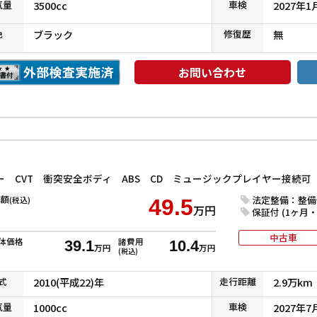
気
量
3500cc
車検
2027年1
色
ブラック
修復
歴
無
お問い合わせ
額
法定整備：整備
(税込)
49.5
万円
保証付 (1ヶ月・1
中古車
体価格
諸費用
39.1
10.4
万円
万円
(税込)
式
2010(平成22)年
走行
距離
2.9万km
気
量
1000cc
車検
2027年7