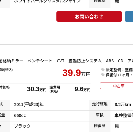
色
ホワイトパールクリスタルシャイン
修復
歴
無
お問い合わせ
額
法定整備：整備
(税込)
39.9
万円
保証付 (1ヶ月・1
中古車
体価格
諸費用
30.3
9.6
万円
万円
(税込)
式
2011(平成23)年
走行
距離
8.2万km
気
量
660cc
車検
車検整備
色
ブラック
修復
歴
無