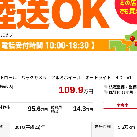
額
法定整備：整備
(税込)
109.9
万円
保証付 (1ヶ月・1
中古車
体価格
諸費用
95.6
14.3
万円
万円
(税込)
式
2010(平成22)年
走行
距離
5.2万km