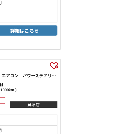
月
詳細はこちら
X ETC バックカメラ ナビ TV アルミホイール 電動格納ミラー CVT 衝突安全ボディ ABS CD ミュージックプレイヤー接続可 エアコン パワーステアリング パワーウィンドウ 運転席エアバッグ
付
000km )
貝塚店
月