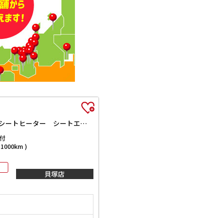
3．5アスリート サンルーフ ナビ TV ETC オートクルーズコントロール バックカメラ アルミホイール オートライト HID AT シートヒーター シートエアコン スマートキー 電動格納ミラー 盗難防止システム
付
000km )
貝塚店