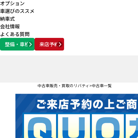
オプション
車選びのススメ
納車式
会社情報
よくある質問
整備・車検
来店予約
営業時間
AM10:00 ～ PM6:00
中古車販売・買取のリバティ
中古車一覧