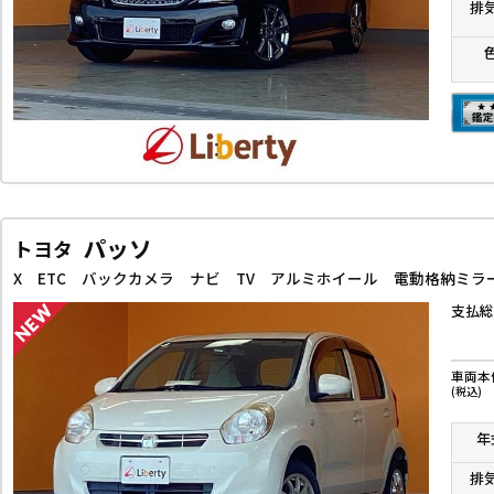
排
パッソ
トヨタ
支払総
車両本
(税込)
年
排