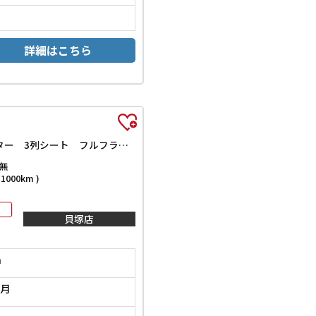
詳細はこちら
Si レイッシュ ETC バックカメラ ナビ TV 両側電動スライドドア オートライト HID スマートキー 電動格納ミラー 後席モニター 3列シート フルフラット ウォークスルー CVT
無
000km )
貝塚店
m
1月