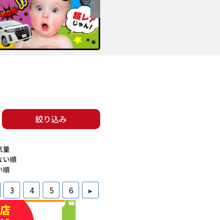
絞り込み
気量
ない順
い順
3
4
5
6
▸