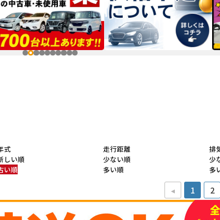
年式
走行距離
排
新しい順
少ない順
少
古い順
多い順
多
◂
1
2