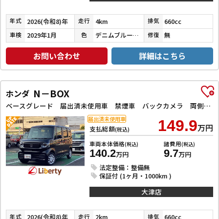
2026(令和8)年
4km
660cc
年式
走行
排気
2029年1月
デニムブルーメタリック／ミネラルグレーメタリック
無
車検
色
修復
お問い合わせ
詳細はこちら
N－BOX
ホンダ
ベースグレード 届出済未使用車 禁煙車 バックカメラ 両側スライド・片側電動 クリアランスソナー オートクルーズコントロール レーンアシスト 衝突被害軽減システム LEDヘッドランプ アイドリングストップ
届出済未使用車
149.9
万円
支払総額
(税込)
車両本体価格
諸費用
(税込)
(税込)
140.2
9.7
万円
万円
法定整備：整備無
保証付 (1ヶ月・1000km )
大津店
2026(令和8)年
2km
660cc
年式
走行
排気