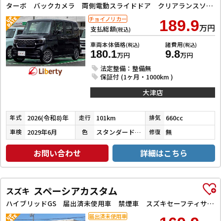
ターボ バックカメラ 両側電動スライドドア クリアランスソナー オートクルーズコントロール オートライト スマートキー アイドリングストップ 電動格納ミラー シートヒーター ベンチシート CVT ESC
チョイノリカー
189.9
万円
支払総額
(税込)
車両本体価格
諸費用
(税込)
(税込)
180.1
9.8
万円
万円
法定整備：整備無
保証付 (1ヶ月・1000km )
大津店
2026(令和8)年
101km
660cc
年式
走行
排気
2029年6月
スタンダードブラック
無
車検
色
修復
お問い合わせ
詳細はこちら
スペーシアカスタム
スズキ
ハイブリッドGS 届出済未使用車 禁煙車 スズキセーフティサポート アダプティブクルーズコントロール 電子パーキング 左パワースライドドア LEDヘッドライト スマートキー アイドリングストップ 障害物センサー
届出済未使用車