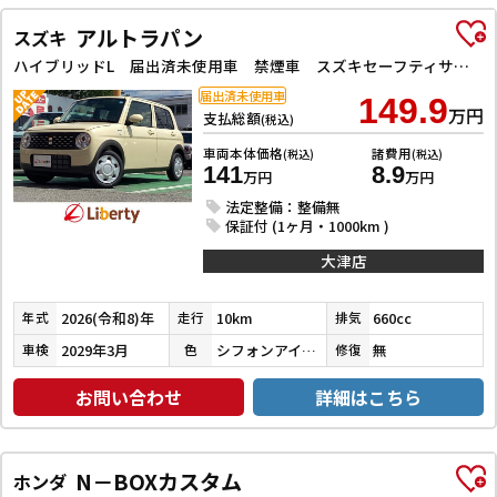
アルトラパン
スズキ
ハイブリッドL 届出済未使用車 禁煙車 スズキセーフティサポート LEDヘッドライト スマートキー プッシュスタート アイドリングストップ 障害物センサー 運転席シートヒーター オートエアコン
届出済未使用車
149.9
万円
支払総額
(税込)
車両本体価格
諸費用
(税込)
(税込)
141
8.9
万円
万円
法定整備：整備無
保証付 (1ヶ月・1000km )
大津店
2026(令和8)年
10km
660cc
年式
走行
排気
2029年3月
シフォンアイボリーメタリック
無
車検
色
修復
お問い合わせ
詳細はこちら
N－BOXカスタム
ホンダ