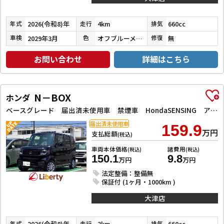
2026(令和8)年
4km
660cc
年式
走行
排気
2029年3月
オフブルーメタリック
無
車検
色
修復
お問い合わせ
詳細はこちら
N－BOX
ホンダ
ベースグレード 届出済未使用車 禁煙車 HondaSENSING アダプティブクルーズコントロール 電子パーキング 左パワースライドドア LEDヘッドライト スマートキー プッシュスタート アイドリングストップ
届出済未使用車
159.9
万円
支払総額
(税込)
車両本体価格
諸費用
(税込)
(税込)
150.1
9.8
万円
万円
法定整備：整備無
保証付 (1ヶ月・1000km )
大津店
2026(令和8)年
3km
660cc
年式
走行
排気