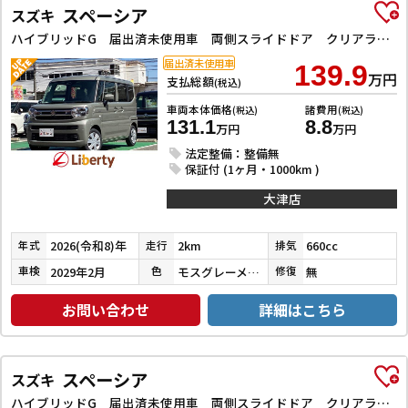
スペーシア
スズキ
ハイブリッドG 届出済未使用車 両側スライドドア クリアランスソナー 衝突被害軽減システム オートライト LEDヘッドランプ スマートキー アイドリングストップ 電動格納ミラー ベンチシート CVT 盗難防止システム
届出済未使用車
139.9
万円
支払総額
(税込)
車両本体価格
諸費用
(税込)
(税込)
131.1
8.8
万円
万円
法定整備：整備無
保証付 (1ヶ月・1000km )
大津店
2026(令和8)年
2km
660cc
年式
走行
排気
2029年2月
モスグレーメタリック
無
車検
色
修復
お問い合わせ
詳細はこちら
スペーシア
スズキ
ハイブリッドG 届出済未使用車 両側スライドドア クリアランスソナー 衝突被害軽減システム LEDヘッドランプ スマートキー アイドリングストップ 電動格納ミラー ベンチシート CVT 盗難防止システム