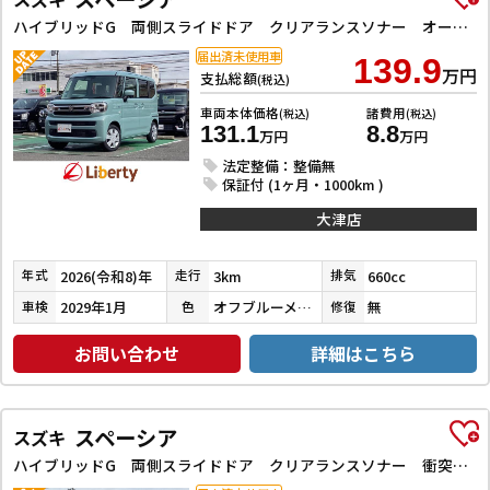
ハイブリッドG 両側スライドドア クリアランスソナー オートライト LEDヘッドランプ スマートキー アイドリングストップ 電動格納ミラー ベンチシート CVT 盗難防止システム ABS ESC 衝突安全ボディ
届出済未使用車
139.9
万円
支払総額
(税込)
車両本体価格
諸費用
(税込)
(税込)
131.1
8.8
万円
万円
法定整備：整備無
保証付 (1ヶ月・1000km )
大津店
2026(令和8)年
3km
660cc
年式
走行
排気
2029年1月
オフブルーメタリック
無
車検
色
修復
お問い合わせ
詳細はこちら
スペーシア
スズキ
ハイブリッドG 両側スライドドア クリアランスソナー 衝突被害軽減システム LEDヘッドランプ スマートキー アイドリングストップ 電動格納ミラー CVT 盗難防止システム ABS ESC 衝突安全ボディ エアコン