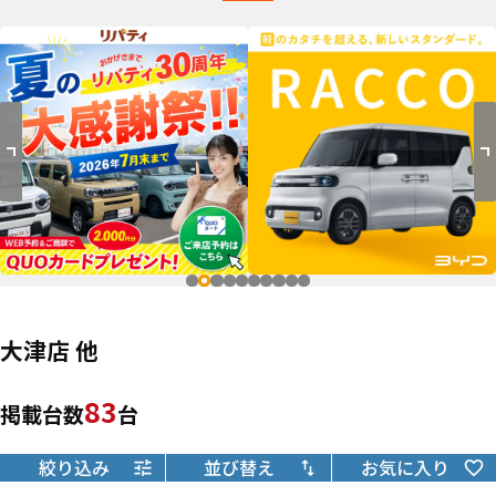
大津店 他
83
掲載台数
台
絞り込み
並び替え
お気に入り