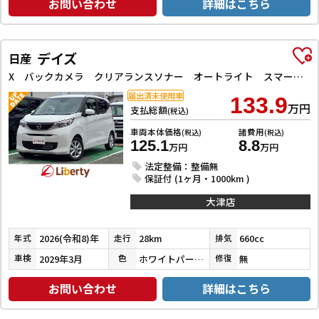
お問い合わせ
詳細はこちら
デイズ
日産
X バックカメラ クリアランスソナー オートライト スマートキー 電動格納ミラー CVT ABS USB アルミホイール エアコン パワーステアリング パワーウィンドウ
届出済未使用車
133.9
万円
支払総額
(税込)
車両本体価格
諸費用
(税込)
(税込)
125.1
8.8
万円
万円
法定整備：整備無
保証付 (1ヶ月・1000km )
大津店
2026(令和8)年
28km
660cc
年式
走行
排気
2029年3月
ホワイトパール３コートパール
無
車検
色
修復
お問い合わせ
詳細はこちら