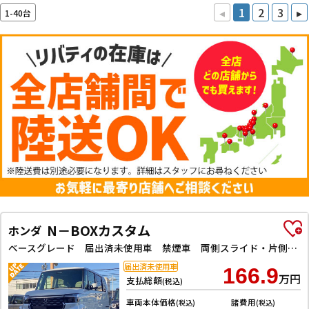
◂
1
2
3
▸
1-40台
N－BOXカスタム
ホンダ
ベースグレード 届出済未使用車 禁煙車 両側スライド・片側電動 クリアランスソナー オートクルーズコントロール レーンアシスト 衝突被害軽減システム オートライト LEDヘッドランプ スマートキー
届出済未使用車
166.9
万円
支払総額
(税込)
車両本体価格
諸費用
(税込)
(税込)