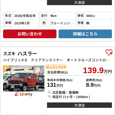
大津店
2026(令和8)年
4km
660cc
年式
走行
排気
2029年1月
ブルーイッシュブラックパール３
無
車検
色
修復
お問い合わせ
詳細はこちら
ハスラー
スズキ
ハイブリッドG クリアランスソナー オートクルーズコントロール レーンアシスト 衝突被害軽減システム オートライト LEDヘッドランプ スマートキー アイドリングストップ 電動格納ミラー シートヒーター CVT
届出済未使用車
139.9
万円
支払総額
(税込)
車両本体価格
諸費用
(税込)
(税込)
131
8.9
万円
万円
法定整備：整備無
保証付 (1ヶ月・1000km )
大津店