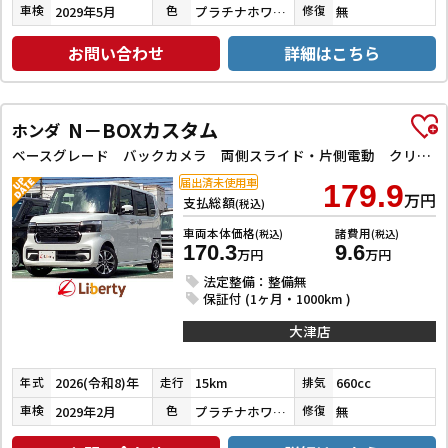
2029年5月
プラチナホワイトパール
無
車検
色
修復
お問い合わせ
詳細はこちら
N－BOXカスタム
ホンダ
ベースグレード バックカメラ 両側スライド・片側電動 クリアランスソナー オートクルーズコントロール レーンアシスト オートライト スマートキー アイドリングストップ 電動格納ミラー シートヒーター ベンチシート
届出済未使用車
179.9
万円
支払総額
(税込)
車両本体価格
諸費用
(税込)
(税込)
170.3
9.6
万円
万円
法定整備：整備無
保証付 (1ヶ月・1000km )
大津店
2026(令和8)年
15km
660cc
年式
走行
排気
2029年2月
プラチナホワイトパール
無
車検
色
修復