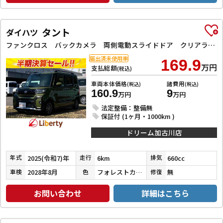
タント
ダイハツ
ファンクロス バックカメラ 両側電動スライドドア クリアランスソナー 衝突被害軽減システム オートライト スマートキー アイドリングストップ 電動格納ミラー シートヒーター ベンチシート CVT ESC
届出済未使用車
169.9
万円
支払総額
(税込)
車両本体価格
諸費用
(税込)
(税込)
160.9
9
万円
万円
法定整備：整備無
保証付 (1ヶ月・1000km )
ドリーム加古川店
2025(令和7)年
6km
660cc
年式
走行
排気
2028年8月
フォレストカーキメタリック
無
車検
色
修復
お問い合わせ
詳細はこちら