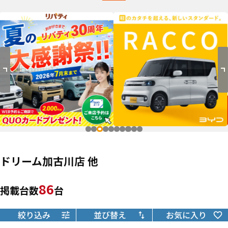
ドリーム加古川店 他
86
掲載台数
台
絞り込み
並び替え
お気に入り