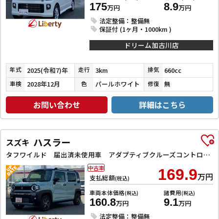
175
8.9
万円
万円
法定整備：整備無
保証付 (1ヶ月・1000km )
ドリーム加古川店
2025(令和7)年
3km
660cc
年式
走行
排気
2028年12月
パールホワイト
無
車検
色
修復
お問い合わせ
詳細はこちら
ハスラー
スズキ
タフワイルド 届出済未使用車 アダプティブクルーズコントロール クリアランスソナー レーンアシスト 衝突被害軽減システム オートライト スマートキー アイドリングストップ 電動格納ミラー シートヒーター CVT
中古車
169.9
万円
支払総額
(税込)
車両本体価格
諸費用
(税込)
(税込)
160.8
9.1
万円
万円
法定整備：整備無