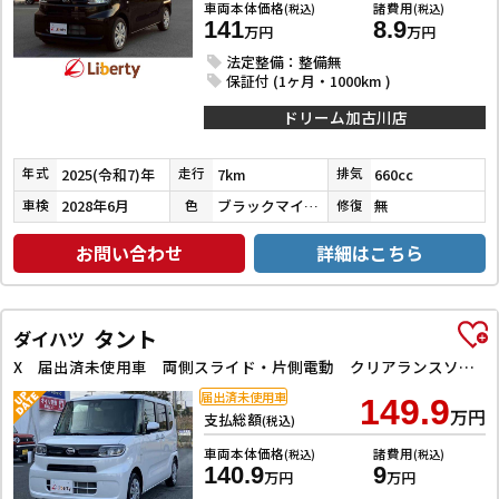
車両本体価格
諸費用
(税込)
(税込)
141
8.9
万円
万円
法定整備：整備無
保証付 (1ヶ月・1000km )
ドリーム加古川店
2025(令和7)年
7km
660cc
年式
走行
排気
2028年6月
ブラックマイカメタリック
無
車検
色
修復
お問い合わせ
詳細はこちら
タント
ダイハツ
X 届出済未使用車 両側スライド・片側電動 クリアランスソナー レーンアシスト 衝突被害軽減システム オートライト LEDヘッドランプ スマートキー アイドリングストップ 電動格納ミラー シートヒーター
届出済未使用車
149.9
万円
支払総額
(税込)
車両本体価格
諸費用
(税込)
(税込)
140.9
9
万円
万円