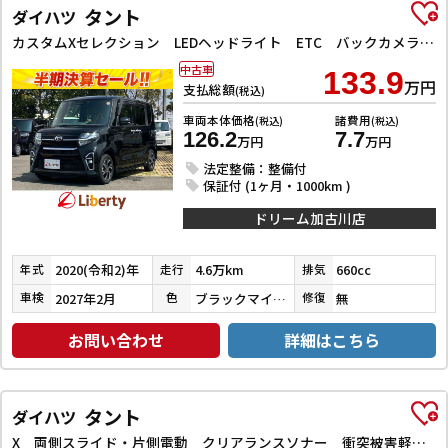
タント
ダイハツ
カスタムXセレクション LEDヘッドライト ETC バックカメラ 両側電動スライドドア ナビ TV クリアランスソナー 衝突被害軽減システム オートライト スマートキー アイドリングストップ 電動格納ミラー シートヒーター
中古車
133.9
万円
支払総額
(税込)
車両本体価格
諸費用
(税込)
(税込)
126.2
7.7
万円
万円
法定整備：整備付
保証付 (1ヶ月・1000km )
ドリーム加古川店
2020(令和2)年
4.6万km
660cc
年式
走行
排気
2027年2月
ブラックマイカメタリック
無
車検
色
修復
お問い合わせ
詳細はこちら
タント
ダイハツ
X 両側スライド・片側電動 クリアランスソナー 衝突被害軽減システム オートライト スマートキー アイドリングストップ 電動格納ミラー シートヒーター ベンチシート CVT ESC USB