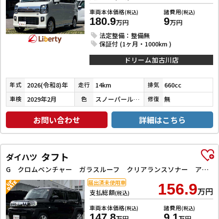
車両本体価格
諸費用
(税込)
(税込)
180.9
9
万円
万円
法定整備：整備無
保証付 (1ヶ月・1000km )
ドリーム加古川店
2026(令和8)年
14km
660cc
年式
走行
排気
2029年2月
スノーパールホワイト３コートパール
無
車検
色
修復
お問い合わせ
詳細はこちら
タフト
ダイハツ
G クロムベンチャー ガラスルーフ クリアランスソナー アダプティブクルーズコントロール 衝突被害軽減システム オートライト LEDヘッドランプ スマートキー アイドリングストップ 電動格納ミラー シートヒーター
届出済未使用車
156.9
万円
支払総額
(税込)
車両本体価格
諸費用
(税込)
(税込)
147.8
9.1
万円
万円