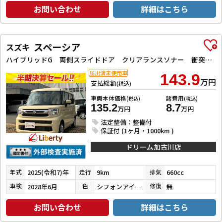
お問い合わせ
詳細はこちら
スペーシア
スズキ
ハイブリッドG 両側スライドドア クリアランスソナー 衝突被害軽減システム オートライト LEDヘッドランプ スマートキー アイドリングストップ 電動格納ミラー ベンチシート CVT 盗難防止システム ABS ESC
届出済未使用車
143.9
万円
支払総額
(税込)
車両本体価格
諸費用
(税込)
(税込)
135.2
8.7
万円
万円
法定整備：整備付
保証付 (1ヶ月・1000km )
ドリーム加古川店
2025(令和7)年
9km
660cc
年式
走行
排気
2028年6月
シフォンアイボリーメタリック
無
車検
色
修復
お問い合わせ
詳細はこちら