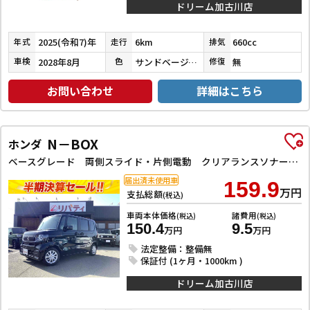
ドリーム加古川店
2025(令和7)年
6km
660cc
年式
走行
排気
2028年8月
サンドベージュメタリック
無
車検
色
修復
お問い合わせ
詳細はこちら
N－BOX
ホンダ
ベースグレード 両側スライド・片側電動 クリアランスソナー オートクルーズコントロール レーンアシスト オートライト スマートキー アイドリングストップ 電動格納ミラー シートヒーター ベンチシート CVT ESC
届出済未使用車
159.9
万円
支払総額
(税込)
車両本体価格
諸費用
(税込)
(税込)
150.4
9.5
万円
万円
法定整備：整備無
保証付 (1ヶ月・1000km )
ドリーム加古川店