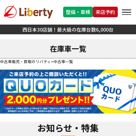
整備・車検
来店予約
西日本30店舗！最大級の在庫台数6,000台
在庫車一覧
中古車販売・買取のリバティ
中古車一覧
お知らせ・特集