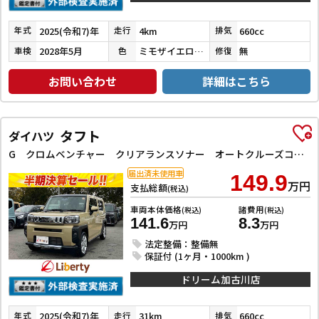
2025(令和7)年
4km
660cc
年式
走行
排気
2028年5月
ミモザイエローＰＭ ガンメタ ２トーンルーフ
無
車検
色
修復
お問い合わせ
詳細はこちら
タフト
ダイハツ
G クロムベンチャー クリアランスソナー オートクルーズコントロール 衝突被害軽減システム オートライト スマートキー アイドリングストップ 電動格納ミラー シートヒーター CVT ESC アルミホイール エアコン
届出済未使用車
149.9
万円
支払総額
(税込)
車両本体価格
諸費用
(税込)
(税込)
141.6
8.3
万円
万円
法定整備：整備無
保証付 (1ヶ月・1000km )
ドリーム加古川店
2025(令和7)年
31km
660cc
年式
走行
排気