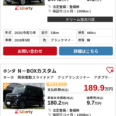
法定整備：整備無
保証付 (1ヶ月・1000km )
ドリーム加古川店
2025(令和7)年
33km
660cc
年式
走行
排気
2028年9月
ブラックマイカメタリック
無
車検
色
修復
お問い合わせ
詳細はこちら
N－BOXカスタム
ホンダ
ターボ 両側電動スライドドア クリアランスソナー アダプティブクルーズコントロール LEDヘッドライト 純正アルミホイール レーンアシスト 衝突被害軽減システム オートライト スマートキー
届出済未使用車
189.9
万円
支払総額
(税込)
車両本体価格
諸費用
(税込)
(税込)
180.2
9.7
万円
万円
法定整備：整備無
保証付 (1ヶ月・1000km )