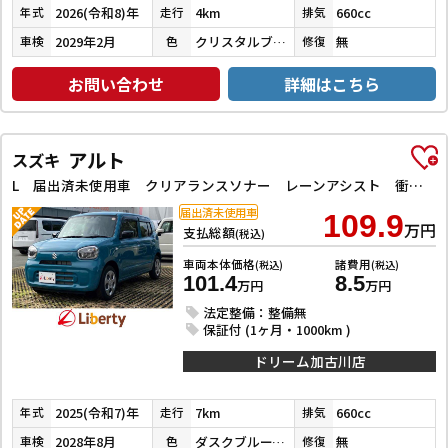
2026(令和8)年
4km
660cc
年式
走行
排気
2029年2月
クリスタルブラックパール
無
車検
色
修復
お問い合わせ
詳細はこちら
アルト
スズキ
L 届出済未使用車 クリアランスソナー レーンアシスト 衝突被害軽減システム オートライト アイドリングストップ 電動格納ミラー シートヒーター CVT ABS ESC
届出済未使用車
109.9
万円
支払総額
(税込)
車両本体価格
諸費用
(税込)
(税込)
101.4
8.5
万円
万円
法定整備：整備無
保証付 (1ヶ月・1000km )
ドリーム加古川店
2025(令和7)年
7km
660cc
年式
走行
排気
2028年8月
ダスクブルーメタリック
無
車検
色
修復