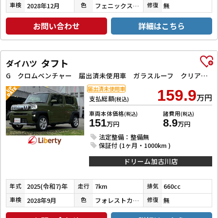
2028年12月
フェニックスレッドパール／ミネラルグレーメタリック
無
車検
色
修復
お問い合わせ
詳細はこちら
タフト
ダイハツ
G クロムベンチャー 届出済未使用車 ガラスルーフ クリアランスソナー アダプティブクルーズコントロール 衝突被害軽減システム オートライト スマートキー アイドリングストップ 電動格納ミラー シートヒーター
届出済未使用車
159.9
万円
支払総額
(税込)
車両本体価格
諸費用
(税込)
(税込)
151
8.9
万円
万円
法定整備：整備無
保証付 (1ヶ月・1000km )
ドリーム加古川店
2025(令和7)年
7km
660cc
年式
走行
排気
2028年9月
フォレストカーキメタリック
無
車検
色
修復