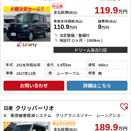
中古車
119.9
万円
支払総額
(税込)
車両本体価格
諸費用
(税込)
(税込)
110.9
9
万円
万円
法定整備：整備付
保証付 (1ヶ月・1000km )
ドリーム加古川店
2024(令和6)年
0.4万km
660cc
年式
走行
排気
2027年12月
レーザーブルークリスタルシャイン
無
車検
色
修復
お問い合わせ
詳細はこちら
クリッパーリオ
日産
G 衝突被害軽減システム クリアランスソナー レーンアシスト 両側電動スライドドア スマートキー アイドリングストップ 電動格納ミラー シートヒーター ESC エアコン パワーステアリング
届出済未使用車
189.9
万円
支払総額
(税込)