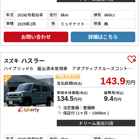
2026(令和8)年
8km
660cc
年式
走行
排気
2029年2月
ミッドナイトブルービームメタリック
無
車検
色
修復
お問い合わせ
詳細はこちら
ハスラー
スズキ
ハイブリッドG 届出済未使用車 アダプティブクルーズコントロール クリアランスソナー レーンアシスト 衝突被害軽減システム LEDヘッドランプ スマートキー アイドリングストップ 電動格納ミラー シートヒーター
届出済未使用車
143.9
万円
支払総額
(税込)
車両本体価格
諸費用
(税込)
(税込)
134.5
9.4
万円
万円
法定整備：整備無
保証付 (1ヶ月・1000km )
ドリーム加古川店
2026(令和8)年
3km
660cc
年式
走行
排気