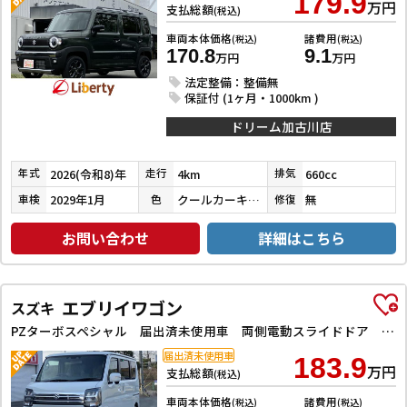
179.9
万円
支払総額
(税込)
車両本体価格
諸費用
(税込)
(税込)
170.8
9.1
万円
万円
法定整備：整備無
保証付 (1ヶ月・1000km )
ドリーム加古川店
2026(令和8)年
4km
660cc
年式
走行
排気
2029年1月
クールカーキパールメタリック
無
車検
色
修復
お問い合わせ
詳細はこちら
エブリイワゴン
スズキ
PZターボスペシャル 届出済未使用車 両側電動スライドドア クリアランスソナー レーンアシスト 衝突被害軽減システム オートライト LEDヘッドランプ スマートキー アイドリングストップ 電動格納ミラー シートヒーター
届出済未使用車
183.9
万円
支払総額
(税込)
車両本体価格
諸費用
(税込)
(税込)