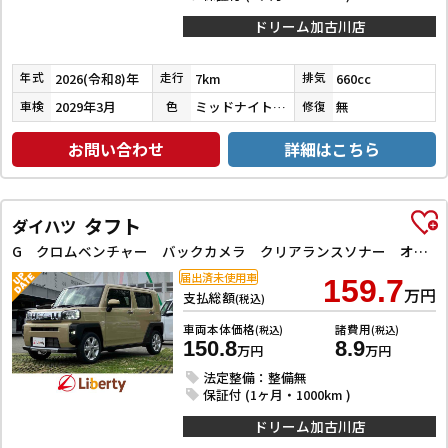
ドリーム加古川店
2026(令和8)年
7km
660cc
年式
走行
排気
2029年3月
ミッドナイトブルービームメタリック
無
車検
色
修復
お問い合わせ
詳細はこちら
タフト
ダイハツ
G クロムベンチャー バックカメラ クリアランスソナー オートクルーズコントロール 衝突被害軽減システム オートライト スマートキー アイドリングストップ 電動格納ミラー シートヒーター ガラスルーフ CVT ESC
届出済未使用車
159.7
万円
支払総額
(税込)
車両本体価格
諸費用
(税込)
(税込)
150.8
8.9
万円
万円
法定整備：整備無
保証付 (1ヶ月・1000km )
ドリーム加古川店