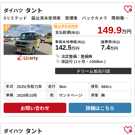
タント
ダイハツ
Xリミテッド 届出済未使用車 禁煙車 バックカメラ 両側電動スライドドア クリアランスソナー レーンアシスト 衝突被害軽減システム オートライト LEDヘッドランプ スマートキー シートヒーター
届出済未使用車
149.9
万円
支払総額
(税込)
車両本体価格
諸費用
(税込)
(税込)
142.5
7.4
万円
万円
法定整備：整備無
保証付 (1ヶ月・1000km )
ドリーム加古川店
2025(令和7)年
3km
660cc
年式
走行
排気
2028年10月
サンドベージュＭ
無
車検
色
修復
お問い合わせ
詳細はこちら
タント
ダイハツ