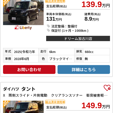
届出済未使用車
139.9
万円
支払総額
(税込)
車両本体価格
諸費用
(税込)
(税込)
131
8.9
万円
万円
法定整備：整備付
保証付 (1ヶ月・1000km )
ドリーム加古川店
2025(令和7)年
6km
660cc
年式
走行
排気
2028年6月
ブラックマイカメタリック
無
車検
色
修復
お問い合わせ
詳細はこちら
タント
ダイハツ
X 両側スライド・片側電動 クリアランスソナー 衝突被害軽減システム オートライト スマートキー アイドリングストップ 電動格納ミラー シートヒーター ベンチシート CVT ESC エアコン
届出済未使用車
149.9
万円
支払総額
(税込)