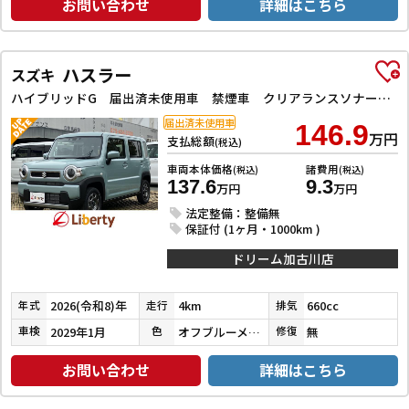
お問い合わせ
詳細はこちら
ハスラー
スズキ
ハイブリッドG 届出済未使用車 禁煙車 クリアランスソナー オートクルーズコントロール レーンアシスト 衝突被害軽減システム オートライト LEDヘッドランプ スマートキー アイドリングストップ シートヒーター
届出済未使用車
146.9
万円
支払総額
(税込)
車両本体価格
諸費用
(税込)
(税込)
137.6
9.3
万円
万円
法定整備：整備無
保証付 (1ヶ月・1000km )
ドリーム加古川店
2026(令和8)年
4km
660cc
年式
走行
排気
2029年1月
オフブルーメタリック
無
車検
色
修復
お問い合わせ
詳細はこちら