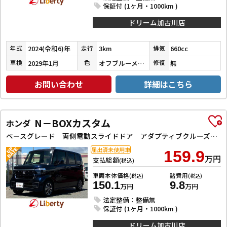
保証付 (1ヶ月・1000km )
ドリーム加古川店
2024(令和6)年
3km
660cc
年式
走行
排気
2029年1月
オフブルーメタリック／ブルーイッシュブラックパール３
無
車検
色
修復
お問い合わせ
詳細はこちら
N－BOXカスタム
ホンダ
ベースグレード 両側電動スライドドア アダプティブクルーズコントロール 純正アルミホイール LEDヘッドライト クリアランスソナー レーンアシスト オートライト スマートキー アイドリングストップ シートヒーター
届出済未使用車
159.9
万円
支払総額
(税込)
車両本体価格
諸費用
(税込)
(税込)
150.1
9.8
万円
万円
法定整備：整備無
保証付 (1ヶ月・1000km )
ドリーム加古川店