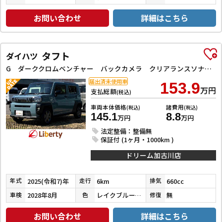
お問い合わせ
詳細はこちら
タフト
ダイハツ
G ダーククロムベンチャー バックカメラ クリアランスソナー オートクルーズコントロール 衝突被害軽減システム オートライト スマートキー アイドリングストップ 電動格納ミラー シートヒーター ガラスルーフ CVT ESC
届出済未使用車
153.9
万円
支払総額
(税込)
車両本体価格
諸費用
(税込)
(税込)
145.1
8.8
万円
万円
法定整備：整備無
保証付 (1ヶ月・1000km )
ドリーム加古川店
2025(令和7)年
6km
660cc
年式
走行
排気
2028年8月
レイクブルーメタリック
無
車検
色
修復
お問い合わせ
詳細はこちら