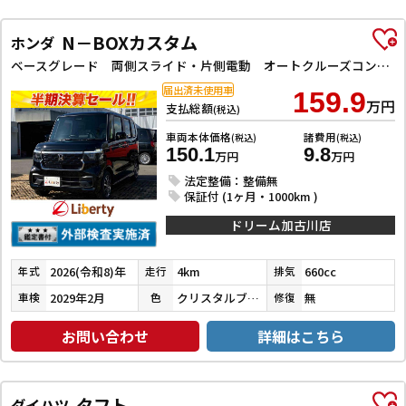
N－BOXカスタム
ホンダ
ベースグレード 両側スライド・片側電動 オートクルーズコントロール オートライト スマートキー アイドリングストップ 電動格納ミラー シートヒーター CVT ABS ESC チップアップシート アルミホイール
届出済未使用車
159.9
万円
支払総額
(税込)
車両本体価格
諸費用
(税込)
(税込)
150.1
9.8
万円
万円
法定整備：整備無
保証付 (1ヶ月・1000km )
ドリーム加古川店
2026(令和8)年
4km
660cc
年式
走行
排気
2029年2月
クリスタルブラックパール
無
車検
色
修復
お問い合わせ
詳細はこちら
タフト
ダイハツ