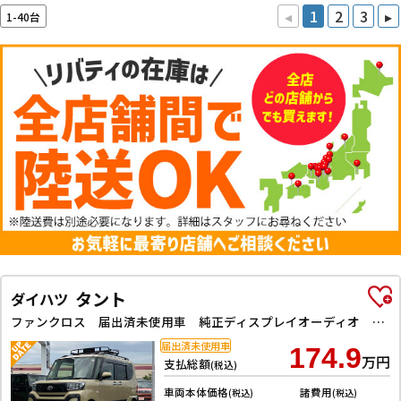
◂
1
2
3
▸
1-40台
タント
ダイハツ
ファンクロス 届出済未使用車 純正ディスプレイオーディオ バックカメラ ガラスルーフ 両側電動スライド 電子パーキング オートブレーキホールド 純正アルミホイール LEDヘッドライト フォグライト シートヒーター
届出済未使用車
174.9
万円
支払総額
(税込)
車両本体価格
諸費用
(税込)
(税込)