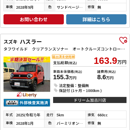
2028年9月
サンドベージュメタリック
無
車検
色
修復
お問い合わせ
詳細はこちら
ハスラー
スズキ
タフワイルド クリアランスソナー オートクルーズコントロール レーンアシスト 衝突被害軽減システム オートライト スマートキー アイドリングストップ 電動格納ミラー シートヒーター CVT ESC ルーフレール
届出済未使用車
163.9
万円
支払総額
(税込)
車両本体価格
諸費用
(税込)
(税込)
155.3
8.6
万円
万円
法定整備：整備無
保証付 (1ヶ月・1000km )
ドリーム加古川店
2025(令和7)年
5km
660cc
年式
走行
排気
2028年1月
バーミリオンオレンジ／ブルーイッシュブラックパール３
無
車検
色
修復