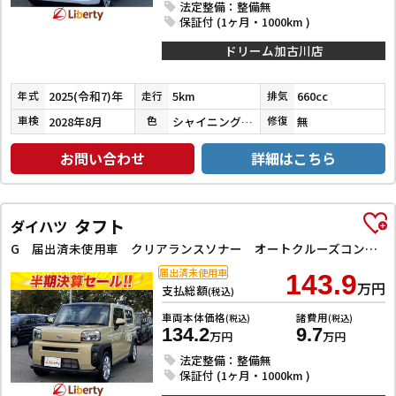
法定整備：整備無
保証付 (1ヶ月・1000km )
ドリーム加古川店
2025(令和7)年
5km
660cc
年式
走行
排気
2028年8月
シャイニングホワイトパール
無
車検
色
修復
お問い合わせ
詳細はこちら
タフト
ダイハツ
G 届出済未使用車 クリアランスソナー オートクルーズコントロール 衝突被害軽減システム オートライト LEDヘッドランプ ヘッドライトウォッシャー アイドリングストップ 電動格納ミラー シートヒーター
届出済未使用車
143.9
万円
支払総額
(税込)
車両本体価格
諸費用
(税込)
(税込)
134.2
9.7
万円
万円
法定整備：整備無
保証付 (1ヶ月・1000km )