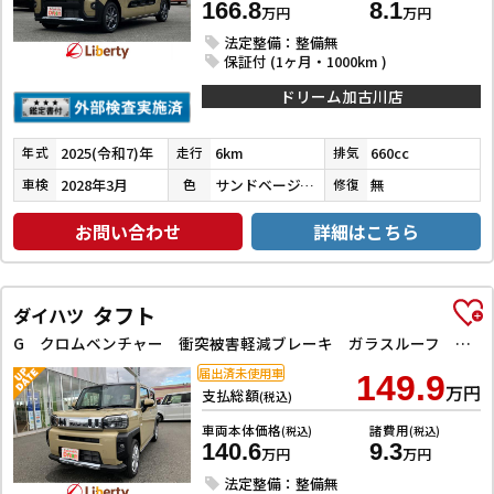
166.8
8.1
万円
万円
法定整備：整備無
保証付 (1ヶ月・1000km )
ドリーム加古川店
2025(令和7)年
6km
660cc
年式
走行
排気
2028年3月
サンドベージュメタリック
無
車検
色
修復
お問い合わせ
詳細はこちら
タフト
ダイハツ
G クロムベンチャー 衝突被害軽減ブレーキ ガラスルーフ 純正アルミホイール ルーフレール クルーズコントロール パーキングセンサー 電子パーキング オートブレーキホールド 前席シートヒーター 電動格納式ミラー
届出済未使用車
149.9
万円
支払総額
(税込)
車両本体価格
諸費用
(税込)
(税込)
140.6
9.3
万円
万円
法定整備：整備無