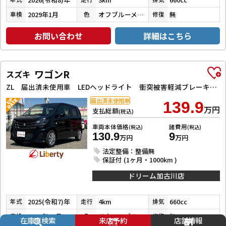
2029年1月
オフブルーメタリック
無
車検
色
修復
お問い合わせ
詳細はこちら
ワゴンR
スズキ
ZL 届出済未使用車 LEDヘッドライト 衝突被害軽減ブレーキ クリアランスソナー オートライト スマートキー 電動格納ミラー シートヒーター CVT ESC エアコン パワーウィンドウ
届出済未使用車
139.9
万円
支払総額
(税込)
車両本体価格
諸費用
(税込)
(税込)
130.9
9
万円
万円
法定整備：整備無
保証付 (1ヶ月・1000km )
ドリーム加古川店
2025(令和7)年
4km
660cc
年式
走行
排気
2028年12月
サターンブラックメタリック
無
車検
色
修復
在庫車検索
来店予約
店舗情報