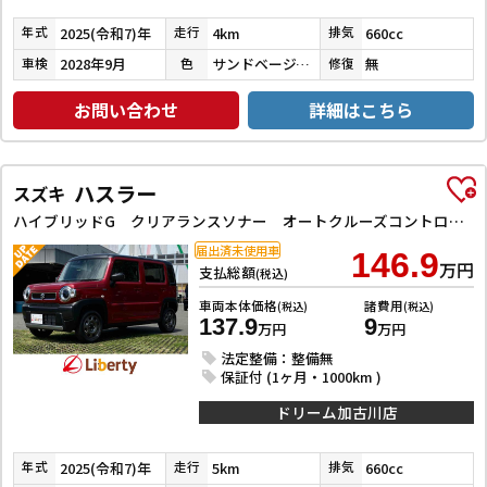
2025(令和7)年
4km
660cc
年式
走行
排気
2028年9月
サンドベージュメタリック
無
車検
色
修復
お問い合わせ
詳細はこちら
ハスラー
スズキ
ハイブリッドG クリアランスソナー オートクルーズコントロール レーンアシスト 衝突被害軽減システム オートライト スマートキー アイドリングストップ 電動格納ミラー シートヒーター CVT ESC エアコン
届出済未使用車
146.9
万円
支払総額
(税込)
車両本体価格
諸費用
(税込)
(税込)
137.9
9
万円
万円
法定整備：整備無
保証付 (1ヶ月・1000km )
ドリーム加古川店
2025(令和7)年
5km
660cc
年式
走行
排気