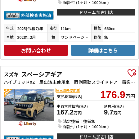
保証付 (1ヶ月・1000km )
ドリーム加古川店
2025(令和7)年
11km
660cc
年式
走行
排気
2028年2月
サンドベージュメタリック
無
車検
色
修復
お問い合わせ
詳細はこちら
スペーシアギア
スズキ
ハイブリッドXZ 届出済未使用車 両側電動スライドドア 衝突被害軽減ブレーキ アダプティブクルーズコントロール 電子パーキング オートブレーキホールド アルミホイール LEDヘッドライト ルーフレール シートヒーター
届出済未使用車
176.9
万円
支払総額
(税込)
車両本体価格
諸費用
(税込)
(税込)
167.2
9.7
万円
万円
法定整備：整備無
保証付 (1ヶ月・1000km )
ドリーム加古川店