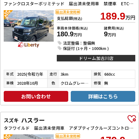
ファンクロスターボリミテッド 届出済未使用車 禁煙車 ETC 両側電動スライドドア クリアランスソナー オートクルーズコントロール 衝突被害軽減システム オートライト LEDヘッドランプ 電動格納ミラー シートヒーター
届出済未使用車
189.9
万円
支払総額
(税込)
車両本体価格
諸費用
(税込)
(税込)
180.9
9
万円
万円
法定整備：整備無
保証付 (1ヶ月・1000km )
ドリーム加古川店
2025(令和7)年
3km
660cc
年式
走行
排気
2028年10月
クロムグレーメタリック
無
車検
色
修復
お問い合わせ
詳細はこちら
ハスラー
スズキ
タフワイルド 届出済未使用車 アダプティブクルーズコントロール クリアランスソナー レーンアシスト 衝突被害軽減システム オートライト LEDヘッドランプ スマートキー アイドリングストップ 純正アルミホイール
届出済未使用車