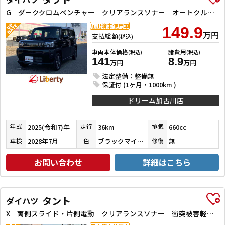
G ダーククロムベンチャー クリアランスソナー オートクルーズコントロール 衝突被害軽減システム オートライト スマートキー アイドリングストップ 電動格納ミラー シートヒーター サンルーフ CVT ABS ESC
届出済未使用車
149.9
万円
支払総額
(税込)
車両本体価格
諸費用
(税込)
(税込)
141
8.9
万円
万円
法定整備：整備無
保証付 (1ヶ月・1000km )
ドリーム加古川店
2025(令和7)年
36km
660cc
年式
走行
排気
2028年7月
ブラックマイカメタリック
無
車検
色
修復
お問い合わせ
詳細はこちら
タント
ダイハツ
X 両側スライド・片側電動 クリアランスソナー 衝突被害軽減システム オートライト スマートキー アイドリングストップ 電動格納ミラー シートヒーター ベンチシート CVT ABS ESC エアコン