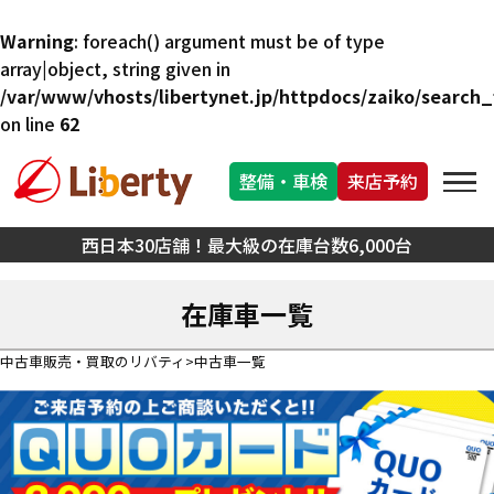
Warning
: foreach() argument must be of type
array|object, string given in
/var/www/vhosts/libertynet.jp/httpdocs/zaiko/search_f
on line
62
整備・車検
来店予約
西日本30店舗！最大級の在庫台数6,000台
在庫車一覧
中古車販売・買取のリバティ
中古車一覧