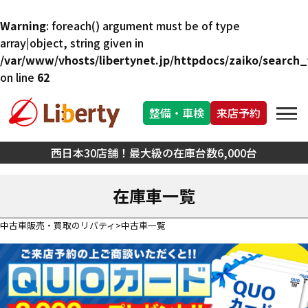
Warning
: foreach() argument must be of type
array|object, string given in
/var/www/vhosts/libertynet.jp/httpdocs/zaiko/search_f
on line
62
整備・車検
来店予約
西日本30店舗！最大級の在庫台数6,000台
在庫車一覧
中古車販売・買取のリバティ
中古車一覧