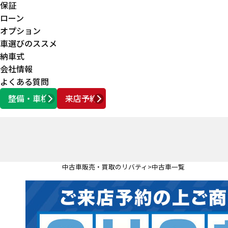
保証
ローン
オプション
車選びのススメ
納車式
会社情報
よくある質問
整備・車検
来店予約
営業時間
AM10:00 ～ PM6:00
中古車販売・買取のリバティ
中古車一覧