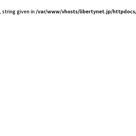
 string given in
/var/www/vhosts/libertynet.jp/httpdocs/
西日本30店舗！最大級の在庫台数6,000台