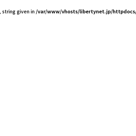
 string given in
/var/www/vhosts/libertynet.jp/httpdocs/
西日本30店舗！最大級の在庫台数6,000台