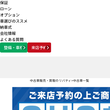
保証
ローン
オプション
車選びのススメ
納車式
会社情報
よくある質問
整備・車検
来店予約
営業時間
AM10:00 ～ PM6:00
中古車販売・買取のリバティ
中古車一覧