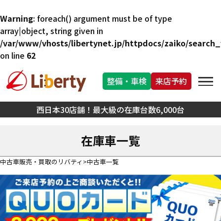
Warning
: foreach() argument must be of type
array|object, string given in
/var/www/vhosts/libertynet.jp/httpdocs/zaiko/search_f
on line
62
整備・車検
来店予約
西日本30店舗！最大級の在庫台数6,000台
在庫車一覧
中古車販売・買取のリバティ
中古車一覧