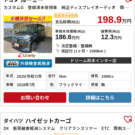
カスタムG 登録済未使用車 純正ディスプレイオーディオ 両側電動スライドドア 禁煙車両 バックセンサー 衝突回避支援 電動ミラー ブルートゥース USBポート スマートキ 衝突安全ボディ フルフラット AAC
登録済未使用車
198.9
万円
支払総額
(税込)
車両本体価格
諸費用
(税込)
(税込)
186.6
12.3
万円
万円
法定整備：整備無
保証付 (1ヶ月・1000km )
ドリーム熊本インター店
2025(令和7)年
5km
1000cc
年式
走行
排気
2028年7月
ブラックマイカメタリック
無
車検
色
修復
お問い合わせ
詳細はこちら
ハイゼットカーゴ
ダイハツ
DX 衝突被害軽減システム クリアランスソナー ETC 両側スライドドア キーレスエントリー アイドリングストップ オートライト ESC エアコン パワーステアリング