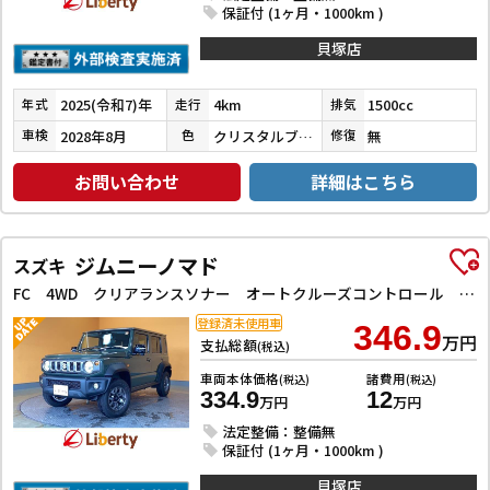
保証付 (1ヶ月・1000km )
貝塚店
2025(令和7)年
4km
1500cc
年式
走行
排気
2028年8月
クリスタルブラックパール
無
車検
色
修復
お問い合わせ
詳細はこちら
ジムニーノマド
スズキ
FC 4WD クリアランスソナー オートクルーズコントロール レーンアシスト 衝突被害軽減システム オートライト LEDヘッドランプ ヘッドライトウォッシャー アルミホイール スマートキー
登録済未使用車
346.9
万円
支払総額
(税込)
車両本体価格
諸費用
(税込)
(税込)
334.9
12
万円
万円
法定整備：整備無
保証付 (1ヶ月・1000km )
貝塚店