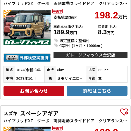
ハイブリッドXZ ターボ 両側電動スライドドア クリアランスソナー オートクルーズコントロール 衝突被害軽減システム オートライト LEDヘッドランプ スマートキー アイドリングストップ 電動格納ミラー シートヒーター
中古車
198.2
万円
支払総額
(税込)
車両本体価格
諸費用
(税込)
(税込)
189.9
8.3
万円
万円
法定整備：整備付
保証付 (1ヶ月・1000km )
ガレージフィックス金沢店
2024(令和6)年
8km
660cc
年式
走行
排気
2027年10月
ミモザイエローＰＭ×ガンメタ
無
車検
色
修復
お問い合わせ
詳細はこちら
スペーシアギア
スズキ
ハイブリッドXZ ターボ 両側電動スライドドア クリアランスソナー オートクルーズコントロール レーンアシスト 衝突被害軽減システム オートライト LEDヘッドランプ スマートキー アイドリングストップ 電動格納ミラー
中古車