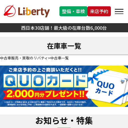
整備・車検
来店予約
西日本30店舗！最大級の在庫台数6,000台
在庫車一覧
中古車販売・買取のリバティ
中古車一覧
お知らせ・特集