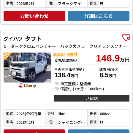
2028年2月
ブラックマイカメタリック
無
車検
色
修復
お問い合わせ
詳細はこちら
タフト
ダイハツ
G ダーククロムベンチャー バックカメラ クリアランスソナー 衝突被害軽減システム LEDヘッドランプ スマートキー アイドリングストップ 電動格納ミラー シートヒーター CVT 盗難防止システム ABS ESC アルミホイール
届出済未使用車
146.9
万円
支払総額
(税込)
車両本体価格
諸費用
(税込)
(税込)
138.4
8.5
万円
万円
法定整備：整備無
保証付 (1ヶ月・1000km )
八尾店
2025(令和7)年
3km
660cc
年式
走行
排気
2028年2月
シャイニングホワイトパール
無
車検
色
修復