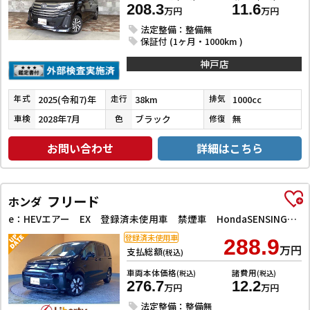
208.3
11.6
万円
万円
法定整備：整備無
保証付 (1ヶ月・1000km )
神戸店
2025(令和7)年
38km
1000cc
年式
走行
排気
2028年7月
ブラック
無
車検
色
修復
お問い合わせ
詳細はこちら
フリード
ホンダ
e：HEVエアー EX 登録済未使用車 禁煙車 HondaSENSING アダプティブクルーズコントロール 電子パーキング 両側自動ドア LEDヘッドライト スマートキー ブラインドスポットモニター 純正アルミホイール
登録済未使用車
288.9
万円
支払総額
(税込)
車両本体価格
諸費用
(税込)
(税込)
276.7
12.2
万円
万円
法定整備：整備無