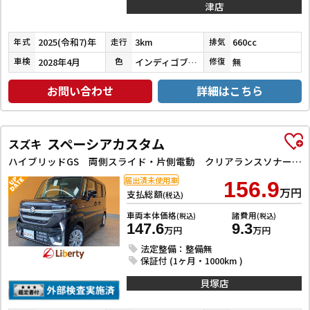
津店
2025(令和7)年
3km
660cc
年式
走行
排気
2028年4月
インディゴブルーメタリック２
無
車検
色
修復
お問い合わせ
詳細はこちら
スペーシアカスタム
スズキ
ハイブリッドGS 両側スライド・片側電動 クリアランスソナー オートクルーズコントロール レーンアシスト 衝突被害軽減システム オートライト LEDヘッドランプ スマートキー アイドリングストップ 電動格納ミラー
届出済未使用車
156.9
万円
支払総額
(税込)
車両本体価格
諸費用
(税込)
(税込)
147.6
9.3
万円
万円
法定整備：整備無
保証付 (1ヶ月・1000km )
貝塚店