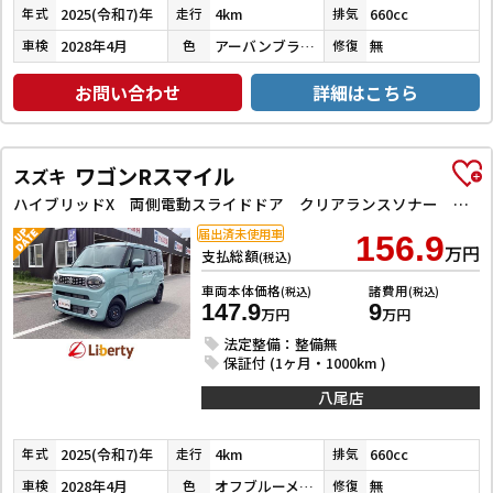
2025(令和7)年
4km
660cc
年式
走行
排気
2028年4月
アーバンブラウンパールメタリック
無
車検
色
修復
お問い合わせ
詳細はこちら
ワゴンRスマイル
スズキ
ハイブリッドX 両側電動スライドドア クリアランスソナー オートクルーズコントロール レーンアシスト 衝突被害軽減システム LEDヘッドランプ スマートキー アイドリングストップ 電動格納ミラー シートヒーター
届出済未使用車
156.9
万円
支払総額
(税込)
車両本体価格
諸費用
(税込)
(税込)
147.9
9
万円
万円
法定整備：整備無
保証付 (1ヶ月・1000km )
八尾店
2025(令和7)年
4km
660cc
年式
走行
排気
2028年4月
オフブルーメタリック
無
車検
色
修復