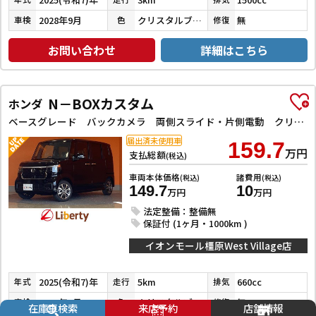
2028年9月
クリスタルブラックパール
無
車検
色
修復
お問い合わせ
詳細はこちら
N－BOXカスタム
ホンダ
ベースグレード バックカメラ 両側スライド・片側電動 クリアランスソナー オートクルーズコントロール オートライト スマートキー アイドリングストップ 電動格納ミラー シートヒーター ベンチシート CVT ESC
届出済未使用車
159.7
万円
支払総額
(税込)
車両本体価格
諸費用
(税込)
(税込)
149.7
10
万円
万円
法定整備：整備無
保証付 (1ヶ月・1000km )
イオンモール橿原West Village店
2025(令和7)年
5km
660cc
年式
走行
排気
2028年8月
クリスタルブラックパール
無
車検
色
修復
在庫車検索
来店予約
店舗情報