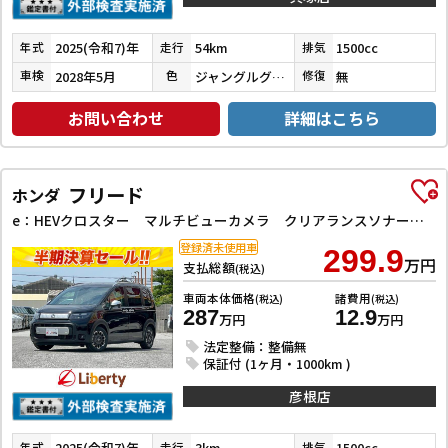
2025(令和7)年
54km
1500cc
年式
走行
排気
2028年5月
ジャングルグリーン２
無
車検
色
修復
お問い合わせ
詳細はこちら
フリード
ホンダ
e：HEVクロスター マルチビューカメラ クリアランスソナー オートクルーズコントロール レーンアシスト 衝突被害軽減システム 両側電動スライドドア LEDヘッドランプ ヘッドライトウォッシャー スマートキー
登録済未使用車
299.9
万円
支払総額
(税込)
車両本体価格
諸費用
(税込)
(税込)
287
12.9
万円
万円
法定整備：整備無
保証付 (1ヶ月・1000km )
彦根店
2025(令和7)年
3km
1500cc
年式
走行
排気