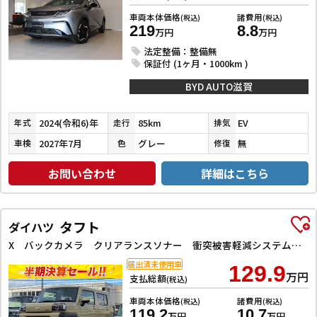
車両本体価格
諸費用
(税込)
(税込)
219
8.8
万円
万円
法定整備：整備無
保証付 (1ヶ月・1000km )
BYD AUTO滋賀
2024(令和6)年
85km
EV
年式
走行
排気
2027年7月
グレー
無
車検
色
修復
お問い合わせ
詳細はこちら
タフト
ダイハツ
X バックカメラ クリアランスソナー 衝突被害軽減システム オートライト スマートキー アイドリングストップ 電動格納ミラー CVT ESC USB エアコン パワーステアリング パワーウィンドウ
届出済未使用車
129.9
万円
支払総額
(税込)
車両本体価格
諸費用
(税込)
(税込)
119.2
10.7
万円
万円