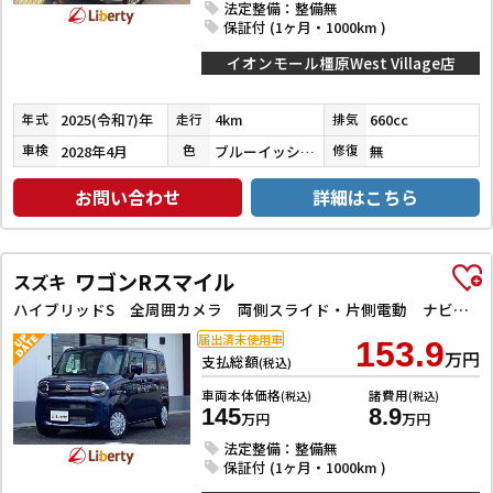
法定整備：整備無
保証付 (1ヶ月・1000km )
イオンモール橿原West Village店
2025(令和7)年
4km
660cc
年式
走行
排気
2028年4月
ブルーイッシュブラックパール３
無
車検
色
修復
お問い合わせ
詳細はこちら
ワゴンRスマイル
スズキ
ハイブリッドS 全周囲カメラ 両側スライド・片側電動 ナビ TV クリアランスソナー オートクルーズコントロール レーンアシスト 衝突被害軽減システム LEDヘッドランプ スマートキー アイドリングストップ
届出済未使用車
153.9
万円
支払総額
(税込)
車両本体価格
諸費用
(税込)
(税込)
145
8.9
万円
万円
法定整備：整備無
保証付 (1ヶ月・1000km )