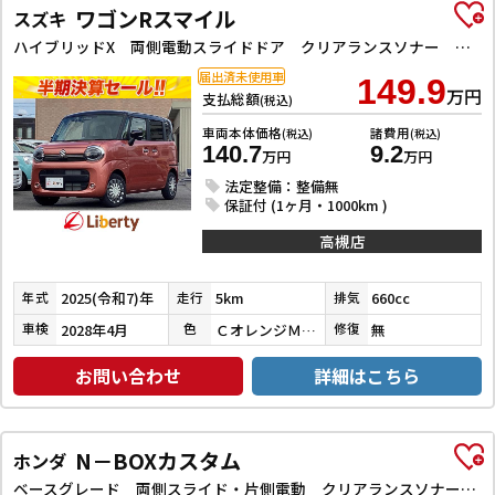
ワゴンRスマイル
スズキ
ハイブリッドX 両側電動スライドドア クリアランスソナー オートクルーズコントロール レーンアシスト 衝突被害軽減システム オートライト LEDヘッドランプ スマートキー アイドリングストップ 電動格納ミラー
届出済未使用車
149.9
万円
支払総額
(税込)
車両本体価格
諸費用
(税込)
(税込)
140.7
9.2
万円
万円
法定整備：整備無
保証付 (1ヶ月・1000km )
高槻店
2025(令和7)年
5km
660cc
年式
走行
排気
2028年4月
ＣオレンジＭアーバンブラウン２ＴＲ
無
車検
色
修復
お問い合わせ
詳細はこちら
N－BOXカスタム
ホンダ
ベースグレード 両側スライド・片側電動 クリアランスソナー オートクルーズコントロール レーンアシスト 衝突被害軽減システム オートライト LEDヘッドランプ スマートキー アイドリングストップ 電動格納ミラー