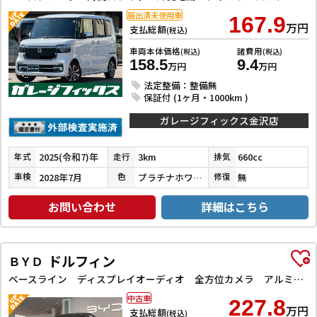
届出済未使用車
167.9
万円
支払総額
(税込)
車両本体価格
諸費用
(税込)
(税込)
158.5
9.4
万円
万円
法定整備：整備無
保証付 (1ヶ月・1000km )
ガレージフィックス金沢店
2025(令和7)年
3km
660cc
年式
走行
排気
2028年7月
プラチナホワイトパール＋
無
車検
色
修復
お問い合わせ
詳細はこちら
ドルフィン
ＢＹＤ
ベースライン ディスプレイオーディオ 全方位カメラ アルミホイール 電動シート ブラインドスポットモニター シートヒーター アダプティブクルーズコントロール
中古車
227.8
万円
支払総額
(税込)