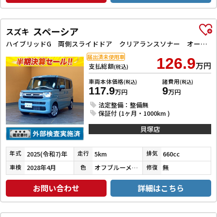
スペーシア
スズキ
ハイブリッドG 両側スライドドア クリアランスソナー オートライト スマートキー アイドリングストップ 電動格納ミラー CVT ABS ESC エアコン パワーステアリング
届出済未使用車
126.9
万円
支払総額
(税込)
車両本体価格
諸費用
(税込)
(税込)
117.9
9
万円
万円
法定整備：整備無
保証付 (1ヶ月・1000km )
貝塚店
2025(令和7)年
5km
660cc
年式
走行
排気
2028年4月
オフブルーメタリック
無
車検
色
修復
お問い合わせ
詳細はこちら