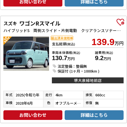
お問い合わせ
詳細はこちら
ワゴンRスマイル
スズキ
ハイブリッドS 両側スライド・片側電動 クリアランスソナー オートクルーズコントロール レーンアシスト 衝突被害軽減システム LEDヘッドランプ スマートキー アイドリングストップ 電動格納ミラー シートヒーター
届出済未使用車
139.9
万円
支払総額
(税込)
車両本体価格
諸費用
(税込)
(税込)
130.7
9.2
万円
万円
法定整備：整備無
保証付 (1ヶ月・1000km )
堺大泉緑地前店
2025(令和7)年
4km
660cc
年式
走行
排気
2028年6月
オフブルーメタリック／ガンメタリック
無
車検
色
修復
お問い合わせ
詳細はこちら