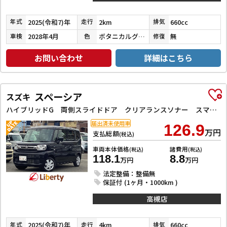
2025(令和7)年
2km
660cc
年式
走行
排気
2028年4月
ボタニカルグリーンパール／クリスタルブラック
無
車検
色
修復
お問い合わせ
詳細はこちら
スペーシア
スズキ
ハイブリッドG 両側スライドドア クリアランスソナー スマートキー アイドリングストップ 電動格納ミラー ベンチシート CVT ESC 禁煙車
届出済未使用車
126.9
万円
支払総額
(税込)
車両本体価格
諸費用
(税込)
(税込)
118.1
8.8
万円
万円
法定整備：整備無
保証付 (1ヶ月・1000km )
高槻店
2025(令和7)年
4km
660cc
年式
走行
排気