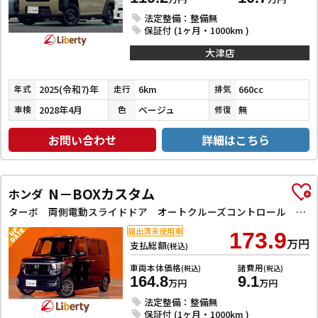
法定整備：整備無
保証付 (1ヶ月・1000km )
大津店
2025(令和7)年
6km
660cc
年式
走行
排気
2028年4月
ベージュ
無
車検
色
修復
お問い合わせ
詳細はこちら
N－BOXカスタム
ホンダ
ターボ 両側電動スライドドア オートクルーズコントロール オートライト スマートキー 電動格納ミラー シートヒーター ベンチシート CVT ESC チップアップシート アルミホイール エアコン
届出済未使用車
173.9
万円
支払総額
(税込)
車両本体価格
諸費用
(税込)
(税込)
164.8
9.1
万円
万円
法定整備：整備無
保証付 (1ヶ月・1000km )