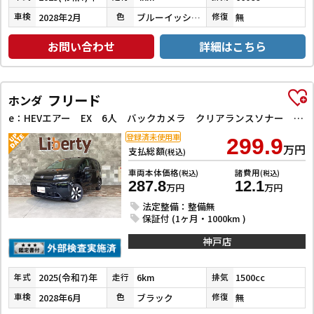
2028年2月
ブルーイッシュブラックパール３
無
車検
色
修復
お問い合わせ
詳細はこちら
フリード
ホンダ
e：HEVエアー EX 6人 バックカメラ クリアランスソナー オートクルーズコントロール レーンアシスト 衝突被害軽減システム 両側電動スライドドア オートライト LEDヘッドランプ 電動格納ミラー シートヒーター
登録済未使用車
299.9
万円
支払総額
(税込)
車両本体価格
諸費用
(税込)
(税込)
287.8
12.1
万円
万円
法定整備：整備無
保証付 (1ヶ月・1000km )
神戸店
2025(令和7)年
6km
1500cc
年式
走行
排気
2028年6月
ブラック
無
車検
色
修復