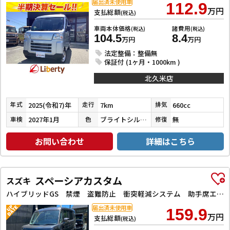
届出済未使用車
112.9
万円
支払総額
(税込)
車両本体価格
諸費用
(税込)
(税込)
104.5
8.4
万円
万円
法定整備：整備無
保証付 (1ヶ月・1000km )
北久米店
2025(令和7)年
7km
660cc
年式
走行
排気
2027年1月
ブライトシルバーメタリック
無
車検
色
修復
お問い合わせ
詳細はこちら
スペーシアカスタム
スズキ
ハイブリッドGS 禁煙 盗難防止 衝突軽減システム 助手席エアバック 横滑り防止 運転席エアバック フルフラット パークソナー ベンチシート LED 両側スライド片側電動ドア オートクルーズコントロール ABS
届出済未使用車
159.9
万円
支払総額
(税込)