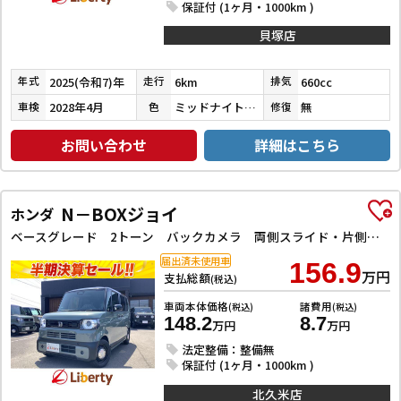
保証付 (1ヶ月・1000km )
貝塚店
2025(令和7)年
6km
660cc
年式
走行
排気
2028年4月
ミッドナイトブルービームメタリック
無
車検
色
修復
お問い合わせ
詳細はこちら
N－BOXジョイ
ホンダ
ベースグレード 2トーン バックカメラ 両側スライド・片側電動 クリアランスソナー オートクルーズコントロール レーンアシスト オートライト スマートキー アイドリングストップ シートヒーター CVT ESC エアコン
届出済未使用車
156.9
万円
支払総額
(税込)
車両本体価格
諸費用
(税込)
(税込)
148.2
8.7
万円
万円
法定整備：整備無
保証付 (1ヶ月・1000km )
北久米店