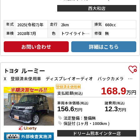
西大和店
2025(令和7)年
2km
660cc
年式
走行
排気
2028年7月
トワイライトミストブラックパール
無
車検
色
修復
お問い合わせ
詳細はこちら
ルーミー
トヨタ
X 登録済未使用車 ディスプレイオーディオ バックカメラ 片側電動スライドドア 衝突被害軽減ブレーキ スマートキー 電動格納ミラー アイドリングストップ オートライト サンシェード
登録済未使用車
168.9
万円
支払総額
(税込)
車両本体価格
諸費用
(税込)
(税込)
156.6
12.3
万円
万円
法定整備：整備無
保証付 (1ヶ月・1000km )
ドリーム熊本インター店