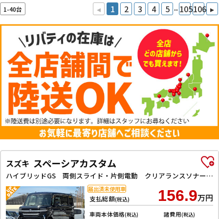
..
◂
1
2
3
4
5
105
106
▸
1-40台
スペーシアカスタム
スズキ
ハイブリッドGS 両側スライド・片側電動 クリアランスソナー オートクルーズコントロール レーンアシスト スマートキー アイドリングストップ 電動格納ミラー シートヒーター ベンチシート CVT ESC アルミホイール
届出済未使用車
156.9
万円
支払総額
(税込)
車両本体価格
諸費用
(税込)
(税込)