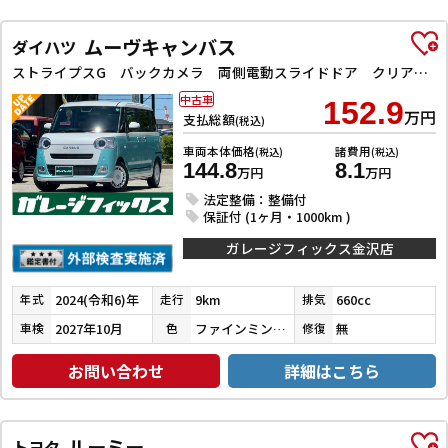
ムーヴキャンバス
ダイハツ
ストライプスG バックカメラ 両側電動スライドドア クリアランスソナー 衝突被害軽減システム オートライト LEDヘッドランプ スマートキー アイドリングストップ 電動格納ミラー シートヒーター ベンチシート CVT
中古車
152.9
万円
支払総額
(税込)
車両本体価格
諸費用
(税込)
(税込)
144.8
8.1
万円
万円
法定整備：整備付
保証付 (1ヶ月・1000km )
ガレージフィックス金沢店
2024(令和6)年
9km
660cc
年式
走行
排気
2027年10月
ファインミントＭ／ホワイトパール
無
車検
色
修復
お問い合わせ
詳細はこちら
ルーミー
トヨタ