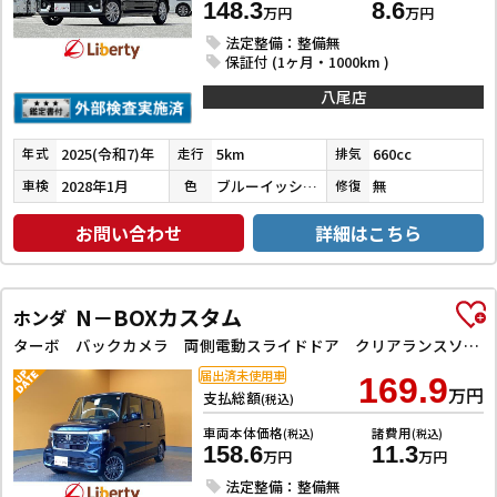
148.3
8.6
万円
万円
法定整備：整備無
保証付 (1ヶ月・1000km )
八尾店
2025(令和7)年
5km
660cc
年式
走行
排気
2028年1月
ブルーイッシュブラックパール３
無
車検
色
修復
お問い合わせ
詳細はこちら
N－BOXカスタム
ホンダ
ターボ バックカメラ 両側電動スライドドア クリアランスソナー オートクルーズコントロール レーンアシスト オートライト スマートキー アイドリングストップ 電動格納ミラー シートヒーター ベンチシート
届出済未使用車
169.9
万円
支払総額
(税込)
車両本体価格
諸費用
(税込)
(税込)
158.6
11.3
万円
万円
法定整備：整備無