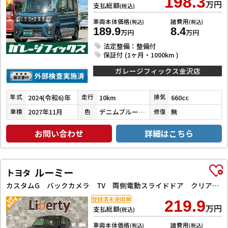
198.3
万円
支払総額
(税込)
車両本体価格
諸費用
(税込)
(税込)
189.9
8.4
万円
万円
法定整備：整備付
保証付 (1ヶ月・1000km )
ガレージフィックス金沢店
2024(令和6)年
10km
660cc
年式
走行
排気
2027年11月
デニムブルーＭ×ガンメタ
無
車検
色
修復
お問い合わせ
詳細はこちら
ルーミー
トヨタ
カスタムG バックカメラ TV 両側電動スライドドア クリアランスソナー オートクルーズコントロール 衝突被害軽減システム アルミホイール オートライト LEDヘッドランプ スマートキー アイドリングストップ
登録済未使用車
219.9
万円
支払総額
(税込)
車両本体価格
諸費用
(税込)
(税込)