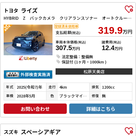
ライズ
トヨタ
HYBRID Z バックカメラ クリアランスソナー オートクルーズコントロール レーンアシスト 衝突被害軽減システム TV オートライト LEDヘッドランプ アルミホイール スマートキー アイドリングストップ
登録済未使用車
319.9
万円
支払総額
(税込)
車両本体価格
諸費用
(税込)
(税込)
307.5
12.4
万円
万円
法定整備：整備無
保証付 (1ヶ月・1000km )
松原天美店
2025(令和7)年
4km
1200cc
年式
走行
排気
2028年5月
ブラックマイカメタリック
無
車検
色
修復
お問い合わせ
詳細はこちら
スペーシアギア
スズキ