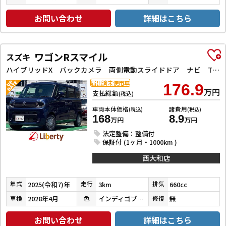
お問い合わせ
詳細はこちら
ワゴンRスマイル
スズキ
ハイブリッドX バックカメラ 両側電動スライドドア ナビ TV クリアランスソナー オートクルーズコントロール レーンアシスト 衝突被害軽減システム オートライト LEDヘッドランプ スマートキー
届出済未使用車
176.9
万円
支払総額
(税込)
車両本体価格
諸費用
(税込)
(税込)
168
8.9
万円
万円
法定整備：整備付
保証付 (1ヶ月・1000km )
西大和店
2025(令和7)年
3km
660cc
年式
走行
排気
2028年4月
インディゴブルーメタリック２
無
車検
色
修復
お問い合わせ
詳細はこちら