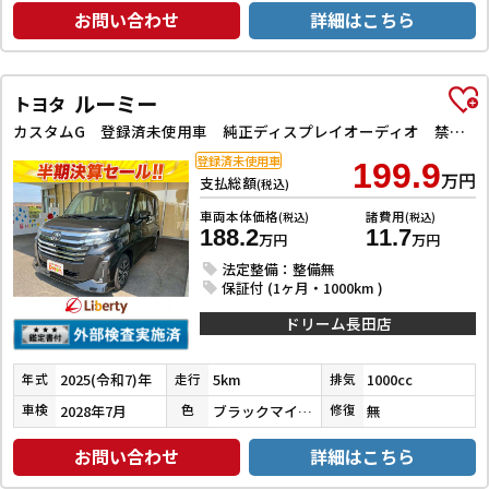
お問い合わせ
詳細はこちら
ルーミー
トヨタ
カスタムG 登録済未使用車 純正ディスプレイオーディオ 禁煙車両 バックセンサー 衝突回避支援 電動ミラー ブルートゥース USBポート スマートキ 衝突安全ボディ フルフラット オートライト LEDライト PS
登録済未使用車
199.9
万円
支払総額
(税込)
車両本体価格
諸費用
(税込)
(税込)
188.2
11.7
万円
万円
法定整備：整備無
保証付 (1ヶ月・1000km )
ドリーム長田店
2025(令和7)年
5km
1000cc
年式
走行
排気
2028年7月
ブラックマイカメタリック
無
車検
色
修復
お問い合わせ
詳細はこちら