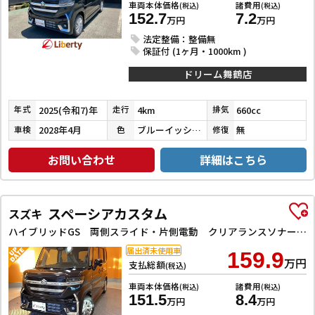
車両本体価格
諸費用
(税込)
(税込)
152.7
7.2
万円
万円
法定整備：整備無
保証付 (1ヶ月・1000km )
ドリーム舞鶴店
2025(令和7)年
4km
660cc
年式
走行
排気
2028年4月
ブルーイッシュブラックパール
無
車検
色
修復
お問い合わせ
詳細はこちら
スペーシアカスタム
スズキ
ハイブリッドGS 両側スライド・片側電動 クリアランスソナー オートクルーズコントロール レーンアシスト 衝突被害軽減システム LEDヘッドランプ スマートキー アイドリングストップ 電動格納ミラー シートヒーター
届出済未使用車
159.9
万円
支払総額
(税込)
車両本体価格
諸費用
(税込)
(税込)
151.5
8.4
万円
万円