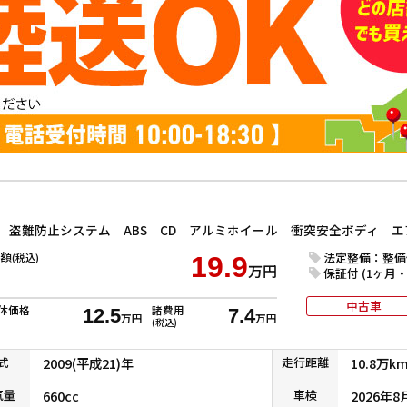
額
法定整備：整備
(税込)
19.9
万円
保証付 (1ヶ月・1
中古車
体価格
諸費用
12.5
7.4
万円
万円
(税込)
式
2009(平成21)年
走行
距離
10.8万k
気
量
660cc
車検
2026年8