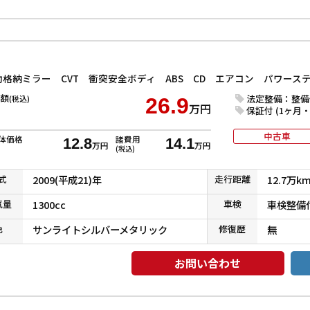
電動格納ミラー CVT 衝突安全ボディ ABS CD エアコン パワー
額
法定整備：整備
(税込)
26.9
万円
保証付 (1ヶ月・1
中古車
体価格
諸費用
12.8
14.1
万円
万円
(税込)
式
2009(平成21)年
走行
距離
12.7万k
気
量
1300cc
車検
車検整備
色
サンライトシルバーメタリック
修復
歴
無
お問い合わせ