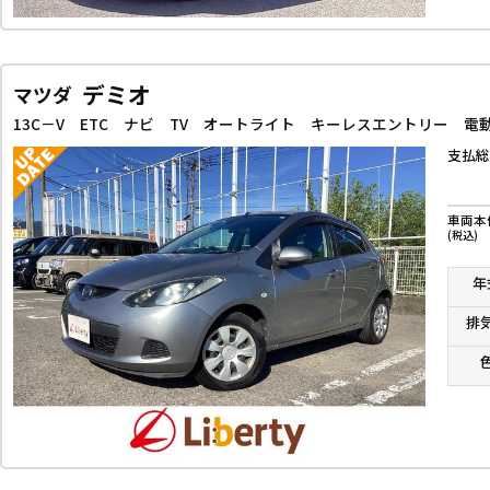
デミオ
マツダ
13C－V ETC ナビ TV オートライト キーレスエントリー 
支払総
車両本
(税込)
年
排