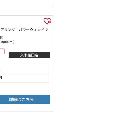
ステアリング パワーウィンドウ
付
000km )
久米窪田店
m
付
詳細はこちら