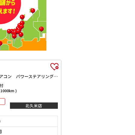
XS ETC HID スマートキー 電動格納ミラー ベンチシート AT 盗難防止システム ABS CD アルミホイール 衝突安全ボディ エアコン パワーステアリング パワーウィンドウ 運転席エアバッグ
付
000km )
北久米店
m
月