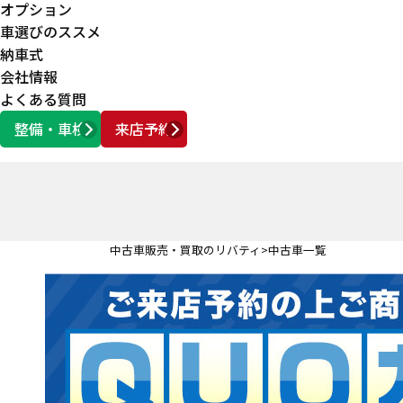
オプション
車選びのススメ
納車式
会社情報
よくある質問
整備・車検
来店予約
営業時間
AM10:00 ～ PM6:00
中古車販売・買取のリバティ
中古車一覧