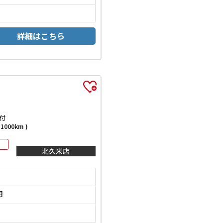
詳細はこちら
付
000km )
北久米店
月