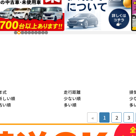
年式
走行距離
排
新しい順
少ない順
少
古い順
多い順
多
◂
1
2
3