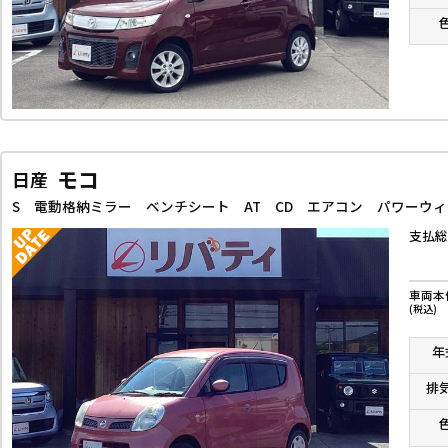
モコ
日産
S 電動格納ミラー ベンチシート AT CD エアコン パワーウ
支払総
車両本
(税込)
年
排