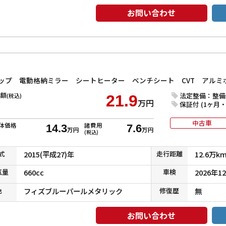
お問い合わせ
ップ 電動格納ミラー シートヒーター ベンチシート CVT アルミ
額
法定整備：整備
(税込)
21.9
万円
保証付 (1ヶ月・1
中古車
体価格
諸費用
14.3
7.6
万円
万円
(税込)
式
2015(平成27)年
走行
距離
12.6万k
気
量
660cc
車検
2026年1
色
フィズブルーパールメタリック
修復
歴
無
お問い合わせ