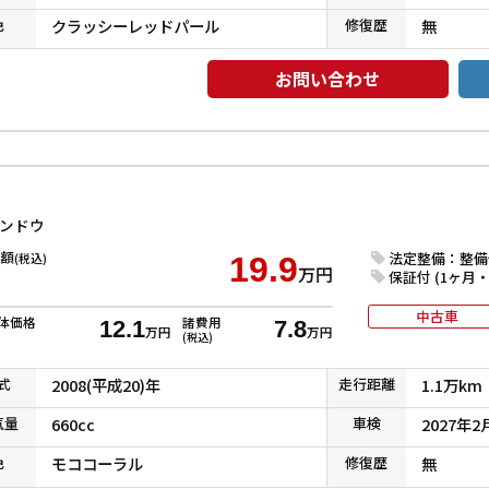
色
クラッシーレッドパール
修復
歴
無
お問い合わせ
ィンドウ
額
法定整備：整備
(税込)
19.9
万円
保証付 (1ヶ月・1
中古車
体価格
諸費用
12.1
7.8
万円
万円
(税込)
式
2008(平成20)年
走行
距離
1.1万km
気
量
660cc
車検
2027年2
色
モココーラル
修復
歴
無