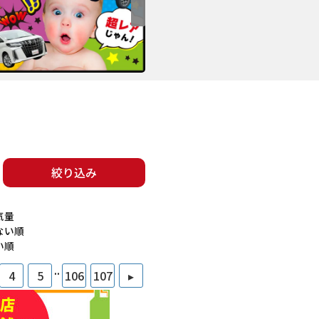
絞り込み
気量
ない順
い順
..
4
5
106
107
▸