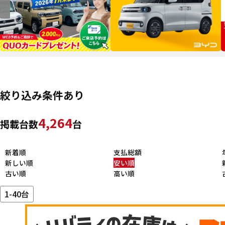
絞り込み条件あり
4,264
掲載台数
台
新着順
支払総額
新しい順
安い順
古い順
高い順
1-40台