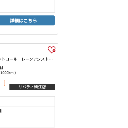
詳細はこちら
Z プレミア ディスプレイオーディオ ツインムーンルーフ 全周囲カメラ コネクトナビ TV クリアランスソナー オートクルーズコントロール レーンアシスト パークアシスト 衝突被害軽減システム 両側電動スライドドア
付
000km )
リバティ鯖江店
月