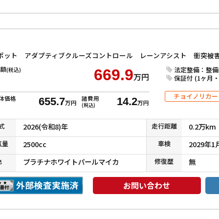
額
法定整備：整備
(税込)
669.9
万円
保証付 (1ヶ月・1
チョイノリカー
体価格
諸費用
655.7
14.2
万円
万円
(税込)
式
2026(令和8)年
走行
距離
0.2万km
気
量
2500cc
車検
2029年1
色
プラチナホワイトパールマイカ
修復
歴
無
お問い合わせ