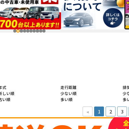
年式
走行距離
排
新しい順
少ない順
少
古い順
多い順
多
◂
1
2
3