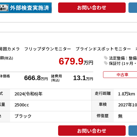
お問い合わせ
額
法定整備：整備
(税込)
679.9
万円
保証付 (1ヶ月・1
中古車
体価格
諸費用
666.8
13.1
万円
万円
(税込)
式
2024(令和6)年
走行
距離
1.8万km
気
量
2500cc
車検
2027年1
色
ブラック
修復
歴
無
お問い合わせ