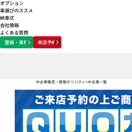
オプション
車選びのススメ
納車式
会社情報
よくある質問
整備・車検
来店予約
営業時間
AM10:00 ～ PM6:00
中古車販売・買取のリバティ
中古車一覧