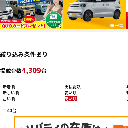
絞り込み条件あり
4,309
掲載台数
台
新着順
支払総額
新しい順
安い順
古い順
高い順
1-40台