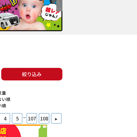
絞り込み
気量
ない順
い順
..
4
5
107
108
▸