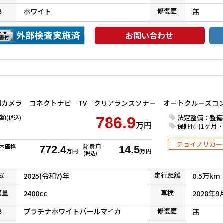
色
ホワイト
修復
歴
無
お問い合わせ
額
法定整備：整備
(税込)
786.9
万円
保証付 (1ヶ月・1
チョイノリカー
体価格
諸費用
772.4
14.5
万円
万円
(税込)
式
2025(令和7)年
走行
距離
0.5万km
気
量
2400cc
車検
2028年9
色
プラチナホワイトパールマイカ
修復
歴
無