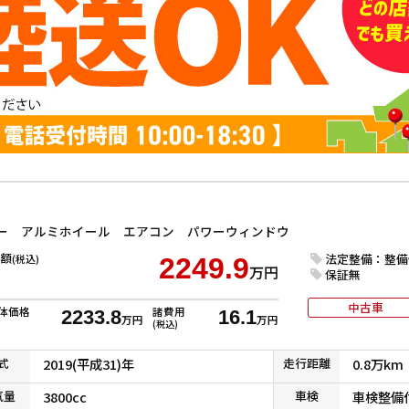
ナー アルミホイール エアコン パワーウィンドウ
額
法定整備：整備
(税込)
2249.9
万円
保証無
中古車
体価格
諸費用
2233.8
16.1
万円
万円
(税込)
式
2019(平成31)年
走行
距離
0.8万km
気
量
3800cc
車検
車検整備