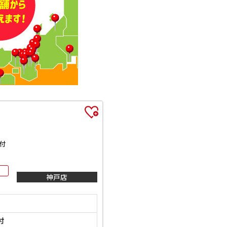
付
神戸店
付