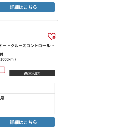
詳細はこちら
Z 4WD モデリスタエアロ 左右独立ムーンルーフ ナビ TV 全周囲カメラ フリップダウンモニター ブラインドスポットモニター オートクルーズコントロール 衝突被害軽減システム 両側電動スライドドア
付
000km )
西大和店
0月
詳細はこちら