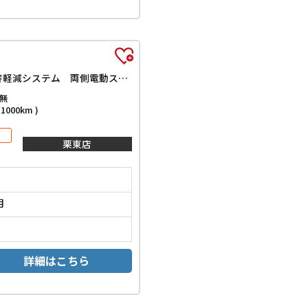
Z ナビ TV 全周囲カメラ 左右独立ムーンルーフ ブラインドスポット アダプティブクルーズコントロール レーンアシスト 衝突被害軽減システム 両側電動スライドドア LEDヘッドランプ ワイヤレス充電
無
000km )
栗東店
月
詳細はこちら