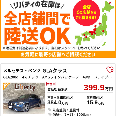
GLAクラス
メルセデス・ベンツ
GLA200d 4マチック AMGラインパッケージ 4WD ドライブレコーダー 全周囲カメラ クリアランスソナー オートクルーズコントロール 衝突被害軽減システム サンルーフ ナビ TV オートライト LEDヘッドランプ ヘッドライトウォッシャー
中古車
399.9
万円
支払総額
(税込)
車両本体価格
諸費用
(税込)
(税込)
384.0
15.9
万円
万円
法定整備：整備付
保証付 (1ヶ月・1000km )