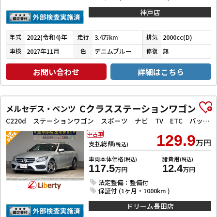
神戸店
2022(令和4)年
3.4万km
2000cc(D)
年式
走行
排気
2027年11月
デニムブルー
無
車検
色
修復
お問い合わせ
詳細はこちら
Cクラスステーションワゴン
メルセデス・ベンツ
C220d ステーションワゴン スポーツ ナビ TV ETC バックカメラ クリアランスソナー オートクルーズコントロール 衝突被害軽減システム アルミホイール オートライト ヘッドライトウォッシャー パワーシート
中古車
129.9
万円
支払総額
(税込)
車両本体価格
諸費用
(税込)
(税込)
117.5
12.4
万円
万円
法定整備：整備付
保証付 (1ヶ月・1000km )
ドリーム長田店