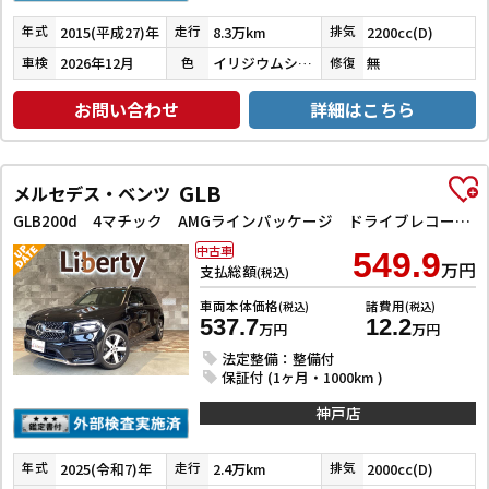
2015(平成27)年
8.3万km
2200cc(D)
年式
走行
排気
2026年12月
イリジウムシルバーメタリック
無
車検
色
修復
お問い合わせ
詳細はこちら
GLB
メルセデス・ベンツ
GLB200d 4マチック AMGラインパッケージ ドライブレコーダー ETC フロントカメラ サイドカメラ クリアランスソナー パワーシート サンルーフ ナビ オートライト 電動リアゲート アルミホイール スマートキー アイドリングストップ
中古車
549.9
万円
支払総額
(税込)
車両本体価格
諸費用
(税込)
(税込)
537.7
12.2
万円
万円
法定整備：整備付
保証付 (1ヶ月・1000km )
神戸店
2025(令和7)年
2.4万km
2000cc(D)
年式
走行
排気