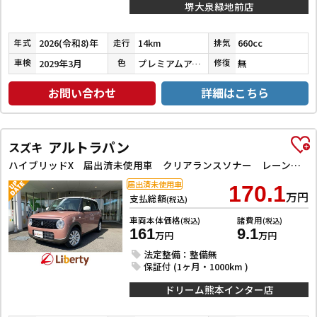
堺大泉緑地前店
2026(令和8)年
14km
660cc
年式
走行
排気
2029年3月
プレミアムアイボリーパールⅡ
無
車検
色
修復
お問い合わせ
詳細はこちら
アルトラパン
スズキ
ハイブリッドX 届出済未使用車 クリアランスソナー レーンアシスト 衝突被害軽減システム オートライト LEDヘッドランプ スマートキー アイドリングストップ 電動格納ミラー シートヒーター ベンチシート CVT
届出済未使用車
170.1
万円
支払総額
(税込)
車両本体価格
諸費用
(税込)
(税込)
161
9.1
万円
万円
法定整備：整備無
保証付 (1ヶ月・1000km )
ドリーム熊本インター店