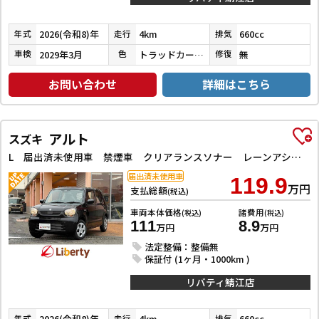
2026(令和8)年
4km
660cc
年式
走行
排気
2029年3月
トラッドカーキメタリック／ソフトベージュメタリック
無
車検
色
修復
お問い合わせ
詳細はこちら
アルト
スズキ
L 届出済未使用車 禁煙車 クリアランスソナー レーンアシスト 衝突被害軽減システム オートライト アイドリングストップ 電動格納ミラー シートヒーター アルミホイール エアコン パワーステアリング
届出済未使用車
119.9
万円
支払総額
(税込)
車両本体価格
諸費用
(税込)
(税込)
111
8.9
万円
万円
法定整備：整備無
保証付 (1ヶ月・1000km )
リバティ鯖江店
2026(令和8)年
4km
660cc
年式
走行
排気