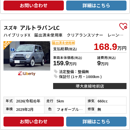
お問い合わせ
詳細はこちら
アルトラパンLC
スズキ
ハイブリッドX 届出済未使用車 クリアランスソナー レーンアシスト 衝突被害軽減システム オートライト LEDヘッドランプ スマートキー アイドリングストップ 電動格納ミラー シートヒーター 盗難防止システム
届出済未使用車
168.9
万円
支払総額
(税込)
車両本体価格
諸費用
(税込)
(税込)
159.9
9
万円
万円
法定整備：整備無
保証付 (1ヶ月・1000km )
堺大泉緑地前店
2026(令和8)年
5km
660cc
年式
走行
排気
2029年2月
フォギーブルーパールメタリック
無
車検
色
修復
お問い合わせ
詳細はこちら