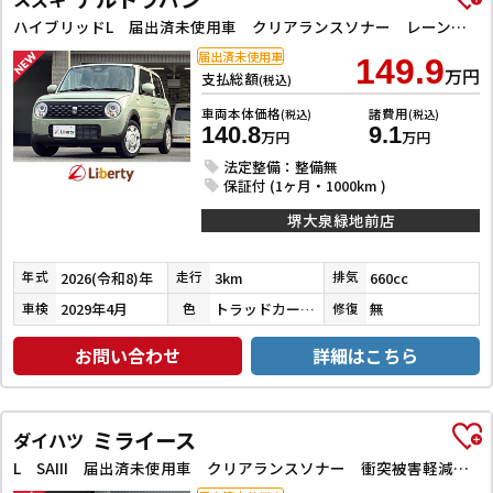
ハイブリッドL 届出済未使用車 クリアランスソナー レーンアシスト 衝突被害軽減システム オートライト LEDヘッドランプ スマートキー アイドリングストップ 電動格納ミラー シートヒーター ベンチシート CVT
届出済未使用車
149.9
万円
支払総額
(税込)
車両本体価格
諸費用
(税込)
(税込)
140.8
9.1
万円
万円
法定整備：整備無
保証付 (1ヶ月・1000km )
堺大泉緑地前店
2026(令和8)年
3km
660cc
年式
走行
排気
2029年4月
トラッドカーキメタリック
無
車検
色
修復
お問い合わせ
詳細はこちら
ミライース
ダイハツ
L SAIII 届出済未使用車 クリアランスソナー 衝突被害軽減システム オートマチックハイビーム キーレスエントリー アイドリングストップ CVT 盗難防止システム 衝突安全ボディ エアコン パワーステアリング