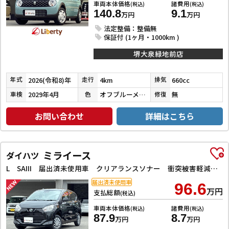
車両本体価格
諸費用
(税込)
(税込)
140.8
9.1
万円
万円
法定整備：整備無
保証付 (1ヶ月・1000km )
堺大泉緑地前店
2026(令和8)年
4km
660cc
年式
走行
排気
2029年4月
オフブルーメタリック
無
車検
色
修復
お問い合わせ
詳細はこちら
ミライース
ダイハツ
L SAIII 届出済未使用車 クリアランスソナー 衝突被害軽減システム オートマチックハイビーム キーレスエントリー アイドリングストップ CVT 盗難防止システム 衝突安全ボディ エアコン パワーステアリング
届出済未使用車
96.6
万円
支払総額
(税込)
車両本体価格
諸費用
(税込)
(税込)
87.9
8.7
万円
万円