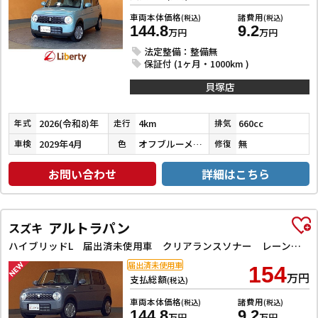
車両本体価格
諸費用
(税込)
(税込)
144.8
9.2
万円
万円
法定整備：整備無
保証付 (1ヶ月・1000km )
貝塚店
2026(令和8)年
4km
660cc
年式
走行
排気
2029年4月
オフブルーメタリック
無
車検
色
修復
お問い合わせ
詳細はこちら
アルトラパン
スズキ
ハイブリッドL 届出済未使用車 クリアランスソナー レーンアシスト 衝突被害軽減システム オートライト LEDヘッドランプ スマートキー アイドリングストップ 電動格納ミラー シートヒーター ベンチシート CVT
届出済未使用車
154
万円
支払総額
(税込)
車両本体価格
諸費用
(税込)
(税込)
144.8
9.2
万円
万円