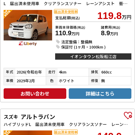
L 届出済未使用車 クリアランスソナー レーンアシスト 衝突被害軽減システム オートライト キーレスエントリー アイドリングストップ 電動格納ミラー シートヒーター CVT 盗難防止システム
届出済未使用車
119.8
万円
支払総額
(税込)
車両本体価格
諸費用
(税込)
(税込)
110.9
8.9
万円
万円
法定整備：整備無
保証付 (1ヶ月・1000km )
イオンタウン松阪船江店
2026(令和8)年
4km
660cc
年式
走行
排気
2029年2月
ホワイト
無
車検
色
修復
お問い合わせ
詳細はこちら
アルトラパン
スズキ
ハイブリッドL 届出済未使用車 クリアランスソナー レーンアシスト 衝突被害軽減システム オートライト LEDヘッドランプ スマートキー アイドリングストップ 電動格納ミラー シートヒーター ベンチシート CVT
届出済未使用車