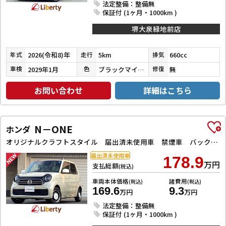
法定整備：整備無
保証付 (1ヶ月・1000km )
堺大泉緑地前店
2026(令和8)年
5km
660cc
年式
走行
排気
2029年1月
ブラックマイカメタリック
無
車検
色
修復
お問い合わせ
詳細はこちら
N－ONE
ホンダ
オリジナルクラフトスタイル 届出済未使用車 禁煙車 バックカメラ クリアランスソナー オートクルーズコントロール レーンアシスト オートライト スマートキー アイドリングストップ シートヒーター チップアップシート
届出済未使用車
178.9
万円
支払総額
(税込)
車両本体価格
諸費用
(税込)
(税込)
169.6
9.3
万円
万円
法定整備：整備無
保証付 (1ヶ月・1000km )