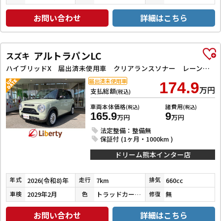
お問い合わせ
詳細はこちら
アルトラパンLC
スズキ
ハイブリッドX 届出済未使用車 クリアランスソナー レーンアシスト 衝突被害軽減システム オートライト LEDヘッドランプ スマートキー アイドリングストップ 電動格納ミラー ベンチシート CVT 盗難防止システム
届出済未使用車
174.9
万円
支払総額
(税込)
車両本体価格
諸費用
(税込)
(税込)
165.9
9
万円
万円
法定整備：整備無
保証付 (1ヶ月・1000km )
ドリーム熊本インター店
2026(令和8)年
7km
660cc
年式
走行
排気
2029年2月
トラッドカーキメタリック／アーバンブラウンパールメタリック
無
車検
色
修復
お問い合わせ
詳細はこちら