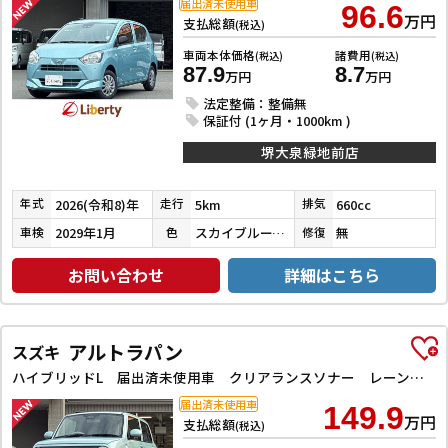
届出済未使用車
96.6
万円
支払総額
(税込)
車両本体価格
諸費用
(税込)
(税込)
87.9
8.7
万円
万円
法定整備：整備無
保証付 (1ヶ月・1000km )
堺大泉緑地前店
2026(令和8)年
5km
660cc
年式
走行
排気
2029年1月
スカイブルーメタリック
無
車検
色
修復
お問い合わせ
詳細はこちら
アルトラパン
スズキ
ハイブリッドL 届出済未使用車 クリアランスソナー レーンアシスト 衝突被害軽減システム オートライト LEDヘッドランプ スマートキー アイドリングストップ 電動格納ミラー シートヒーター ベンチシート CVT
届出済未使用車
149.9
万円
支払総額
(税込)