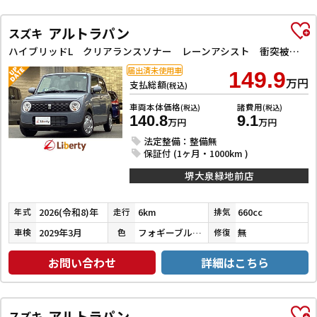
アルトラパン
スズキ
ハイブリッドL クリアランスソナー レーンアシスト 衝突被害軽減システム オートライト LEDヘッドランプ スマートキー アイドリングストップ 電動格納ミラー シートヒーター ベンチシート CVT 盗難防止システム
届出済未使用車
149.9
万円
支払総額
(税込)
車両本体価格
諸費用
(税込)
(税込)
140.8
9.1
万円
万円
法定整備：整備無
保証付 (1ヶ月・1000km )
堺大泉緑地前店
2026(令和8)年
6km
660cc
年式
走行
排気
2029年3月
フォギーブルーパールメタリック
無
車検
色
修復
お問い合わせ
詳細はこちら
アルトラパン
スズキ