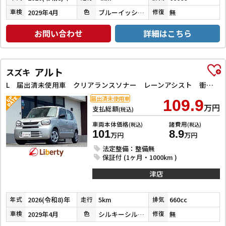
2029年4月
ブルーイッシュブラックパール３
無
車検
色
修復
お問い合わせ
詳細はこちら
アルト
スズキ
L 届出済未使用車 クリアランスソナー レーンアシスト 衝突被害軽減システム オートライト キーレスエントリー アイドリングストップ 電動格納ミラー シートヒーター CVT 盗難防止システム ABS
届出済未使用車
109.9
万円
支払総額
(税込)
車両本体価格
諸費用
(税込)
(税込)
101
8.9
万円
万円
法定整備：整備無
保証付 (1ヶ月・1000km )
津店
2026(令和8)年
5km
660cc
年式
走行
排気
2029年4月
シルキーシルバーメタリック
無
車検
色
修復