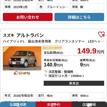
2029年2月
ブルーイッシュブラックパール３
無
車検
色
修復
お問い合わせ
詳細はこちら
アルトラパン
スズキ
ハイブリッドL 届出済未使用車 クリアランスソナー LEDヘッドライト レーンアシスト 衝突被害軽減システム オートライト スマートキー アイドリングストップ 電動格納ミラー シートヒーター ベンチシート CVT
届出済未使用車
149.9
万円
支払総額
(税込)
車両本体価格
諸費用
(税込)
(税込)
140.9
9
万円
万円
法定整備：整備無
保証付 (1ヶ月・1000km )
栗東店
2026(令和8)年
4km
660cc
年式
走行
排気
2029年1月
ルーセントベージュ
無
車検
色
修復
在庫車検索
来店予約
店舗情報