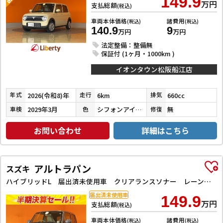
149.9
万円
支払総額
(税込)
車両本体価格
諸費用
(税込)
(税込)
140.9
9
万円
万円
法定整備：整備無
保証付 (1ヶ月・1000km )
イオンタウン松阪船江店
2026(令和8)年
6km
660cc
年式
走行
排気
2029年3月
シフォンアイボリーメタリック
無
車検
色
修復
お問い合わせ
詳細はこちら
アルトラパン
スズキ
ハイブリッドL 届出済未使用車 クリアランスソナー レーンアシスト 衝突被害軽減システム オートライト LEDヘッドランプ スマートキー アイドリングストップ 電動格納ミラー シートヒーター ベンチシート CVT
届出済未使用車
149.9
万円
支払総額
(税込)
車両本体価格
諸費用
(税込)
(税込)