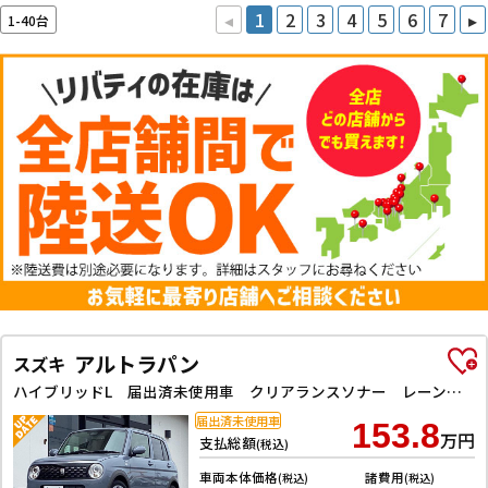
◂
1
2
3
4
5
6
7
▸
1-40台
アルトラパン
スズキ
ハイブリッドL 届出済未使用車 クリアランスソナー レーンアシスト 衝突被害軽減システム オートライト LEDヘッドランプ スマートキー アイドリングストップ 電動格納ミラー シートヒーター ベンチシート CVT
届出済未使用車
153.8
万円
支払総額
(税込)
車両本体価格
諸費用
(税込)
(税込)