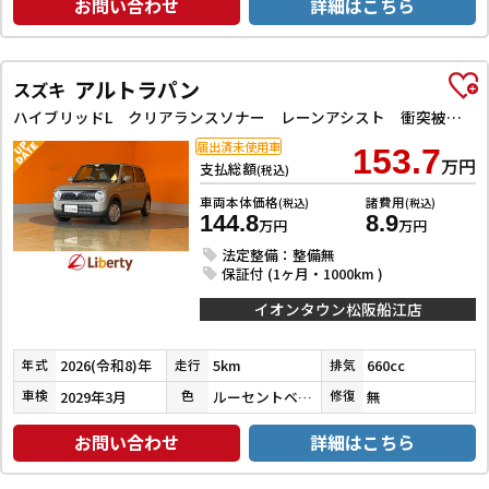
お問い合わせ
詳細はこちら
アルトラパン
スズキ
ハイブリッドL クリアランスソナー レーンアシスト 衝突被害軽減システム オートライト スマートキー アイドリングストップ 電動格納ミラー シートヒーター ベンチシート CVT ESC エアコン パワーウィンドウ
届出済未使用車
153.7
万円
支払総額
(税込)
車両本体価格
諸費用
(税込)
(税込)
144.8
8.9
万円
万円
法定整備：整備無
保証付 (1ヶ月・1000km )
イオンタウン松阪船江店
2026(令和8)年
5km
660cc
年式
走行
排気
2029年3月
ルーセントベージュパールメタリック
無
車検
色
修復
お問い合わせ
詳細はこちら