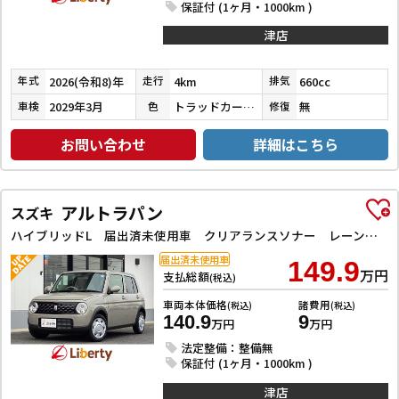
保証付 (1ヶ月・1000km )
津店
2026(令和8)年
4km
660cc
年式
走行
排気
2029年3月
トラッドカーキメタリック
無
車検
色
修復
お問い合わせ
詳細はこちら
アルトラパン
スズキ
ハイブリッドL 届出済未使用車 クリアランスソナー レーンアシスト 衝突被害軽減システム LEDヘッドランプ スマートキー アイドリングストップ 電動格納ミラー シートヒーター ベンチシート CVT 盗難防止システム
届出済未使用車
149.9
万円
支払総額
(税込)
車両本体価格
諸費用
(税込)
(税込)
140.9
9
万円
万円
法定整備：整備無
保証付 (1ヶ月・1000km )
津店