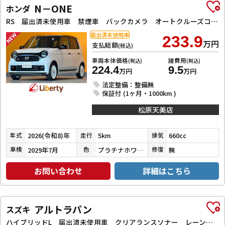
N－ONE
ホンダ
RS 届出済未使用車 禁煙車 バックカメラ オートクルーズコントロール オートライト スマートキー アイドリングストップ 電動格納ミラー シートヒーター MT ABS ESC アルミホイール エアコン
届出済未使用車
233.9
万円
支払総額
(税込)
車両本体価格
諸費用
(税込)
(税込)
224.4
9.5
万円
万円
法定整備：整備無
保証付 (1ヶ月・1000km )
松原天美店
2026(令和8)年
5km
660cc
年式
走行
排気
2029年7月
プラチナホワイトパール
無
車検
色
修復
お問い合わせ
詳細はこちら
アルトラパン
スズキ
ハイブリッドL 届出済未使用車 クリアランスソナー レーンアシスト 衝突被害軽減システム オートライト LEDヘッドランプ スマートキー アイドリングストップ 電動格納ミラー シートヒーター ベンチシート CVT