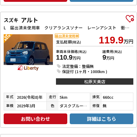
アルト
スズキ
L 届出済未使用車 クリアランスソナー レーンアシスト 衝突被害軽減システム アイドリングストップ 電動格納ミラー シートヒーター CVT 盗難防止システム ABS ESC 衝突安全ボディ エアコン
届出済未使用車
119.9
万円
支払総額
(税込)
車両本体価格
諸費用
(税込)
(税込)
110.9
9
万円
万円
法定整備：整備無
保証付 (1ヶ月・1000km )
松原天美店
2026(令和8)年
5km
660cc
年式
走行
排気
2029年3月
ダスクブルーメタリック
無
車検
色
修復
お問い合わせ
詳細はこちら