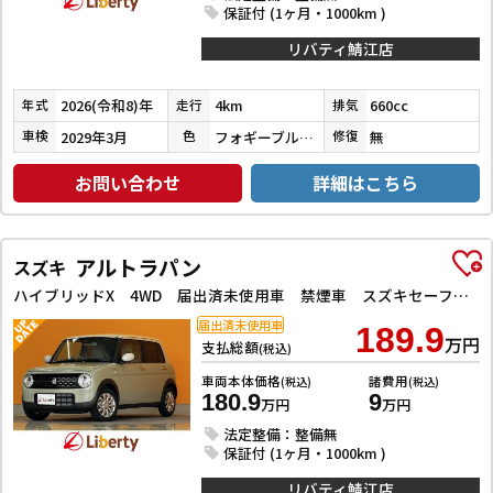
保証付 (1ヶ月・1000km )
リバティ鯖江店
2026(令和8)年
4km
660cc
年式
走行
排気
2029年3月
フォギーブルーパールメタリック
無
車検
色
修復
お問い合わせ
詳細はこちら
アルトラパン
スズキ
ハイブリッドX 4WD 届出済未使用車 禁煙車 スズキセーフティサポート LEDヘッドライト 全方位カメラ 革巻きステアリング スマートキー プッシュスタート アイドリングストップ 障害物センサー 前席シートヒーター
届出済未使用車
189.9
万円
支払総額
(税込)
車両本体価格
諸費用
(税込)
(税込)
180.9
9
万円
万円
法定整備：整備無
保証付 (1ヶ月・1000km )
リバティ鯖江店