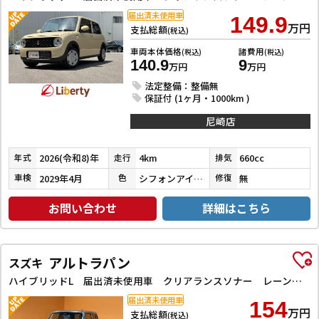
届出済未使用車
149.9
万円
支払総額
(税込)
車両本体価格
諸費用
(税込)
(税込)
140.9
9
万円
万円
法定整備：整備無
保証付 (1ヶ月・1000km )
尼崎店
2026(令和8)年
4km
660cc
年式
走行
排気
2029年4月
シフォンアイボリーメタリック
無
車検
色
修復
お問い合わせ
詳細はこちら
アルトラパン
スズキ
ハイブリッドL 届出済未使用車 クリアランスソナー レーンアシスト 衝突被害軽減システム オートライト LEDヘッドランプ スマートキー アイドリングストップ 電動格納ミラー シートヒーター ベンチシート CVT
届出済未使用車
154
万円
支払総額
(税込)