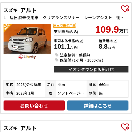
アルト
スズキ
L 届出済未使用車 クリアランスソナー レーンアシスト 衝突被害軽減システム オートライト キーレスエントリー アイドリングストップ 電動格納ミラー シートヒーター CVT 盗難防止システム ABS
届出済未使用車
109.9
万円
支払総額
(税込)
車両本体価格
諸費用
(税込)
(税込)
101.1
8.8
万円
万円
法定整備：整備無
保証付 (1ヶ月・1000km )
イオンタウン松阪船江店
2026(令和8)年
4km
660cc
年式
走行
排気
2029年1月
ソフトベージュメタリック
無
車検
色
修復
お問い合わせ
詳細はこちら
アルト
スズキ