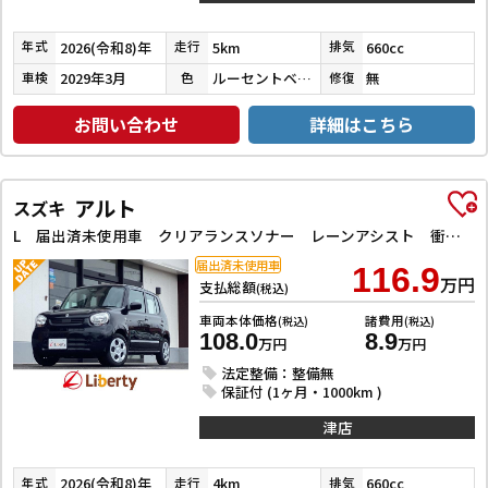
2026(令和8)年
5km
660cc
年式
走行
排気
2029年3月
ルーセントベージュパールメタリック
無
車検
色
修復
お問い合わせ
詳細はこちら
アルト
スズキ
L 届出済未使用車 クリアランスソナー レーンアシスト 衝突被害軽減システム キーレスエントリー アイドリングストップ 電動格納ミラー シートヒーター 盗難防止システム ABS ESC 衝突安全ボディ
届出済未使用車
116.9
万円
支払総額
(税込)
車両本体価格
諸費用
(税込)
(税込)
108.0
8.9
万円
万円
法定整備：整備無
保証付 (1ヶ月・1000km )
津店
2026(令和8)年
4km
660cc
年式
走行
排気