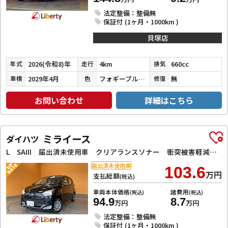
法定整備：整備無
保証付 (1ヶ月・1000km )
貝塚店
2026(令和8)年
4km
660cc
年式
走行
排気
2029年4月
フォギーブルーパールメタリック
無
車検
色
修復
お問い合わせ
詳細はこちら
ミライース
ダイハツ
L SAIII 届出済未使用車 クリアランスソナー 衝突被害軽減システム オートマチックハイビーム オートライト アイドリングストップ CVT 盗難防止システム ABS ESC 衝突安全ボディ エアコン
届出済未使用車
103.6
万円
支払総額
(税込)
車両本体価格
諸費用
(税込)
(税込)
94.9
8.7
万円
万円
法定整備：整備無
保証付 (1ヶ月・1000km )