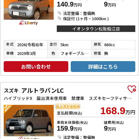
140.9
9
万円
万円
法定整備：整備無
保証付 (1ヶ月・1000km )
イオンタウン松阪船江店
2026(令和8)年
5km
660cc
年式
走行
排気
2029年3月
フォギーブルーパールメタリック
無
車検
色
修復
お問い合わせ
詳細はこちら
アルトラパンLC
スズキ
ハイブリッドX 届出済未使用車 禁煙車 スズキセーフティサポート LEDヘッドライト 革巻きステアリング スマートキー プッシュスタート アイドリングストップ 障害物センサー 前席シートヒーター オートエアコン
届出済未使用車
168.9
万円
支払総額
(税込)
車両本体価格
諸費用
(税込)
(税込)
159.9
9
万円
万円
法定整備：整備無