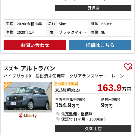
貝塚店
2026(令和8)年
5km
660cc
年式
走行
排気
2029年1月
ブラックマイカメタリック
無
車検
色
修復
お問い合わせ
詳細はこちら
アルトラパン
スズキ
ハイブリッドX 届出済未使用車 クリアランスソナー レーンアシスト 衝突被害軽減システム オートライト LEDヘッドランプ スマートキー アイドリングストップ 電動格納ミラー シートヒーター 盗難防止システム
届出済未使用車
163.9
万円
支払総額
(税込)
車両本体価格
諸費用
(税込)
(税込)
154.9
9
万円
万円
法定整備：整備無
保証付 (1ヶ月・1000km )
久御山店