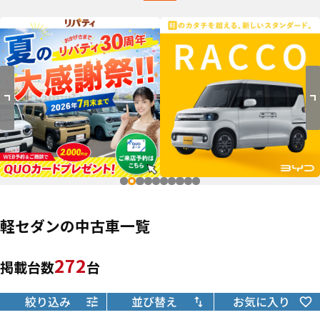
軽セダンの中古車一覧
272
掲載台数
台
絞り込み
並び替え
お気に入り