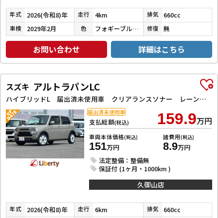
2026(令和8)年
4km
660cc
年式
走行
排気
2029年2月
フォギーブルーパールメタリック／ソフトベージュメタリック
無
車検
色
修復
お問い合わせ
詳細はこちら
アルトラパンLC
スズキ
ハイブリッドL 届出済未使用車 クリアランスソナー レーンアシスト 衝突被害軽減システム オートライト LEDヘッドランプ スマートキー アイドリングストップ 電動格納ミラー シートヒーター ベンチシート CVT
届出済未使用車
159.9
万円
支払総額
(税込)
車両本体価格
諸費用
(税込)
(税込)
151
8.9
万円
万円
法定整備：整備無
保証付 (1ヶ月・1000km )
久御山店
2026(令和8)年
6km
660cc
年式
走行
排気