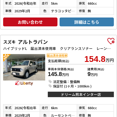
2026(令和8)年
5km
660cc
年式
走行
排気
2029年2月
テラコッタピンクメタリック／ソフトベージュメタリック
無
車検
色
修復
お問い合わせ
詳細はこちら
アルトラパン
スズキ
ハイブリッドL 届出済未使用車 クリアランスソナー レーンアシスト 衝突被害軽減システム オートライト LEDヘッドランプ スマートキー アイドリングストップ 電動格納ミラー シートヒーター ベンチシート CVT
届出済未使用車
154.8
万円
支払総額
(税込)
車両本体価格
諸費用
(税込)
(税込)
145.8
9
万円
万円
法定整備：整備無
保証付 (1ヶ月・1000km )
ドリーム熊本インター店
2026(令和8)年
6km
660cc
年式
走行
排気
2029年2月
ルーセントベージュパールメタリック
無
車検
色
修復