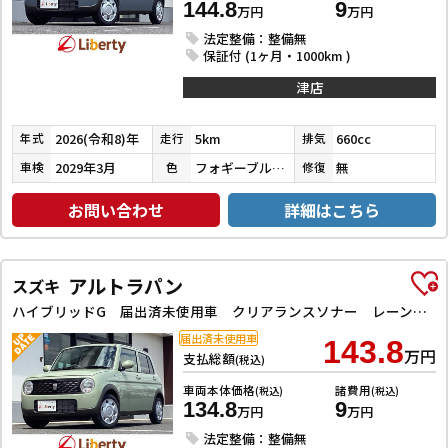
144.8
9
万円
万円
法定整備：整備無
保証付 (1ヶ月・1000km )
津店
2026(令和8)年
5km
660cc
年式
走行
排気
2029年3月
フォギーブルーパールメタリック
無
車検
色
修復
お問い合わせ
詳細はこちら
アルトラパン
スズキ
ハイブリッドG 届出済未使用車 クリアランスソナー レーンアシスト 衝突被害軽減システム スマートキー アイドリングストップ 電動格納ミラー シートヒーター ベンチシート CVT 盗難防止システム ABS ESC
届出済未使用車
143.8
万円
支払総額
(税込)
車両本体価格
諸費用
(税込)
(税込)
134.8
9
万円
万円
法定整備：整備無