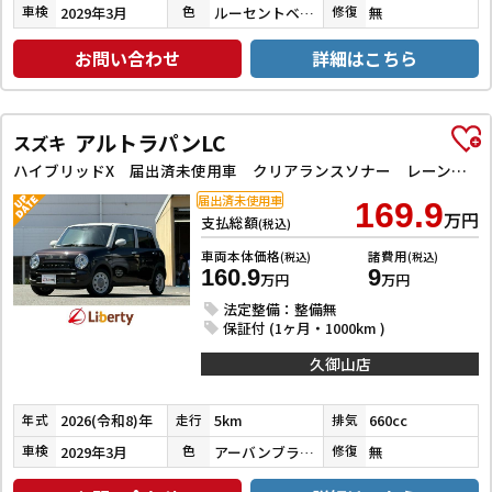
2029年3月
ルーセントベージュパールメタリック
無
車検
色
修復
お問い合わせ
詳細はこちら
アルトラパンLC
スズキ
ハイブリッドX 届出済未使用車 クリアランスソナー レーンアシスト 衝突被害軽減システム オートライト LEDヘッドランプ スマートキー アイドリングストップ 電動格納ミラー シートヒーター ベンチシート CVT
届出済未使用車
169.9
万円
支払総額
(税込)
車両本体価格
諸費用
(税込)
(税込)
160.9
9
万円
万円
法定整備：整備無
保証付 (1ヶ月・1000km )
久御山店
2026(令和8)年
5km
660cc
年式
走行
排気
2029年3月
アーバンブラウンパールメタリック／ソフトベージュメタリック
無
車検
色
修復