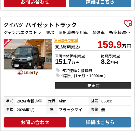
お問い合わせ
詳細はこちら
ハイゼットトラック
ダイハツ
ジャンボエクストラ 4WD 届出済未使用車 禁煙車 衝突軽減B LEDヘッドライト フォグライト スマートキー プッシュスタート アイドリングストップ 障害物センサー
届出済未使用車
159.9
万円
支払総額
(税込)
車両本体価格
諸費用
(税込)
(税込)
151.7
8.2
万円
万円
法定整備：整備無
保証付 (1ヶ月・1000km )
栗東店
2026(令和8)年
6km
660cc
年式
走行
排気
2028年1月
ブラックマイカメタリック
無
車検
色
修復
お問い合わせ
詳細はこちら