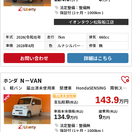
法定整備：整備無
保証付 (1ヶ月・1000km )
イオンタウン松阪船江店
2026(令和8)年
7km
660cc
年式
走行
排気
2028年6月
ルナシルバーメタリック
無
車検
色
修復
お問い合わせ
詳細はこちら
N－VAN
ホンダ
L 軽バン 届出済未使用車 禁煙車 HondaSENSING 両側スライドドア アダプティブクルーズコントロール 障害物センサー オートエアコン ステアリングスイッチンドウ
届出済未使用車
143.9
万円
支払総額
(税込)
車両本体価格
諸費用
(税込)
(税込)
134.9
9
万円
万円
法定整備：整備無
保証付 (1ヶ月・1000km )