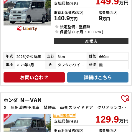
149.9
万円
支払総額
(税込)
車両本体価格
諸費用
(税込)
(税込)
140.9
9
万円
万円
法定整備：整備無
保証付 (1ヶ月・1000km )
彦根店
2026(令和8)年
8km
660cc
年式
走行
排気
2028年4月
タフタホワイトⅢ
無
車検
色
修復
お問い合わせ
詳細はこちら
N－VAN
ホンダ
G 届出済未使用車 禁煙車 両側スライドドア クリアランスソナー オートクルーズコントロール レーンアシスト 衝突被害軽減システム アイドリングストップ CVT ABS ESC エアコン
届出済未使用車
129.9
万円
支払総額
(税込)
車両本体価格
諸費用
(税込)
(税込)