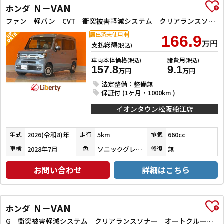
N－VAN
ホンダ
ファン 軽バン CVT 衝突被害軽減システム クリアランスソナー オートクルーズコントロール レーンアシスト バックカメラ 両側スライドドア スマートキー アイドリングストップ 電動格納ミラー オートライト
届出済未使用車
166.9
万円
支払総額
(税込)
車両本体価格
諸費用
(税込)
(税込)
157.8
9.1
万円
万円
法定整備：整備無
保証付 (1ヶ月・1000km )
イオンタウン松阪船江店
2026(令和8)年
5km
660cc
年式
走行
排気
2028年7月
ソニックグレーパール
無
車検
色
修復
お問い合わせ
詳細はこちら
N－VAN
ホンダ
G 衝突被害軽減システム クリアランスソナー オートクルーズコントロール レーンアシスト 両側スライドドア アイドリングストップ オートライト ESC エアコン パワーウィンドウ