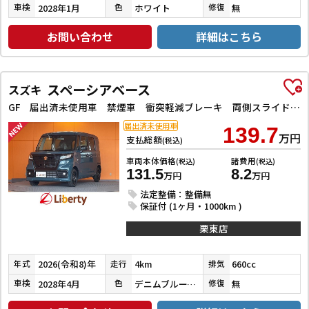
2028年1月
ホワイト
無
車検
色
修復
お問い合わせ
詳細はこちら
スペーシアベース
スズキ
GF 届出済未使用車 禁煙車 衝突軽減ブレーキ 両側スライドドア クリアランスソナー レーンアシスト 衝突被害軽減システム オートライト スマートキー アイドリングストップ 電動格納ミラー シートヒーター
届出済未使用車
139.7
万円
支払総額
(税込)
車両本体価格
諸費用
(税込)
(税込)
131.5
8.2
万円
万円
法定整備：整備無
保証付 (1ヶ月・1000km )
栗東店
2026(令和8)年
4km
660cc
年式
走行
排気
2028年4月
デニムブルーメタリック
無
車検
色
修復