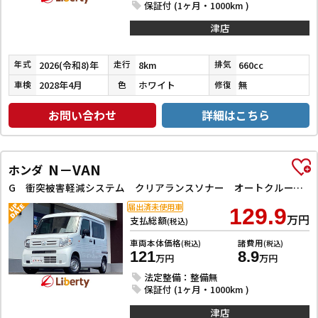
保証付 (1ヶ月・1000km )
津店
2026(令和8)年
8km
660cc
年式
走行
排気
2028年4月
ホワイト
無
車検
色
修復
お問い合わせ
詳細はこちら
N－VAN
ホンダ
G 衝突被害軽減システム クリアランスソナー オートクルーズコントロール レーンアシスト 両側スライドドア キーレスエントリー アイドリングストップ オートライト ESC エアコン
届出済未使用車
129.9
万円
支払総額
(税込)
車両本体価格
諸費用
(税込)
(税込)
121
8.9
万円
万円
法定整備：整備無
保証付 (1ヶ月・1000km )
津店