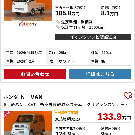
車両本体価格
諸費用
(税込)
(税込)
105.8
8.1
万円
万円
法定整備：整備無
保証付 (1ヶ月・1000km )
イオンタウン松阪船江店
2026(令和8)年
29km
660cc
年式
走行
排気
2028年2月
ホワイト
無
車検
色
修復
お問い合わせ
詳細はこちら
N－VAN
ホンダ
G 軽バン CVT 衝突被害軽減システム クリアランスソナー レーンアシスト 両側スライドドア オートライト ESC エアコン パワーウィンドウ 運転席エアバッグ 助手席エアバッグ
届出済未使用車
133.9
万円
支払総額
(税込)
車両本体価格
諸費用
(税込)
(税込)
124.9
9
万円
万円