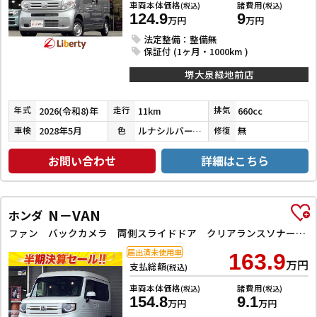
車両本体価格
諸費用
(税込)
(税込)
124.9
9
万円
万円
法定整備：整備無
保証付 (1ヶ月・1000km )
堺大泉緑地前店
2026(令和8)年
11km
660cc
年式
走行
排気
2028年5月
ルナシルバーメタリック
無
車検
色
修復
お問い合わせ
詳細はこちら
N－VAN
ホンダ
ファン バックカメラ 両側スライドドア クリアランスソナー オートクルーズコントロール レーンアシスト 衝突被害軽減システム オートライト スマートキー アイドリングストップ 電動格納ミラー CVT ABS
届出済未使用車
163.9
万円
支払総額
(税込)
車両本体価格
諸費用
(税込)
(税込)
154.8
9.1
万円
万円