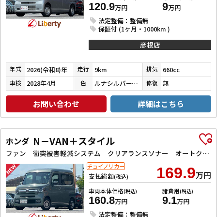
120.9
9
万円
万円
法定整備：整備無
保証付 (1ヶ月・1000km )
彦根店
2026(令和8)年
9km
660cc
年式
走行
排気
2028年4月
ルナシルバーメタリック
無
車検
色
修復
お問い合わせ
詳細はこちら
N－VAN＋スタイル
ホンダ
ファン 衝突被害軽減システム クリアランスソナー オートクルーズコントロール レーンアシスト バックカメラ 両側スライドドア スマートキー アイドリングストップ 電動格納ミラー オートライト
チョイノリカー
169.9
万円
支払総額
(税込)
車両本体価格
諸費用
(税込)
(税込)
160.8
9.1
万円
万円
法定整備：整備無