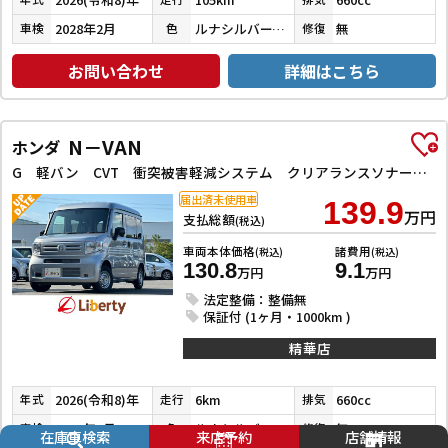
2028年2月
ルナシルバーメタリック
無
車検
色
修復
お問い合わせ
詳細はこちら
N－VAN
ホンダ
G 軽バン CVT 衝突被害軽減システム クリアランスソナー オートクルーズコントロール レーンアシスト 両側スライドドア アイドリングストップ オートライト ESC エアコン パワーステアリング
届出済未使用車
139.9
万円
支払総額
(税込)
車両本体価格
諸費用
(税込)
(税込)
130.8
9.1
万円
万円
法定整備：整備無
保証付 (1ヶ月・1000km )
精華店
2026(令和8)年
6km
660cc
年式
走行
排気
2028年6月
ルナシルバーメタリック
無
車検
色
修復
在庫車検索
来店予約
店舗情報