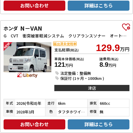
お問い合わせ
詳細はこちら
N－VAN
ホンダ
G CVT 衝突被害軽減システム クリアランスソナー オートクルーズコントロール レーンアシスト 両側スライドドア アイドリングストップ オートライト ESC エアコン パワーウィンドウ
届出済未使用車
129.9
万円
支払総額
(税込)
車両本体価格
諸費用
(税込)
(税込)
121
8.9
万円
万円
法定整備：整備無
保証付 (1ヶ月・1000km )
津店
2026(令和8)年
6km
660cc
年式
走行
排気
2028年3月
タフタホワイトⅢ
無
車検
色
修復
お問い合わせ
詳細はこちら