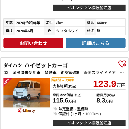
イオンタウン松阪船江店
2026(令和8)年
8km
660cc
年式
走行
排気
2028年6月
タフタホワイトⅢ
無
車検
色
修復
お問い合わせ
詳細はこちら
ハイゼットカーゴ
ダイハツ
DX 届出済未使用車 禁煙車 衝突軽減B 両側スライドドア アイドリングストップ 障害物センサー ヘッドライトレベライザー
届出済未使用車
123.9
万円
支払総額
(税込)
車両本体価格
諸費用
(税込)
(税込)
115.6
8.3
万円
万円
法定整備：整備無
保証付 (1ヶ月・1000km )
イオンタウン松阪船江店