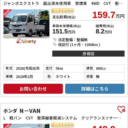
ジャンボエクストラ 届出済未使用車 禁煙車 4WD CVT 衝突被害軽減システム クリアランスソナー スマートキー アイドリングストップ 電動格納ミラー ESC エアコン パワーステアリング パワーウィンドウ
届出済未使用車
159.7
万円
支払総額
(税込)
車両本体価格
諸費用
(税込)
(税込)
151.5
8.2
万円
万円
法定整備：整備無
保証付 (1ヶ月・1000km )
彦根店
2026(令和8)年
5km
660cc
年式
走行
排気
2028年2月
ホワイト
無
車検
色
修復
お問い合わせ
詳細はこちら
N－VAN
ホンダ
L 軽バン CVT 衝突被害軽減システム クリアランスソナー オートクルーズコントロール レーンアシスト バックカメラ 両側スライドドア アイドリングストップ 電動格納ミラー オートライト ESC
届出済未使用車