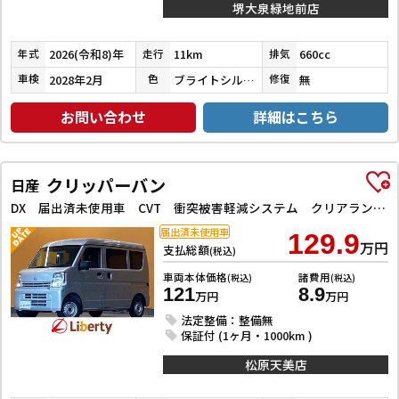
堺大泉緑地前店
2026(令和8)年
11km
660cc
年式
走行
排気
2028年2月
ブライトシルバーメタリック
無
車検
色
修復
お問い合わせ
詳細はこちら
クリッパーバン
日産
DX 届出済未使用車 CVT 衝突被害軽減システム クリアランスソナー 両側スライドドア アイドリングストップ オートライト ESC エアコン パワーウィンドウ
届出済未使用車
129.9
万円
支払総額
(税込)
車両本体価格
諸費用
(税込)
(税込)
121
8.9
万円
万円
法定整備：整備無
保証付 (1ヶ月・1000km )
松原天美店