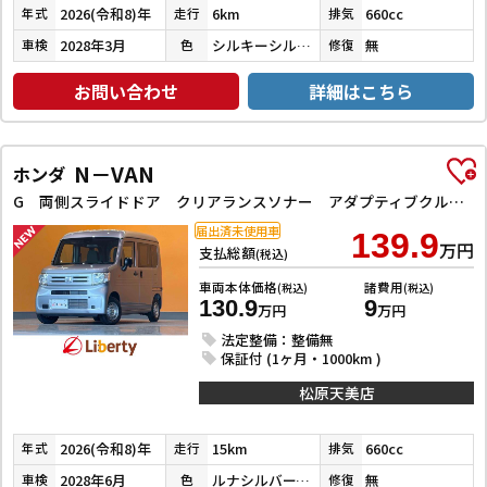
2026(令和8)年
6km
660cc
年式
走行
排気
2028年3月
シルキーシルバーメタリック
無
車検
色
修復
お問い合わせ
詳細はこちら
N－VAN
ホンダ
G 両側スライドドア クリアランスソナー アダプティブクルーズコントロール レーンアシスト 衝突被害軽減システム アイドリングストップ CVT ESC エアコン パワーウィンドウ 運転席エアバッグ
届出済未使用車
139.9
万円
支払総額
(税込)
車両本体価格
諸費用
(税込)
(税込)
130.9
9
万円
万円
法定整備：整備無
保証付 (1ヶ月・1000km )
松原天美店
2026(令和8)年
15km
660cc
年式
走行
排気
2028年6月
ルナシルバーメタリック
無
車検
色
修復