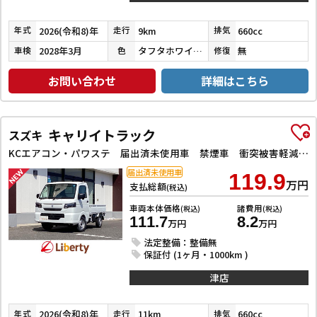
2026(令和8)年
9km
660cc
年式
走行
排気
2028年3月
タフタホワイトⅢ
無
車検
色
修復
お問い合わせ
詳細はこちら
キャリイトラック
スズキ
KCエアコン・パワステ 届出済未使用車 禁煙車 衝突被害軽減システム クリアランスソナー レーンアシスト アイドリングストップ オートライト ESC エアコン パワーウィンドウ 運転席エアバッグ 助手席エアバッグ
届出済未使用車
119.9
万円
支払総額
(税込)
車両本体価格
諸費用
(税込)
(税込)
111.7
8.2
万円
万円
法定整備：整備無
保証付 (1ヶ月・1000km )
津店
2026(令和8)年
11km
660cc
年式
走行
排気