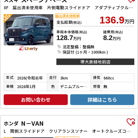
XF 届出済未使用車 片側電動スライドドア アダプティブクルーズコントロール クリアランスソナー レーンアシスト 衝突被害軽減システム オートライト スマートキー アイドリングストップ シートヒーター
届出済未使用車
136.9
万円
支払総額
(税込)
車両本体価格
諸費用
(税込)
(税込)
128.7
8.2
万円
万円
法定整備：整備無
保証付 (1ヶ月・1000km )
堺大泉緑地前店
2026(令和8)年
3km
660cc
年式
走行
排気
2028年1月
デニムブルーメタリック
無
車検
色
修復
お問い合わせ
詳細はこちら
N－VAN
ホンダ
L 両側スライドドア クリアランスソナー オートクルーズコントロール レーンアシスト 衝突被害軽減システム オートライト キーレスエントリー アイドリングストップ 電動格納ミラー CVT