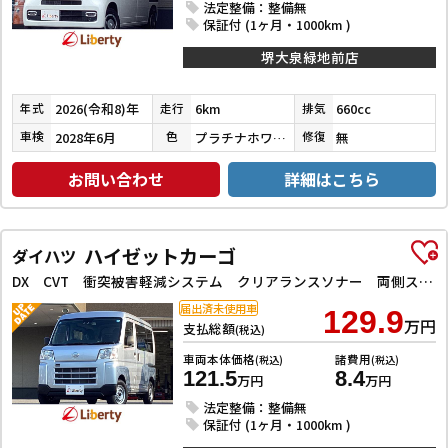
法定整備：整備無
保証付 (1ヶ月・1000km )
堺大泉緑地前店
2026(令和8)年
6km
660cc
年式
走行
排気
2028年6月
プラチナホワイトパール
無
車検
色
修復
お問い合わせ
詳細はこちら
ハイゼットカーゴ
ダイハツ
DX CVT 衝突被害軽減システム クリアランスソナー 両側スライドドア キーレスエントリー アイドリングストップ オートライト ABS ESC エアコン パワーステアリング パワーウィンドウ
届出済未使用車
129.9
万円
支払総額
(税込)
車両本体価格
諸費用
(税込)
(税込)
121.5
8.4
万円
万円
法定整備：整備無
保証付 (1ヶ月・1000km )