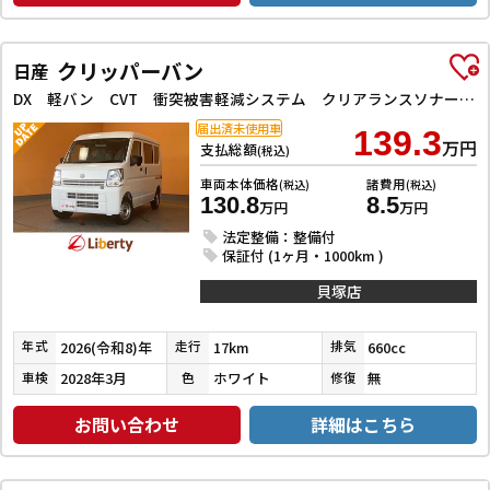
クリッパーバン
日産
DX 軽バン CVT 衝突被害軽減システム クリアランスソナー レーンアシスト 両側スライドドア アイドリングストップ オートライト ESC エアコン パワーウィンドウ 運転席エアバッグ 助手席エアバッグ
届出済未使用車
139.3
万円
支払総額
(税込)
車両本体価格
諸費用
(税込)
(税込)
130.8
8.5
万円
万円
法定整備：整備付
保証付 (1ヶ月・1000km )
貝塚店
2026(令和8)年
17km
660cc
年式
走行
排気
2028年3月
ホワイト
無
車検
色
修復
お問い合わせ
詳細はこちら