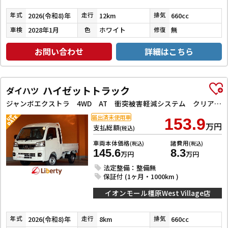
2026(令和8)年
12km
660cc
年式
走行
排気
2028年1月
ホワイト
無
車検
色
修復
お問い合わせ
詳細はこちら
ハイゼットトラック
ダイハツ
ジャンボエクストラ 4WD AT 衝突被害軽減システム クリアランスソナー スマートキー アイドリングストップ 電動格納ミラー オートライト ESC エアコン パワーウィンドウ 運転席エアバッグ
届出済未使用車
153.9
万円
支払総額
(税込)
車両本体価格
諸費用
(税込)
(税込)
145.6
8.3
万円
万円
法定整備：整備無
保証付 (1ヶ月・1000km )
イオンモール橿原West Village店
2026(令和8)年
8km
660cc
年式
走行
排気