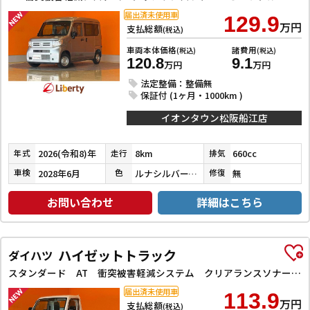
届出済未使用車
129.9
万円
支払総額
(税込)
車両本体価格
諸費用
(税込)
(税込)
120.8
9.1
万円
万円
法定整備：整備無
保証付 (1ヶ月・1000km )
イオンタウン松阪船江店
2026(令和8)年
8km
660cc
年式
走行
排気
2028年6月
ルナシルバーメタリック
無
車検
色
修復
お問い合わせ
詳細はこちら
ハイゼットトラック
ダイハツ
スタンダード AT 衝突被害軽減システム クリアランスソナー スマートキー アイドリングストップ 電動格納ミラー オートライト ESC エアコン パワーステアリング パワーウィンドウ 運転席エアバッグ
届出済未使用車
113.9
万円
支払総額
(税込)