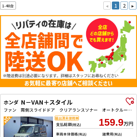
◂
1
2
▸
1-40台
N－VAN＋スタイル
ホンダ
ファン 両側スライドドア クリアランスソナー オートクルーズコントロール レーンアシスト 衝突被害軽減システム スマートキー アイドリングストップ 電動格納ミラー CVT ESC エアコン
届出済未使用車
159.9
万円
支払総額
(税込)
車両本体価格
諸費用
(税込)
(税込)