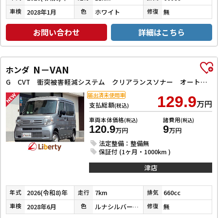
2028年1月
ホワイト
無
車検
色
修復
お問い合わせ
詳細はこちら
N－VAN
ホンダ
G CVT 衝突被害軽減システム クリアランスソナー オートクルーズコントロール レーンアシスト 両側スライドドア アイドリングストップ オートライト ESC エアコン パワーウィンドウ
届出済未使用車
129.9
万円
支払総額
(税込)
車両本体価格
諸費用
(税込)
(税込)
120.9
9
万円
万円
法定整備：整備無
保証付 (1ヶ月・1000km )
津店
2026(令和8)年
7km
660cc
年式
走行
排気
2028年6月
ルナシルバーメタリック
無
車検
色
修復