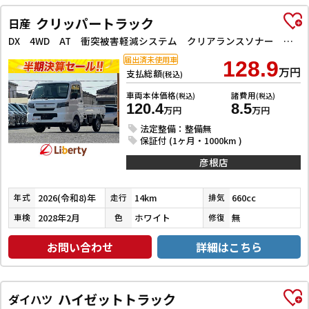
クリッパートラック
日産
DX 4WD AT 衝突被害軽減システム クリアランスソナー レーンアシスト キーレスエントリー アイドリングストップ オートライト ESC エアコン パワーウィンドウ 運転席エアバッグ
届出済未使用車
128.9
万円
支払総額
(税込)
車両本体価格
諸費用
(税込)
(税込)
120.4
8.5
万円
万円
法定整備：整備無
保証付 (1ヶ月・1000km )
彦根店
2026(令和8)年
14km
660cc
年式
走行
排気
2028年2月
ホワイト
無
車検
色
修復
お問い合わせ
詳細はこちら
ハイゼットトラック
ダイハツ