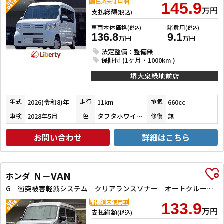
届出済未使用車
145.9
万円
支払総額
(税込)
車両本体価格
諸費用
(税込)
(税込)
136.8
9.1
万円
万円
法定整備：整備無
保証付 (1ヶ月・1000km )
堺大泉緑地前店
2026(令和8)年
11km
660cc
年式
走行
排気
2028年5月
タフタホワイトⅢ
無
車検
色
修復
お問い合わせ
詳細はこちら
N－VAN
ホンダ
G 衝突被害軽減システム クリアランスソナー オートクルーズコントロール レーンアシスト 両側スライドドア アイドリングストップ オートライト ESC エアコン パワーウィンドウ
届出済未使用車
133.9
万円
支払総額
(税込)