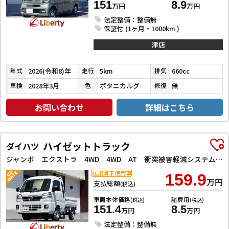
151
8.9
万円
万円
法定整備：整備無
保証付 (1ヶ月・1000km )
津店
2026(令和8)年
5km
660cc
年式
走行
排気
2028年3月
ボタニカルグリーンパール
無
車検
色
修復
お問い合わせ
詳細はこちら
ハイゼットトラック
ダイハツ
ジャンボ エクストラ 4WD 4WD AT 衝突被害軽減システム クリアランスソナー スマートキー アイドリングストップ オートライト ESC エアコン パワーステアリング パワーウィンドウ
届出済未使用車
159.9
万円
支払総額
(税込)
車両本体価格
諸費用
(税込)
(税込)
151.4
8.5
万円
万円
法定整備：整備無