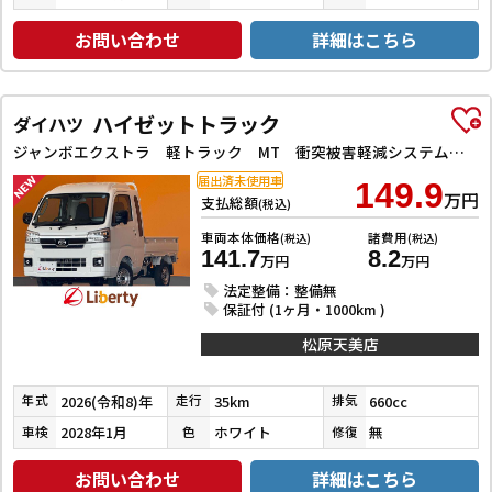
お問い合わせ
詳細はこちら
ハイゼットトラック
ダイハツ
ジャンボエクストラ 軽トラック MT 衝突被害軽減システム クリアランスソナー スマートキー アイドリングストップ 電動格納ミラー オートライト ESC エアコン パワーステアリング パワーウィンドウ 運転席エアバッグ
届出済未使用車
149.9
万円
支払総額
(税込)
車両本体価格
諸費用
(税込)
(税込)
141.7
8.2
万円
万円
法定整備：整備無
保証付 (1ヶ月・1000km )
松原天美店
2026(令和8)年
35km
660cc
年式
走行
排気
2028年1月
ホワイト
無
車検
色
修復
お問い合わせ
詳細はこちら