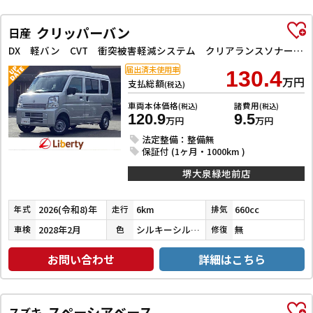
クリッパーバン
日産
DX 軽バン CVT 衝突被害軽減システム クリアランスソナー レーンアシスト 両側スライドドア アイドリングストップ オートライト ESC 運転席エアバッグ
届出済未使用車
130.4
万円
支払総額
(税込)
車両本体価格
諸費用
(税込)
(税込)
120.9
9.5
万円
万円
法定整備：整備無
保証付 (1ヶ月・1000km )
堺大泉緑地前店
2026(令和8)年
6km
660cc
年式
走行
排気
2028年2月
シルキーシルバーメタリック
無
車検
色
修復
お問い合わせ
詳細はこちら
スペーシアベース
スズキ