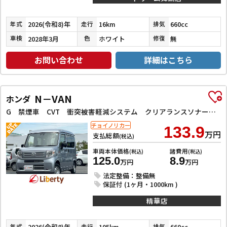
2026(令和8)年
16km
660cc
年式
走行
排気
2028年3月
ホワイト
無
車検
色
修復
お問い合わせ
詳細はこちら
N－VAN
ホンダ
G 禁煙車 CVT 衝突被害軽減システム クリアランスソナー オートクルーズコントロール レーンアシスト 両側スライドドア キーレスエントリー アイドリングストップ オートライト ESC エアコン
チョイノリカー
133.9
万円
支払総額
(税込)
車両本体価格
諸費用
(税込)
(税込)
125.0
8.9
万円
万円
法定整備：整備無
保証付 (1ヶ月・1000km )
精華店
2026(令和8)年
105km
660cc
年式
走行
排気