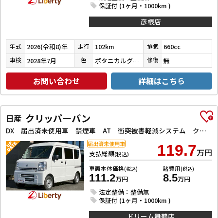
保証付 (1ヶ月・1000km )
彦根店
2026(令和8)年
102km
660cc
年式
走行
排気
2028年7月
ボタニカルグリーンパール
無
車検
色
修復
お問い合わせ
詳細はこちら
クリッパーバン
日産
DX 届出済未使用車 禁煙車 AT 衝突被害軽減システム クリアランスソナー レーンアシスト ETC 両側スライドドア アイドリングストップ オートライト ESC エアコン
届出済未使用車
119.7
万円
支払総額
(税込)
車両本体価格
諸費用
(税込)
(税込)
111.2
8.5
万円
万円
法定整備：整備無
保証付 (1ヶ月・1000km )
ドリーム舞鶴店