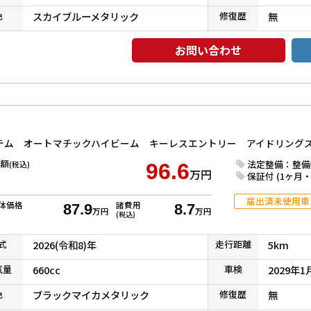
色
スカイブルーメタリック
修復
歴
無
お問い合わせ
額
法定整備：整備
(税込)
96.6
万円
保証付 (1ヶ月・1
届出済未使用車
体価格
諸費用
87.9
8.7
万円
万円
(税込)
式
2026(令和8)年
走行
距離
5km
気
量
660cc
車検
2029年1
色
ブラックマイカメタリック
修復
歴
無