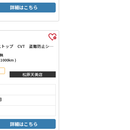
詳細はこちら
L SAIII 届出済未使用車 クリアランスソナー 衝突被害軽減システム オートマチックハイビーム キーレスエントリー アイドリングストップ CVT 盗難防止システム 衝突安全ボディ エアコン パワーステアリング
無
000km )
松原天美店
月
詳細はこちら