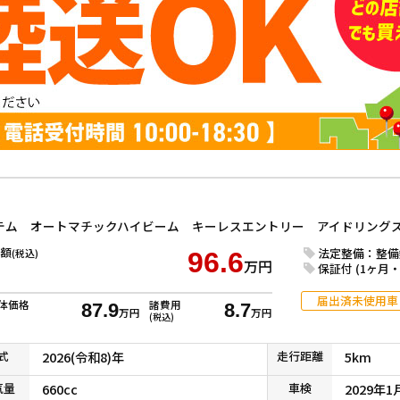
額
法定整備：整備
(税込)
96.6
万円
保証付 (1ヶ月・1
届出済未使用車
体価格
諸費用
87.9
8.7
万円
万円
(税込)
式
2026(令和8)年
走行
距離
5km
気
量
660cc
車検
2029年1