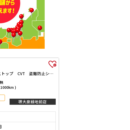
L SAIII 届出済未使用車 クリアランスソナー 衝突被害軽減システム オートマチックハイビーム キーレスエントリー アイドリングストップ CVT 盗難防止システム 衝突安全ボディ エアコン パワーステアリング
無
000km )
堺大泉緑地前店
月