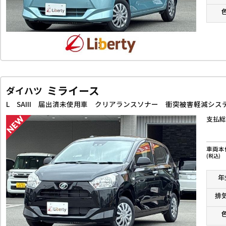
ミライース
ダイハツ
支払総
車両本
(税込)
年
排