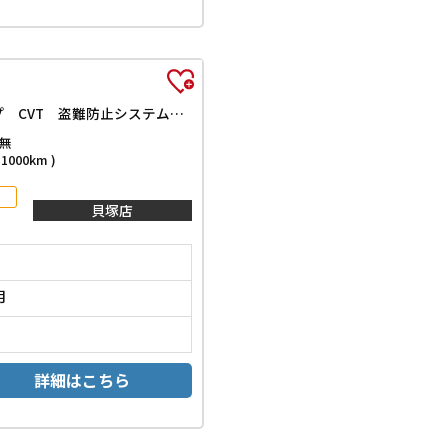
L SAIII 届出済未使用車 クリアランスソナー 衝突被害軽減システム オートマチックハイビーム オートライト アイドリングストップ CVT 盗難防止システム ABS ESC 衝突安全ボディ エアコン
無
000km )
貝塚店
月
詳細はこちら