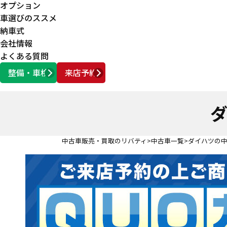
オプション
車選びのススメ
納車式
会社情報
よくある質問
整備・車検
来店予約
営業時間
AM10:00 ～ PM6:00
ダ
中古車販売・買取のリバティ
中古車一覧
ダイハツの