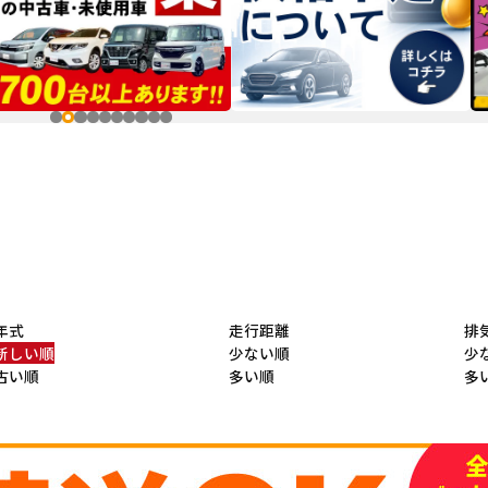
年式
走行距離
排
新しい順
少ない順
少
古い順
多い順
多