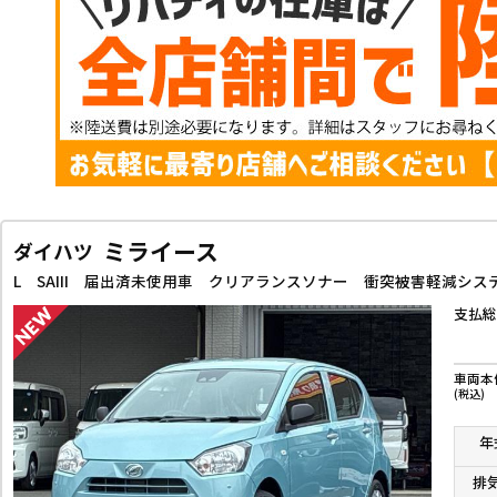
ミライース
ダイハツ
支払総
車両本
(税込)
年
排