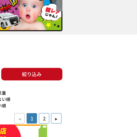
絞り込み
気量
ない順
い順
◂
1
2
▸