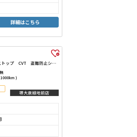
詳細はこちら
L SAIII 届出済未使用車 クリアランスソナー 衝突被害軽減システム オートマチックハイビーム キーレスエントリー アイドリングストップ CVT 盗難防止システム 衝突安全ボディ エアコン パワーステアリング
無
000km )
堺大泉緑地前店
月