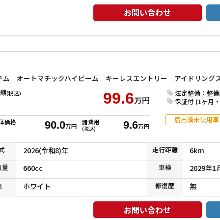
お問い合わせ
額
法定整備：整備
(税込)
99.6
万円
保証付 (1ヶ月・1
届出済未使用車
体価格
諸費用
90.0
9.6
万円
万円
(税込)
式
2026(令和8)年
走行
距離
6km
気
量
660cc
車検
2029年1
色
ホワイト
修復
歴
無
お問い合わせ