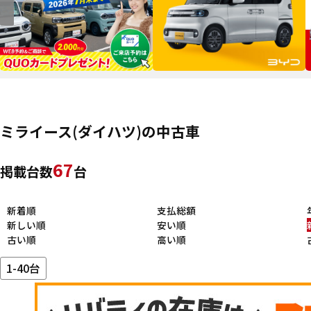
ミライース(ダイハツ)の中古車
67
掲載台数
台
新着順
支払総額
新しい順
安い順
古い順
高い順
1-40台