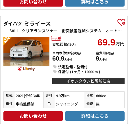
お問い合わせ
詳細はこちら
ミライース
ダイハツ
L SAIII クリアランスソナー 衝突被害軽減システム オートマチックハイビーム オートライト アイドリングストップ CVT ABS ESC CD ミュージックプレイヤー接続可 エアコン パワーステアリング
中古車
69.9
万円
支払総額
(税込)
車両本体価格
諸費用
(税込)
(税込)
60.9
9
万円
万円
法定整備：整備付
保証付 (1ヶ月・1000km )
イオンタウン松阪船江店
2021(令和3)年
4.9万km
660cc
年式
走行
排気
車検整備付
シャイニングホワイトパール
無
車検
色
修復
お問い合わせ
詳細はこちら