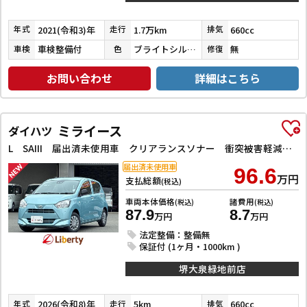
2021(令和3)年
1.7万km
660cc
年式
走行
排気
車検整備付
ブライトシルバーメタリック
無
車検
色
修復
お問い合わせ
詳細はこちら
ミライース
ダイハツ
L SAIII 届出済未使用車 クリアランスソナー 衝突被害軽減システム オートマチックハイビーム キーレスエントリー アイドリングストップ CVT 盗難防止システム 衝突安全ボディ エアコン パワーステアリング
届出済未使用車
96.6
万円
支払総額
(税込)
車両本体価格
諸費用
(税込)
(税込)
87.9
8.7
万円
万円
法定整備：整備無
保証付 (1ヶ月・1000km )
堺大泉緑地前店
2026(令和8)年
5km
660cc
年式
走行
排気