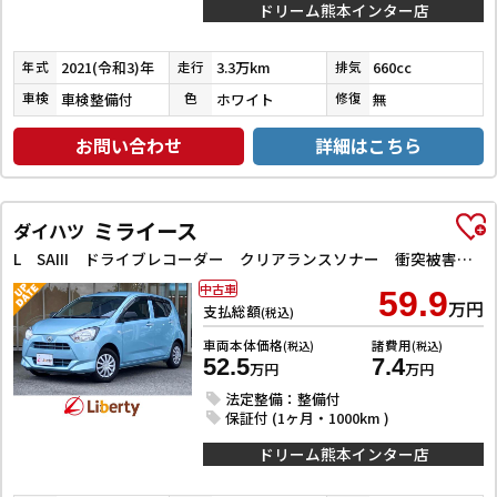
ドリーム熊本インター店
2021(令和3)年
3.3万km
660cc
年式
走行
排気
車検整備付
ホワイト
無
車検
色
修復
お問い合わせ
詳細はこちら
ミライース
ダイハツ
L SAIII ドライブレコーダー クリアランスソナー 衝突被害軽減システム オートマチックハイビーム キーレスエントリー アイドリングストップ CVT ABS ESC CD エアコン パワーウィンドウ
中古車
59.9
万円
支払総額
(税込)
車両本体価格
諸費用
(税込)
(税込)
52.5
7.4
万円
万円
法定整備：整備付
保証付 (1ヶ月・1000km )
ドリーム熊本インター店