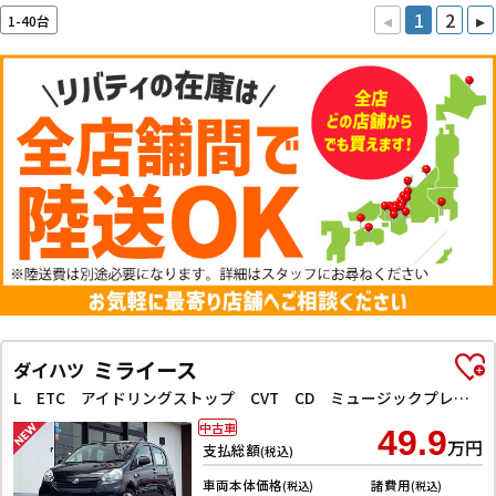
◂
1
2
▸
1-40台
ミライース
ダイハツ
L ETC アイドリングストップ CVT CD ミュージックプレイヤー接続可 エアコン
中古車
49.9
万円
支払総額
(税込)
車両本体価格
諸費用
(税込)
(税込)