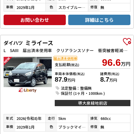
2029年1月
スカイブルーメタリック
無
車検
色
修復
お問い合わせ
詳細はこちら
ミライース
ダイハツ
L SAIII 届出済未使用車 クリアランスソナー 衝突被害軽減システム オートマチックハイビーム キーレスエントリー アイドリングストップ CVT 盗難防止システム 衝突安全ボディ エアコン パワーステアリング
届出済未使用車
96.6
万円
支払総額
(税込)
車両本体価格
諸費用
(税込)
(税込)
87.9
8.7
万円
万円
法定整備：整備無
保証付 (1ヶ月・1000km )
堺大泉緑地前店
2026(令和8)年
5km
660cc
年式
走行
排気
2029年1月
ブラックマイカメタリック
無
車検
色
修復