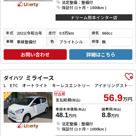
法定整備：整備付
保証付 (1ヶ月・1000km )
ドリーム熊本インター店
2021(令和3)年
0.9万km
660cc
年式
走行
排気
車検整備付
ブライトシルバーメタリック
無
車検
色
修復
お問い合わせ
詳細はこちら
ミライース
ダイハツ
L ETC オートライト キーレスエントリー アイドリングストップ CVT 盗難防止システム ABS ESC CD ミュージックプレイヤー接続可 衝突安全ボディ エアコン パワーステアリング
中古車
56.9
万円
支払総額
(税込)
車両本体価格
諸費用
(税込)
(税込)
48.1
8.8
万円
万円
法定整備：整備付
保証付 (1ヶ月・1000km )