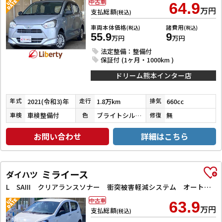
中古車
64.9
万円
支払総額
(税込)
車両本体価格
諸費用
(税込)
(税込)
55.9
9
万円
万円
法定整備：整備付
保証付 (1ヶ月・1000km )
ドリーム熊本インター店
2021(令和3)年
1.8万km
660cc
年式
走行
排気
車検整備付
ブライトシルバーメタリック
無
車検
色
修復
お問い合わせ
詳細はこちら
ミライース
ダイハツ
L SAIII クリアランスソナー 衝突被害軽減システム オートマチックハイビーム オートライト アイドリングストップ AT ESC CD ミュージックプレイヤー接続可 エアコン パワーステアリング パワーウィンドウ
中古車
63.9
万円
支払総額
(税込)