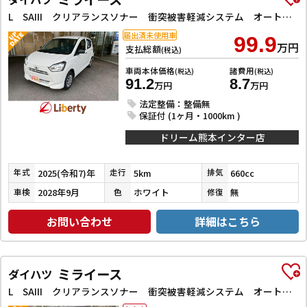
L SAIII クリアランスソナー 衝突被害軽減システム オートマチックハイビーム オートライト キーレスエントリー アイドリングストップ CVT 盗難防止システム ABS ESC 衝突安全ボディ エアコン
届出済未使用車
99.9
万円
支払総額
(税込)
車両本体価格
諸費用
(税込)
(税込)
91.2
8.7
万円
万円
法定整備：整備無
保証付 (1ヶ月・1000km )
ドリーム熊本インター店
2025(令和7)年
5km
660cc
年式
走行
排気
2028年9月
ホワイト
無
車検
色
修復
お問い合わせ
詳細はこちら
ミライース
ダイハツ
L SAIII クリアランスソナー 衝突被害軽減システム オートマチックハイビーム オートライト アイドリングストップ CVT ESC CD ミュージックプレイヤー接続可 エアコン パワーウィンドウ 運転席エアバッグ