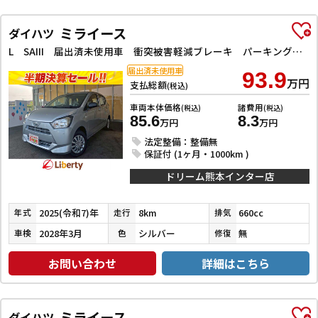
ミライース
ダイハツ
L SAIII 届出済未使用車 衝突被害軽減ブレーキ パーキングセンサー オートハイビーム 横滑り防止 キーレス アイドリングストップ アクセサリーソケット マニュアルエアコン パワーウィンドウ
届出済未使用車
93.9
万円
支払総額
(税込)
車両本体価格
諸費用
(税込)
(税込)
85.6
8.3
万円
万円
法定整備：整備無
保証付 (1ヶ月・1000km )
ドリーム熊本インター店
2025(令和7)年
8km
660cc
年式
走行
排気
2028年3月
シルバー
無
車検
色
修復
お問い合わせ
詳細はこちら
ミライース
ダイハツ