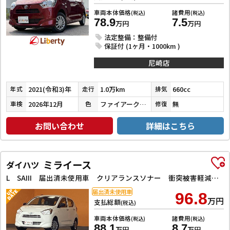
車両本体価格
諸費用
(税込)
(税込)
78.9
7.5
万円
万円
法定整備：整備付
保証付 (1ヶ月・1000km )
尼崎店
2021(令和3)年
1.0万km
660cc
年式
走行
排気
2026年12月
ファイアークォーツレッドメタリック
無
車検
色
修復
お問い合わせ
詳細はこちら
ミライース
ダイハツ
L SAIII 届出済未使用車 クリアランスソナー 衝突被害軽減システム オートマチックハイビーム オートライト アイドリングストップ CVT 盗難防止システム ABS ESC エアコン パワーステアリング
届出済未使用車
96.8
万円
支払総額
(税込)
車両本体価格
諸費用
(税込)
(税込)
88.1
8.7
万円
万円