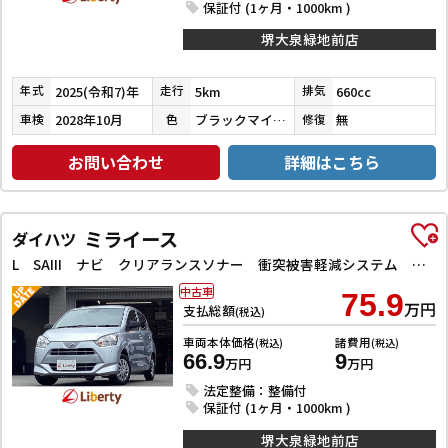
保証付 (1ヶ月・1000km )
堺大泉緑地前店
2025(令和7)年
5km
660cc
年式
走行
排気
2028年10月
ブラックマイカメタリック
無
車検
色
修復
お問い合わせ
詳細はこちら
ミライース
ダイハツ
L SAIII ナビ クリアランスソナー 衝突被害軽減システム オートマチックハイビーム オートライト キーレスエントリー アイドリングストップ CVT ABS ESC
中古車
75.9
万円
支払総額
(税込)
車両本体価格
諸費用
(税込)
(税込)
66.9
9
万円
万円
法定整備：整備付
保証付 (1ヶ月・1000km )
堺大泉緑地前店