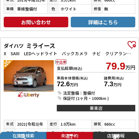
車検整備付
ホワイト
無
車検
色
修復
お問い合わせ
詳細はこちら
ミライース
ダイハツ
X SAIII LEDヘッドライト バックカメラ ナビ クリアランスソナー 衝突被害軽減システム オートマチックハイビーム オートライト キーレスエントリー アイドリングストップ 電動格納ミラー CVT ESC CD
中古車
79.9
万円
支払総額
(税込)
車両本体価格
諸費用
(税込)
(税込)
72.6
7.3
万円
万円
法定整備：整備付
保証付 (1ヶ月・1000km )
栗東店
2021(令和3)年
1.0万km
660cc
年式
走行
排気
2026年10月
ブライトシルバーメタリック
無
車検
色
修復
在庫車検索
来店予約
店舗情報