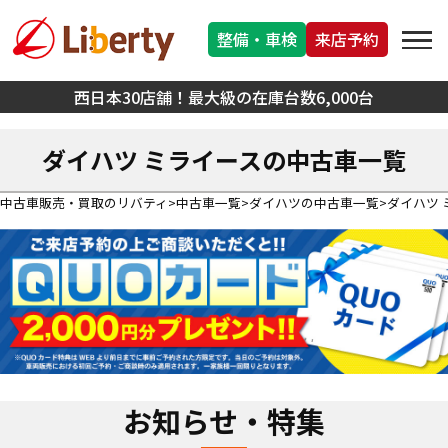
整備・車検
来店予約
西日本30店舗！最大級の在庫台数6,000台
ダイハツ ミライースの中古車一覧
中古車販売・買取のリバティ
中古車一覧
ダイハツの中古車一覧
ダイハツ
お知らせ・特集