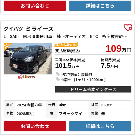
お問い合わせ
詳細はこちら
ミライース
ダイハツ
L SAIII 届出済未使用車 純正オーディオ ETC 衝突被害軽減ブレーキ コーナーセンサー オートハイビーム オートライト アイドリングストップキーレス 純正フロアマット マニュアルエアコン 禁煙車
届出済未使用車
109
万円
支払総額
(税込)
車両本体価格
諸費用
(税込)
(税込)
101.5
7.5
万円
万円
法定整備：整備無
保証付 (1ヶ月・1000km )
ドリーム熊本インター店
2025(令和7)年
4km
660cc
年式
走行
排気
2028年2月
ブラックマイカメタリック
無
車検
色
修復
お問い合わせ
詳細はこちら