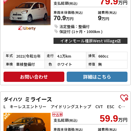
79.9
万円
支払総額
(税込)
車両本体価格
諸費用
(税込)
(税込)
70.9
9
万円
万円
法定整備：整備付
保証付 (1ヶ月・1000km )
イオンモール橿原West Village店
2021(令和3)年
4.1万km
660cc
年式
走行
排気
車検整備付
ホワイト
無
車検
色
修復
お問い合わせ
詳細はこちら
ミライース
ダイハツ
L キーレスエントリー アイドリングストップ CVT ESC CD ミュージックプレイヤー接続可 アルミホイール エアコン パワーステアリング パワーウィンドウ
中古車
59.9
万円
支払総額
(税込)
車両本体価格
諸費用
(税込)
(税込)