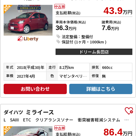
中古車
43.9
万円
支払総額
(税込)
車両本体価格
諸費用
(税込)
(税込)
36.3
7.6
万円
万円
法定整備：整備付
保証付 (1ヶ月・1000km )
ドリーム長田店
2018(平成30)年
8.2万km
660cc
年式
走行
排気
2027年4月
マゼンタベリーマイカメタリック
無
車検
色
修復
お問い合わせ
詳細はこちら
ミライース
ダイハツ
L SAIII ETC クリアランスソナー 衝突被害軽減システム オートマチックハイビーム オートライト キーレスエントリー アイドリングストップ CVT ABS ESC CD エアコン
中古車
86.4
万円
支払総額
(税込)