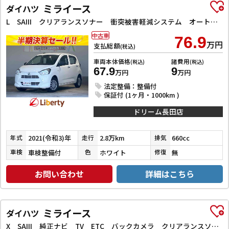
ミライース
ダイハツ
L SAIII クリアランスソナー 衝突被害軽減システム オートマチックハイビーム キーレスエントリー アイドリングストップ CVT ESC CD ミュージックプレイヤー接続可 エアコン パワーステアリング
中古車
76.9
万円
支払総額
(税込)
車両本体価格
諸費用
(税込)
(税込)
67.9
9
万円
万円
法定整備：整備付
保証付 (1ヶ月・1000km )
ドリーム長田店
2021(令和3)年
2.8万km
660cc
年式
走行
排気
車検整備付
ホワイト
無
車検
色
修復
お問い合わせ
詳細はこちら
ミライース
ダイハツ
X SAIII 純正ナビ TV ETC バックカメラ クリアランスソナー 衝突被害軽減システム オートマチックハイビーム アイドリングストップ 電動格納ミラー CVT ESC エアコン