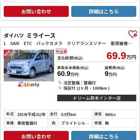
お問い合わせ
詳細はこちら
ミライース
ダイハツ
L SAIII ETC バックカメラ クリアランスソナー 衝突被害軽減システム オートマチックハイビーム キーレスエントリー アイドリングストップ CVT ESC エアコン パワーウィンドウ
中古車
69.9
万円
支払総額
(税込)
車両本体価格
諸費用
(税込)
(税込)
60.9
9
万円
万円
法定整備：整備付
保証付 (1ヶ月・1000km )
ドリーム熊本インター店
2019(平成31)年
0.9万km
660cc
年式
走行
排気
車検整備付
ブライトシルバーメタリック
無
車検
色
修復
お問い合わせ
詳細はこちら