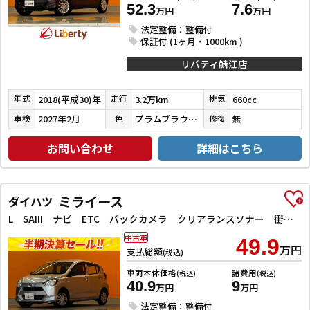
52.3
7.6
万円
万円
法定整備：整備付
保証付 (1ヶ月・1000km )
リバティ鯖江店
2018(平成30)年
3.2万km
660cc
年式
走行
排気
2027年2月
プラムブラウンクリスタルマイカ
無
車検
色
修復
お問い合わせ
詳細はこちら
ミライース
ダイハツ
L SAIII ナビ ETC バックカメラ クリアランスソナー 衝突被害軽減システム オートマチックハイビーム キーレスエントリー アイドリングストップ CVT ESC エアコン パワーウィンドウ
中古車
49.9
万円
支払総額
(税込)
車両本体価格
諸費用
(税込)
(税込)
40.9
9
万円
万円
法定整備：整備付