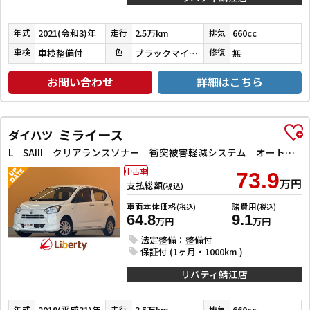
2021(令和3)年
2.5万km
660cc
年式
走行
排気
車検整備付
ブラックマイカメタリック
無
車検
色
修復
お問い合わせ
詳細はこちら
ミライース
ダイハツ
L SAIII クリアランスソナー 衝突被害軽減システム オートマチックハイビーム キーレスエントリー アイドリングストップ CVT ABS ESC CD ミュージックプレイヤー接続可 エアコン
中古車
73.9
万円
支払総額
(税込)
車両本体価格
諸費用
(税込)
(税込)
64.8
9.1
万円
万円
法定整備：整備付
保証付 (1ヶ月・1000km )
リバティ鯖江店
2019(平成31)年
3.5万km
660cc
年式
走行
排気