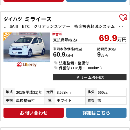
ミライース
ダイハツ
L SAIII ETC クリアランスソナー 衝突被害軽減システム オートマチックハイビーム アイドリングストップ CVT ESC CD ミュージックプレイヤー接続可 エアコン パワーステアリング パワーウィンドウ
中古車
69.9
万円
支払総額
(税込)
車両本体価格
諸費用
(税込)
(税込)
60.9
9
万円
万円
法定整備：整備付
保証付 (1ヶ月・1000km )
ドリーム長田店
2019(平成31)年
3.5万km
660cc
年式
走行
排気
車検整備付
ホワイト
無
車検
色
修復
お問い合わせ
詳細はこちら