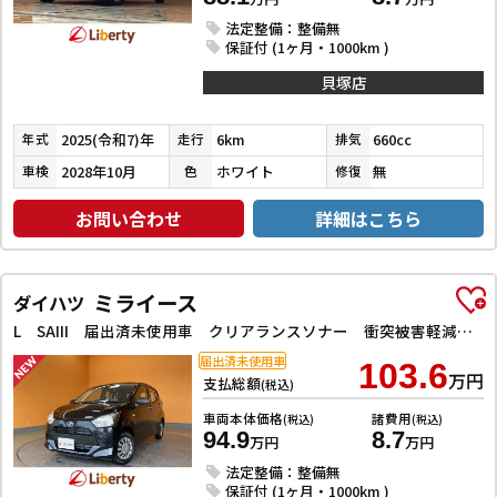
法定整備：整備無
保証付 (1ヶ月・1000km )
貝塚店
2025(令和7)年
6km
660cc
年式
走行
排気
2028年10月
ホワイト
無
車検
色
修復
お問い合わせ
詳細はこちら
ミライース
ダイハツ
L SAIII 届出済未使用車 クリアランスソナー 衝突被害軽減システム オートマチックハイビーム オートライト アイドリングストップ CVT 盗難防止システム ABS ESC 衝突安全ボディ エアコン
届出済未使用車
103.6
万円
支払総額
(税込)
車両本体価格
諸費用
(税込)
(税込)
94.9
8.7
万円
万円
法定整備：整備無
保証付 (1ヶ月・1000km )