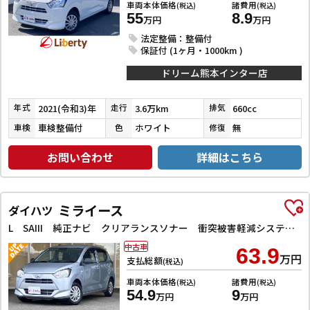
車両本体価格
諸費用
(税込)
(税込)
55
8.9
万円
万円
法定整備：整備付
保証付 (1ヶ月・1000km )
ドリーム熊本インター店
2021(令和3)年
3.6万km
660cc
年式
走行
排気
車検整備付
ホワイト
無
車検
色
修復
お問い合わせ
詳細はこちら
ミライース
ダイハツ
L SAIII 純正ナビ クリアランスソナー 衝突被害軽減システム オートマチックハイビーム オートライト アイドリングストップ CVT ESC エアコン パワーウィンドウ
中古車
63.9
万円
支払総額
(税込)
車両本体価格
諸費用
(税込)
(税込)
54.9
9
万円
万円