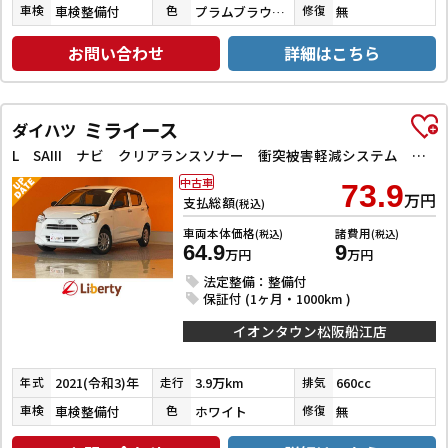
車検整備付
プラムブラウンクリスタルマイカ
無
車検
色
修復
お問い合わせ
詳細はこちら
ミライース
ダイハツ
L SAIII ナビ クリアランスソナー 衝突被害軽減システム オートマチックハイビーム オートライト アイドリングストップ CVT ESC CD ミュージックプレイヤー接続可 エアコン パワーステアリング
中古車
73.9
万円
支払総額
(税込)
車両本体価格
諸費用
(税込)
(税込)
64.9
9
万円
万円
法定整備：整備付
保証付 (1ヶ月・1000km )
イオンタウン松阪船江店
2021(令和3)年
3.9万km
660cc
年式
走行
排気
車検整備付
ホワイト
無
車検
色
修復