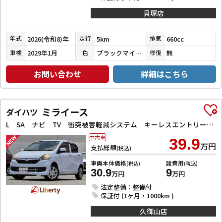
貝塚店
2026(令和8)年
5km
660cc
年式
走行
排気
2029年1月
ブラックマイカメタリック
無
車検
色
修復
お問い合わせ
詳細はこちら
ミライース
ダイハツ
L SA ナビ TV 衝突被害軽減システム キーレスエントリー アイドリングストップ CVT ABS ESC エアコン パワーステアリング パワーウィンドウ
中古車
39.9
万円
支払総額
(税込)
車両本体価格
諸費用
(税込)
(税込)
30.9
9
万円
万円
法定整備：整備付
保証付 (1ヶ月・1000km )
久御山店