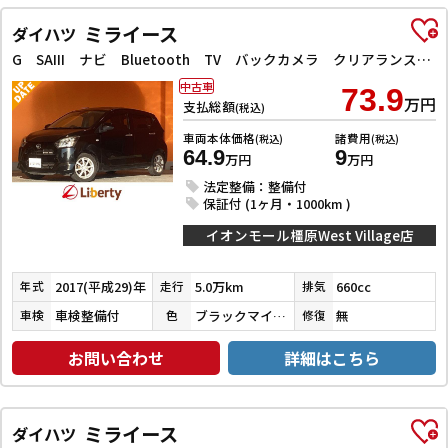
ミライース
ダイハツ
G SAIII ナビ Bluetooth TV バックカメラ クリアランスソナー 衝突被害軽減システム オートマチックハイビーム LEDヘッドランプ スマートキー アイドリングストップ 電動格納ミラー シートヒーター
中古車
73.9
万円
支払総額
(税込)
車両本体価格
諸費用
(税込)
(税込)
64.9
9
万円
万円
法定整備：整備付
保証付 (1ヶ月・1000km )
イオンモール橿原West Village店
2017(平成29)年
5.0万km
660cc
年式
走行
排気
車検整備付
ブラックマイカメタリック
無
車検
色
修復
お問い合わせ
詳細はこちら
ミライース
ダイハツ