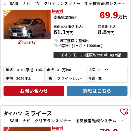
L SAIII ナビ TV クリアランスソナー 衝突被害軽減システム オートマチックハイビーム キーレスエントリー アイドリングストップ CVT ESC CD USB ミュージックプレイヤー接続可 Bluetooth
中古車
69.9
万円
支払総額
(税込)
車両本体価格
諸費用
(税込)
(税込)
61.1
8.8
万円
万円
法定整備：整備付
保証付 (1ヶ月・1000km )
イオンモール橿原West Village店
2019(平成31)年
4.1万km
660cc
年式
走行
排気
2026年8月
ブライトシルバーメタリック
無
車検
色
修復
お問い合わせ
詳細はこちら
ミライース
ダイハツ
L SAIII ナビ クリアランスソナー 衝突被害軽減システム オートマチックハイビーム オートライト キーレスエントリー アイドリングストップ CVT ESC CD ミュージックプレイヤー接続可
中古車