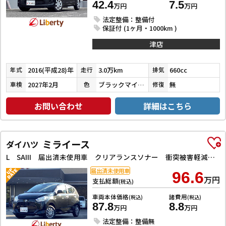
42.4
7.5
万円
万円
法定整備：整備付
保証付 (1ヶ月・1000km )
津店
2016(平成28)年
3.0万km
660cc
年式
走行
排気
2027年2月
ブラックマイカメタリック
無
車検
色
修復
お問い合わせ
詳細はこちら
ミライース
ダイハツ
L SAIII 届出済未使用車 クリアランスソナー 衝突被害軽減システム オートマチックハイビーム オートライト キーレスエントリー アイドリングストップ CVT 盗難防止システム ABS ESC 衝突安全ボディ
届出済未使用車
96.6
万円
支払総額
(税込)
車両本体価格
諸費用
(税込)
(税込)
87.8
8.8
万円
万円
法定整備：整備無