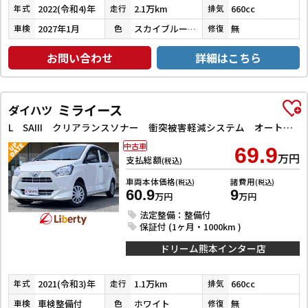
2022(令和4)年
2.1万km
660cc
年式
走行
排気
2027年1月
スカイブルーメタリック
無
車検
色
修復
お問い合わせ
詳細はこちら
ミライース
ダイハツ
L SAIII クリアランスソナー 衝突被害軽減システム オートマチックハイビーム オートライト キーレスエントリー アイドリングストップ CVT ESC CD エアコン パワーステアリング パワーウィンドウ
中古車
69.9
万円
支払総額
(税込)
車両本体価格
諸費用
(税込)
(税込)
60.9
9
万円
万円
法定整備：整備付
保証付 (1ヶ月・1000km )
ドリーム熊本インター店
2021(令和3)年
1.1万km
660cc
年式
走行
排気
車検整備付
ホワイト
無
車検
色
修復