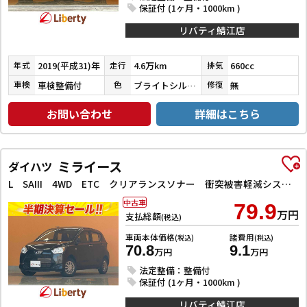
保証付 (1ヶ月・1000km )
リバティ鯖江店
2019(平成31)年
4.6万km
660cc
年式
走行
排気
車検整備付
ブライトシルバーメタリック
無
車検
色
修復
お問い合わせ
詳細はこちら
ミライース
ダイハツ
L SAIII 4WD ETC クリアランスソナー 衝突被害軽減システム オートマチックハイビーム オートライト アイドリングストップ CVT ESC CD エアコン パワーウィンドウ
中古車
79.9
万円
支払総額
(税込)
車両本体価格
諸費用
(税込)
(税込)
70.8
9.1
万円
万円
法定整備：整備付
保証付 (1ヶ月・1000km )
リバティ鯖江店