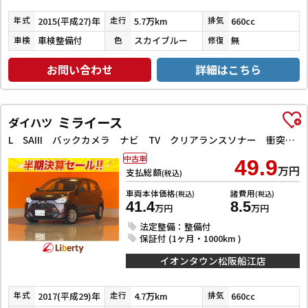
2015(平成27)年
5.7万km
660cc
年式
走行
排気
車検整備付
スカイブルー
無
車検
色
修復
お問い合わせ
詳細はこちら
ミライース
ダイハツ
L SAIII バックカメラ ナビ TV クリアランスソナー 衝突被害軽減システム オートマチックハイビーム アイドリングストップ CVT ESC Bluetooth エアコン
中古車
49.9
万円
支払総額
(税込)
車両本体価格
諸費用
(税込)
(税込)
41.4
8.5
万円
万円
法定整備：整備付
保証付 (1ヶ月・1000km )
イオンタウン松阪船江店
2017(平成29)年
4.7万km
660cc
年式
走行
排気