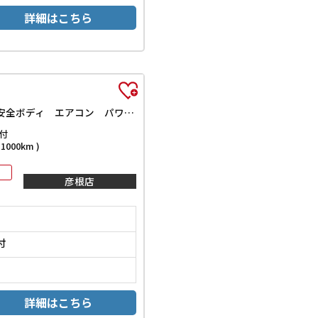
詳細はこちら
X ナビ TV キーレスエントリー アイドリングストップ 電動格納ミラー CVT 盗難防止システム ABS CD アルミホイール 衝突安全ボディ エアコン パワーステアリング パワーウィンドウ
付
000km )
彦根店
付
詳細はこちら