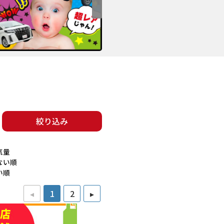
絞り込み
気量
ない順
い順
◂
1
2
▸