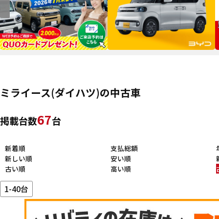
ミライース(ダイハツ)の中古車
67
掲載台数
台
新着順
支払総額
新しい順
安い順
古い順
高い順
1-40台