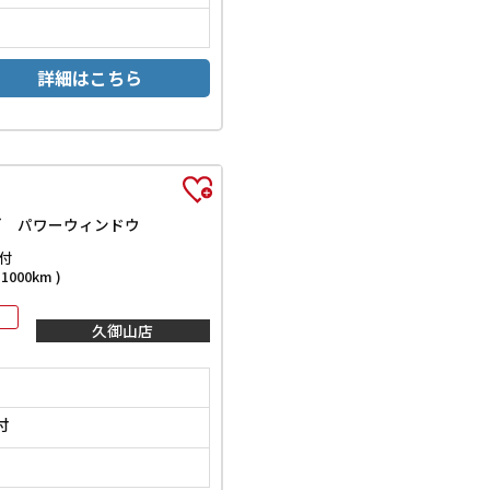
詳細はこちら
グ パワーウィンドウ
付
000km )
久御山店
付