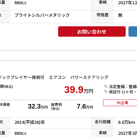
気
量
660cc
車検
2027年1
色
ブライトシルバーメタリック
修復
歴
無
お問い合わせ
ージックプレイヤー接続可 エアコン パワーステアリング
額
法定整備：整備
(税込)
39.9
万円
保証付 (1ヶ月・1
中古車
体価格
諸費用
32.3
7.6
万円
万円
(税込)
式
2014(平成26)年
走行
距離
6.0万km
気
量
660cc
車検
2027年3