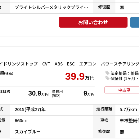
色
ブライトシルバーメタリックブライトシルバーメタリック
修復
歴
無
お問い合わせ
イドリングストップ CVT ABS ESC エアコン パワーステアリン
額
法定整備：整備
(税込)
39.9
万円
保証付 (1ヶ月・1
中古車
体価格
諸費用
30.9
9
万円
万円
(税込)
式
2015(平成27)年
走行
距離
5.7万km
気
量
660cc
車検
車検整備
色
スカイブルー
修復
歴
無