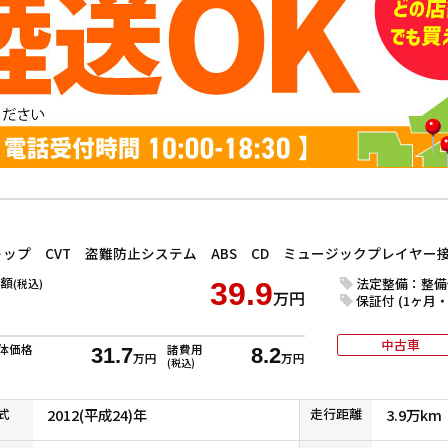
額
法定整備：整備
(税込)
39.9
万円
保証付 (1ヶ月・1
中古車
体価格
諸費用
31.7
8.2
万円
万円
(税込)
式
2012(平成24)年
走行
距離
3.9万km