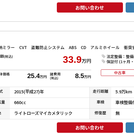
お問い合わせ
額
法定整備：整備
(税込)
33.9
万円
保証付 (1ヶ月・1
中古車
体価格
諸費用
25.4
8.5
万円
万円
(税込)
式
2015(平成27)年
走行
距離
5.9万km
気
量
660cc
車検
車検整備
色
ライトローズマイカメタリック
修復
歴
無
お問い合わせ