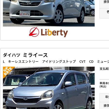
排
ミライース
ダイハツ
L キーレスエントリー アイドリングストップ CVT CD ミュ
支払総
車両本
(税込)
年
排