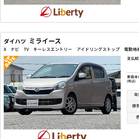
ミライース
ダイハツ
支払総
車両本
(税込)
年
排