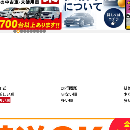
年式
走行距離
排
新しい順
少ない順
少
古い順
多い順
多