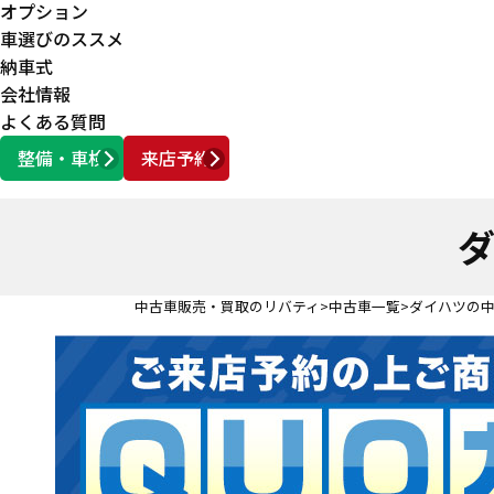
オプション
車選びのススメ
納車式
会社情報
よくある質問
整備・車検
来店予約
営業時間
AM10:00 ～ PM6:00
ダ
中古車販売・買取のリバティ
中古車一覧
ダイハツの