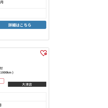
2月
詳細はこちら
付
000km )
大津店
月